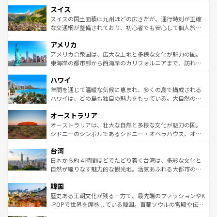
とソーセージを味わいながら地元の人と過ごす楽しい時間
史ある大学都市、美しい丘陵地帯や牧歌的な風景など、エ
れる地方に足を運ぶとそれぞれで全く異なる文化を体験で
スイス
は、お酒好きな人にはぜひ体験してほしい。 なお、新着の
リアごとに異なる魅力がある。また、優雅なアフタヌーン
きるだろう。 なお、新着のフランス情報は
コンテンツ一覧
ドイツ情報は
コンテンツ一覧
を参照してほしい。
ティー、ビール好きにはたまらない英国パブ、サッカー観
スイスの国土面積は九州ほどの広さだが、運行時刻が正確
を参照してほしい。
戦など、本場だからこそできる体験も豊富。イギリスを旅
な交通網が整備されており、初心者でも安心して個人旅行
して楽しみつくそう。 なお、新着のイギリス情報は
コンテ
を楽しめる。日本同様に時刻表どおりの旅が可能だ。中世
アメリカ
ンツ一覧
を参照してほしい。
の建物がそのまま残る町や、スイスならではのユニークな
博物館もあり、アルプス観光だけでなく町歩きも満喫する
アメリカ合衆国は、広大な土地と多様な文化が魅力の国。
ことができる。国民の所得が高いため物価も高いが、旅行
東海岸の都市部から西海岸のカリフォルニアまで、訪れる
者向けの交通パス提供のサービスもあり、うまく活用すれ
場所ごとに異なる風景と体験が待っている。ニューヨーク
ハワイ
ば市内交通費無料で観光を楽しむこともできる。 なお、新
のような巨大都市は、観光、ショッピング、エンターテイ
着のスイス情報は
コンテンツ一覧
を参照してほしい。
ンメントが詰まった刺激的なスポットだ。一方、アメリカ
年間を通じて温暖な気候に恵まれ、多くの島で構成される
西部には大自然が広がり、グランドキャニオンやイエロー
ハワイは、どの島も独自の魅力をもっている。大自然の神
ストーン国立公園といった絶景が堪能できる。さらに、南
秘を感じたいなら、火山が生み出した壮大な景観を誇るハ
オーストラリア
部のニューオーリンズでは、音楽と美食が融合した独特の
ワイ島は見逃せない。また、定番の観光地といえばオアフ
文化が魅力。旅行者はアメリカの各地域で異なる魅力を楽
島だが、静かな自然を求めるならマウイ島やカウアイ島が
オーストラリアは、壮大な自然と多様な文化が魅力の国。
しみながら、その多様性と豊かな歴史を感じることができ
おすすめ。エメラルドグリーンに輝く海をはじめ、豊かな
シドニーのシンボルであるシドニー・オペラハウス、オー
るだろう。車でのロードトリップや列車の旅も、アメリカ
文化や歴史が息づいている。「アロハスピリット」と呼ば
ストラリア東海岸北部に広がる大サンゴ礁地帯グレートバ
ならではの贅沢な旅のスタイルだ。 なお、新着のアメリカ
台湾
れるおもてなしの心で訪れる人々を迎えてくれるハワイの
リアリーフや大陸中央部にそびえるウルル（エアーズロッ
情報は
コンテンツ一覧
を参照してほしい。
人々、おいしいローカルフードやハワイアンミュージッ
ク）、タスマニアの美しい原生林やケアンズの熱帯雨林な
日本から約４時間ほどでたどり着く台湾は、多彩な文化と
ク、伝統的なフラダンスなど、すべてがハワイの魅力を彩
ど、見どころがたくさん。また、カフェやワイン、オージ
自然が織りなす魅力的な観光地。活気あふれる大都市の台
っている。訪れるたびに新しい発見と感動が待っているハ
ービーフなどの食文化も豊かで、美味しいものであふれて
北やノスタルジックな町並みが人気な九份（ジォウフェ
ワイを、存分に味わってほしい。 なお、新着のハワイ情報
韓国
いる。アクティビティも充実しており、サーフィンやダイ
ン）、静ひつな山岳地帯である台湾東部など、都市の喧騒
は
コンテンツ一覧
を参照してほしい。
ビング、ハイキングなど、アウトドア好きにはたまらな
と山間の静けさが共存しており、訪れる人に新しい発見と
歴史ある王朝文化が残る一方で、最先端のファッションやK
い。オーストラリアの多彩な魅力を存分に味わいつくそ
驚きをもたらしてくれる。また、奥深い台湾の食文化も魅
-POPで世界を席巻している韓国。首都ソウルの宮殿や伝統
う。 なお、新着のオーストラリア情報は
コンテンツ一覧
を
力で、夜市などの屋台グルメから高級料理、ヘルシーで美
家屋が並ぶエリアでは韓国の歴史と文化に浸ることがで