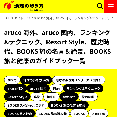
TOP
ガイドブック
aruco 海外、aruco 国内、ランキング&テクニック、Re
aruco 海外、aruco 国内、ランキング
&テクニック、Resort Style、歴史時
代、BOOKS 旅の名言＆絶景、BOOKS
旅と健康のガイドブック一覧
すべて
地球の歩き方 海外
地球の歩き方 Jシリーズ（国内）
aruco 海外
aruco 国内
Plat
ランキング&テクニック
Resort Style
島旅
御朱印
歴史時代
旅の図鑑
BOOKS スペシャルコラボ
BOOKS 旅の名言＆絶景
BOOKS 旅と健康
BOOKS 旅の読み物
BOOKS
D-Books