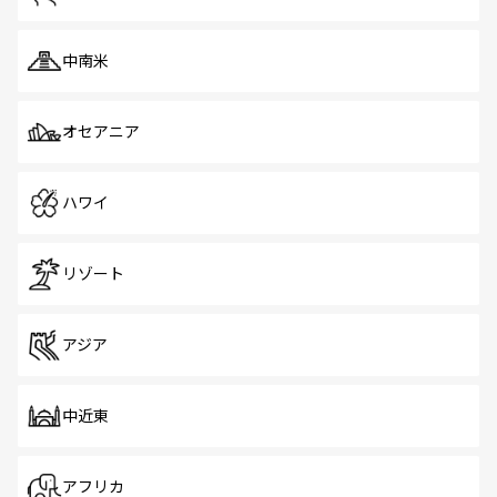
中南米
オセアニア
ハワイ
リゾート
アジア
中近東
アフリカ