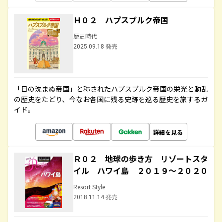
Ｈ０２ ハプスブルク帝国
歴史時代
2025.09.18 発売
「日の沈まぬ帝国」と称されたハプスブルク帝国の栄光と動乱
の歴史をたどり、今なお各国に残る史跡を巡る歴史を旅するガ
イド。
詳細を見る
Ｒ０２ 地球の歩き方 リゾートスタ
イル ハワイ島 ２０１９～２０２０
Resort Style
2018.11.14 発売