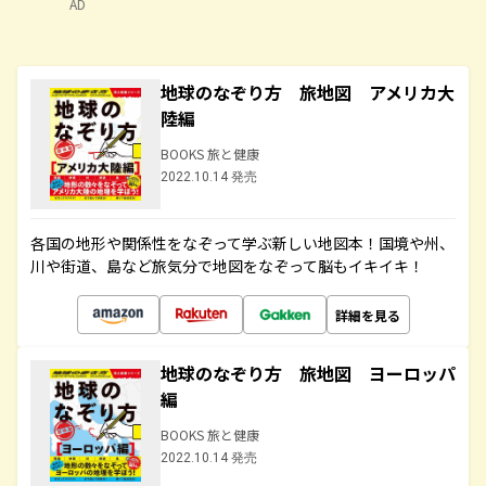
AD
地球のなぞり方 旅地図 アメリカ大
陸編
BOOKS 旅と健康
2022.10.14 発売
各国の地形や関係性をなぞって学ぶ新しい地図本！国境や州、
川や街道、島など旅気分で地図をなぞって脳もイキイキ！
詳細を見る
地球のなぞり方 旅地図 ヨーロッパ
編
BOOKS 旅と健康
2022.10.14 発売