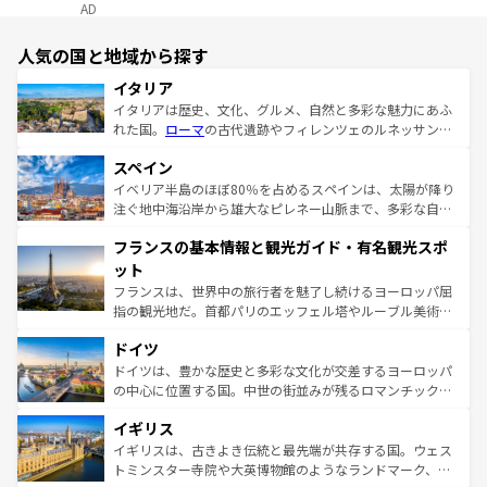
AD
人気の国と地域から探す
イタリア
イタリアは歴史、文化、グルメ、自然と多彩な魅力にあふ
れた国。
ローマ
の古代遺跡やフィレンツェのルネッサンス
美術、ヴェネツィアの運河など、歴史あるスポットはもち
スペイン
ろん、トスカーナの美しい田園風景やアマルフィ海岸の絶
景など、自然景観も見逃せない。観光の合間には、本場の
イベリア半島のほぼ80％を占めるスペインは、太陽が降り
ピザやパスタなど、絶品のイタリア料理を堪能することも
注ぐ地中海沿岸から雄大なピレネー山脈まで、多彩な自然
できる。朝目覚めてから夜眠るまで、すべての瞬間を楽し
と文化が詰まったヨーロッパ屈指の旅行先だ。多様な地域
フランスの基本情報と観光ガイド・有名観光スポ
ませてくれるイタリアで、忘れられない旅をしてみよう！
文化が根付くこの国では、情熱的なフラメンコ、熱気あふ
なお、新着のイタリア情報は
コンテンツ一覧
を参照してほ
れる闘牛、そして美味しいタパスが生活の一部となってい
ット
しい。
る。首都マドリードの洗練された雰囲気や、バルセロナの
フランスは、世界中の旅行者を魅了し続けるヨーロッパ屈
アートに溢れた街角から、地方では古代ローマ遺跡や中世
指の観光地だ。首都パリのエッフェル塔やルーブル美術館
の城塞都市、穏やかなビーチリゾートまで多彩な表情を見
といった象徴的なスポットから、田舎町の古風な美しさま
せる。地方によって風土や気候が異なるスペインはその個
ドイツ
で、幅広い魅力が詰まっている。華麗な宮殿、歴史的な大
性で訪れる人を魅了する。 なお、新着のスペイン情報は
コ
聖堂、美しいビーチ、そして豊かな自然が、訪れる者を心
ドイツは、豊かな歴史と多彩な文化が交差するヨーロッパ
ンテンツ一覧
を参照してほしい。
から魅了する。また、フランスは美食の国としても知ら
の中心に位置する国。中世の街並みが残るロマンチック街
れ、フランス料理はユネスコ無形文化遺産にも登録されて
道から、未来を先取りするようなモダンな都市まで多様な
イギリス
いる。シャンパンの発祥地であるランス、プロヴァンスの
顔を持つこの国は、どこを歩いても飽きることがない。ベ
香り高いラベンダー畑など、多彩な楽しみ方が可能だ。さ
ルリンの文化的活気、バイエルン州のアルプスの絶景、そ
イギリスは、古きよき伝統と最先端が共存する国。ウェス
らに、パリ以外の地域にも魅力が溢れており、どの街角に
してライン川沿いのワイン畑といった風景は必見。ビール
トミンスター寺院や大英博物館のようなランドマーク、歴
も豊かな歴史と文化が息づいている。パリ以外の個性あふ