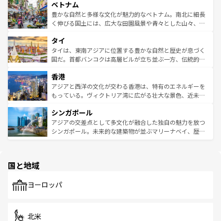
参照してほしい。
ベトナム
容にもいいと評判のスイーツなど、バラエティ豊かな料理
き、地方に足を延ばせば四季折々の自然美を楽しむことが
が味わえる。 なお、新着の台湾情報は
コンテンツ一覧
を参
できる。そして、キムチや焼肉、絶品のストリートフード
豊かな自然と多様な文化が魅力的なベトナム。南北に細長
照してほしい。
まで、さまざまな韓国料理が待っている。夜には、韓国な
く伸びる国土には、広大な田園風景や青々とした山々、世
らではのナイトライフも堪能できる。あたたかいホスピタ
界遺産に登録された壮大な自然景観が点在し、都市部では
タイ
リティに包まれながら、韓国の多彩な魅力を心ゆくまで味
急速な発展と共に伝統が息づく。ハノイの古い町並みやホ
わってみてほしい。 なお、新着の韓国情報は
コンテンツ一
ーチミン市のフランス統治時代の建物も、独特の雰囲気を
タイは、東南アジアに位置する豊かな自然と歴史が息づく
覧
を参照してほしい。
醸し出している。また、バラエティの豊かさとおいしさで
国だ。首都バンコクは高層ビルが立ち並ぶ一方、伝統的な
世界中の食通を魅了してやまないベトナム料理も魅力のひ
寺院や市場がいたるところに点在し、古きよき文化と現代
香港
とつ。フォーやバインミー、ベトナムコーヒーなどは、ぜ
の活気が交差している。北部ではチェンマイなどの山岳地
ひ現地で味わいたい。どの地域を訪れてもあたたかい人々
帯で自然と触れ合い、南部ではプーケットやクラビの美し
アジアと西洋の文化が交わる香港は、特有のエネルギーを
が旅行者を迎えてくれるので、きっと忘れられない旅にな
いビーチでリゾート気分を楽しむことができる。タイ料理
もっている。ヴィクトリア湾に広がる壮大な景色、近未来
るはずだ。 なお、新着のベトナム情報は
コンテンツ一覧
を
は世界的に有名で、屋台から高級レストランまで味覚を刺
的なアートスポット、そして歴史と現代が融合した町並
参照してほしい。
シンガポール
激する。気候は一年中温暖で、どの季節にも異なる楽しみ
み、どこを訪れても感動するはず。観光スポットが密集し
が待っている。親しみやすいタイの人々、仏教を中心とし
ており、効率よく見どころを回れるのも魅力。息をのむよ
アジアの交差点として多文化が融合した独自の魅力を放つ
た文化、そして多様な観光資源が、訪れる旅人を魅了し続
うな絶景から文化的な体験まで、香港を存分に楽しみ尽く
シンガポール。未来的な建築物が並ぶマリーナベイ、歴史
ける。 なお、新着のタイ情報は
コンテンツ一覧
を参照して
そう。 なお、新着の香港情報は
コンテンツ一覧
を参照して
と伝統を感じられるエスニックタウン、多数の緑豊かな公
ほしい。
ほしい。
園や自然保護区など、自然が調和した近代的な景観と文化
の多様性あふれるカラフルな町は、どこを歩いても新しい
国と地域
発見がある。さらに、治安のよさや充実した公共交通機関
も、旅行者にとっては魅力的なポイント。グルメも豊富
で、ホーカーズは地元の風情を楽しめる外せないスポット
ヨーロッパ
だ。訪れる人を飽きさせないシンガポールで、多様な魅力
を体感しよう。 なお、新着のシンガポール情報は
コンテン
ツ一覧
を参照してほしい。
北米