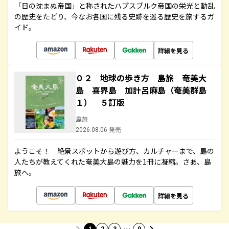
「日の沈まぬ帝国」と称されたハプスブルク帝国の栄光と動乱
の歴史をたどり、今なお各国に残る史跡を巡る歴史を旅するガ
イド。
詳細を見る
０２ 地球の歩き方 島旅 奄美大
島 喜界島 加計呂麻島（奄美群島
１） ５訂版
島旅
2026.08.06 発売
ようこそ！ 絶景スポットから遊び方、カルチャーまで、島の
人たちが教えてくれた奄美大島の魅力を1冊に凝縮。さあ、島
旅へ。
詳細を見る
…