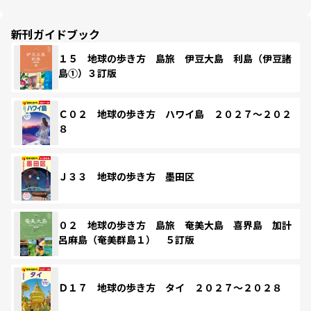
新刊ガイドブック
１５ 地球の歩き方 島旅 伊豆大島 利島（伊豆諸
島①）３訂版
Ｃ０２ 地球の歩き方 ハワイ島 ２０２７～２０２
８
Ｊ３３ 地球の歩き方 墨田区
０２ 地球の歩き方 島旅 奄美大島 喜界島 加計
呂麻島（奄美群島１） ５訂版
Ｄ１７ 地球の歩き方 タイ ２０２７～２０２８