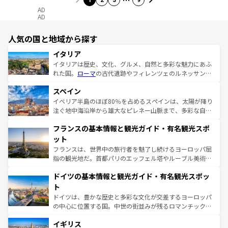
1
2
3
9
AD
AD
人気の国と地域から探す
イタリア
イタリアは歴史、文化、グルメ、自然と多彩な魅力にあふ
れた国。
ローマ
の古代遺跡やフィレンツェのルネッサンス
美術、ヴェネツィアの運河など、歴史あるスポットはもち
スペイン
ろん、トスカーナの美しい田園風景やアマルフィ海岸の絶
景など、自然景観も見逃せない。観光の合間には、本場の
イベリア半島のほぼ80％を占めるスペインは、太陽が降り
ピザやパスタなど、絶品のイタリア料理を堪能することも
注ぐ地中海沿岸から雄大なピレネー山脈まで、多彩な自然
できる。朝目覚めてから夜眠るまで、すべての瞬間を楽し
と文化が詰まったヨーロッパ屈指の旅行先だ。多様な地域
フランスの基本情報と観光ガイド・有名観光スポ
ませてくれるイタリアで、忘れられない旅をしてみよう！
文化が根付くこの国では、情熱的なフラメンコ、熱気あふ
なお、新着のイタリア情報は
コンテンツ一覧
を参照してほ
れる闘牛、そして美味しいタパスが生活の一部となってい
ット
しい。
る。首都マドリードの洗練された雰囲気や、バルセロナの
フランスは、世界中の旅行者を魅了し続けるヨーロッパ屈
アートに溢れた街角から、地方では古代ローマ遺跡や中世
指の観光地だ。首都パリのエッフェル塔やルーブル美術館
の城塞都市、穏やかなビーチリゾートまで多彩な表情を見
といった象徴的なスポットから、田舎町の古風な美しさま
せる。地方によって風土や気候が異なるスペインはその個
ドイツの基本情報と観光ガイド・有名観光スポッ
で、幅広い魅力が詰まっている。華麗な宮殿、歴史的な大
性で訪れる人を魅了する。 なお、新着のスペイン情報は
コ
聖堂、美しいビーチ、そして豊かな自然が、訪れる者を心
ト
ンテンツ一覧
を参照してほしい。
から魅了する。また、フランスは美食の国としても知ら
ドイツは、豊かな歴史と多彩な文化が交差するヨーロッパ
れ、フランス料理はユネスコ無形文化遺産にも登録されて
の中心に位置する国。中世の街並みが残るロマンチック街
いる。シャンパンの発祥地であるランス、プロヴァンスの
道から、未来を先取りするようなモダンな都市まで多様な
香り高いラベンダー畑など、多彩な楽しみ方が可能だ。さ
イギリス
顔を持つこの国は、どこを歩いても飽きることがない。ベ