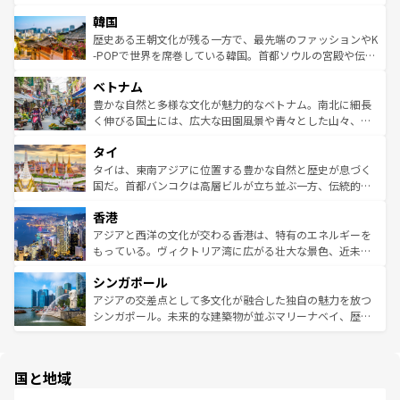
ワイを、存分に味わってほしい。 なお、新着のハワイ情報
ービーフなどの食文化も豊かで、美味しいものであふれて
北やノスタルジックな町並みが人気な九份（ジォウフェ
は
コンテンツ一覧
を参照してほしい。
韓国
いる。アクティビティも充実しており、サーフィンやダイ
ン）、静ひつな山岳地帯である台湾東部など、都市の喧騒
ビング、ハイキングなど、アウトドア好きにはたまらな
と山間の静けさが共存しており、訪れる人に新しい発見と
歴史ある王朝文化が残る一方で、最先端のファッションやK
い。オーストラリアの多彩な魅力を存分に味わいつくそ
驚きをもたらしてくれる。また、奥深い台湾の食文化も魅
-POPで世界を席巻している韓国。首都ソウルの宮殿や伝統
う。 なお、新着のオーストラリア情報は
コンテンツ一覧
を
力で、夜市などの屋台グルメから高級料理、ヘルシーで美
家屋が並ぶエリアでは韓国の歴史と文化に浸ることがで
参照してほしい。
ベトナム
容にもいいと評判のスイーツなど、バラエティ豊かな料理
き、地方に足を延ばせば四季折々の自然美を楽しむことが
が味わえる。 なお、新着の台湾情報は
コンテンツ一覧
を参
できる。そして、キムチや焼肉、絶品のストリートフード
豊かな自然と多様な文化が魅力的なベトナム。南北に細長
照してほしい。
まで、さまざまな韓国料理が待っている。夜には、韓国な
く伸びる国土には、広大な田園風景や青々とした山々、世
らではのナイトライフも堪能できる。あたたかいホスピタ
界遺産に登録された壮大な自然景観が点在し、都市部では
タイ
リティに包まれながら、韓国の多彩な魅力を心ゆくまで味
急速な発展と共に伝統が息づく。ハノイの古い町並みやホ
わってみてほしい。 なお、新着の韓国情報は
コンテンツ一
ーチミン市のフランス統治時代の建物も、独特の雰囲気を
タイは、東南アジアに位置する豊かな自然と歴史が息づく
覧
を参照してほしい。
醸し出している。また、バラエティの豊かさとおいしさで
国だ。首都バンコクは高層ビルが立ち並ぶ一方、伝統的な
世界中の食通を魅了してやまないベトナム料理も魅力のひ
寺院や市場がいたるところに点在し、古きよき文化と現代
香港
とつ。フォーやバインミー、ベトナムコーヒーなどは、ぜ
の活気が交差している。北部ではチェンマイなどの山岳地
ひ現地で味わいたい。どの地域を訪れてもあたたかい人々
帯で自然と触れ合い、南部ではプーケットやクラビの美し
アジアと西洋の文化が交わる香港は、特有のエネルギーを
が旅行者を迎えてくれるので、きっと忘れられない旅にな
いビーチでリゾート気分を楽しむことができる。タイ料理
もっている。ヴィクトリア湾に広がる壮大な景色、近未来
るはずだ。 なお、新着のベトナム情報は
コンテンツ一覧
を
は世界的に有名で、屋台から高級レストランまで味覚を刺
的なアートスポット、そして歴史と現代が融合した町並
参照してほしい。
シンガポール
激する。気候は一年中温暖で、どの季節にも異なる楽しみ
み、どこを訪れても感動するはず。観光スポットが密集し
が待っている。親しみやすいタイの人々、仏教を中心とし
ており、効率よく見どころを回れるのも魅力。息をのむよ
アジアの交差点として多文化が融合した独自の魅力を放つ
た文化、そして多様な観光資源が、訪れる旅人を魅了し続
うな絶景から文化的な体験まで、香港を存分に楽しみ尽く
シンガポール。未来的な建築物が並ぶマリーナベイ、歴史
ける。 なお、新着のタイ情報は
コンテンツ一覧
を参照して
そう。 なお、新着の香港情報は
コンテンツ一覧
を参照して
と伝統を感じられるエスニックタウン、多数の緑豊かな公
ほしい。
ほしい。
園や自然保護区など、自然が調和した近代的な景観と文化
の多様性あふれるカラフルな町は、どこを歩いても新しい
国と地域
発見がある。さらに、治安のよさや充実した公共交通機関
も、旅行者にとっては魅力的なポイント。グルメも豊富