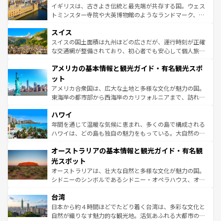
らに、パリ以外の地域にも魅力が溢れており、どの街角に
ルリンの文化的活気、バイエルン州のアルプスの絶景、そ
イギリスは、古きよき伝統と最先端が共存する国。ウェス
も豊かな歴史と文化が息づいている。パリ以外の個性あふ
してライン川沿いのワイン畑といった風景は必見。ビール
トミンスター寺院や大英博物館のようなランドマーク、歴
れる地方に足を運ぶとそれぞれで全く異なる文化を体験で
とソーセージを味わいながら地元の人と過ごす楽しい時間
史ある大学都市、美しい丘陵地帯や牧歌的な風景など、エ
きるだろう。 なお、新着のフランス情報は
コンテンツ一覧
スイス
は、お酒好きな人にはぜひ体験してほしい。 なお、新着の
リアごとに異なる魅力がある。また、優雅なアフタヌーン
を参照してほしい。
ドイツ情報は
コンテンツ一覧
を参照してほしい。
ティー、ビール好きにはたまらない英国パブ、サッカー観
スイスの国土面積は九州ほどの広さだが、運行時刻が正確
戦など、本場だからこそできる体験も豊富。イギリスを旅
な交通網が整備されており、初心者でも安心して個人旅行
して楽しみつくそう。 なお、新着のイギリス情報は
コンテ
を楽しめる。日本同様に時刻表どおりの旅が可能だ。中世
アメリカの基本情報と観光ガイド・有名観光スポ
ンツ一覧
を参照してほしい。
の建物がそのまま残る町や、スイスならではのユニークな
博物館もあり、アルプス観光だけでなく町歩きも満喫する
ット
ことができる。国民の所得が高いため物価も高いが、旅行
アメリカ合衆国は、広大な土地と多様な文化が魅力の国。
者向けの交通パス提供のサービスもあり、うまく活用すれ
東海岸の都市部から西海岸のカリフォルニアまで、訪れる
ば市内交通費無料で観光を楽しむこともできる。 なお、新
場所ごとに異なる風景と体験が待っている。ニューヨーク
着のスイス情報は
コンテンツ一覧
を参照してほしい。
ハワイ
のような巨大都市は、観光、ショッピング、エンターテイ
ンメントが詰まった刺激的なスポットだ。一方、アメリカ
年間を通じて温暖な気候に恵まれ、多くの島で構成される
西部には大自然が広がり、グランドキャニオンやイエロー
ハワイは、どの島も独自の魅力をもっている。大自然の神
ストーン国立公園といった絶景が堪能できる。さらに、南
秘を感じたいなら、火山が生み出した壮大な景観を誇るハ
オーストラリアの基本情報と観光ガイド・有名観
部のニューオーリンズでは、音楽と美食が融合した独特の
ワイ島は見逃せない。また、定番の観光地といえばオアフ
文化が魅力。旅行者はアメリカの各地域で異なる魅力を楽
島だが、静かな自然を求めるならマウイ島やカウアイ島が
光スポット
しみながら、その多様性と豊かな歴史を感じることができ
おすすめ。エメラルドグリーンに輝く海をはじめ、豊かな
オーストラリアは、壮大な自然と多様な文化が魅力の国。
るだろう。車でのロードトリップや列車の旅も、アメリカ
文化や歴史が息づいている。「アロハスピリット」と呼ば
シドニーのシンボルであるシドニー・オペラハウス、オー
ならではの贅沢な旅のスタイルだ。 なお、新着のアメリカ
れるおもてなしの心で訪れる人々を迎えてくれるハワイの
ストラリア東海岸北部に広がる大サンゴ礁地帯グレートバ
情報は
コンテンツ一覧
を参照してほしい。
人々、おいしいローカルフードやハワイアンミュージッ
台湾
リアリーフや大陸中央部にそびえるウルル（エアーズロッ
ク、伝統的なフラダンスなど、すべてがハワイの魅力を彩
ク）、タスマニアの美しい原生林やケアンズの熱帯雨林な
日本から約４時間ほどでたどり着く台湾は、多彩な文化と
っている。訪れるたびに新しい発見と感動が待っているハ
ど、見どころがたくさん。また、カフェやワイン、オージ
自然が織りなす魅力的な観光地。活気あふれる大都市の台