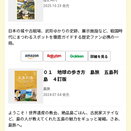
2025.10.23 発売
日本の城や古戦場、武将ゆかりの史跡、展示施設など、戦国時
代にまつわるスポットを徹底ガイドする歴史ファン必携の一
冊。
詳細を見る
０１ 地球の歩き方 島旅 五島列
島 ４訂版
島旅
2024.07.04 発売
ようこそ！世界遺産の教会、絶品島ごはん、古民家ステイな
ど、島の人が教えてくれた五島の魅力をギュッと凝縮。さあ、
島旅へ。