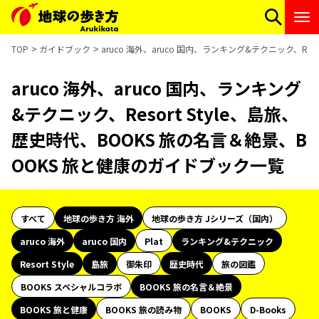
TOP
ガイドブック
aruco 海外、aruco 国内、ランキング&テクニック、Re
aruco 海外、aruco 国内、ランキング
&テクニック、Resort Style、島旅、
歴史時代、BOOKS 旅の名言＆絶景、B
OOKS 旅と健康のガイドブック一覧
すべて
地球の歩き方 海外
地球の歩き方 Jシリーズ（国内）
aruco 海外
aruco 国内
Plat
ランキング&テクニック
Resort Style
島旅
御朱印
歴史時代
旅の図鑑
BOOKS スペシャルコラボ
BOOKS 旅の名言＆絶景
BOOKS 旅と健康
BOOKS 旅の読み物
BOOKS
D-Books