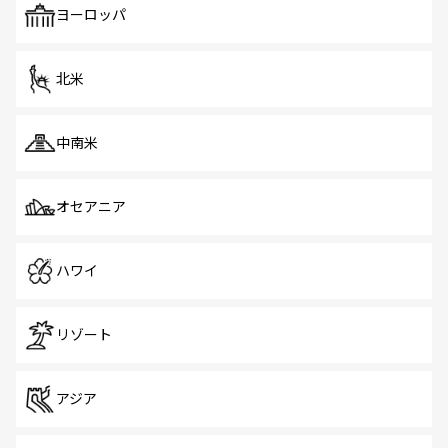
で、ホーカーズは地元の風情を楽しめる外せないスポット
ヨーロッパ
だ。訪れる人を飽きさせないシンガポールで、多様な魅力
を体感しよう。 なお、新着のシンガポール情報は
コンテン
ツ一覧
を参照してほしい。
北米
中南米
オセアニア
ハワイ
リゾート
アジア