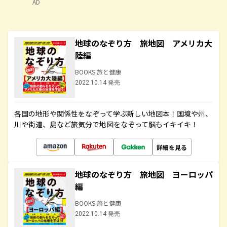
AD
地球のなぞり方 旅地図 アメリカ大
陸編
BOOKS 旅と健康
2022.10.14 発売
各国の地形や関係性をなぞって学ぶ新しい地図本！国境や州、
川や街道、島など旅気分で地図をなぞって脳もイキイキ！
詳細を見る
地球のなぞり方 旅地図 ヨーロッパ
編
BOOKS 旅と健康
2022.10.14 発売