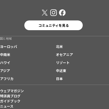
コミュニティを見る
国と地域
ヨーロッパ
北米
中南米
オセアニア
ハワイ
リゾート
アジア
中近東
アフリカ
日本
ウェブマガジン
特派員ブログ
ガイドブック
ニュース