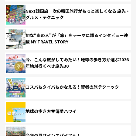
Next韓国旅 次の韓国旅行がもっと楽しくなる 旅先・
グルメ・テクニック
旬な“あの人”が「旅」をテーマに語るインタビュー連
載 MY TRAVEL STORY
今、こんな旅がしてみたい！地球の歩き方が選ぶ2026
年絶対行くべき旅先30
コスパもタイパもかなえる！賢者の旅テクニック
地球の歩き方♥偏愛ハワイ
今年の夏はインスパイアへ！