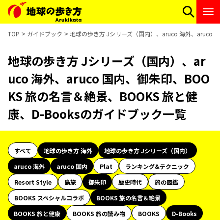
TOP
ガイドブック
地球の歩き方 Jシリーズ（国内）、aruco 海外、aruco
地球の歩き方 Jシリーズ（国内）、ar
uco 海外、aruco 国内、御朱印、BOO
KS 旅の名言＆絶景、BOOKS 旅と健
康、D-Booksのガイドブック一覧
すべて
地球の歩き方 海外
地球の歩き方 Jシリーズ（国内）
aruco 海外
aruco 国内
Plat
ランキング&テクニック
Resort Style
島旅
御朱印
歴史時代
旅の図鑑
BOOKS スペシャルコラボ
BOOKS 旅の名言＆絶景
BOOKS 旅と健康
BOOKS 旅の読み物
BOOKS
D-Books