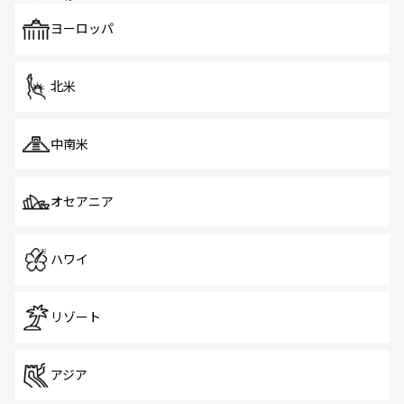
も、旅行者にとっては魅力的なポイント。グルメも豊富
で、ホーカーズは地元の風情を楽しめる外せないスポット
ヨーロッパ
だ。訪れる人を飽きさせないシンガポールで、多様な魅力
を体感しよう。 なお、新着のシンガポール情報は
コンテン
ツ一覧
を参照してほしい。
北米
中南米
オセアニア
ハワイ
リゾート
アジア