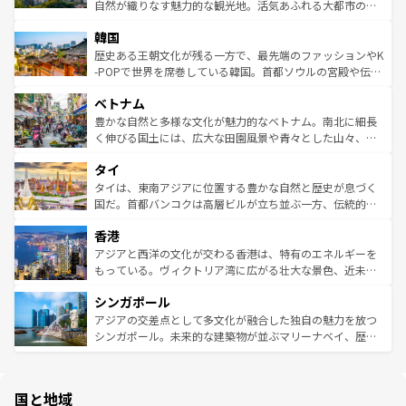
ク、伝統的なフラダンスなど、すべてがハワイの魅力を彩
ど、見どころがたくさん。また、カフェやワイン、オージ
自然が織りなす魅力的な観光地。活気あふれる大都市の台
っている。訪れるたびに新しい発見と感動が待っているハ
ービーフなどの食文化も豊かで、美味しいものであふれて
北やノスタルジックな町並みが人気な九份（ジォウフェ
ワイを、存分に味わってほしい。 なお、新着のハワイ情報
韓国
いる。アクティビティも充実しており、サーフィンやダイ
ン）、静ひつな山岳地帯である台湾東部など、都市の喧騒
は
コンテンツ一覧
を参照してほしい。
ビング、ハイキングなど、アウトドア好きにはたまらな
と山間の静けさが共存しており、訪れる人に新しい発見と
歴史ある王朝文化が残る一方で、最先端のファッションやK
い。オーストラリアの多彩な魅力を存分に味わいつくそ
驚きをもたらしてくれる。また、奥深い台湾の食文化も魅
-POPで世界を席巻している韓国。首都ソウルの宮殿や伝統
う。 なお、新着のオーストラリア情報は
コンテンツ一覧
を
力で、夜市などの屋台グルメから高級料理、ヘルシーで美
家屋が並ぶエリアでは韓国の歴史と文化に浸ることがで
参照してほしい。
ベトナム
容にもいいと評判のスイーツなど、バラエティ豊かな料理
き、地方に足を延ばせば四季折々の自然美を楽しむことが
が味わえる。 なお、新着の台湾情報は
コンテンツ一覧
を参
できる。そして、キムチや焼肉、絶品のストリートフード
豊かな自然と多様な文化が魅力的なベトナム。南北に細長
照してほしい。
まで、さまざまな韓国料理が待っている。夜には、韓国な
く伸びる国土には、広大な田園風景や青々とした山々、世
らではのナイトライフも堪能できる。あたたかいホスピタ
界遺産に登録された壮大な自然景観が点在し、都市部では
タイ
リティに包まれながら、韓国の多彩な魅力を心ゆくまで味
急速な発展と共に伝統が息づく。ハノイの古い町並みやホ
わってみてほしい。 なお、新着の韓国情報は
コンテンツ一
ーチミン市のフランス統治時代の建物も、独特の雰囲気を
タイは、東南アジアに位置する豊かな自然と歴史が息づく
覧
を参照してほしい。
醸し出している。また、バラエティの豊かさとおいしさで
国だ。首都バンコクは高層ビルが立ち並ぶ一方、伝統的な
世界中の食通を魅了してやまないベトナム料理も魅力のひ
寺院や市場がいたるところに点在し、古きよき文化と現代
香港
とつ。フォーやバインミー、ベトナムコーヒーなどは、ぜ
の活気が交差している。北部ではチェンマイなどの山岳地
ひ現地で味わいたい。どの地域を訪れてもあたたかい人々
帯で自然と触れ合い、南部ではプーケットやクラビの美し
アジアと西洋の文化が交わる香港は、特有のエネルギーを
が旅行者を迎えてくれるので、きっと忘れられない旅にな
いビーチでリゾート気分を楽しむことができる。タイ料理
もっている。ヴィクトリア湾に広がる壮大な景色、近未来
るはずだ。 なお、新着のベトナム情報は
コンテンツ一覧
を
は世界的に有名で、屋台から高級レストランまで味覚を刺
的なアートスポット、そして歴史と現代が融合した町並
参照してほしい。
シンガポール
激する。気候は一年中温暖で、どの季節にも異なる楽しみ
み、どこを訪れても感動するはず。観光スポットが密集し
が待っている。親しみやすいタイの人々、仏教を中心とし
ており、効率よく見どころを回れるのも魅力。息をのむよ
アジアの交差点として多文化が融合した独自の魅力を放つ
た文化、そして多様な観光資源が、訪れる旅人を魅了し続
うな絶景から文化的な体験まで、香港を存分に楽しみ尽く
シンガポール。未来的な建築物が並ぶマリーナベイ、歴史
ける。 なお、新着のタイ情報は
コンテンツ一覧
を参照して
そう。 なお、新着の香港情報は
コンテンツ一覧
を参照して
と伝統を感じられるエスニックタウン、多数の緑豊かな公
ほしい。
ほしい。
園や自然保護区など、自然が調和した近代的な景観と文化
の多様性あふれるカラフルな町は、どこを歩いても新しい
国と地域
発見がある。さらに、治安のよさや充実した公共交通機関