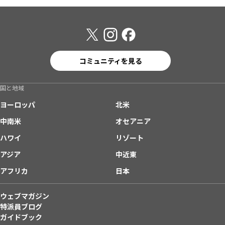
コミュニティを見る
国と地域
ヨーロッパ
北米
中南米
オセアニア
ハワイ
リゾート
アジア
中近東
アフリカ
日本
ウェブマガジン
特派員ブログ
ガイドブック