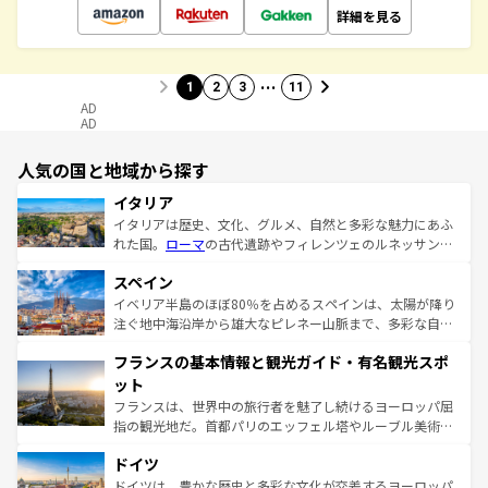
詳細を見る
…
1
2
3
11
AD
AD
人気の国と地域から探す
イタリア
イタリアは歴史、文化、グルメ、自然と多彩な魅力にあふ
れた国。
ローマ
の古代遺跡やフィレンツェのルネッサンス
美術、ヴェネツィアの運河など、歴史あるスポットはもち
スペイン
ろん、トスカーナの美しい田園風景やアマルフィ海岸の絶
景など、自然景観も見逃せない。観光の合間には、本場の
イベリア半島のほぼ80％を占めるスペインは、太陽が降り
ピザやパスタなど、絶品のイタリア料理を堪能することも
注ぐ地中海沿岸から雄大なピレネー山脈まで、多彩な自然
できる。朝目覚めてから夜眠るまで、すべての瞬間を楽し
と文化が詰まったヨーロッパ屈指の旅行先だ。多様な地域
フランスの基本情報と観光ガイド・有名観光スポ
ませてくれるイタリアで、忘れられない旅をしてみよう！
文化が根付くこの国では、情熱的なフラメンコ、熱気あふ
なお、新着のイタリア情報は
コンテンツ一覧
を参照してほ
れる闘牛、そして美味しいタパスが生活の一部となってい
ット
しい。
る。首都マドリードの洗練された雰囲気や、バルセロナの
フランスは、世界中の旅行者を魅了し続けるヨーロッパ屈
アートに溢れた街角から、地方では古代ローマ遺跡や中世
指の観光地だ。首都パリのエッフェル塔やルーブル美術館
の城塞都市、穏やかなビーチリゾートまで多彩な表情を見
といった象徴的なスポットから、田舎町の古風な美しさま
せる。地方によって風土や気候が異なるスペインはその個
ドイツ
で、幅広い魅力が詰まっている。華麗な宮殿、歴史的な大
性で訪れる人を魅了する。 なお、新着のスペイン情報は
コ
聖堂、美しいビーチ、そして豊かな自然が、訪れる者を心
ドイツは、豊かな歴史と多彩な文化が交差するヨーロッパ