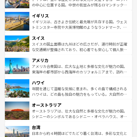
ンテンツ一覧
を参照してほしい。
から魅了する。また、フランスは美食の国としても知ら
の中心に位置する国。中世の街並みが残るロマンチック街
れ、フランス料理はユネスコ無形文化遺産にも登録されて
道から、未来を先取りするようなモダンな都市まで多様な
イギリス
いる。シャンパンの発祥地であるランス、プロヴァンスの
顔を持つこの国は、どこを歩いても飽きることがない。ベ
香り高いラベンダー畑など、多彩な楽しみ方が可能だ。さ
ルリンの文化的活気、バイエルン州のアルプスの絶景、そ
イギリスは、古きよき伝統と最先端が共存する国。ウェス
らに、パリ以外の地域にも魅力が溢れており、どの街角に
してライン川沿いのワイン畑といった風景は必見。ビール
トミンスター寺院や大英博物館のようなランドマーク、歴
も豊かな歴史と文化が息づいている。パリ以外の個性あふ
とソーセージを味わいながら地元の人と過ごす楽しい時間
史ある大学都市、美しい丘陵地帯や牧歌的な風景など、エ
れる地方に足を運ぶとそれぞれで全く異なる文化を体験で
スイス
は、お酒好きな人にはぜひ体験してほしい。 なお、新着の
リアごとに異なる魅力がある。また、優雅なアフタヌーン
きるだろう。 なお、新着のフランス情報は
コンテンツ一覧
ドイツ情報は
コンテンツ一覧
を参照してほしい。
ティー、ビール好きにはたまらない英国パブ、サッカー観
スイスの国土面積は九州ほどの広さだが、運行時刻が正確
を参照してほしい。
戦など、本場だからこそできる体験も豊富。イギリスを旅
な交通網が整備されており、初心者でも安心して個人旅行
して楽しみつくそう。 なお、新着のイギリス情報は
コンテ
を楽しめる。日本同様に時刻表どおりの旅が可能だ。中世
アメリカ
ンツ一覧
を参照してほしい。
の建物がそのまま残る町や、スイスならではのユニークな
博物館もあり、アルプス観光だけでなく町歩きも満喫する
アメリカ合衆国は、広大な土地と多様な文化が魅力の国。
ことができる。国民の所得が高いため物価も高いが、旅行
東海岸の都市部から西海岸のカリフォルニアまで、訪れる
者向けの交通パス提供のサービスもあり、うまく活用すれ
場所ごとに異なる風景と体験が待っている。ニューヨーク
ハワイ
ば市内交通費無料で観光を楽しむこともできる。 なお、新
のような巨大都市は、観光、ショッピング、エンターテイ
着のスイス情報は
コンテンツ一覧
を参照してほしい。
ンメントが詰まった刺激的なスポットだ。一方、アメリカ
年間を通じて温暖な気候に恵まれ、多くの島で構成される
西部には大自然が広がり、グランドキャニオンやイエロー
ハワイは、どの島も独自の魅力をもっている。大自然の神
ストーン国立公園といった絶景が堪能できる。さらに、南
秘を感じたいなら、火山が生み出した壮大な景観を誇るハ
オーストラリア
部のニューオーリンズでは、音楽と美食が融合した独特の
ワイ島は見逃せない。また、定番の観光地といえばオアフ
文化が魅力。旅行者はアメリカの各地域で異なる魅力を楽
島だが、静かな自然を求めるならマウイ島やカウアイ島が
オーストラリアは、壮大な自然と多様な文化が魅力の国。
しみながら、その多様性と豊かな歴史を感じることができ
おすすめ。エメラルドグリーンに輝く海をはじめ、豊かな
シドニーのシンボルであるシドニー・オペラハウス、オー
るだろう。車でのロードトリップや列車の旅も、アメリカ
文化や歴史が息づいている。「アロハスピリット」と呼ば
ストラリア東海岸北部に広がる大サンゴ礁地帯グレートバ
ならではの贅沢な旅のスタイルだ。 なお、新着のアメリカ
台湾
れるおもてなしの心で訪れる人々を迎えてくれるハワイの
リアリーフや大陸中央部にそびえるウルル（エアーズロッ
情報は
コンテンツ一覧
を参照してほしい。
人々、おいしいローカルフードやハワイアンミュージッ
ク）、タスマニアの美しい原生林やケアンズの熱帯雨林な
日本から約４時間ほどでたどり着く台湾は、多彩な文化と