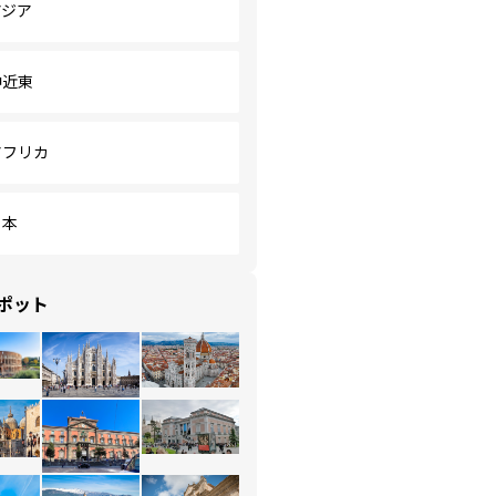
アジア
中近東
アフリカ
日本
ポット