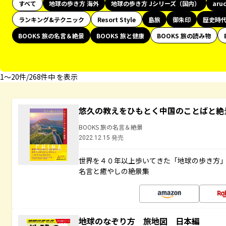
すべて
地球の歩き方 海外
地球の歩き方 Jシリーズ（国内）
aru
ランキング&テクニック
Resort Style
島旅
御朱印
歴史時
BOOKS 旅の名言＆絶景
BOOKS 旅と健康
BOOKS 旅の読み物
1〜20件/268件中 を表示
悠久の教えをひもとく中国のことばと絶
BOOKS 旅の名言＆絶景
2022.12.15 発売
世界を４０年以上歩いてきた「地球の歩き方
名言と癒やしの絶景集
地球のなぞり方 旅地図 日本編