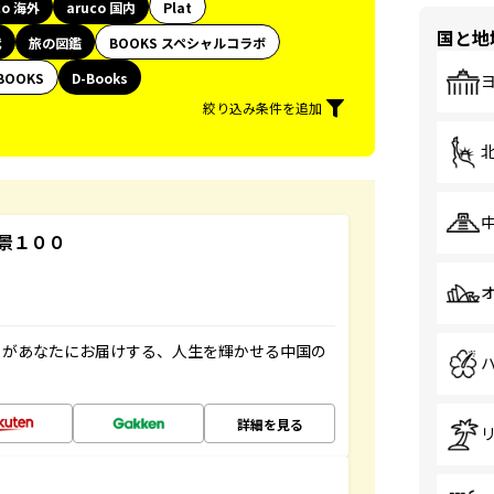
co 海外
aruco 国内
Plat
国と地
代
旅の図鑑
BOOKS スペシャルコラボ
BOOKS
D-Books
絞り込み条件を追加
景１００
」があなたにお届けする、人生を輝かせる中国の
詳細を見る