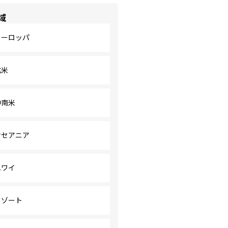
域
ヨーロッパ
北米
中南米
オセアニア
ハワイ
リゾート