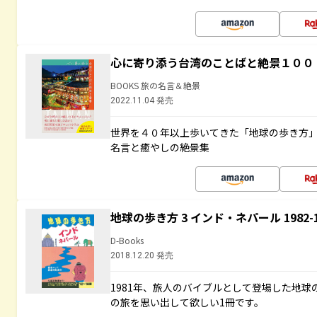
心に寄り添う台湾のことばと絶景１００
BOOKS 旅の名言＆絶景
2022.11.04 発売
世界を４０年以上歩いてきた「地球の歩き方
名言と癒やしの絶景集
地球の歩き方 3 インド・ネパール 1982
D-Books
2018.12.20 発売
1981年、旅人のバイブルとして登場した地
の旅を思い出して欲しい1冊です。