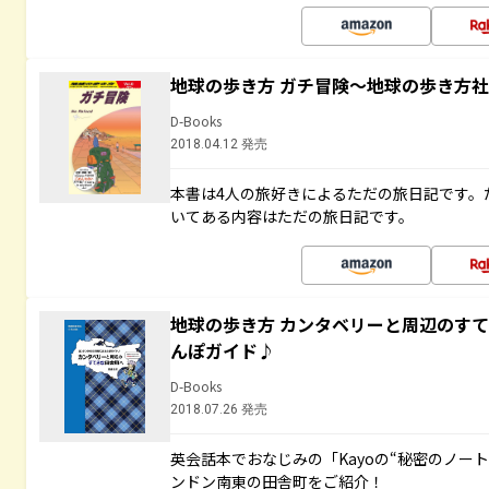
地球の歩き方 ガチ冒険～地球の歩き方
D-Books
2018.04.12 発売
本書は4人の旅好きによるただの旅日記です。
いてある内容はただの旅日記です。
地球の歩き方 カンタベリーと周辺のす
んぽガイド♪
D-Books
2018.07.26 発売
英会話本でおなじみの「Kayoの“秘密のノー
ンドン南東の田舎町をご紹介！