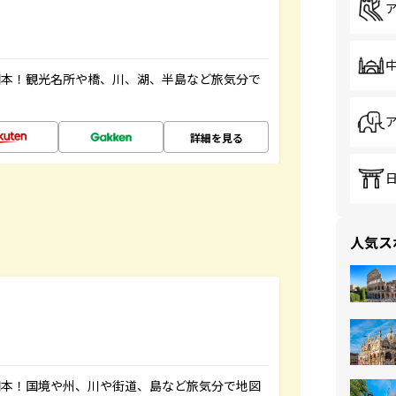
図本！観光名所や橋、川、湖、半島など旅気分で
詳細を見る
人気ス
図本！国境や州、川や街道、島など旅気分で地図