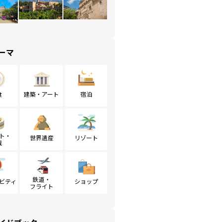
ーマ
食
建築・アート
宿泊
ト・
世界遺産
リゾート
戦
鉄道・
ビティ
ショップ
フライト