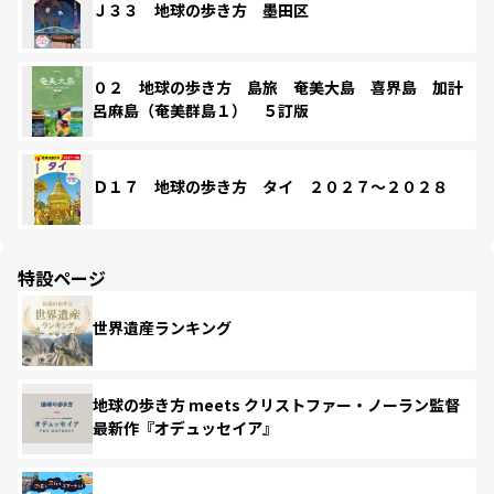
Ｊ３３ 地球の歩き方 墨田区
０２ 地球の歩き方 島旅 奄美大島 喜界島 加計
呂麻島（奄美群島１） ５訂版
Ｄ１７ 地球の歩き方 タイ ２０２７～２０２８
特設ページ
世界遺産ランキング
地球の歩き方 meets クリストファー・ノーラン監督
最新作『オデュッセイア』