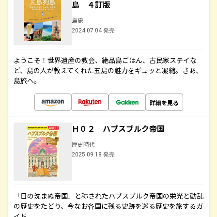
島 ４訂版
島旅
2024.07.04 発売
ようこそ！世界遺産の教会、絶品島ごはん、古民家ステイな
ど、島の人が教えてくれた五島の魅力をギュッと凝縮。さあ、
島旅へ。
詳細を見る
Ｈ０２ ハプスブルク帝国
歴史時代
2025.09.18 発売
「日の沈まぬ帝国」と称されたハプスブルク帝国の栄光と動乱
の歴史をたどり、今なお各国に残る史跡を巡る歴史を旅するガ
イド。