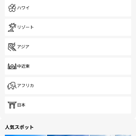
ハワイ
リゾート
アジア
中近東
アフリカ
日本
人気スポット