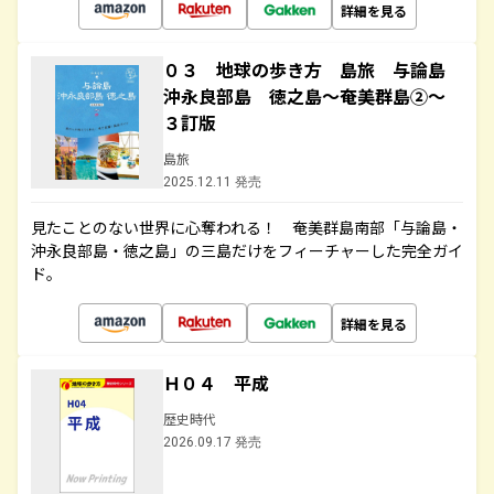
詳細を見る
０３ 地球の歩き方 島旅 与論島
沖永良部島 徳之島～奄美群島②～
３訂版
島旅
2025.12.11 発売
見たことのない世界に心奪われる！ 奄美群島南部「与論島・
沖永良部島・徳之島」の三島だけをフィーチャーした完全ガイ
ド。
詳細を見る
Ｈ０４ 平成
歴史時代
2026.09.17 発売