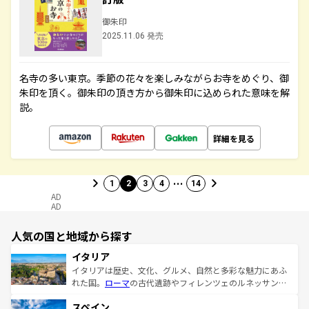
御朱印
2025.11.06 発売
名寺の多い東京。季節の花々を楽しみながらお寺をめぐり、御
朱印を頂く。御朱印の頂き方から御朱印に込められた意味を解
説。
詳細を見る
…
1
2
3
4
14
AD
AD
人気の国と地域から探す
イタリア
イタリアは歴史、文化、グルメ、自然と多彩な魅力にあふ
れた国。
ローマ
の古代遺跡やフィレンツェのルネッサンス
美術、ヴェネツィアの運河など、歴史あるスポットはもち
スペイン
ろん、トスカーナの美しい田園風景やアマルフィ海岸の絶