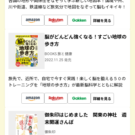
各国の地形や関係性をなぞって学ぶ新しい地図本！国境や州、
川や街道、鉄道線など旅気分で地図をなぞって脳もイキイキ！
詳細を見る
脳がどんどん強くなる！すごい地球の
歩き方
BOOKS 旅と健康
2022.11.25 発売
旅先で、近所で、自宅で今すぐ実践！楽しく脳を鍛える５０の
トレーニングを「地球の歩き方」が最新脳科学とともに解説
詳細を見る
御朱印はじめました 関東の神社 週
末開運さんぽ
御朱印