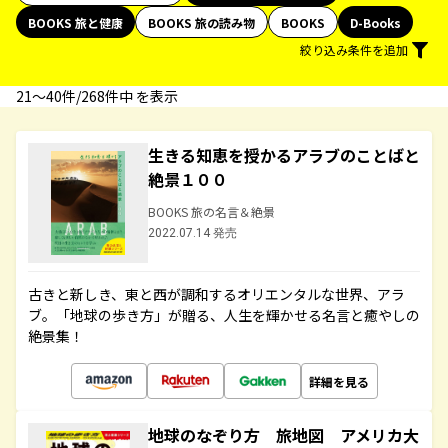
BOOKS 旅と健康
BOOKS 旅の読み物
BOOKS
D-Books
絞り込み条件を追加
21〜40件/268件中 を表示
生きる知恵を授かるアラブのことばと
絶景１００
BOOKS 旅の名言＆絶景
2022.07.14 発売
古きと新しき、東と西が調和するオリエンタルな世界、アラ
ブ。「地球の歩き方」が贈る、人生を輝かせる名言と癒やしの
絶景集！
詳細を見る
地球のなぞり方 旅地図 アメリカ大