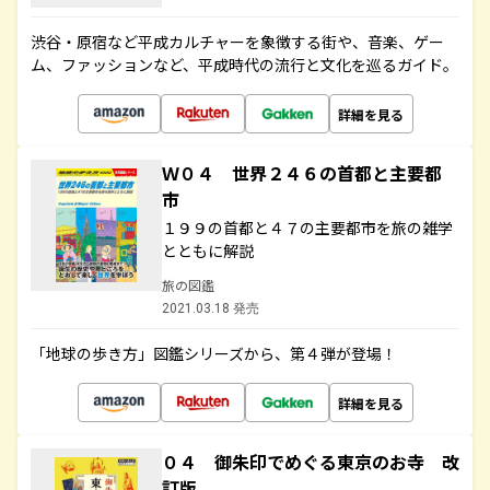
渋谷・原宿など平成カルチャーを象徴する街や、音楽、ゲー
ム、ファッションなど、平成時代の流行と文化を巡るガイド。
詳細を見る
Ｗ０４ 世界２４６の首都と主要都
市
１９９の首都と４７の主要都市を旅の雑学
とともに解説
旅の図鑑
2021.03.18 発売
「地球の歩き方」図鑑シリーズから、第４弾が登場！
詳細を見る
０４ 御朱印でめぐる東京のお寺 改
訂版