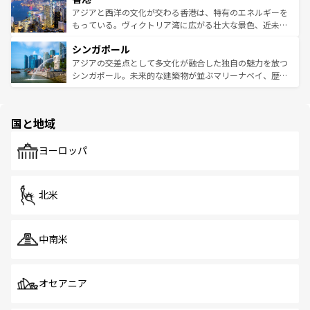
ひ現地で味わいたい。どの地域を訪れてもあたたかい人々
帯で自然と触れ合い、南部ではプーケットやクラビの美し
アジアと西洋の文化が交わる香港は、特有のエネルギーを
が旅行者を迎えてくれるので、きっと忘れられない旅にな
いビーチでリゾート気分を楽しむことができる。タイ料理
もっている。ヴィクトリア湾に広がる壮大な景色、近未来
るはずだ。 なお、新着のベトナム情報は
コンテンツ一覧
を
は世界的に有名で、屋台から高級レストランまで味覚を刺
的なアートスポット、そして歴史と現代が融合した町並
参照してほしい。
シンガポール
激する。気候は一年中温暖で、どの季節にも異なる楽しみ
み、どこを訪れても感動するはず。観光スポットが密集し
が待っている。親しみやすいタイの人々、仏教を中心とし
ており、効率よく見どころを回れるのも魅力。息をのむよ
アジアの交差点として多文化が融合した独自の魅力を放つ
た文化、そして多様な観光資源が、訪れる旅人を魅了し続
うな絶景から文化的な体験まで、香港を存分に楽しみ尽く
シンガポール。未来的な建築物が並ぶマリーナベイ、歴史
ける。 なお、新着のタイ情報は
コンテンツ一覧
を参照して
そう。 なお、新着の香港情報は
コンテンツ一覧
を参照して
と伝統を感じられるエスニックタウン、多数の緑豊かな公
ほしい。
ほしい。
園や自然保護区など、自然が調和した近代的な景観と文化
の多様性あふれるカラフルな町は、どこを歩いても新しい
国と地域
発見がある。さらに、治安のよさや充実した公共交通機関
も、旅行者にとっては魅力的なポイント。グルメも豊富
で、ホーカーズは地元の風情を楽しめる外せないスポット
ヨーロッパ
だ。訪れる人を飽きさせないシンガポールで、多様な魅力
を体感しよう。 なお、新着のシンガポール情報は
コンテン
ツ一覧
を参照してほしい。
北米
中南米
オセアニア