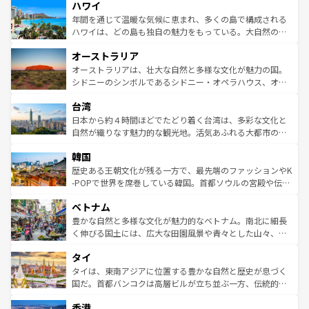
ハワイ
ば市内交通費無料で観光を楽しむこともできる。 なお、新
のような巨大都市は、観光、ショッピング、エンターテイ
着のスイス情報は
コンテンツ一覧
を参照してほしい。
ンメントが詰まった刺激的なスポットだ。一方、アメリカ
年間を通じて温暖な気候に恵まれ、多くの島で構成される
西部には大自然が広がり、グランドキャニオンやイエロー
ハワイは、どの島も独自の魅力をもっている。大自然の神
ストーン国立公園といった絶景が堪能できる。さらに、南
秘を感じたいなら、火山が生み出した壮大な景観を誇るハ
オーストラリア
部のニューオーリンズでは、音楽と美食が融合した独特の
ワイ島は見逃せない。また、定番の観光地といえばオアフ
文化が魅力。旅行者はアメリカの各地域で異なる魅力を楽
島だが、静かな自然を求めるならマウイ島やカウアイ島が
オーストラリアは、壮大な自然と多様な文化が魅力の国。
しみながら、その多様性と豊かな歴史を感じることができ
おすすめ。エメラルドグリーンに輝く海をはじめ、豊かな
シドニーのシンボルであるシドニー・オペラハウス、オー
るだろう。車でのロードトリップや列車の旅も、アメリカ
文化や歴史が息づいている。「アロハスピリット」と呼ば
ストラリア東海岸北部に広がる大サンゴ礁地帯グレートバ
ならではの贅沢な旅のスタイルだ。 なお、新着のアメリカ
台湾
れるおもてなしの心で訪れる人々を迎えてくれるハワイの
リアリーフや大陸中央部にそびえるウルル（エアーズロッ
情報は
コンテンツ一覧
を参照してほしい。
人々、おいしいローカルフードやハワイアンミュージッ
ク）、タスマニアの美しい原生林やケアンズの熱帯雨林な
日本から約４時間ほどでたどり着く台湾は、多彩な文化と
ク、伝統的なフラダンスなど、すべてがハワイの魅力を彩
ど、見どころがたくさん。また、カフェやワイン、オージ
自然が織りなす魅力的な観光地。活気あふれる大都市の台
っている。訪れるたびに新しい発見と感動が待っているハ
ービーフなどの食文化も豊かで、美味しいものであふれて
北やノスタルジックな町並みが人気な九份（ジォウフェ
ワイを、存分に味わってほしい。 なお、新着のハワイ情報
韓国
いる。アクティビティも充実しており、サーフィンやダイ
ン）、静ひつな山岳地帯である台湾東部など、都市の喧騒
は
コンテンツ一覧
を参照してほしい。
ビング、ハイキングなど、アウトドア好きにはたまらな
と山間の静けさが共存しており、訪れる人に新しい発見と
歴史ある王朝文化が残る一方で、最先端のファッションやK
い。オーストラリアの多彩な魅力を存分に味わいつくそ
驚きをもたらしてくれる。また、奥深い台湾の食文化も魅
-POPで世界を席巻している韓国。首都ソウルの宮殿や伝統
う。 なお、新着のオーストラリア情報は
コンテンツ一覧
を
力で、夜市などの屋台グルメから高級料理、ヘルシーで美
家屋が並ぶエリアでは韓国の歴史と文化に浸ることがで
参照してほしい。
ベトナム
容にもいいと評判のスイーツなど、バラエティ豊かな料理
き、地方に足を延ばせば四季折々の自然美を楽しむことが
が味わえる。 なお、新着の台湾情報は
コンテンツ一覧
を参
できる。そして、キムチや焼肉、絶品のストリートフード
豊かな自然と多様な文化が魅力的なベトナム。南北に細長
照してほしい。
まで、さまざまな韓国料理が待っている。夜には、韓国な
く伸びる国土には、広大な田園風景や青々とした山々、世
らではのナイトライフも堪能できる。あたたかいホスピタ
界遺産に登録された壮大な自然景観が点在し、都市部では
タイ
リティに包まれながら、韓国の多彩な魅力を心ゆくまで味
急速な発展と共に伝統が息づく。ハノイの古い町並みやホ
わってみてほしい。 なお、新着の韓国情報は
コンテンツ一
ーチミン市のフランス統治時代の建物も、独特の雰囲気を
タイは、東南アジアに位置する豊かな自然と歴史が息づく
覧
を参照してほしい。
醸し出している。また、バラエティの豊かさとおいしさで
国だ。首都バンコクは高層ビルが立ち並ぶ一方、伝統的な
世界中の食通を魅了してやまないベトナム料理も魅力のひ
寺院や市場がいたるところに点在し、古きよき文化と現代
香港
とつ。フォーやバインミー、ベトナムコーヒーなどは、ぜ
の活気が交差している。北部ではチェンマイなどの山岳地