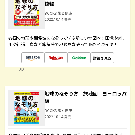
陸編
BOOKS 旅と健康
2022.10.14 発売
各国の地形や関係性をなぞって学ぶ新しい地図本！国境や州、
川や街道、島など旅気分で地図をなぞって脳もイキイキ！
詳細を見る
AD
地球のなぞり方 旅地図 ヨーロッパ
編
BOOKS 旅と健康
2022.10.14 発売