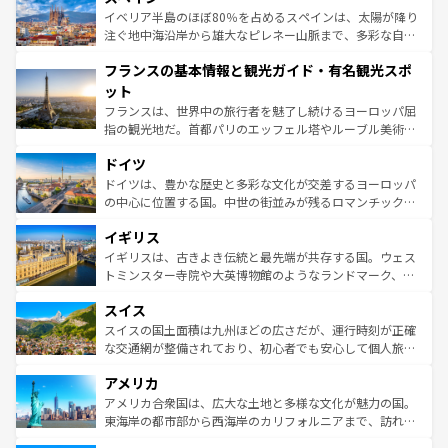
景など、自然景観も見逃せない。観光の合間には、本場の
イベリア半島のほぼ80％を占めるスペインは、太陽が降り
ピザやパスタなど、絶品のイタリア料理を堪能することも
注ぐ地中海沿岸から雄大なピレネー山脈まで、多彩な自然
できる。朝目覚めてから夜眠るまで、すべての瞬間を楽し
と文化が詰まったヨーロッパ屈指の旅行先だ。多様な地域
フランスの基本情報と観光ガイド・有名観光スポ
ませてくれるイタリアで、忘れられない旅をしてみよう！
文化が根付くこの国では、情熱的なフラメンコ、熱気あふ
なお、新着のイタリア情報は
コンテンツ一覧
を参照してほ
れる闘牛、そして美味しいタパスが生活の一部となってい
ット
しい。
る。首都マドリードの洗練された雰囲気や、バルセロナの
フランスは、世界中の旅行者を魅了し続けるヨーロッパ屈
アートに溢れた街角から、地方では古代ローマ遺跡や中世
指の観光地だ。首都パリのエッフェル塔やルーブル美術館
の城塞都市、穏やかなビーチリゾートまで多彩な表情を見
といった象徴的なスポットから、田舎町の古風な美しさま
せる。地方によって風土や気候が異なるスペインはその個
ドイツ
で、幅広い魅力が詰まっている。華麗な宮殿、歴史的な大
性で訪れる人を魅了する。 なお、新着のスペイン情報は
コ
聖堂、美しいビーチ、そして豊かな自然が、訪れる者を心
ドイツは、豊かな歴史と多彩な文化が交差するヨーロッパ
ンテンツ一覧
を参照してほしい。
から魅了する。また、フランスは美食の国としても知ら
の中心に位置する国。中世の街並みが残るロマンチック街
れ、フランス料理はユネスコ無形文化遺産にも登録されて
道から、未来を先取りするようなモダンな都市まで多様な
イギリス
いる。シャンパンの発祥地であるランス、プロヴァンスの
顔を持つこの国は、どこを歩いても飽きることがない。ベ
香り高いラベンダー畑など、多彩な楽しみ方が可能だ。さ
ルリンの文化的活気、バイエルン州のアルプスの絶景、そ
イギリスは、古きよき伝統と最先端が共存する国。ウェス
らに、パリ以外の地域にも魅力が溢れており、どの街角に
してライン川沿いのワイン畑といった風景は必見。ビール
トミンスター寺院や大英博物館のようなランドマーク、歴
も豊かな歴史と文化が息づいている。パリ以外の個性あふ
とソーセージを味わいながら地元の人と過ごす楽しい時間
史ある大学都市、美しい丘陵地帯や牧歌的な風景など、エ
れる地方に足を運ぶとそれぞれで全く異なる文化を体験で
スイス
は、お酒好きな人にはぜひ体験してほしい。 なお、新着の
リアごとに異なる魅力がある。また、優雅なアフタヌーン
きるだろう。 なお、新着のフランス情報は
コンテンツ一覧
ドイツ情報は
コンテンツ一覧
を参照してほしい。
ティー、ビール好きにはたまらない英国パブ、サッカー観
スイスの国土面積は九州ほどの広さだが、運行時刻が正確
を参照してほしい。
戦など、本場だからこそできる体験も豊富。イギリスを旅
な交通網が整備されており、初心者でも安心して個人旅行
して楽しみつくそう。 なお、新着のイギリス情報は
コンテ
を楽しめる。日本同様に時刻表どおりの旅が可能だ。中世
アメリカ
ンツ一覧
を参照してほしい。
の建物がそのまま残る町や、スイスならではのユニークな
博物館もあり、アルプス観光だけでなく町歩きも満喫する
アメリカ合衆国は、広大な土地と多様な文化が魅力の国。
ことができる。国民の所得が高いため物価も高いが、旅行
東海岸の都市部から西海岸のカリフォルニアまで、訪れる
者向けの交通パス提供のサービスもあり、うまく活用すれ
場所ごとに異なる風景と体験が待っている。ニューヨーク