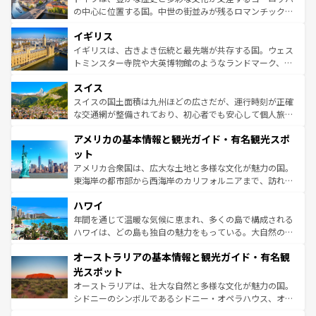
ンテンツ一覧
を参照してほしい。
から魅了する。また、フランスは美食の国としても知ら
の中心に位置する国。中世の街並みが残るロマンチック街
れ、フランス料理はユネスコ無形文化遺産にも登録されて
道から、未来を先取りするようなモダンな都市まで多様な
イギリス
いる。シャンパンの発祥地であるランス、プロヴァンスの
顔を持つこの国は、どこを歩いても飽きることがない。ベ
香り高いラベンダー畑など、多彩な楽しみ方が可能だ。さ
ルリンの文化的活気、バイエルン州のアルプスの絶景、そ
イギリスは、古きよき伝統と最先端が共存する国。ウェス
らに、パリ以外の地域にも魅力が溢れており、どの街角に
してライン川沿いのワイン畑といった風景は必見。ビール
トミンスター寺院や大英博物館のようなランドマーク、歴
も豊かな歴史と文化が息づいている。パリ以外の個性あふ
とソーセージを味わいながら地元の人と過ごす楽しい時間
史ある大学都市、美しい丘陵地帯や牧歌的な風景など、エ
れる地方に足を運ぶとそれぞれで全く異なる文化を体験で
スイス
は、お酒好きな人にはぜひ体験してほしい。 なお、新着の
リアごとに異なる魅力がある。また、優雅なアフタヌーン
きるだろう。 なお、新着のフランス情報は
コンテンツ一覧
ドイツ情報は
コンテンツ一覧
を参照してほしい。
ティー、ビール好きにはたまらない英国パブ、サッカー観
スイスの国土面積は九州ほどの広さだが、運行時刻が正確
を参照してほしい。
戦など、本場だからこそできる体験も豊富。イギリスを旅
な交通網が整備されており、初心者でも安心して個人旅行
して楽しみつくそう。 なお、新着のイギリス情報は
コンテ
を楽しめる。日本同様に時刻表どおりの旅が可能だ。中世
アメリカの基本情報と観光ガイド・有名観光スポ
ンツ一覧
を参照してほしい。
の建物がそのまま残る町や、スイスならではのユニークな
博物館もあり、アルプス観光だけでなく町歩きも満喫する
ット
ことができる。国民の所得が高いため物価も高いが、旅行
アメリカ合衆国は、広大な土地と多様な文化が魅力の国。
者向けの交通パス提供のサービスもあり、うまく活用すれ
東海岸の都市部から西海岸のカリフォルニアまで、訪れる
ば市内交通費無料で観光を楽しむこともできる。 なお、新
場所ごとに異なる風景と体験が待っている。ニューヨーク
着のスイス情報は
コンテンツ一覧
を参照してほしい。
ハワイ
のような巨大都市は、観光、ショッピング、エンターテイ
ンメントが詰まった刺激的なスポットだ。一方、アメリカ
年間を通じて温暖な気候に恵まれ、多くの島で構成される
西部には大自然が広がり、グランドキャニオンやイエロー
ハワイは、どの島も独自の魅力をもっている。大自然の神
ストーン国立公園といった絶景が堪能できる。さらに、南
秘を感じたいなら、火山が生み出した壮大な景観を誇るハ
オーストラリアの基本情報と観光ガイド・有名観
部のニューオーリンズでは、音楽と美食が融合した独特の
ワイ島は見逃せない。また、定番の観光地といえばオアフ
文化が魅力。旅行者はアメリカの各地域で異なる魅力を楽
島だが、静かな自然を求めるならマウイ島やカウアイ島が
光スポット
しみながら、その多様性と豊かな歴史を感じることができ
おすすめ。エメラルドグリーンに輝く海をはじめ、豊かな
オーストラリアは、壮大な自然と多様な文化が魅力の国。
るだろう。車でのロードトリップや列車の旅も、アメリカ
文化や歴史が息づいている。「アロハスピリット」と呼ば
シドニーのシンボルであるシドニー・オペラハウス、オー
ならではの贅沢な旅のスタイルだ。 なお、新着のアメリカ
れるおもてなしの心で訪れる人々を迎えてくれるハワイの
ストラリア東海岸北部に広がる大サンゴ礁地帯グレートバ