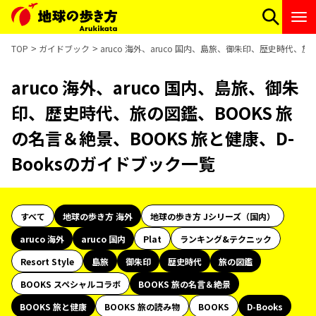
TOP
ガイドブック
aruco 海外、aruco 国内、島旅、御朱印、歴史時代、旅
aruco 海外、aruco 国内、島旅、御朱
印、歴史時代、旅の図鑑、BOOKS 旅
の名言＆絶景、BOOKS 旅と健康、D-
Booksのガイドブック一覧
すべて
地球の歩き方 海外
地球の歩き方 Jシリーズ（国内）
aruco 海外
aruco 国内
Plat
ランキング&テクニック
Resort Style
島旅
御朱印
歴史時代
旅の図鑑
BOOKS スペシャルコラボ
BOOKS 旅の名言＆絶景
BOOKS 旅と健康
BOOKS 旅の読み物
BOOKS
D-Books