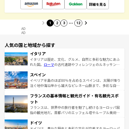
詳細を見る
…
1
2
3
12
AD
AD
人気の国と地域から探す
イタリア
イタリアは歴史、文化、グルメ、自然と多彩な魅力にあふ
れた国。
ローマ
の古代遺跡やフィレンツェのルネッサンス
美術、ヴェネツィアの運河など、歴史あるスポットはもち
スペイン
ろん、トスカーナの美しい田園風景やアマルフィ海岸の絶
景など、自然景観も見逃せない。観光の合間には、本場の
イベリア半島のほぼ80％を占めるスペインは、太陽が降り
ピザやパスタなど、絶品のイタリア料理を堪能することも
注ぐ地中海沿岸から雄大なピレネー山脈まで、多彩な自然
できる。朝目覚めてから夜眠るまで、すべての瞬間を楽し
と文化が詰まったヨーロッパ屈指の旅行先だ。多様な地域
フランスの基本情報と観光ガイド・有名観光スポ
ませてくれるイタリアで、忘れられない旅をしてみよう！
文化が根付くこの国では、情熱的なフラメンコ、熱気あふ
なお、新着のイタリア情報は
コンテンツ一覧
を参照してほ
れる闘牛、そして美味しいタパスが生活の一部となってい
ット
しい。
る。首都マドリードの洗練された雰囲気や、バルセロナの
フランスは、世界中の旅行者を魅了し続けるヨーロッパ屈
アートに溢れた街角から、地方では古代ローマ遺跡や中世
指の観光地だ。首都パリのエッフェル塔やルーブル美術館
の城塞都市、穏やかなビーチリゾートまで多彩な表情を見
といった象徴的なスポットから、田舎町の古風な美しさま
せる。地方によって風土や気候が異なるスペインはその個
ドイツ
で、幅広い魅力が詰まっている。華麗な宮殿、歴史的な大
性で訪れる人を魅了する。 なお、新着のスペイン情報は
コ
聖堂、美しいビーチ、そして豊かな自然が、訪れる者を心
ドイツは、豊かな歴史と多彩な文化が交差するヨーロッパ