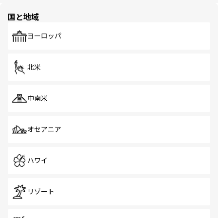
園や自然保護区など、自然が調和した近代的な景観と文化
の多様性あふれるカラフルな町は、どこを歩いても新しい
国と地域
発見がある。さらに、治安のよさや充実した公共交通機関
も、旅行者にとっては魅力的なポイント。グルメも豊富
で、ホーカーズは地元の風情を楽しめる外せないスポット
ヨーロッパ
だ。訪れる人を飽きさせないシンガポールで、多様な魅力
を体感しよう。 なお、新着のシンガポール情報は
コンテン
ツ一覧
を参照してほしい。
北米
中南米
オセアニア
ハワイ
リゾート