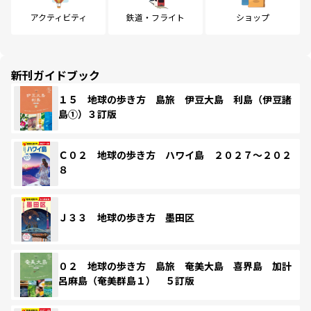
アクティビティ
鉄道・フライト
ショップ
新刊ガイドブック
１５ 地球の歩き方 島旅 伊豆大島 利島（伊豆諸
島①）３訂版
Ｃ０２ 地球の歩き方 ハワイ島 ２０２７～２０２
８
Ｊ３３ 地球の歩き方 墨田区
０２ 地球の歩き方 島旅 奄美大島 喜界島 加計
呂麻島（奄美群島１） ５訂版