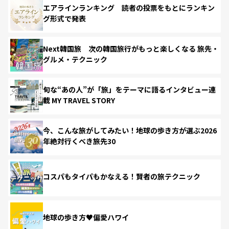
エアラインランキング 読者の投票をもとにランキン
グ形式で発表
Next韓国旅 次の韓国旅行がもっと楽しくなる 旅先・
グルメ・テクニック
旬な“あの人”が「旅」をテーマに語るインタビュー連
載 MY TRAVEL STORY
今、こんな旅がしてみたい！地球の歩き方が選ぶ2026
年絶対行くべき旅先30
コスパもタイパもかなえる！賢者の旅テクニック
地球の歩き方♥偏愛ハワイ