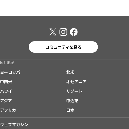
コミュニティを見る
国と地域
ヨーロッパ
北米
中南米
オセアニア
ハワイ
リゾート
アジア
中近東
アフリカ
日本
ウェブマガジン