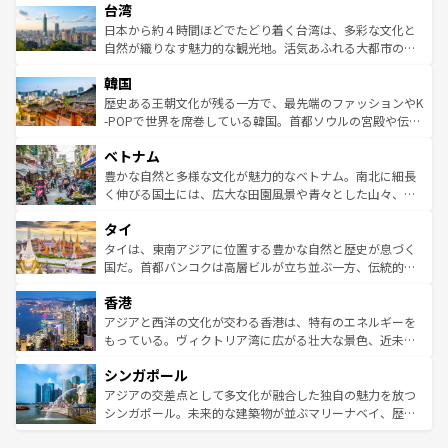
情報は
コンテンツ一覧
を参照してほしい。
人々、おいしいローカルフードやハワイアンミュージッ
台湾
リアリーフや大陸中央部にそびえるウルル（エアーズロッ
ク、伝統的なフラダンスなど、すべてがハワイの魅力を彩
ク）、タスマニアの美しい原生林やケアンズの熱帯雨林な
日本から約４時間ほどでたどり着く台湾は、多彩な文化と
っている。訪れるたびに新しい発見と感動が待っているハ
ど、見どころがたくさん。また、カフェやワイン、オージ
自然が織りなす魅力的な観光地。活気あふれる大都市の台
ワイを、存分に味わってほしい。 なお、新着のハワイ情報
ービーフなどの食文化も豊かで、美味しいものであふれて
北やノスタルジックな町並みが人気な九份（ジォウフェ
は
コンテンツ一覧
を参照してほしい。
韓国
いる。アクティビティも充実しており、サーフィンやダイ
ン）、静ひつな山岳地帯である台湾東部など、都市の喧騒
ビング、ハイキングなど、アウトドア好きにはたまらな
と山間の静けさが共存しており、訪れる人に新しい発見と
歴史ある王朝文化が残る一方で、最先端のファッションやK
い。オーストラリアの多彩な魅力を存分に味わいつくそ
驚きをもたらしてくれる。また、奥深い台湾の食文化も魅
-POPで世界を席巻している韓国。首都ソウルの宮殿や伝統
う。 なお、新着のオーストラリア情報は
コンテンツ一覧
を
力で、夜市などの屋台グルメから高級料理、ヘルシーで美
家屋が並ぶエリアでは韓国の歴史と文化に浸ることがで
参照してほしい。
ベトナム
容にもいいと評判のスイーツなど、バラエティ豊かな料理
き、地方に足を延ばせば四季折々の自然美を楽しむことが
が味わえる。 なお、新着の台湾情報は
コンテンツ一覧
を参
できる。そして、キムチや焼肉、絶品のストリートフード
豊かな自然と多様な文化が魅力的なベトナム。南北に細長
照してほしい。
まで、さまざまな韓国料理が待っている。夜には、韓国な
く伸びる国土には、広大な田園風景や青々とした山々、世
らではのナイトライフも堪能できる。あたたかいホスピタ
界遺産に登録された壮大な自然景観が点在し、都市部では
タイ
リティに包まれながら、韓国の多彩な魅力を心ゆくまで味
急速な発展と共に伝統が息づく。ハノイの古い町並みやホ
わってみてほしい。 なお、新着の韓国情報は
コンテンツ一
ーチミン市のフランス統治時代の建物も、独特の雰囲気を
タイは、東南アジアに位置する豊かな自然と歴史が息づく
覧
を参照してほしい。
醸し出している。また、バラエティの豊かさとおいしさで
国だ。首都バンコクは高層ビルが立ち並ぶ一方、伝統的な
世界中の食通を魅了してやまないベトナム料理も魅力のひ
寺院や市場がいたるところに点在し、古きよき文化と現代
香港
とつ。フォーやバインミー、ベトナムコーヒーなどは、ぜ
の活気が交差している。北部ではチェンマイなどの山岳地
ひ現地で味わいたい。どの地域を訪れてもあたたかい人々
帯で自然と触れ合い、南部ではプーケットやクラビの美し
アジアと西洋の文化が交わる香港は、特有のエネルギーを
が旅行者を迎えてくれるので、きっと忘れられない旅にな
いビーチでリゾート気分を楽しむことができる。タイ料理
もっている。ヴィクトリア湾に広がる壮大な景色、近未来
るはずだ。 なお、新着のベトナム情報は
コンテンツ一覧
を
は世界的に有名で、屋台から高級レストランまで味覚を刺
的なアートスポット、そして歴史と現代が融合した町並
参照してほしい。
シンガポール
激する。気候は一年中温暖で、どの季節にも異なる楽しみ
み、どこを訪れても感動するはず。観光スポットが密集し
が待っている。親しみやすいタイの人々、仏教を中心とし
ており、効率よく見どころを回れるのも魅力。息をのむよ
アジアの交差点として多文化が融合した独自の魅力を放つ
た文化、そして多様な観光資源が、訪れる旅人を魅了し続
うな絶景から文化的な体験まで、香港を存分に楽しみ尽く
シンガポール。未来的な建築物が並ぶマリーナベイ、歴史
ける。 なお、新着のタイ情報は
コンテンツ一覧
を参照して
そう。 なお、新着の香港情報は
コンテンツ一覧
を参照して
と伝統を感じられるエスニックタウン、多数の緑豊かな公
ほしい。
ほしい。