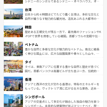
しみながら、その多様性と豊かな歴史を感じることができ
おすすめ。エメラルドグリーンに輝く海をはじめ、豊かな
シドニーのシンボルであるシドニー・オペラハウス、オー
るだろう。車でのロードトリップや列車の旅も、アメリカ
文化や歴史が息づいている。「アロハスピリット」と呼ば
ストラリア東海岸北部に広がる大サンゴ礁地帯グレートバ
ならではの贅沢な旅のスタイルだ。 なお、新着のアメリカ
台湾
れるおもてなしの心で訪れる人々を迎えてくれるハワイの
リアリーフや大陸中央部にそびえるウルル（エアーズロッ
情報は
コンテンツ一覧
を参照してほしい。
人々、おいしいローカルフードやハワイアンミュージッ
ク）、タスマニアの美しい原生林やケアンズの熱帯雨林な
日本から約４時間ほどでたどり着く台湾は、多彩な文化と
ク、伝統的なフラダンスなど、すべてがハワイの魅力を彩
ど、見どころがたくさん。また、カフェやワイン、オージ
自然が織りなす魅力的な観光地。活気あふれる大都市の台
っている。訪れるたびに新しい発見と感動が待っているハ
ービーフなどの食文化も豊かで、美味しいものであふれて
北やノスタルジックな町並みが人気な九份（ジォウフェ
ワイを、存分に味わってほしい。 なお、新着のハワイ情報
韓国
いる。アクティビティも充実しており、サーフィンやダイ
ン）、静ひつな山岳地帯である台湾東部など、都市の喧騒
は
コンテンツ一覧
を参照してほしい。
ビング、ハイキングなど、アウトドア好きにはたまらな
と山間の静けさが共存しており、訪れる人に新しい発見と
歴史ある王朝文化が残る一方で、最先端のファッションやK
い。オーストラリアの多彩な魅力を存分に味わいつくそ
驚きをもたらしてくれる。また、奥深い台湾の食文化も魅
-POPで世界を席巻している韓国。首都ソウルの宮殿や伝統
う。 なお、新着のオーストラリア情報は
コンテンツ一覧
を
力で、夜市などの屋台グルメから高級料理、ヘルシーで美
家屋が並ぶエリアでは韓国の歴史と文化に浸ることがで
参照してほしい。
ベトナム
容にもいいと評判のスイーツなど、バラエティ豊かな料理
き、地方に足を延ばせば四季折々の自然美を楽しむことが
が味わえる。 なお、新着の台湾情報は
コンテンツ一覧
を参
できる。そして、キムチや焼肉、絶品のストリートフード
豊かな自然と多様な文化が魅力的なベトナム。南北に細長
照してほしい。
まで、さまざまな韓国料理が待っている。夜には、韓国な
く伸びる国土には、広大な田園風景や青々とした山々、世
らではのナイトライフも堪能できる。あたたかいホスピタ
界遺産に登録された壮大な自然景観が点在し、都市部では
タイ
リティに包まれながら、韓国の多彩な魅力を心ゆくまで味
急速な発展と共に伝統が息づく。ハノイの古い町並みやホ
わってみてほしい。 なお、新着の韓国情報は
コンテンツ一
ーチミン市のフランス統治時代の建物も、独特の雰囲気を
タイは、東南アジアに位置する豊かな自然と歴史が息づく
覧
を参照してほしい。
醸し出している。また、バラエティの豊かさとおいしさで
国だ。首都バンコクは高層ビルが立ち並ぶ一方、伝統的な
世界中の食通を魅了してやまないベトナム料理も魅力のひ
寺院や市場がいたるところに点在し、古きよき文化と現代
香港
とつ。フォーやバインミー、ベトナムコーヒーなどは、ぜ
の活気が交差している。北部ではチェンマイなどの山岳地
ひ現地で味わいたい。どの地域を訪れてもあたたかい人々
帯で自然と触れ合い、南部ではプーケットやクラビの美し
アジアと西洋の文化が交わる香港は、特有のエネルギーを
が旅行者を迎えてくれるので、きっと忘れられない旅にな
いビーチでリゾート気分を楽しむことができる。タイ料理
もっている。ヴィクトリア湾に広がる壮大な景色、近未来
るはずだ。 なお、新着のベトナム情報は
コンテンツ一覧
を
は世界的に有名で、屋台から高級レストランまで味覚を刺
的なアートスポット、そして歴史と現代が融合した町並
参照してほしい。
シンガポール
激する。気候は一年中温暖で、どの季節にも異なる楽しみ
み、どこを訪れても感動するはず。観光スポットが密集し
が待っている。親しみやすいタイの人々、仏教を中心とし
ており、効率よく見どころを回れるのも魅力。息をのむよ
アジアの交差点として多文化が融合した独自の魅力を放つ
た文化、そして多様な観光資源が、訪れる旅人を魅了し続
うな絶景から文化的な体験まで、香港を存分に楽しみ尽く
シンガポール。未来的な建築物が並ぶマリーナベイ、歴史