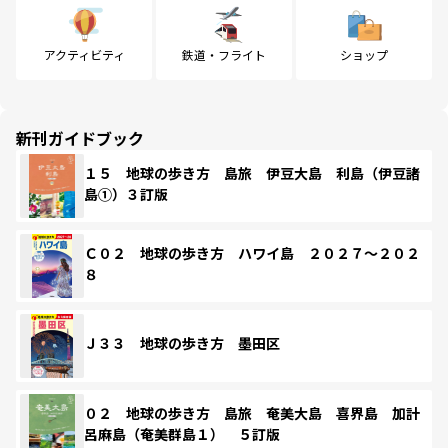
アクティビティ
鉄道・フライト
ショップ
新刊ガイドブック
１５ 地球の歩き方 島旅 伊豆大島 利島（伊豆諸
島①）３訂版
Ｃ０２ 地球の歩き方 ハワイ島 ２０２７～２０２
８
Ｊ３３ 地球の歩き方 墨田区
０２ 地球の歩き方 島旅 奄美大島 喜界島 加計
呂麻島（奄美群島１） ５訂版