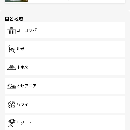
ける。 なお、新着のタイ情報は
コンテンツ一覧
を参照して
そう。 なお、新着の香港情報は
コンテンツ一覧
を参照して
と伝統を感じられるエスニックタウン、多数の緑豊かな公
ほしい。
ほしい。
園や自然保護区など、自然が調和した近代的な景観と文化
の多様性あふれるカラフルな町は、どこを歩いても新しい
国と地域
発見がある。さらに、治安のよさや充実した公共交通機関
も、旅行者にとっては魅力的なポイント。グルメも豊富
で、ホーカーズは地元の風情を楽しめる外せないスポット
ヨーロッパ
だ。訪れる人を飽きさせないシンガポールで、多様な魅力
を体感しよう。 なお、新着のシンガポール情報は
コンテン
ツ一覧
を参照してほしい。
北米
中南米
オセアニア
ハワイ
リゾート