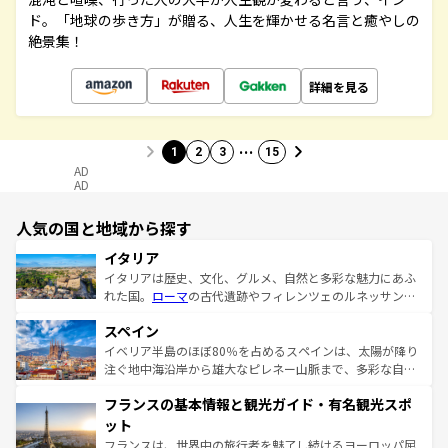
ド。「地球の歩き方」が贈る、人生を輝かせる名言と癒やしの
絶景集！
詳細を見る
…
1
2
3
15
AD
AD
人気の国と地域から探す
イタリア
イタリアは歴史、文化、グルメ、自然と多彩な魅力にあふ
れた国。
ローマ
の古代遺跡やフィレンツェのルネッサンス
美術、ヴェネツィアの運河など、歴史あるスポットはもち
スペイン
ろん、トスカーナの美しい田園風景やアマルフィ海岸の絶
景など、自然景観も見逃せない。観光の合間には、本場の
イベリア半島のほぼ80％を占めるスペインは、太陽が降り
ピザやパスタなど、絶品のイタリア料理を堪能することも
注ぐ地中海沿岸から雄大なピレネー山脈まで、多彩な自然
できる。朝目覚めてから夜眠るまで、すべての瞬間を楽し
と文化が詰まったヨーロッパ屈指の旅行先だ。多様な地域
フランスの基本情報と観光ガイド・有名観光スポ
ませてくれるイタリアで、忘れられない旅をしてみよう！
文化が根付くこの国では、情熱的なフラメンコ、熱気あふ
なお、新着のイタリア情報は
コンテンツ一覧
を参照してほ
れる闘牛、そして美味しいタパスが生活の一部となってい
ット
しい。
る。首都マドリードの洗練された雰囲気や、バルセロナの
フランスは、世界中の旅行者を魅了し続けるヨーロッパ屈