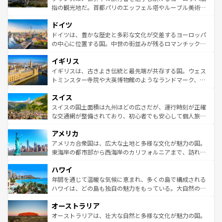
アートに溢れた街角から、地方では古代ローマ遺跡や中世
指の観光地だ。首都パリのエッフェル塔やルーブル美術館
の城塞都市、穏やかなビーチリゾートまで多彩な表情を見
といった象徴的なスポットから、田舎町の古風な美しさま
せる。地方によって風土や気候が異なるスペインはその個
ドイツ
で、幅広い魅力が詰まっている。華麗な宮殿、歴史的な大
性で訪れる人を魅了する。 なお、新着のスペイン情報は
コ
聖堂、美しいビーチ、そして豊かな自然が、訪れる者を心
ドイツは、豊かな歴史と多彩な文化が交差するヨーロッパ
ンテンツ一覧
を参照してほしい。
から魅了する。また、フランスは美食の国としても知ら
の中心に位置する国。中世の街並みが残るロマンチック街
れ、フランス料理はユネスコ無形文化遺産にも登録されて
道から、未来を先取りするようなモダンな都市まで多様な
イギリス
いる。シャンパンの発祥地であるランス、プロヴァンスの
顔を持つこの国は、どこを歩いても飽きることがない。ベ
香り高いラベンダー畑など、多彩な楽しみ方が可能だ。さ
ルリンの文化的活気、バイエルン州のアルプスの絶景、そ
イギリスは、古きよき伝統と最先端が共存する国。ウェス
らに、パリ以外の地域にも魅力が溢れており、どの街角に
してライン川沿いのワイン畑といった風景は必見。ビール
トミンスター寺院や大英博物館のようなランドマーク、歴
も豊かな歴史と文化が息づいている。パリ以外の個性あふ
とソーセージを味わいながら地元の人と過ごす楽しい時間
史ある大学都市、美しい丘陵地帯や牧歌的な風景など、エ
れる地方に足を運ぶとそれぞれで全く異なる文化を体験で
スイス
は、お酒好きな人にはぜひ体験してほしい。 なお、新着の
リアごとに異なる魅力がある。また、優雅なアフタヌーン
きるだろう。 なお、新着のフランス情報は
コンテンツ一覧
ドイツ情報は
コンテンツ一覧
を参照してほしい。
ティー、ビール好きにはたまらない英国パブ、サッカー観
スイスの国土面積は九州ほどの広さだが、運行時刻が正確
を参照してほしい。
戦など、本場だからこそできる体験も豊富。イギリスを旅
な交通網が整備されており、初心者でも安心して個人旅行
して楽しみつくそう。 なお、新着のイギリス情報は
コンテ
を楽しめる。日本同様に時刻表どおりの旅が可能だ。中世
アメリカ
ンツ一覧
を参照してほしい。
の建物がそのまま残る町や、スイスならではのユニークな
博物館もあり、アルプス観光だけでなく町歩きも満喫する
アメリカ合衆国は、広大な土地と多様な文化が魅力の国。
ことができる。国民の所得が高いため物価も高いが、旅行
東海岸の都市部から西海岸のカリフォルニアまで、訪れる
者向けの交通パス提供のサービスもあり、うまく活用すれ
場所ごとに異なる風景と体験が待っている。ニューヨーク
ハワイ
ば市内交通費無料で観光を楽しむこともできる。 なお、新
のような巨大都市は、観光、ショッピング、エンターテイ
着のスイス情報は
コンテンツ一覧
を参照してほしい。
ンメントが詰まった刺激的なスポットだ。一方、アメリカ
年間を通じて温暖な気候に恵まれ、多くの島で構成される
西部には大自然が広がり、グランドキャニオンやイエロー
ハワイは、どの島も独自の魅力をもっている。大自然の神
ストーン国立公園といった絶景が堪能できる。さらに、南
秘を感じたいなら、火山が生み出した壮大な景観を誇るハ
オーストラリア
部のニューオーリンズでは、音楽と美食が融合した独特の
ワイ島は見逃せない。また、定番の観光地といえばオアフ
文化が魅力。旅行者はアメリカの各地域で異なる魅力を楽
島だが、静かな自然を求めるならマウイ島やカウアイ島が
オーストラリアは、壮大な自然と多様な文化が魅力の国。