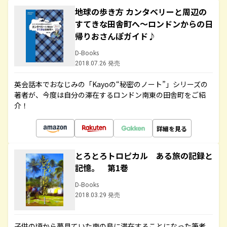
地球の歩き方 カンタベリーと周辺の
すてきな田舎町へ～ロンドンからの日
帰りおさんぽガイド♪
D-Books
2018.07.26 発売
英会話本でおなじみの「Kayoの“秘密のノート”」シリーズの
著者が、今度は自分の滞在するロンドン南東の田舎町をご紹
介！
詳細を見る
とろとろトロピカル ある旅の記録と
記憶。 第1巻
D-Books
2018.03.29 発売
子供の頃から夢見ていた南の島に滞在することになった筆者