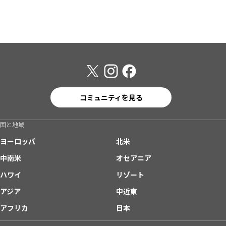
コミュニティを見る
国と地域
ヨーロッパ
北米
中南米
オセアニア
ハワイ
リゾート
アジア
中近東
アフリカ
日本