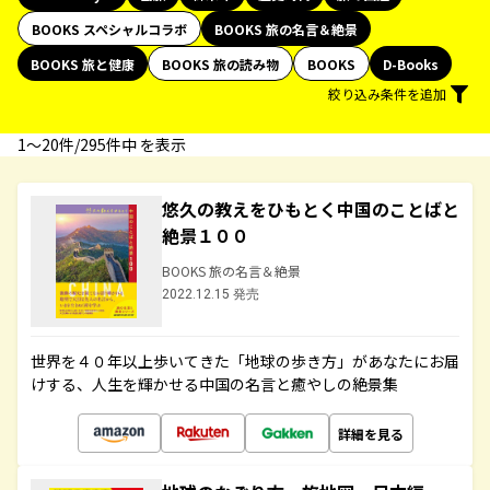
BOOKS スペシャルコラボ
BOOKS 旅の名言＆絶景
BOOKS 旅と健康
BOOKS 旅の読み物
BOOKS
D-Books
絞り込み条件を追加
1〜20件/295件中 を表示
悠久の教えをひもとく中国のことばと
絶景１００
BOOKS 旅の名言＆絶景
2022.12.15 発売
世界を４０年以上歩いてきた「地球の歩き方」があなたにお届
けする、人生を輝かせる中国の名言と癒やしの絶景集
詳細を見る