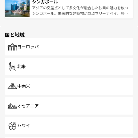
参照してほしい。
シンガポール
激する。気候は一年中温暖で、どの季節にも異なる楽しみ
み、どこを訪れても感動するはず。観光スポットが密集し
が待っている。親しみやすいタイの人々、仏教を中心とし
ており、効率よく見どころを回れるのも魅力。息をのむよ
アジアの交差点として多文化が融合した独自の魅力を放つ
た文化、そして多様な観光資源が、訪れる旅人を魅了し続
うな絶景から文化的な体験まで、香港を存分に楽しみ尽く
シンガポール。未来的な建築物が並ぶマリーナベイ、歴史
ける。 なお、新着のタイ情報は
コンテンツ一覧
を参照して
そう。 なお、新着の香港情報は
コンテンツ一覧
を参照して
と伝統を感じられるエスニックタウン、多数の緑豊かな公
ほしい。
ほしい。
園や自然保護区など、自然が調和した近代的な景観と文化
の多様性あふれるカラフルな町は、どこを歩いても新しい
国と地域
発見がある。さらに、治安のよさや充実した公共交通機関
も、旅行者にとっては魅力的なポイント。グルメも豊富
で、ホーカーズは地元の風情を楽しめる外せないスポット
ヨーロッパ
だ。訪れる人を飽きさせないシンガポールで、多様な魅力
を体感しよう。 なお、新着のシンガポール情報は
コンテン
ツ一覧
を参照してほしい。
北米
中南米
オセアニア
ハワイ