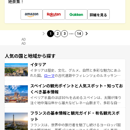
絶景集！
詳細を見る
…
1
2
3
14
AD
AD
人気の国と地域から探す
イタリア
イタリアは歴史、文化、グルメ、自然と多彩な魅力にあふ
れた国。
ローマ
の古代遺跡やフィレンツェのルネッサンス
美術、ヴェネツィアの運河など、歴史あるスポットはもち
スペインの観光ポイントと人気スポット・知ってお
ろん、トスカーナの美しい田園風景やアマルフィ海岸の絶
景など、自然景観も見逃せない。観光の合間には、本場の
くべき基本情報
ピザやパスタなど、絶品のイタリア料理を堪能することも
イベリア半島のほぼ80％を占めるスペインは、太陽が降り
できる。朝目覚めてから夜眠るまで、すべての瞬間を楽し
注ぐ地中海沿岸から雄大なピレネー山脈まで、多彩な自然
ませてくれるイタリアで、忘れられない旅をしてみよう！
と文化が詰まったヨーロッパ屈指の旅行先だ。多様な地域
なお、新着のイタリア情報は
コンテンツ一覧
を参照してほ
フランスの基本情報と観光ガイド・有名観光スポ
文化が根付くこの国では、情熱的なフラメンコ、熱気あふ
しい。
れる闘牛、そして美味しいタパスが生活の一部となってい
ット
る。首都マドリードの洗練された雰囲気や、バルセロナの
フランスは、世界中の旅行者を魅了し続けるヨーロッパ屈
アートに溢れた街角から、地方では古代ローマ遺跡や中世
指の観光地だ。首都パリのエッフェル塔やルーブル美術館