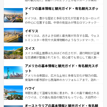
の城塞都市、穏やかなビーチリゾートまで多彩な表情を見
といった象徴的なスポットから、田舎町の古風な美しさま
せる。地方によって風土や気候が異なるスペインはその個
ドイツの基本情報と観光ガイド・有名観光スポッ
で、幅広い魅力が詰まっている。華麗な宮殿、歴史的な大
性で訪れる人を魅了する。 なお、新着のスペイン情報は
コ
聖堂、美しいビーチ、そして豊かな自然が、訪れる者を心
ト
ンテンツ一覧
を参照してほしい。
から魅了する。また、フランスは美食の国としても知ら
ドイツは、豊かな歴史と多彩な文化が交差するヨーロッパ
れ、フランス料理はユネスコ無形文化遺産にも登録されて
の中心に位置する国。中世の街並みが残るロマンチック街
いる。シャンパンの発祥地であるランス、プロヴァンスの
道から、未来を先取りするようなモダンな都市まで多様な
香り高いラベンダー畑など、多彩な楽しみ方が可能だ。さ
イギリス
顔を持つこの国は、どこを歩いても飽きることがない。ベ
らに、パリ以外の地域にも魅力が溢れており、どの街角に
ルリンの文化的活気、バイエルン州のアルプスの絶景、そ
イギリスは、古きよき伝統と最先端が共存する国。ウェス
も豊かな歴史と文化が息づいている。パリ以外の個性あふ
してライン川沿いのワイン畑といった風景は必見。ビール
トミンスター寺院や大英博物館のようなランドマーク、歴
れる地方に足を運ぶとそれぞれで全く異なる文化を体験で
とソーセージを味わいながら地元の人と過ごす楽しい時間
史ある大学都市、美しい丘陵地帯や牧歌的な風景など、エ
きるだろう。 なお、新着のフランス情報は
コンテンツ一覧
スイス
は、お酒好きな人にはぜひ体験してほしい。 なお、新着の
リアごとに異なる魅力がある。また、優雅なアフタヌーン
を参照してほしい。
ドイツ情報は
コンテンツ一覧
を参照してほしい。
ティー、ビール好きにはたまらない英国パブ、サッカー観
スイスの国土面積は九州ほどの広さだが、運行時刻が正確
戦など、本場だからこそできる体験も豊富。イギリスを旅
な交通網が整備されており、初心者でも安心して個人旅行
して楽しみつくそう。 なお、新着のイギリス情報は
コンテ
を楽しめる。日本同様に時刻表どおりの旅が可能だ。中世
アメリカの基本情報と観光ガイド・有名観光スポ
ンツ一覧
を参照してほしい。
の建物がそのまま残る町や、スイスならではのユニークな
博物館もあり、アルプス観光だけでなく町歩きも満喫する
ット
ことができる。国民の所得が高いため物価も高いが、旅行
アメリカ合衆国は、広大な土地と多様な文化が魅力の国。
者向けの交通パス提供のサービスもあり、うまく活用すれ
東海岸の都市部から西海岸のカリフォルニアまで、訪れる
ば市内交通費無料で観光を楽しむこともできる。 なお、新
場所ごとに異なる風景と体験が待っている。ニューヨーク
着のスイス情報は
コンテンツ一覧
を参照してほしい。
ハワイ
のような巨大都市は、観光、ショッピング、エンターテイ
ンメントが詰まった刺激的なスポットだ。一方、アメリカ
年間を通じて温暖な気候に恵まれ、多くの島で構成される
西部には大自然が広がり、グランドキャニオンやイエロー
ハワイは、どの島も独自の魅力をもっている。大自然の神
ストーン国立公園といった絶景が堪能できる。さらに、南
秘を感じたいなら、火山が生み出した壮大な景観を誇るハ
オーストラリアの基本情報と観光ガイド・有名観
部のニューオーリンズでは、音楽と美食が融合した独特の
ワイ島は見逃せない。また、定番の観光地といえばオアフ