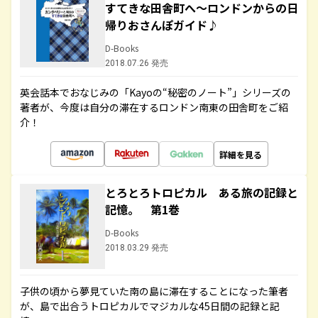
すてきな田舎町へ～ロンドンからの日
帰りおさんぽガイド♪
D-Books
2018.07.26 発売
英会話本でおなじみの「Kayoの“秘密のノート”」シリーズの
著者が、今度は自分の滞在するロンドン南東の田舎町をご紹
介！
詳細を見る
とろとろトロピカル ある旅の記録と
記憶。 第1巻
D-Books
2018.03.29 発売
子供の頃から夢見ていた南の島に滞在することになった筆者
が、島で出合うトロピカルでマジカルな45日間の記録と記