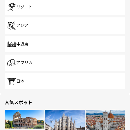
リゾート
アジア
中近東
アフリカ
日本
人気スポット