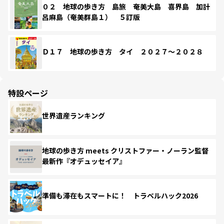
０２ 地球の歩き方 島旅 奄美大島 喜界島 加計
呂麻島（奄美群島１） ５訂版
Ｄ１７ 地球の歩き方 タイ ２０２７～２０２８
特設ページ
世界遺産ランキング
地球の歩き方 meets クリストファー・ノーラン監督
最新作『オデュッセイア』
準備も滞在もスマートに！ トラベルハック2026