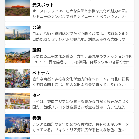
文化が魅力。旅行者はアメリカの各地域で異なる魅力を楽
島だが、静かな自然を求めるならマウイ島やカウアイ島が
光スポット
しみながら、その多様性と豊かな歴史を感じることができ
おすすめ。エメラルドグリーンに輝く海をはじめ、豊かな
オーストラリアは、壮大な自然と多様な文化が魅力の国。
るだろう。車でのロードトリップや列車の旅も、アメリカ
文化や歴史が息づいている。「アロハスピリット」と呼ば
シドニーのシンボルであるシドニー・オペラハウス、オー
ならではの贅沢な旅のスタイルだ。 なお、新着のアメリカ
れるおもてなしの心で訪れる人々を迎えてくれるハワイの
ストラリア東海岸北部に広がる大サンゴ礁地帯グレートバ
情報は
コンテンツ一覧
を参照してほしい。
人々、おいしいローカルフードやハワイアンミュージッ
台湾
リアリーフや大陸中央部にそびえるウルル（エアーズロッ
ク、伝統的なフラダンスなど、すべてがハワイの魅力を彩
ク）、タスマニアの美しい原生林やケアンズの熱帯雨林な
日本から約４時間ほどでたどり着く台湾は、多彩な文化と
っている。訪れるたびに新しい発見と感動が待っているハ
ど、見どころがたくさん。また、カフェやワイン、オージ
自然が織りなす魅力的な観光地。活気あふれる大都市の台
ワイを、存分に味わってほしい。 なお、新着のハワイ情報
ービーフなどの食文化も豊かで、美味しいものであふれて
北やノスタルジックな町並みが人気な九份（ジォウフェ
は
コンテンツ一覧
を参照してほしい。
韓国
いる。アクティビティも充実しており、サーフィンやダイ
ン）、静ひつな山岳地帯である台湾東部など、都市の喧騒
ビング、ハイキングなど、アウトドア好きにはたまらな
と山間の静けさが共存しており、訪れる人に新しい発見と
歴史ある王朝文化が残る一方で、最先端のファッションやK
い。オーストラリアの多彩な魅力を存分に味わいつくそ
驚きをもたらしてくれる。また、奥深い台湾の食文化も魅
-POPで世界を席巻している韓国。首都ソウルの宮殿や伝統
う。 なお、新着のオーストラリア情報は
コンテンツ一覧
を
力で、夜市などの屋台グルメから高級料理、ヘルシーで美
家屋が並ぶエリアでは韓国の歴史と文化に浸ることがで
参照してほしい。
ベトナム
容にもいいと評判のスイーツなど、バラエティ豊かな料理
き、地方に足を延ばせば四季折々の自然美を楽しむことが
が味わえる。 なお、新着の台湾情報は
コンテンツ一覧
を参
できる。そして、キムチや焼肉、絶品のストリートフード
豊かな自然と多様な文化が魅力的なベトナム。南北に細長
照してほしい。
まで、さまざまな韓国料理が待っている。夜には、韓国な
く伸びる国土には、広大な田園風景や青々とした山々、世
らではのナイトライフも堪能できる。あたたかいホスピタ
界遺産に登録された壮大な自然景観が点在し、都市部では
タイ
リティに包まれながら、韓国の多彩な魅力を心ゆくまで味
急速な発展と共に伝統が息づく。ハノイの古い町並みやホ
わってみてほしい。 なお、新着の韓国情報は
コンテンツ一
ーチミン市のフランス統治時代の建物も、独特の雰囲気を
タイは、東南アジアに位置する豊かな自然と歴史が息づく
覧
を参照してほしい。
醸し出している。また、バラエティの豊かさとおいしさで
国だ。首都バンコクは高層ビルが立ち並ぶ一方、伝統的な
世界中の食通を魅了してやまないベトナム料理も魅力のひ
寺院や市場がいたるところに点在し、古きよき文化と現代
香港
とつ。フォーやバインミー、ベトナムコーヒーなどは、ぜ
の活気が交差している。北部ではチェンマイなどの山岳地
ひ現地で味わいたい。どの地域を訪れてもあたたかい人々
帯で自然と触れ合い、南部ではプーケットやクラビの美し
アジアと西洋の文化が交わる香港は、特有のエネルギーを
が旅行者を迎えてくれるので、きっと忘れられない旅にな
いビーチでリゾート気分を楽しむことができる。タイ料理
もっている。ヴィクトリア湾に広がる壮大な景色、近未来
るはずだ。 なお、新着のベトナム情報は
コンテンツ一覧
を
は世界的に有名で、屋台から高級レストランまで味覚を刺
的なアートスポット、そして歴史と現代が融合した町並