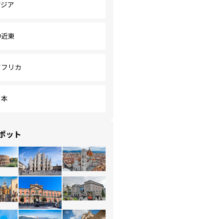
アジア
中近東
アフリカ
日本
ポット