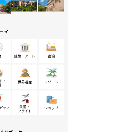
ーマ
食
建築・アート
宿泊
ト・
世界遺産
リゾート
戦
鉄道・
ビティ
ショップ
フライト