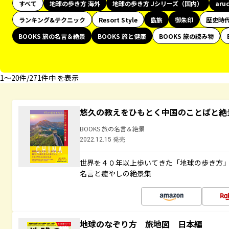
すべて
地球の歩き方 海外
地球の歩き方 Jシリーズ（国内）
aru
ランキング&テクニック
Resort Style
島旅
御朱印
歴史時
BOOKS 旅の名言＆絶景
BOOKS 旅と健康
BOOKS 旅の読み物
1〜20件/271件中 を表示
悠久の教えをひもとく中国のことばと絶
BOOKS 旅の名言＆絶景
2022.12.15 発売
世界を４０年以上歩いてきた「地球の歩き方
名言と癒やしの絶景集
地球のなぞり方 旅地図 日本編