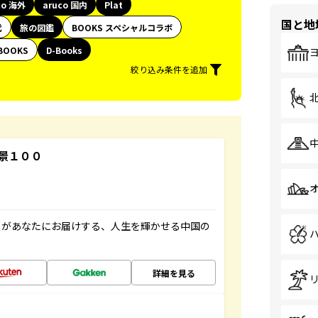
co 海外
aruco 国内
Plat
国と地
代
旅の図鑑
BOOKS スペシャルコラボ
BOOKS
D-Books
絞り込み条件を追加
景１００
」があなたにお届けする、人生を輝かせる中国の
詳細を見る