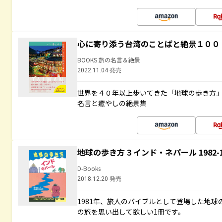
心に寄り添う台湾のことばと絶景１００
BOOKS 旅の名言＆絶景
2022.11.04 発売
世界を４０年以上歩いてきた「地球の歩き方
名言と癒やしの絶景集
地球の歩き方 3 インド・ネパール 1982
D-Books
2018.12.20 発売
1981年、旅人のバイブルとして登場した地
の旅を思い出して欲しい1冊です。