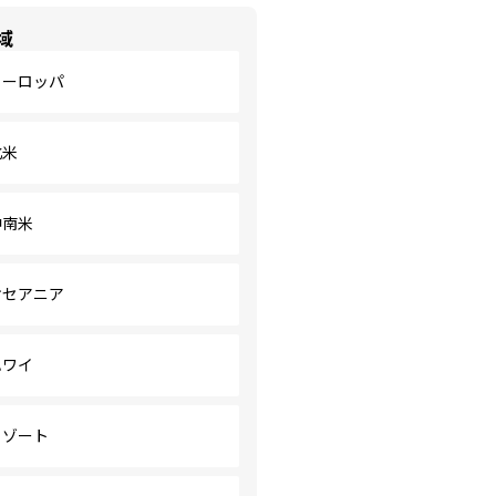
域
ヨーロッパ
北米
中南米
オセアニア
ハワイ
リゾート