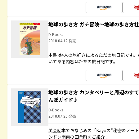
地球の歩き方 ガチ冒険～地球の歩き方
D-Books
2018.04.12 発売
本書は4人の旅好きによるただの旅日記です。
いてある内容はただの旅日記です。
地球の歩き方 カンタベリーと周辺のす
んぽガイド♪
D-Books
2018.07.26 発売
英会話本でおなじみの「Kayoの“秘密のノー
ンドン南東の田舎町をご紹介！