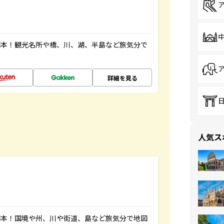
図本！観光名所や橋、川、湖、半島など旅気分で
詳細を見る
人気ス
図本！国境や州、川や街道、島など旅気分で地図