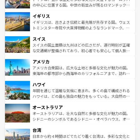
ンテンツ一覧
を参照してほしい。
から魅了する。また、フランスは美食の国としても知ら
の中心に位置する国。中世の街並みが残るロマンチック街
れ、フランス料理はユネスコ無形文化遺産にも登録されて
道から、未来を先取りするようなモダンな都市まで多様な
イギリス
いる。シャンパンの発祥地であるランス、プロヴァンスの
顔を持つこの国は、どこを歩いても飽きることがない。ベ
香り高いラベンダー畑など、多彩な楽しみ方が可能だ。さ
ルリンの文化的活気、バイエルン州のアルプスの絶景、そ
イギリスは、古きよき伝統と最先端が共存する国。ウェス
らに、パリ以外の地域にも魅力が溢れており、どの街角に
してライン川沿いのワイン畑といった風景は必見。ビール
トミンスター寺院や大英博物館のようなランドマーク、歴
も豊かな歴史と文化が息づいている。パリ以外の個性あふ
とソーセージを味わいながら地元の人と過ごす楽しい時間
史ある大学都市、美しい丘陵地帯や牧歌的な風景など、エ
れる地方に足を運ぶとそれぞれで全く異なる文化を体験で
スイス
は、お酒好きな人にはぜひ体験してほしい。 なお、新着の
リアごとに異なる魅力がある。また、優雅なアフタヌーン
きるだろう。 なお、新着のフランス情報は
コンテンツ一覧
ドイツ情報は
コンテンツ一覧
を参照してほしい。
ティー、ビール好きにはたまらない英国パブ、サッカー観
スイスの国土面積は九州ほどの広さだが、運行時刻が正確
を参照してほしい。
戦など、本場だからこそできる体験も豊富。イギリスを旅
な交通網が整備されており、初心者でも安心して個人旅行
して楽しみつくそう。 なお、新着のイギリス情報は
コンテ
を楽しめる。日本同様に時刻表どおりの旅が可能だ。中世
アメリカ
ンツ一覧
を参照してほしい。
の建物がそのまま残る町や、スイスならではのユニークな
博物館もあり、アルプス観光だけでなく町歩きも満喫する
アメリカ合衆国は、広大な土地と多様な文化が魅力の国。
ことができる。国民の所得が高いため物価も高いが、旅行
東海岸の都市部から西海岸のカリフォルニアまで、訪れる
者向けの交通パス提供のサービスもあり、うまく活用すれ
場所ごとに異なる風景と体験が待っている。ニューヨーク
ハワイ
ば市内交通費無料で観光を楽しむこともできる。 なお、新
のような巨大都市は、観光、ショッピング、エンターテイ
着のスイス情報は
コンテンツ一覧
を参照してほしい。
ンメントが詰まった刺激的なスポットだ。一方、アメリカ
年間を通じて温暖な気候に恵まれ、多くの島で構成される
西部には大自然が広がり、グランドキャニオンやイエロー
ハワイは、どの島も独自の魅力をもっている。大自然の神
ストーン国立公園といった絶景が堪能できる。さらに、南
秘を感じたいなら、火山が生み出した壮大な景観を誇るハ
オーストラリア
部のニューオーリンズでは、音楽と美食が融合した独特の
ワイ島は見逃せない。また、定番の観光地といえばオアフ
文化が魅力。旅行者はアメリカの各地域で異なる魅力を楽
島だが、静かな自然を求めるならマウイ島やカウアイ島が
オーストラリアは、壮大な自然と多様な文化が魅力の国。
しみながら、その多様性と豊かな歴史を感じることができ
おすすめ。エメラルドグリーンに輝く海をはじめ、豊かな
シドニーのシンボルであるシドニー・オペラハウス、オー
るだろう。車でのロードトリップや列車の旅も、アメリカ
文化や歴史が息づいている。「アロハスピリット」と呼ば
ストラリア東海岸北部に広がる大サンゴ礁地帯グレートバ
ならではの贅沢な旅のスタイルだ。 なお、新着のアメリカ
台湾
れるおもてなしの心で訪れる人々を迎えてくれるハワイの
リアリーフや大陸中央部にそびえるウルル（エアーズロッ
情報は
コンテンツ一覧
を参照してほしい。
人々、おいしいローカルフードやハワイアンミュージッ
ク）、タスマニアの美しい原生林やケアンズの熱帯雨林な
日本から約４時間ほどでたどり着く台湾は、多彩な文化と