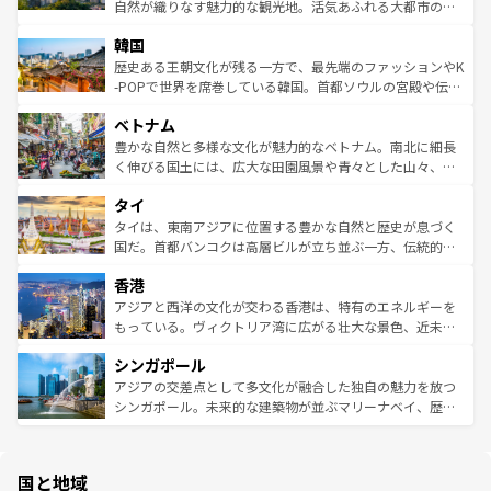
ク、伝統的なフラダンスなど、すべてがハワイの魅力を彩
ど、見どころがたくさん。また、カフェやワイン、オージ
自然が織りなす魅力的な観光地。活気あふれる大都市の台
っている。訪れるたびに新しい発見と感動が待っているハ
ービーフなどの食文化も豊かで、美味しいものであふれて
北やノスタルジックな町並みが人気な九份（ジォウフェ
ワイを、存分に味わってほしい。 なお、新着のハワイ情報
韓国
いる。アクティビティも充実しており、サーフィンやダイ
ン）、静ひつな山岳地帯である台湾東部など、都市の喧騒
は
コンテンツ一覧
を参照してほしい。
ビング、ハイキングなど、アウトドア好きにはたまらな
と山間の静けさが共存しており、訪れる人に新しい発見と
歴史ある王朝文化が残る一方で、最先端のファッションやK
い。オーストラリアの多彩な魅力を存分に味わいつくそ
驚きをもたらしてくれる。また、奥深い台湾の食文化も魅
-POPで世界を席巻している韓国。首都ソウルの宮殿や伝統
う。 なお、新着のオーストラリア情報は
コンテンツ一覧
を
力で、夜市などの屋台グルメから高級料理、ヘルシーで美
家屋が並ぶエリアでは韓国の歴史と文化に浸ることがで
参照してほしい。
ベトナム
容にもいいと評判のスイーツなど、バラエティ豊かな料理
き、地方に足を延ばせば四季折々の自然美を楽しむことが
が味わえる。 なお、新着の台湾情報は
コンテンツ一覧
を参
できる。そして、キムチや焼肉、絶品のストリートフード
豊かな自然と多様な文化が魅力的なベトナム。南北に細長
照してほしい。
まで、さまざまな韓国料理が待っている。夜には、韓国な
く伸びる国土には、広大な田園風景や青々とした山々、世
らではのナイトライフも堪能できる。あたたかいホスピタ
界遺産に登録された壮大な自然景観が点在し、都市部では
タイ
リティに包まれながら、韓国の多彩な魅力を心ゆくまで味
急速な発展と共に伝統が息づく。ハノイの古い町並みやホ
わってみてほしい。 なお、新着の韓国情報は
コンテンツ一
ーチミン市のフランス統治時代の建物も、独特の雰囲気を
タイは、東南アジアに位置する豊かな自然と歴史が息づく
覧
を参照してほしい。
醸し出している。また、バラエティの豊かさとおいしさで
国だ。首都バンコクは高層ビルが立ち並ぶ一方、伝統的な
世界中の食通を魅了してやまないベトナム料理も魅力のひ
寺院や市場がいたるところに点在し、古きよき文化と現代
香港
とつ。フォーやバインミー、ベトナムコーヒーなどは、ぜ
の活気が交差している。北部ではチェンマイなどの山岳地
ひ現地で味わいたい。どの地域を訪れてもあたたかい人々
帯で自然と触れ合い、南部ではプーケットやクラビの美し
アジアと西洋の文化が交わる香港は、特有のエネルギーを
が旅行者を迎えてくれるので、きっと忘れられない旅にな
いビーチでリゾート気分を楽しむことができる。タイ料理
もっている。ヴィクトリア湾に広がる壮大な景色、近未来
るはずだ。 なお、新着のベトナム情報は
コンテンツ一覧
を
は世界的に有名で、屋台から高級レストランまで味覚を刺
的なアートスポット、そして歴史と現代が融合した町並
参照してほしい。
シンガポール
激する。気候は一年中温暖で、どの季節にも異なる楽しみ
み、どこを訪れても感動するはず。観光スポットが密集し
が待っている。親しみやすいタイの人々、仏教を中心とし
ており、効率よく見どころを回れるのも魅力。息をのむよ
アジアの交差点として多文化が融合した独自の魅力を放つ
た文化、そして多様な観光資源が、訪れる旅人を魅了し続
うな絶景から文化的な体験まで、香港を存分に楽しみ尽く
シンガポール。未来的な建築物が並ぶマリーナベイ、歴史
ける。 なお、新着のタイ情報は
コンテンツ一覧
を参照して
そう。 なお、新着の香港情報は
コンテンツ一覧
を参照して
と伝統を感じられるエスニックタウン、多数の緑豊かな公
ほしい。
ほしい。
園や自然保護区など、自然が調和した近代的な景観と文化
の多様性あふれるカラフルな町は、どこを歩いても新しい
国と地域
発見がある。さらに、治安のよさや充実した公共交通機関