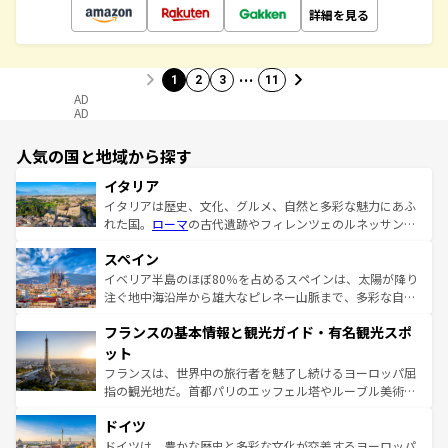
詳細を見る
…
1
2
3
11
AD
AD
人気の国と地域から探す
イタリア
イタリアは歴史、文化、グルメ、自然と多彩な魅力にあふ
れた国。
ローマ
の古代遺跡やフィレンツェのルネッサンス
美術、ヴェネツィアの運河など、歴史あるスポットはもち
スペイン
ろん、トスカーナの美しい田園風景やアマルフィ海岸の絶
景など、自然景観も見逃せない。観光の合間には、本場の
イベリア半島のほぼ80％を占めるスペインは、太陽が降り
ピザやパスタなど、絶品のイタリア料理を堪能することも
注ぐ地中海沿岸から雄大なピレネー山脈まで、多彩な自然
できる。朝目覚めてから夜眠るまで、すべての瞬間を楽し
と文化が詰まったヨーロッパ屈指の旅行先だ。多様な地域
フランスの基本情報と観光ガイド・有名観光スポ
ませてくれるイタリアで、忘れられない旅をしてみよう！
文化が根付くこの国では、情熱的なフラメンコ、熱気あふ
なお、新着のイタリア情報は
コンテンツ一覧
を参照してほ
れる闘牛、そして美味しいタパスが生活の一部となってい
ット
しい。
る。首都マドリードの洗練された雰囲気や、バルセロナの
フランスは、世界中の旅行者を魅了し続けるヨーロッパ屈
アートに溢れた街角から、地方では古代ローマ遺跡や中世
指の観光地だ。首都パリのエッフェル塔やルーブル美術館
の城塞都市、穏やかなビーチリゾートまで多彩な表情を見
といった象徴的なスポットから、田舎町の古風な美しさま
せる。地方によって風土や気候が異なるスペインはその個
ドイツ
で、幅広い魅力が詰まっている。華麗な宮殿、歴史的な大
性で訪れる人を魅了する。 なお、新着のスペイン情報は
コ
聖堂、美しいビーチ、そして豊かな自然が、訪れる者を心
ドイツは、豊かな歴史と多彩な文化が交差するヨーロッパ