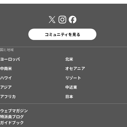
コミュニティを見る
国と地域
ヨーロッパ
北米
中南米
オセアニア
ハワイ
リゾート
アジア
中近東
アフリカ
日本
ウェブマガジン
特派員ブログ
ガイドブック