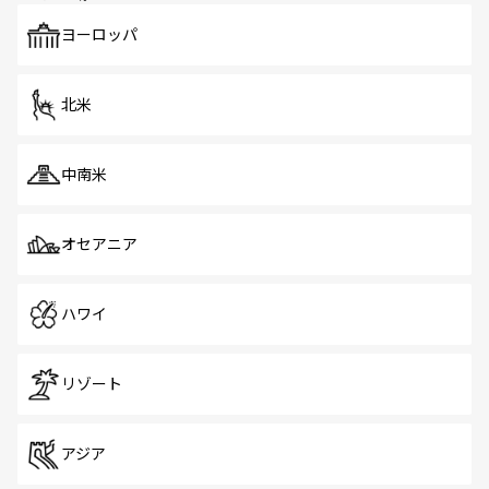
も、旅行者にとっては魅力的なポイント。グルメも豊富
で、ホーカーズは地元の風情を楽しめる外せないスポット
ヨーロッパ
だ。訪れる人を飽きさせないシンガポールで、多様な魅力
を体感しよう。 なお、新着のシンガポール情報は
コンテン
ツ一覧
を参照してほしい。
北米
中南米
オセアニア
ハワイ
リゾート
アジア