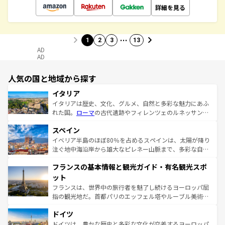
詳細を見る
…
1
2
3
13
AD
AD
人気の国と地域から探す
イタリア
イタリアは歴史、文化、グルメ、自然と多彩な魅力にあふ
れた国。
ローマ
の古代遺跡やフィレンツェのルネッサンス
美術、ヴェネツィアの運河など、歴史あるスポットはもち
スペイン
ろん、トスカーナの美しい田園風景やアマルフィ海岸の絶
景など、自然景観も見逃せない。観光の合間には、本場の
イベリア半島のほぼ80％を占めるスペインは、太陽が降り
ピザやパスタなど、絶品のイタリア料理を堪能することも
注ぐ地中海沿岸から雄大なピレネー山脈まで、多彩な自然
できる。朝目覚めてから夜眠るまで、すべての瞬間を楽し
と文化が詰まったヨーロッパ屈指の旅行先だ。多様な地域
フランスの基本情報と観光ガイド・有名観光スポ
ませてくれるイタリアで、忘れられない旅をしてみよう！
文化が根付くこの国では、情熱的なフラメンコ、熱気あふ
なお、新着のイタリア情報は
コンテンツ一覧
を参照してほ
れる闘牛、そして美味しいタパスが生活の一部となってい
ット
しい。
る。首都マドリードの洗練された雰囲気や、バルセロナの
フランスは、世界中の旅行者を魅了し続けるヨーロッパ屈
アートに溢れた街角から、地方では古代ローマ遺跡や中世
指の観光地だ。首都パリのエッフェル塔やルーブル美術館
の城塞都市、穏やかなビーチリゾートまで多彩な表情を見
といった象徴的なスポットから、田舎町の古風な美しさま
せる。地方によって風土や気候が異なるスペインはその個
ドイツ
で、幅広い魅力が詰まっている。華麗な宮殿、歴史的な大
性で訪れる人を魅了する。 なお、新着のスペイン情報は
コ
聖堂、美しいビーチ、そして豊かな自然が、訪れる者を心
ドイツは、豊かな歴史と多彩な文化が交差するヨーロッパ