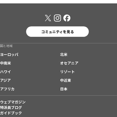
コミュニティを見る
国と地域
ヨーロッパ
北米
中南米
オセアニア
ハワイ
リゾート
アジア
中近東
アフリカ
日本
ウェブマガジン
特派員ブログ
ガイドブック