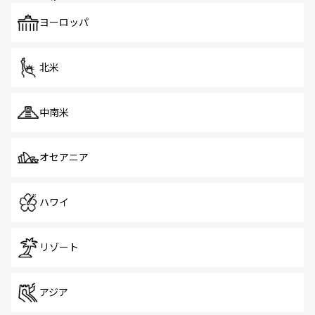
も、旅行者にとっては魅力的なポイント。グルメも豊富
で、ホーカーズは地元の風情を楽しめる外せないスポット
ヨーロッパ
だ。訪れる人を飽きさせないシンガポールで、多様な魅力
を体感しよう。 なお、新着のシンガポール情報は
コンテン
ツ一覧
を参照してほしい。
北米
中南米
オセアニア
ハワイ
リゾート
アジア