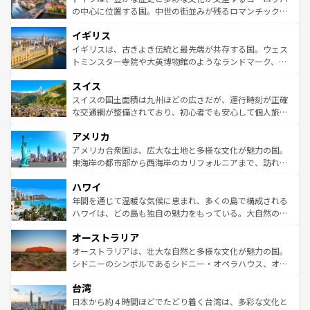
ンテンツ一覧
を参照してほしい。
から魅了する。また、フランスは美食の国としても知ら
の中心に位置する国。中世の街並みが残るロマンチック街
れ、フランス料理はユネスコ無形文化遺産にも登録されて
道から、未来を先取りするようなモダンな都市まで多様な
イギリス
いる。シャンパンの発祥地であるランス、プロヴァンスの
顔を持つこの国は、どこを歩いても飽きることがない。ベ
香り高いラベンダー畑など、多彩な楽しみ方が可能だ。さ
ルリンの文化的活気、バイエルン州のアルプスの絶景、そ
イギリスは、古きよき伝統と最先端が共存する国。ウェス
らに、パリ以外の地域にも魅力が溢れており、どの街角に
してライン川沿いのワイン畑といった風景は必見。ビール
トミンスター寺院や大英博物館のようなランドマーク、歴
も豊かな歴史と文化が息づいている。パリ以外の個性あふ
とソーセージを味わいながら地元の人と過ごす楽しい時間
史ある大学都市、美しい丘陵地帯や牧歌的な風景など、エ
れる地方に足を運ぶとそれぞれで全く異なる文化を体験で
スイス
は、お酒好きな人にはぜひ体験してほしい。 なお、新着の
リアごとに異なる魅力がある。また、優雅なアフタヌーン
きるだろう。 なお、新着のフランス情報は
コンテンツ一覧
ドイツ情報は
コンテンツ一覧
を参照してほしい。
ティー、ビール好きにはたまらない英国パブ、サッカー観
スイスの国土面積は九州ほどの広さだが、運行時刻が正確
を参照してほしい。
戦など、本場だからこそできる体験も豊富。イギリスを旅
な交通網が整備されており、初心者でも安心して個人旅行
して楽しみつくそう。 なお、新着のイギリス情報は
コンテ
を楽しめる。日本同様に時刻表どおりの旅が可能だ。中世
アメリカ
ンツ一覧
を参照してほしい。
の建物がそのまま残る町や、スイスならではのユニークな
博物館もあり、アルプス観光だけでなく町歩きも満喫する
アメリカ合衆国は、広大な土地と多様な文化が魅力の国。
ことができる。国民の所得が高いため物価も高いが、旅行
東海岸の都市部から西海岸のカリフォルニアまで、訪れる
者向けの交通パス提供のサービスもあり、うまく活用すれ
場所ごとに異なる風景と体験が待っている。ニューヨーク
ハワイ
ば市内交通費無料で観光を楽しむこともできる。 なお、新
のような巨大都市は、観光、ショッピング、エンターテイ
着のスイス情報は
コンテンツ一覧
を参照してほしい。
ンメントが詰まった刺激的なスポットだ。一方、アメリカ
年間を通じて温暖な気候に恵まれ、多くの島で構成される
西部には大自然が広がり、グランドキャニオンやイエロー
ハワイは、どの島も独自の魅力をもっている。大自然の神
ストーン国立公園といった絶景が堪能できる。さらに、南
秘を感じたいなら、火山が生み出した壮大な景観を誇るハ
オーストラリア
部のニューオーリンズでは、音楽と美食が融合した独特の
ワイ島は見逃せない。また、定番の観光地といえばオアフ
文化が魅力。旅行者はアメリカの各地域で異なる魅力を楽
島だが、静かな自然を求めるならマウイ島やカウアイ島が
オーストラリアは、壮大な自然と多様な文化が魅力の国。
しみながら、その多様性と豊かな歴史を感じることができ
おすすめ。エメラルドグリーンに輝く海をはじめ、豊かな
シドニーのシンボルであるシドニー・オペラハウス、オー
るだろう。車でのロードトリップや列車の旅も、アメリカ
文化や歴史が息づいている。「アロハスピリット」と呼ば
ストラリア東海岸北部に広がる大サンゴ礁地帯グレートバ
ならではの贅沢な旅のスタイルだ。 なお、新着のアメリカ
台湾
れるおもてなしの心で訪れる人々を迎えてくれるハワイの
リアリーフや大陸中央部にそびえるウルル（エアーズロッ
情報は
コンテンツ一覧
を参照してほしい。
人々、おいしいローカルフードやハワイアンミュージッ
ク）、タスマニアの美しい原生林やケアンズの熱帯雨林な
日本から約４時間ほどでたどり着く台湾は、多彩な文化と