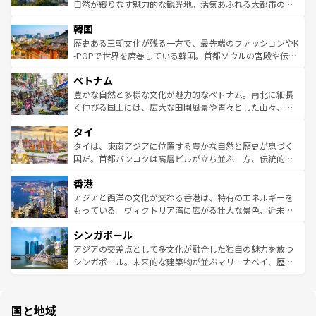
ク、伝統的なフラダンスなど、すべてがハワイの魅力を彩
ど、見どころがたくさん。また、カフェやワイン、オージ
自然が織りなす魅力的な観光地。活気あふれる大都市の台
っている。訪れるたびに新しい発見と感動が待っているハ
ービーフなどの食文化も豊かで、美味しいものであふれて
北やノスタルジックな町並みが人気な九份（ジォウフェ
ワイを、存分に味わってほしい。 なお、新着のハワイ情報
韓国
いる。アクティビティも充実しており、サーフィンやダイ
ン）、静ひつな山岳地帯である台湾東部など、都市の喧騒
は
コンテンツ一覧
を参照してほしい。
ビング、ハイキングなど、アウトドア好きにはたまらな
と山間の静けさが共存しており、訪れる人に新しい発見と
歴史ある王朝文化が残る一方で、最先端のファッションやK
い。オーストラリアの多彩な魅力を存分に味わいつくそ
驚きをもたらしてくれる。また、奥深い台湾の食文化も魅
-POPで世界を席巻している韓国。首都ソウルの宮殿や伝統
う。 なお、新着のオーストラリア情報は
コンテンツ一覧
を
力で、夜市などの屋台グルメから高級料理、ヘルシーで美
家屋が並ぶエリアでは韓国の歴史と文化に浸ることがで
参照してほしい。
ベトナム
容にもいいと評判のスイーツなど、バラエティ豊かな料理
き、地方に足を延ばせば四季折々の自然美を楽しむことが
が味わえる。 なお、新着の台湾情報は
コンテンツ一覧
を参
できる。そして、キムチや焼肉、絶品のストリートフード
豊かな自然と多様な文化が魅力的なベトナム。南北に細長
照してほしい。
まで、さまざまな韓国料理が待っている。夜には、韓国な
く伸びる国土には、広大な田園風景や青々とした山々、世
らではのナイトライフも堪能できる。あたたかいホスピタ
界遺産に登録された壮大な自然景観が点在し、都市部では
タイ
リティに包まれながら、韓国の多彩な魅力を心ゆくまで味
急速な発展と共に伝統が息づく。ハノイの古い町並みやホ
わってみてほしい。 なお、新着の韓国情報は
コンテンツ一
ーチミン市のフランス統治時代の建物も、独特の雰囲気を
タイは、東南アジアに位置する豊かな自然と歴史が息づく
覧
を参照してほしい。
醸し出している。また、バラエティの豊かさとおいしさで
国だ。首都バンコクは高層ビルが立ち並ぶ一方、伝統的な
世界中の食通を魅了してやまないベトナム料理も魅力のひ
寺院や市場がいたるところに点在し、古きよき文化と現代
香港
とつ。フォーやバインミー、ベトナムコーヒーなどは、ぜ
の活気が交差している。北部ではチェンマイなどの山岳地
ひ現地で味わいたい。どの地域を訪れてもあたたかい人々
帯で自然と触れ合い、南部ではプーケットやクラビの美し
アジアと西洋の文化が交わる香港は、特有のエネルギーを
が旅行者を迎えてくれるので、きっと忘れられない旅にな
いビーチでリゾート気分を楽しむことができる。タイ料理
もっている。ヴィクトリア湾に広がる壮大な景色、近未来
るはずだ。 なお、新着のベトナム情報は
コンテンツ一覧
を
は世界的に有名で、屋台から高級レストランまで味覚を刺
的なアートスポット、そして歴史と現代が融合した町並
参照してほしい。
シンガポール
激する。気候は一年中温暖で、どの季節にも異なる楽しみ
み、どこを訪れても感動するはず。観光スポットが密集し
が待っている。親しみやすいタイの人々、仏教を中心とし
ており、効率よく見どころを回れるのも魅力。息をのむよ
アジアの交差点として多文化が融合した独自の魅力を放つ
た文化、そして多様な観光資源が、訪れる旅人を魅了し続
うな絶景から文化的な体験まで、香港を存分に楽しみ尽く
シンガポール。未来的な建築物が並ぶマリーナベイ、歴史
ける。 なお、新着のタイ情報は
コンテンツ一覧
を参照して
そう。 なお、新着の香港情報は
コンテンツ一覧
を参照して
と伝統を感じられるエスニックタウン、多数の緑豊かな公
ほしい。
ほしい。
園や自然保護区など、自然が調和した近代的な景観と文化
の多様性あふれるカラフルな町は、どこを歩いても新しい
国と地域
発見がある。さらに、治安のよさや充実した公共交通機関