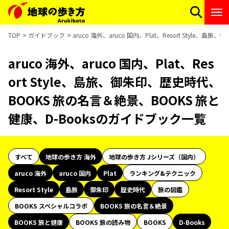
TOP
ガイドブック
aruco 海外、aruco 国内、Plat、Resort Styl
aruco 海外、aruco 国内、Plat、Res
ort Style、島旅、御朱印、歴史時代、
BOOKS 旅の名言＆絶景、BOOKS 旅と
健康、D-Booksのガイドブック一覧
すべて
地球の歩き方 海外
地球の歩き方 Jシリーズ（国内）
aruco 海外
aruco 国内
Plat
ランキング&テクニック
Resort Style
島旅
御朱印
歴史時代
旅の図鑑
BOOKS スペシャルコラボ
BOOKS 旅の名言＆絶景
BOOKS 旅と健康
BOOKS 旅の読み物
BOOKS
D-Books