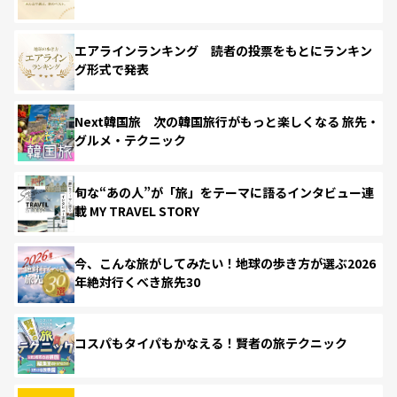
エアラインランキング 読者の投票をもとにランキン
グ形式で発表
Next韓国旅 次の韓国旅行がもっと楽しくなる 旅先・
グルメ・テクニック
旬な“あの人”が「旅」をテーマに語るインタビュー連
載 MY TRAVEL STORY
今、こんな旅がしてみたい！地球の歩き方が選ぶ2026
年絶対行くべき旅先30
コスパもタイパもかなえる！賢者の旅テクニック