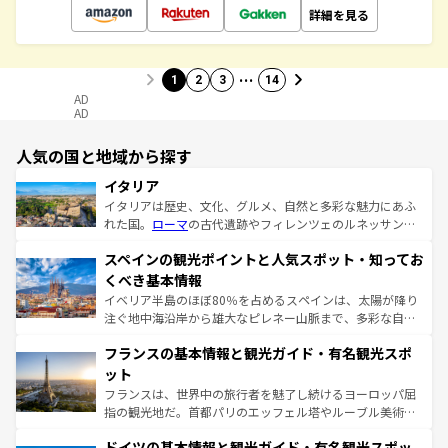
詳細を見る
…
1
2
3
14
AD
AD
人気の国と地域から探す
イタリア
イタリアは歴史、文化、グルメ、自然と多彩な魅力にあふ
れた国。
ローマ
の古代遺跡やフィレンツェのルネッサンス
美術、ヴェネツィアの運河など、歴史あるスポットはもち
スペインの観光ポイントと人気スポット・知ってお
ろん、トスカーナの美しい田園風景やアマルフィ海岸の絶
景など、自然景観も見逃せない。観光の合間には、本場の
くべき基本情報
ピザやパスタなど、絶品のイタリア料理を堪能することも
イベリア半島のほぼ80％を占めるスペインは、太陽が降り
できる。朝目覚めてから夜眠るまで、すべての瞬間を楽し
注ぐ地中海沿岸から雄大なピレネー山脈まで、多彩な自然
ませてくれるイタリアで、忘れられない旅をしてみよう！
と文化が詰まったヨーロッパ屈指の旅行先だ。多様な地域
なお、新着のイタリア情報は
コンテンツ一覧
を参照してほ
フランスの基本情報と観光ガイド・有名観光スポ
文化が根付くこの国では、情熱的なフラメンコ、熱気あふ
しい。
れる闘牛、そして美味しいタパスが生活の一部となってい
ット
る。首都マドリードの洗練された雰囲気や、バルセロナの
フランスは、世界中の旅行者を魅了し続けるヨーロッパ屈
アートに溢れた街角から、地方では古代ローマ遺跡や中世
指の観光地だ。首都パリのエッフェル塔やルーブル美術館
の城塞都市、穏やかなビーチリゾートまで多彩な表情を見
といった象徴的なスポットから、田舎町の古風な美しさま
せる。地方によって風土や気候が異なるスペインはその個
ドイツの基本情報と観光ガイド・有名観光スポッ
で、幅広い魅力が詰まっている。華麗な宮殿、歴史的な大