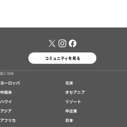
コミュニティを見る
国と地域
ヨーロッパ
北米
中南米
オセアニア
ハワイ
リゾート
アジア
中近東
アフリカ
日本