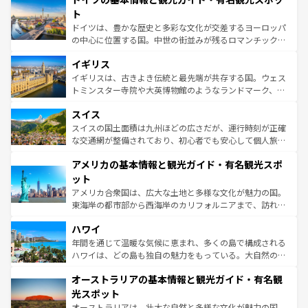
性で訪れる人を魅了する。 なお、新着のスペイン情報は
コ
聖堂、美しいビーチ、そして豊かな自然が、訪れる者を心
ト
ンテンツ一覧
を参照してほしい。
から魅了する。また、フランスは美食の国としても知ら
ドイツは、豊かな歴史と多彩な文化が交差するヨーロッパ
れ、フランス料理はユネスコ無形文化遺産にも登録されて
の中心に位置する国。中世の街並みが残るロマンチック街
いる。シャンパンの発祥地であるランス、プロヴァンスの
道から、未来を先取りするようなモダンな都市まで多様な
香り高いラベンダー畑など、多彩な楽しみ方が可能だ。さ
イギリス
顔を持つこの国は、どこを歩いても飽きることがない。ベ
らに、パリ以外の地域にも魅力が溢れており、どの街角に
ルリンの文化的活気、バイエルン州のアルプスの絶景、そ
イギリスは、古きよき伝統と最先端が共存する国。ウェス
も豊かな歴史と文化が息づいている。パリ以外の個性あふ
してライン川沿いのワイン畑といった風景は必見。ビール
トミンスター寺院や大英博物館のようなランドマーク、歴
れる地方に足を運ぶとそれぞれで全く異なる文化を体験で
とソーセージを味わいながら地元の人と過ごす楽しい時間
史ある大学都市、美しい丘陵地帯や牧歌的な風景など、エ
きるだろう。 なお、新着のフランス情報は
コンテンツ一覧
スイス
は、お酒好きな人にはぜひ体験してほしい。 なお、新着の
リアごとに異なる魅力がある。また、優雅なアフタヌーン
を参照してほしい。
ドイツ情報は
コンテンツ一覧
を参照してほしい。
ティー、ビール好きにはたまらない英国パブ、サッカー観
スイスの国土面積は九州ほどの広さだが、運行時刻が正確
戦など、本場だからこそできる体験も豊富。イギリスを旅
な交通網が整備されており、初心者でも安心して個人旅行
して楽しみつくそう。 なお、新着のイギリス情報は
コンテ
を楽しめる。日本同様に時刻表どおりの旅が可能だ。中世
アメリカの基本情報と観光ガイド・有名観光スポ
ンツ一覧
を参照してほしい。
の建物がそのまま残る町や、スイスならではのユニークな
博物館もあり、アルプス観光だけでなく町歩きも満喫する
ット
ことができる。国民の所得が高いため物価も高いが、旅行
アメリカ合衆国は、広大な土地と多様な文化が魅力の国。
者向けの交通パス提供のサービスもあり、うまく活用すれ
東海岸の都市部から西海岸のカリフォルニアまで、訪れる
ば市内交通費無料で観光を楽しむこともできる。 なお、新
場所ごとに異なる風景と体験が待っている。ニューヨーク
着のスイス情報は
コンテンツ一覧
を参照してほしい。
ハワイ
のような巨大都市は、観光、ショッピング、エンターテイ
ンメントが詰まった刺激的なスポットだ。一方、アメリカ
年間を通じて温暖な気候に恵まれ、多くの島で構成される
西部には大自然が広がり、グランドキャニオンやイエロー
ハワイは、どの島も独自の魅力をもっている。大自然の神
ストーン国立公園といった絶景が堪能できる。さらに、南
秘を感じたいなら、火山が生み出した壮大な景観を誇るハ
オーストラリアの基本情報と観光ガイド・有名観
部のニューオーリンズでは、音楽と美食が融合した独特の
ワイ島は見逃せない。また、定番の観光地といえばオアフ
文化が魅力。旅行者はアメリカの各地域で異なる魅力を楽
島だが、静かな自然を求めるならマウイ島やカウアイ島が
光スポット
しみながら、その多様性と豊かな歴史を感じることができ
おすすめ。エメラルドグリーンに輝く海をはじめ、豊かな
オーストラリアは、壮大な自然と多様な文化が魅力の国。