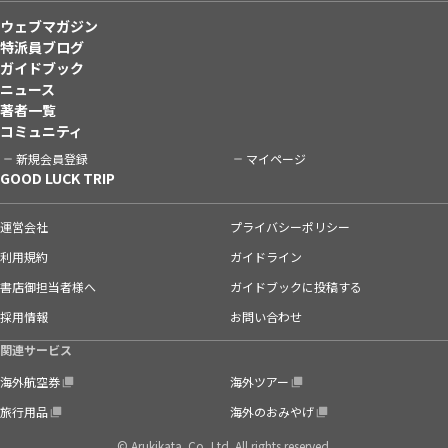
ウェブマガジン
特派員ブログ
ガイドブック
ニュース
著者一覧
コミュニティ
新規会員登録
マイページ
GOOD LUCK TRIP
運営会社
プライバシーポリシー
利用規約
ガイドライン
書店御担当者様へ
ガイドブックに投稿する
採用情報
お問い合わせ
関連サービス
海外航空券
海外ツアー
旅行用品
海外のおみやげ
© Arukikata. Co.,Ltd. All rights reserved.