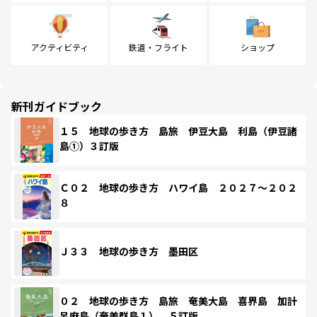
アクティビティ
鉄道・フライト
ショップ
新刊ガイドブック
１５ 地球の歩き方 島旅 伊豆大島 利島（伊豆諸
島①）３訂版
Ｃ０２ 地球の歩き方 ハワイ島 ２０２７～２０２
８
Ｊ３３ 地球の歩き方 墨田区
０２ 地球の歩き方 島旅 奄美大島 喜界島 加計
呂麻島（奄美群島１） ５訂版