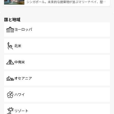
た文化、そして多様な観光資源が、訪れる旅人を魅了し続
うな絶景から文化的な体験まで、香港を存分に楽しみ尽く
シンガポール。未来的な建築物が並ぶマリーナベイ、歴史
ける。 なお、新着のタイ情報は
コンテンツ一覧
を参照して
そう。 なお、新着の香港情報は
コンテンツ一覧
を参照して
と伝統を感じられるエスニックタウン、多数の緑豊かな公
ほしい。
ほしい。
園や自然保護区など、自然が調和した近代的な景観と文化
の多様性あふれるカラフルな町は、どこを歩いても新しい
国と地域
発見がある。さらに、治安のよさや充実した公共交通機関
も、旅行者にとっては魅力的なポイント。グルメも豊富
で、ホーカーズは地元の風情を楽しめる外せないスポット
ヨーロッパ
だ。訪れる人を飽きさせないシンガポールで、多様な魅力
を体感しよう。 なお、新着のシンガポール情報は
コンテン
ツ一覧
を参照してほしい。
北米
中南米
オセアニア
ハワイ
リゾート