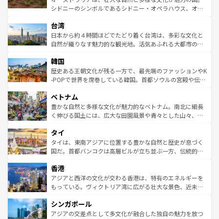
るだろう。車でのロードトリップや列車の旅も、アメリカ
文化や歴史が息づいている。「アロハスピリット」と呼ば
シドニーのシンボルであるシドニー・オペラハウス、オー
ならではの贅沢な旅のスタイルだ。 なお、新着のアメリカ
れるおもてなしの心で訪れる人々を迎えてくれるハワイの
ストラリア東海岸北部に広がる大サンゴ礁地帯グレートバ
情報は
コンテンツ一覧
を参照してほしい。
人々、おいしいローカルフードやハワイアンミュージッ
台湾
リアリーフや大陸中央部にそびえるウルル（エアーズロッ
ク、伝統的なフラダンスなど、すべてがハワイの魅力を彩
ク）、タスマニアの美しい原生林やケアンズの熱帯雨林な
日本から約４時間ほどでたどり着く台湾は、多彩な文化と
っている。訪れるたびに新しい発見と感動が待っているハ
ど、見どころがたくさん。また、カフェやワイン、オージ
自然が織りなす魅力的な観光地。活気あふれる大都市の台
ワイを、存分に味わってほしい。 なお、新着のハワイ情報
ービーフなどの食文化も豊かで、美味しいものであふれて
北やノスタルジックな町並みが人気な九份（ジォウフェ
は
コンテンツ一覧
を参照してほしい。
韓国
いる。アクティビティも充実しており、サーフィンやダイ
ン）、静ひつな山岳地帯である台湾東部など、都市の喧騒
ビング、ハイキングなど、アウトドア好きにはたまらな
と山間の静けさが共存しており、訪れる人に新しい発見と
歴史ある王朝文化が残る一方で、最先端のファッションやK
い。オーストラリアの多彩な魅力を存分に味わいつくそ
驚きをもたらしてくれる。また、奥深い台湾の食文化も魅
-POPで世界を席巻している韓国。首都ソウルの宮殿や伝統
う。 なお、新着のオーストラリア情報は
コンテンツ一覧
を
力で、夜市などの屋台グルメから高級料理、ヘルシーで美
家屋が並ぶエリアでは韓国の歴史と文化に浸ることがで
参照してほしい。
ベトナム
容にもいいと評判のスイーツなど、バラエティ豊かな料理
き、地方に足を延ばせば四季折々の自然美を楽しむことが
が味わえる。 なお、新着の台湾情報は
コンテンツ一覧
を参
できる。そして、キムチや焼肉、絶品のストリートフード
豊かな自然と多様な文化が魅力的なベトナム。南北に細長
照してほしい。
まで、さまざまな韓国料理が待っている。夜には、韓国な
く伸びる国土には、広大な田園風景や青々とした山々、世
らではのナイトライフも堪能できる。あたたかいホスピタ
界遺産に登録された壮大な自然景観が点在し、都市部では
タイ
リティに包まれながら、韓国の多彩な魅力を心ゆくまで味
急速な発展と共に伝統が息づく。ハノイの古い町並みやホ
わってみてほしい。 なお、新着の韓国情報は
コンテンツ一
ーチミン市のフランス統治時代の建物も、独特の雰囲気を
タイは、東南アジアに位置する豊かな自然と歴史が息づく
覧
を参照してほしい。
醸し出している。また、バラエティの豊かさとおいしさで
国だ。首都バンコクは高層ビルが立ち並ぶ一方、伝統的な
世界中の食通を魅了してやまないベトナム料理も魅力のひ
寺院や市場がいたるところに点在し、古きよき文化と現代
香港
とつ。フォーやバインミー、ベトナムコーヒーなどは、ぜ
の活気が交差している。北部ではチェンマイなどの山岳地
ひ現地で味わいたい。どの地域を訪れてもあたたかい人々
帯で自然と触れ合い、南部ではプーケットやクラビの美し
アジアと西洋の文化が交わる香港は、特有のエネルギーを
が旅行者を迎えてくれるので、きっと忘れられない旅にな
いビーチでリゾート気分を楽しむことができる。タイ料理
もっている。ヴィクトリア湾に広がる壮大な景色、近未来
るはずだ。 なお、新着のベトナム情報は
コンテンツ一覧
を
は世界的に有名で、屋台から高級レストランまで味覚を刺
的なアートスポット、そして歴史と現代が融合した町並
参照してほしい。
シンガポール
激する。気候は一年中温暖で、どの季節にも異なる楽しみ
み、どこを訪れても感動するはず。観光スポットが密集し
が待っている。親しみやすいタイの人々、仏教を中心とし
ており、効率よく見どころを回れるのも魅力。息をのむよ
アジアの交差点として多文化が融合した独自の魅力を放つ