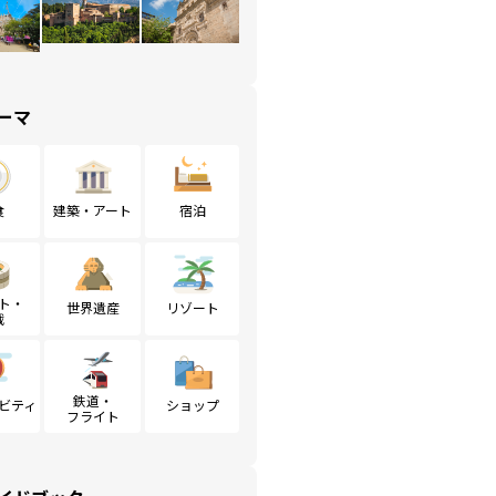
ーマ
食
建築・アート
宿泊
ト・
世界遺産
リゾート
戦
鉄道・
ビティ
ショップ
フライト