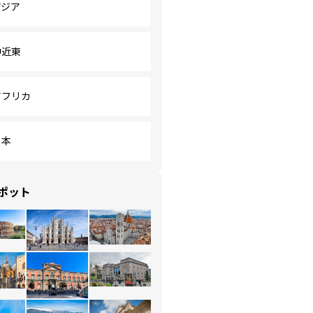
アジア
中近東
アフリカ
日本
ポット