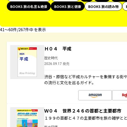
BOOKS 旅の名言＆絶景
BOOKS 旅と健康
BOOKS 旅の読み物
41〜60件/267件中 を表示
Ｈ０４ 平成
歴史時代
2026.09.17 発売
渋谷・原宿など平成カルチャーを象徴する街
の流行と文化を巡るガイド。
Ｗ０４ 世界２４６の首都と主要都市
１９９の首都と４７の主要都市を旅の雑学と
旅の図鑑