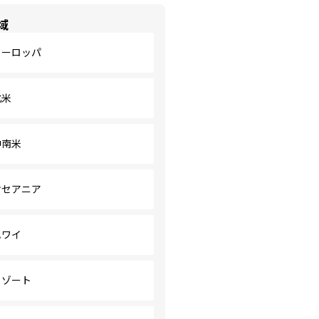
域
ヨーロッパ
北米
中南米
オセアニア
ハワイ
リゾート