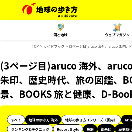
国と地域
ウェブマガジン
TOP
ガイドブック
(3ページ目)aruco 海外、aruco 
(3ページ目)aruco 海外、aru
朱印、歴史時代、旅の図鑑、BO
景、BOOKS 旅と健康、D-Bo
すべて
地球の歩き方 海外
地球の歩き方 Jシリーズ（国内）
aru
ランキング&テクニック
Resort Style
島旅
御朱印
歴史時