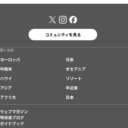
コミュニティを見る
国と地域
ヨーロッパ
北米
中南米
オセアニア
ハワイ
リゾート
アジア
中近東
アフリカ
日本
ウェブマガジン
特派員ブログ
ガイドブック