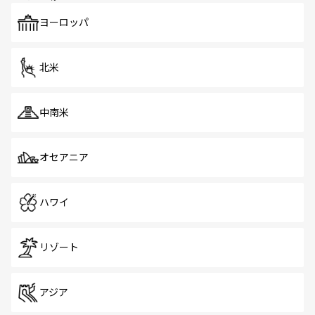
も、旅行者にとっては魅力的なポイント。グルメも豊富
で、ホーカーズは地元の風情を楽しめる外せないスポット
ヨーロッパ
だ。訪れる人を飽きさせないシンガポールで、多様な魅力
を体感しよう。 なお、新着のシンガポール情報は
コンテン
ツ一覧
を参照してほしい。
北米
中南米
オセアニア
ハワイ
リゾート
アジア