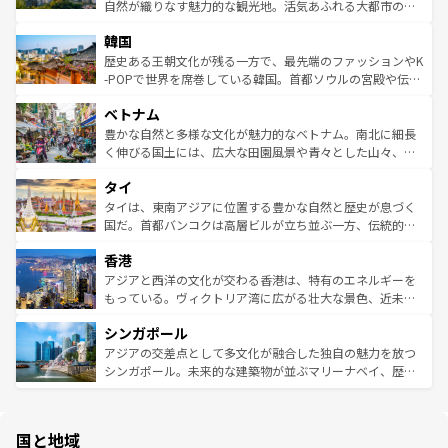
ク、伝統的なフラダンスなど、すべてがハワイの魅力を彩
ど、見どころがたくさん。また、カフェやワイン、オージ
自然が織りなす魅力的な観光地。活気あふれる大都市の台
っている。訪れるたびに新しい発見と感動が待っているハ
ービーフなどの食文化も豊かで、美味しいものであふれて
北やノスタルジックな町並みが人気な九份（ジォウフェ
ワイを、存分に味わってほしい。 なお、新着のハワイ情報
韓国
いる。アクティビティも充実しており、サーフィンやダイ
ン）、静ひつな山岳地帯である台湾東部など、都市の喧騒
は
コンテンツ一覧
を参照してほしい。
ビング、ハイキングなど、アウトドア好きにはたまらな
と山間の静けさが共存しており、訪れる人に新しい発見と
歴史ある王朝文化が残る一方で、最先端のファッションやK
い。オーストラリアの多彩な魅力を存分に味わいつくそ
驚きをもたらしてくれる。また、奥深い台湾の食文化も魅
-POPで世界を席巻している韓国。首都ソウルの宮殿や伝統
う。 なお、新着のオーストラリア情報は
コンテンツ一覧
を
力で、夜市などの屋台グルメから高級料理、ヘルシーで美
家屋が並ぶエリアでは韓国の歴史と文化に浸ることがで
参照してほしい。
ベトナム
容にもいいと評判のスイーツなど、バラエティ豊かな料理
き、地方に足を延ばせば四季折々の自然美を楽しむことが
が味わえる。 なお、新着の台湾情報は
コンテンツ一覧
を参
できる。そして、キムチや焼肉、絶品のストリートフード
豊かな自然と多様な文化が魅力的なベトナム。南北に細長
照してほしい。
まで、さまざまな韓国料理が待っている。夜には、韓国な
く伸びる国土には、広大な田園風景や青々とした山々、世
らではのナイトライフも堪能できる。あたたかいホスピタ
界遺産に登録された壮大な自然景観が点在し、都市部では
タイ
リティに包まれながら、韓国の多彩な魅力を心ゆくまで味
急速な発展と共に伝統が息づく。ハノイの古い町並みやホ
わってみてほしい。 なお、新着の韓国情報は
コンテンツ一
ーチミン市のフランス統治時代の建物も、独特の雰囲気を
タイは、東南アジアに位置する豊かな自然と歴史が息づく
覧
を参照してほしい。
醸し出している。また、バラエティの豊かさとおいしさで
国だ。首都バンコクは高層ビルが立ち並ぶ一方、伝統的な
世界中の食通を魅了してやまないベトナム料理も魅力のひ
寺院や市場がいたるところに点在し、古きよき文化と現代
香港
とつ。フォーやバインミー、ベトナムコーヒーなどは、ぜ
の活気が交差している。北部ではチェンマイなどの山岳地
ひ現地で味わいたい。どの地域を訪れてもあたたかい人々
帯で自然と触れ合い、南部ではプーケットやクラビの美し
アジアと西洋の文化が交わる香港は、特有のエネルギーを
が旅行者を迎えてくれるので、きっと忘れられない旅にな
いビーチでリゾート気分を楽しむことができる。タイ料理
もっている。ヴィクトリア湾に広がる壮大な景色、近未来
るはずだ。 なお、新着のベトナム情報は
コンテンツ一覧
を
は世界的に有名で、屋台から高級レストランまで味覚を刺
的なアートスポット、そして歴史と現代が融合した町並
参照してほしい。
シンガポール
激する。気候は一年中温暖で、どの季節にも異なる楽しみ
み、どこを訪れても感動するはず。観光スポットが密集し
が待っている。親しみやすいタイの人々、仏教を中心とし
ており、効率よく見どころを回れるのも魅力。息をのむよ
アジアの交差点として多文化が融合した独自の魅力を放つ
た文化、そして多様な観光資源が、訪れる旅人を魅了し続
うな絶景から文化的な体験まで、香港を存分に楽しみ尽く
シンガポール。未来的な建築物が並ぶマリーナベイ、歴史
ける。 なお、新着のタイ情報は
コンテンツ一覧
を参照して
そう。 なお、新着の香港情報は
コンテンツ一覧
を参照して
と伝統を感じられるエスニックタウン、多数の緑豊かな公
ほしい。
ほしい。
園や自然保護区など、自然が調和した近代的な景観と文化
の多様性あふれるカラフルな町は、どこを歩いても新しい
国と地域
発見がある。さらに、治安のよさや充実した公共交通機関