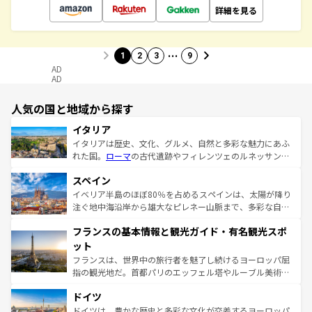
詳細を見る
…
1
2
3
9
AD
AD
人気の国と地域から探す
イタリア
イタリアは歴史、文化、グルメ、自然と多彩な魅力にあふ
れた国。
ローマ
の古代遺跡やフィレンツェのルネッサンス
美術、ヴェネツィアの運河など、歴史あるスポットはもち
スペイン
ろん、トスカーナの美しい田園風景やアマルフィ海岸の絶
景など、自然景観も見逃せない。観光の合間には、本場の
イベリア半島のほぼ80％を占めるスペインは、太陽が降り
ピザやパスタなど、絶品のイタリア料理を堪能することも
注ぐ地中海沿岸から雄大なピレネー山脈まで、多彩な自然
できる。朝目覚めてから夜眠るまで、すべての瞬間を楽し
と文化が詰まったヨーロッパ屈指の旅行先だ。多様な地域
フランスの基本情報と観光ガイド・有名観光スポ
ませてくれるイタリアで、忘れられない旅をしてみよう！
文化が根付くこの国では、情熱的なフラメンコ、熱気あふ
なお、新着のイタリア情報は
コンテンツ一覧
を参照してほ
れる闘牛、そして美味しいタパスが生活の一部となってい
ット
しい。
る。首都マドリードの洗練された雰囲気や、バルセロナの
フランスは、世界中の旅行者を魅了し続けるヨーロッパ屈
アートに溢れた街角から、地方では古代ローマ遺跡や中世
指の観光地だ。首都パリのエッフェル塔やルーブル美術館
の城塞都市、穏やかなビーチリゾートまで多彩な表情を見
といった象徴的なスポットから、田舎町の古風な美しさま
せる。地方によって風土や気候が異なるスペインはその個
ドイツ
で、幅広い魅力が詰まっている。華麗な宮殿、歴史的な大
性で訪れる人を魅了する。 なお、新着のスペイン情報は
コ
聖堂、美しいビーチ、そして豊かな自然が、訪れる者を心
ドイツは、豊かな歴史と多彩な文化が交差するヨーロッパ