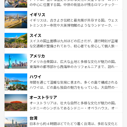
ンテンツ一覧
を参照してほしい。
から魅了する。また、フランスは美食の国としても知ら
の中心に位置する国。中世の街並みが残るロマンチック街
れ、フランス料理はユネスコ無形文化遺産にも登録されて
道から、未来を先取りするようなモダンな都市まで多様な
イギリス
いる。シャンパンの発祥地であるランス、プロヴァンスの
顔を持つこの国は、どこを歩いても飽きることがない。ベ
香り高いラベンダー畑など、多彩な楽しみ方が可能だ。さ
ルリンの文化的活気、バイエルン州のアルプスの絶景、そ
イギリスは、古きよき伝統と最先端が共存する国。ウェス
らに、パリ以外の地域にも魅力が溢れており、どの街角に
してライン川沿いのワイン畑といった風景は必見。ビール
トミンスター寺院や大英博物館のようなランドマーク、歴
も豊かな歴史と文化が息づいている。パリ以外の個性あふ
とソーセージを味わいながら地元の人と過ごす楽しい時間
史ある大学都市、美しい丘陵地帯や牧歌的な風景など、エ
れる地方に足を運ぶとそれぞれで全く異なる文化を体験で
スイス
は、お酒好きな人にはぜひ体験してほしい。 なお、新着の
リアごとに異なる魅力がある。また、優雅なアフタヌーン
きるだろう。 なお、新着のフランス情報は
コンテンツ一覧
ドイツ情報は
コンテンツ一覧
を参照してほしい。
ティー、ビール好きにはたまらない英国パブ、サッカー観
スイスの国土面積は九州ほどの広さだが、運行時刻が正確
を参照してほしい。
戦など、本場だからこそできる体験も豊富。イギリスを旅
な交通網が整備されており、初心者でも安心して個人旅行
して楽しみつくそう。 なお、新着のイギリス情報は
コンテ
を楽しめる。日本同様に時刻表どおりの旅が可能だ。中世
アメリカ
ンツ一覧
を参照してほしい。
の建物がそのまま残る町や、スイスならではのユニークな
博物館もあり、アルプス観光だけでなく町歩きも満喫する
アメリカ合衆国は、広大な土地と多様な文化が魅力の国。
ことができる。国民の所得が高いため物価も高いが、旅行
東海岸の都市部から西海岸のカリフォルニアまで、訪れる
者向けの交通パス提供のサービスもあり、うまく活用すれ
場所ごとに異なる風景と体験が待っている。ニューヨーク
ハワイ
ば市内交通費無料で観光を楽しむこともできる。 なお、新
のような巨大都市は、観光、ショッピング、エンターテイ
着のスイス情報は
コンテンツ一覧
を参照してほしい。
ンメントが詰まった刺激的なスポットだ。一方、アメリカ
年間を通じて温暖な気候に恵まれ、多くの島で構成される
西部には大自然が広がり、グランドキャニオンやイエロー
ハワイは、どの島も独自の魅力をもっている。大自然の神
ストーン国立公園といった絶景が堪能できる。さらに、南
秘を感じたいなら、火山が生み出した壮大な景観を誇るハ
オーストラリア
部のニューオーリンズでは、音楽と美食が融合した独特の
ワイ島は見逃せない。また、定番の観光地といえばオアフ
文化が魅力。旅行者はアメリカの各地域で異なる魅力を楽
島だが、静かな自然を求めるならマウイ島やカウアイ島が
オーストラリアは、壮大な自然と多様な文化が魅力の国。
しみながら、その多様性と豊かな歴史を感じることができ
おすすめ。エメラルドグリーンに輝く海をはじめ、豊かな
シドニーのシンボルであるシドニー・オペラハウス、オー
るだろう。車でのロードトリップや列車の旅も、アメリカ
文化や歴史が息づいている。「アロハスピリット」と呼ば
ストラリア東海岸北部に広がる大サンゴ礁地帯グレートバ
ならではの贅沢な旅のスタイルだ。 なお、新着のアメリカ
台湾
れるおもてなしの心で訪れる人々を迎えてくれるハワイの
リアリーフや大陸中央部にそびえるウルル（エアーズロッ
情報は
コンテンツ一覧
を参照してほしい。
人々、おいしいローカルフードやハワイアンミュージッ
ク）、タスマニアの美しい原生林やケアンズの熱帯雨林な
日本から約４時間ほどでたどり着く台湾は、多彩な文化と