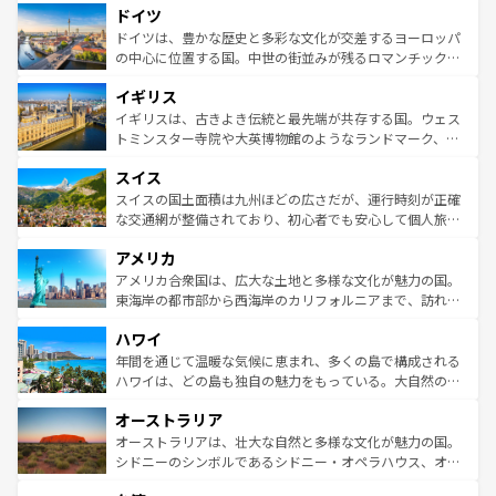
せる。地方によって風土や気候が異なるスペインはその個
ドイツ
で、幅広い魅力が詰まっている。華麗な宮殿、歴史的な大
性で訪れる人を魅了する。 なお、新着のスペイン情報は
コ
聖堂、美しいビーチ、そして豊かな自然が、訪れる者を心
ドイツは、豊かな歴史と多彩な文化が交差するヨーロッパ
ンテンツ一覧
を参照してほしい。
から魅了する。また、フランスは美食の国としても知ら
の中心に位置する国。中世の街並みが残るロマンチック街
れ、フランス料理はユネスコ無形文化遺産にも登録されて
道から、未来を先取りするようなモダンな都市まで多様な
イギリス
いる。シャンパンの発祥地であるランス、プロヴァンスの
顔を持つこの国は、どこを歩いても飽きることがない。ベ
香り高いラベンダー畑など、多彩な楽しみ方が可能だ。さ
ルリンの文化的活気、バイエルン州のアルプスの絶景、そ
イギリスは、古きよき伝統と最先端が共存する国。ウェス
らに、パリ以外の地域にも魅力が溢れており、どの街角に
してライン川沿いのワイン畑といった風景は必見。ビール
トミンスター寺院や大英博物館のようなランドマーク、歴
も豊かな歴史と文化が息づいている。パリ以外の個性あふ
とソーセージを味わいながら地元の人と過ごす楽しい時間
史ある大学都市、美しい丘陵地帯や牧歌的な風景など、エ
れる地方に足を運ぶとそれぞれで全く異なる文化を体験で
スイス
は、お酒好きな人にはぜひ体験してほしい。 なお、新着の
リアごとに異なる魅力がある。また、優雅なアフタヌーン
きるだろう。 なお、新着のフランス情報は
コンテンツ一覧
ドイツ情報は
コンテンツ一覧
を参照してほしい。
ティー、ビール好きにはたまらない英国パブ、サッカー観
スイスの国土面積は九州ほどの広さだが、運行時刻が正確
を参照してほしい。
戦など、本場だからこそできる体験も豊富。イギリスを旅
な交通網が整備されており、初心者でも安心して個人旅行
して楽しみつくそう。 なお、新着のイギリス情報は
コンテ
を楽しめる。日本同様に時刻表どおりの旅が可能だ。中世
アメリカ
ンツ一覧
を参照してほしい。
の建物がそのまま残る町や、スイスならではのユニークな
博物館もあり、アルプス観光だけでなく町歩きも満喫する
アメリカ合衆国は、広大な土地と多様な文化が魅力の国。
ことができる。国民の所得が高いため物価も高いが、旅行
東海岸の都市部から西海岸のカリフォルニアまで、訪れる
者向けの交通パス提供のサービスもあり、うまく活用すれ
場所ごとに異なる風景と体験が待っている。ニューヨーク
ハワイ
ば市内交通費無料で観光を楽しむこともできる。 なお、新
のような巨大都市は、観光、ショッピング、エンターテイ
着のスイス情報は
コンテンツ一覧
を参照してほしい。
ンメントが詰まった刺激的なスポットだ。一方、アメリカ
年間を通じて温暖な気候に恵まれ、多くの島で構成される
西部には大自然が広がり、グランドキャニオンやイエロー
ハワイは、どの島も独自の魅力をもっている。大自然の神
ストーン国立公園といった絶景が堪能できる。さらに、南
秘を感じたいなら、火山が生み出した壮大な景観を誇るハ
オーストラリア
部のニューオーリンズでは、音楽と美食が融合した独特の
ワイ島は見逃せない。また、定番の観光地といえばオアフ
文化が魅力。旅行者はアメリカの各地域で異なる魅力を楽
島だが、静かな自然を求めるならマウイ島やカウアイ島が
オーストラリアは、壮大な自然と多様な文化が魅力の国。
しみながら、その多様性と豊かな歴史を感じることができ
おすすめ。エメラルドグリーンに輝く海をはじめ、豊かな
シドニーのシンボルであるシドニー・オペラハウス、オー
るだろう。車でのロードトリップや列車の旅も、アメリカ
文化や歴史が息づいている。「アロハスピリット」と呼ば
ストラリア東海岸北部に広がる大サンゴ礁地帯グレートバ