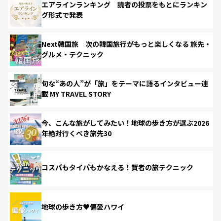
エアラインランキング 読者の投票をもとにランキン
グ形式で発表
Next韓国旅 次の韓国旅行がもっと楽しくなる 旅先・
グルメ・テクニック
旬な“あの人”が「旅」をテーマに語るインタビュー連
載 MY TRAVEL STORY
今、こんな旅がしてみたい！地球の歩き方が選ぶ2026
年絶対行くべき旅先30
コスパもタイパもかなえる！賢者の旅テクニック
地球の歩き方♥偏愛ハワイ