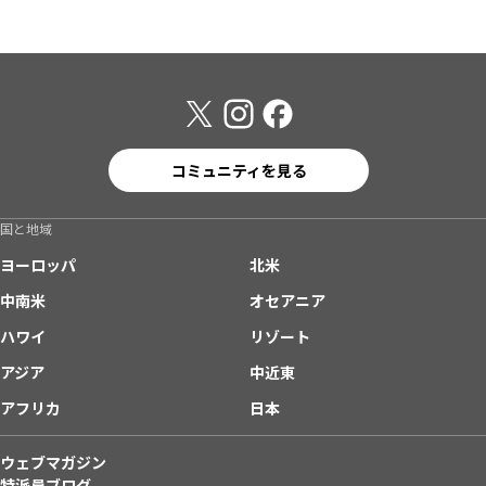
コミュニティを見る
国と地域
ヨーロッパ
北米
中南米
オセアニア
ハワイ
リゾート
アジア
中近東
アフリカ
日本
ウェブマガジン
特派員ブログ