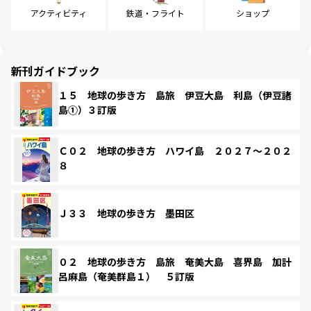
アクティビティ
鉄道・フライト
ショップ
新刊ガイドブック
１５ 地球の歩き方 島旅 伊豆大島 利島（伊豆諸
島①）３訂版
Ｃ０２ 地球の歩き方 ハワイ島 ２０２７～２０２
８
Ｊ３３ 地球の歩き方 墨田区
０２ 地球の歩き方 島旅 奄美大島 喜界島 加計
呂麻島（奄美群島１） ５訂版