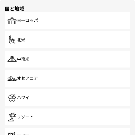
の多様性あふれるカラフルな町は、どこを歩いても新しい
国と地域
発見がある。さらに、治安のよさや充実した公共交通機関
も、旅行者にとっては魅力的なポイント。グルメも豊富
で、ホーカーズは地元の風情を楽しめる外せないスポット
ヨーロッパ
だ。訪れる人を飽きさせないシンガポールで、多様な魅力
を体感しよう。 なお、新着のシンガポール情報は
コンテン
ツ一覧
を参照してほしい。
北米
中南米
オセアニア
ハワイ
リゾート