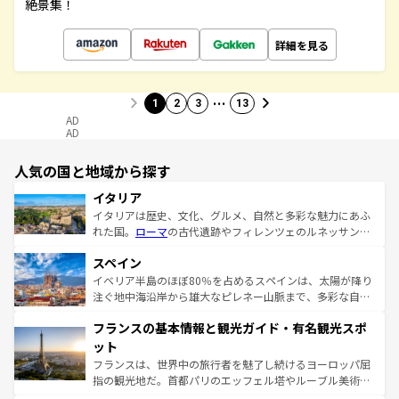
絶景集！
詳細を見る
…
1
2
3
13
AD
AD
人気の国と地域から探す
イタリア
イタリアは歴史、文化、グルメ、自然と多彩な魅力にあふ
れた国。
ローマ
の古代遺跡やフィレンツェのルネッサンス
美術、ヴェネツィアの運河など、歴史あるスポットはもち
スペイン
ろん、トスカーナの美しい田園風景やアマルフィ海岸の絶
景など、自然景観も見逃せない。観光の合間には、本場の
イベリア半島のほぼ80％を占めるスペインは、太陽が降り
ピザやパスタなど、絶品のイタリア料理を堪能することも
注ぐ地中海沿岸から雄大なピレネー山脈まで、多彩な自然
できる。朝目覚めてから夜眠るまで、すべての瞬間を楽し
と文化が詰まったヨーロッパ屈指の旅行先だ。多様な地域
フランスの基本情報と観光ガイド・有名観光スポ
ませてくれるイタリアで、忘れられない旅をしてみよう！
文化が根付くこの国では、情熱的なフラメンコ、熱気あふ
なお、新着のイタリア情報は
コンテンツ一覧
を参照してほ
れる闘牛、そして美味しいタパスが生活の一部となってい
ット
しい。
る。首都マドリードの洗練された雰囲気や、バルセロナの
フランスは、世界中の旅行者を魅了し続けるヨーロッパ屈
アートに溢れた街角から、地方では古代ローマ遺跡や中世
指の観光地だ。首都パリのエッフェル塔やルーブル美術館
の城塞都市、穏やかなビーチリゾートまで多彩な表情を見
といった象徴的なスポットから、田舎町の古風な美しさま