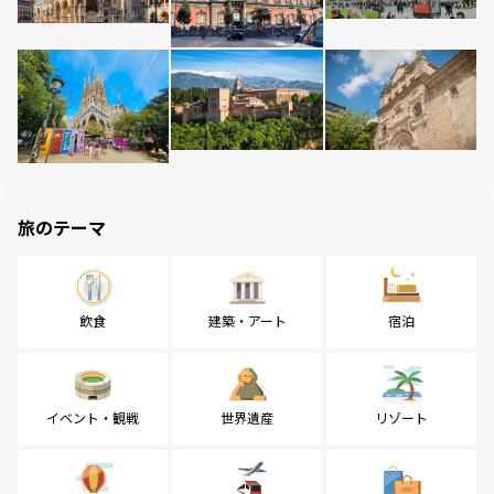
旅のテーマ
飲食
建築・アート
宿泊
イベント・観戦
世界遺産
リゾート