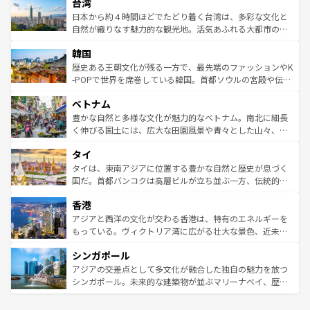
ならではの贅沢な旅のスタイルだ。 なお、新着のアメリカ
台湾
れるおもてなしの心で訪れる人々を迎えてくれるハワイの
リアリーフや大陸中央部にそびえるウルル（エアーズロッ
情報は
コンテンツ一覧
を参照してほしい。
人々、おいしいローカルフードやハワイアンミュージッ
ク）、タスマニアの美しい原生林やケアンズの熱帯雨林な
日本から約４時間ほどでたどり着く台湾は、多彩な文化と
ク、伝統的なフラダンスなど、すべてがハワイの魅力を彩
ど、見どころがたくさん。また、カフェやワイン、オージ
自然が織りなす魅力的な観光地。活気あふれる大都市の台
っている。訪れるたびに新しい発見と感動が待っているハ
ービーフなどの食文化も豊かで、美味しいものであふれて
北やノスタルジックな町並みが人気な九份（ジォウフェ
ワイを、存分に味わってほしい。 なお、新着のハワイ情報
韓国
いる。アクティビティも充実しており、サーフィンやダイ
ン）、静ひつな山岳地帯である台湾東部など、都市の喧騒
は
コンテンツ一覧
を参照してほしい。
ビング、ハイキングなど、アウトドア好きにはたまらな
と山間の静けさが共存しており、訪れる人に新しい発見と
歴史ある王朝文化が残る一方で、最先端のファッションやK
い。オーストラリアの多彩な魅力を存分に味わいつくそ
驚きをもたらしてくれる。また、奥深い台湾の食文化も魅
-POPで世界を席巻している韓国。首都ソウルの宮殿や伝統
う。 なお、新着のオーストラリア情報は
コンテンツ一覧
を
力で、夜市などの屋台グルメから高級料理、ヘルシーで美
家屋が並ぶエリアでは韓国の歴史と文化に浸ることがで
参照してほしい。
ベトナム
容にもいいと評判のスイーツなど、バラエティ豊かな料理
き、地方に足を延ばせば四季折々の自然美を楽しむことが
が味わえる。 なお、新着の台湾情報は
コンテンツ一覧
を参
できる。そして、キムチや焼肉、絶品のストリートフード
豊かな自然と多様な文化が魅力的なベトナム。南北に細長
照してほしい。
まで、さまざまな韓国料理が待っている。夜には、韓国な
く伸びる国土には、広大な田園風景や青々とした山々、世
らではのナイトライフも堪能できる。あたたかいホスピタ
界遺産に登録された壮大な自然景観が点在し、都市部では
タイ
リティに包まれながら、韓国の多彩な魅力を心ゆくまで味
急速な発展と共に伝統が息づく。ハノイの古い町並みやホ
わってみてほしい。 なお、新着の韓国情報は
コンテンツ一
ーチミン市のフランス統治時代の建物も、独特の雰囲気を
タイは、東南アジアに位置する豊かな自然と歴史が息づく
覧
を参照してほしい。
醸し出している。また、バラエティの豊かさとおいしさで
国だ。首都バンコクは高層ビルが立ち並ぶ一方、伝統的な
世界中の食通を魅了してやまないベトナム料理も魅力のひ
寺院や市場がいたるところに点在し、古きよき文化と現代
香港
とつ。フォーやバインミー、ベトナムコーヒーなどは、ぜ
の活気が交差している。北部ではチェンマイなどの山岳地
ひ現地で味わいたい。どの地域を訪れてもあたたかい人々
帯で自然と触れ合い、南部ではプーケットやクラビの美し
アジアと西洋の文化が交わる香港は、特有のエネルギーを
が旅行者を迎えてくれるので、きっと忘れられない旅にな
いビーチでリゾート気分を楽しむことができる。タイ料理
もっている。ヴィクトリア湾に広がる壮大な景色、近未来
るはずだ。 なお、新着のベトナム情報は
コンテンツ一覧
を
は世界的に有名で、屋台から高級レストランまで味覚を刺
的なアートスポット、そして歴史と現代が融合した町並
参照してほしい。
シンガポール
激する。気候は一年中温暖で、どの季節にも異なる楽しみ
み、どこを訪れても感動するはず。観光スポットが密集し
が待っている。親しみやすいタイの人々、仏教を中心とし
ており、効率よく見どころを回れるのも魅力。息をのむよ
アジアの交差点として多文化が融合した独自の魅力を放つ
た文化、そして多様な観光資源が、訪れる旅人を魅了し続
うな絶景から文化的な体験まで、香港を存分に楽しみ尽く
シンガポール。未来的な建築物が並ぶマリーナベイ、歴史
ける。 なお、新着のタイ情報は
コンテンツ一覧
を参照して
そう。 なお、新着の香港情報は
コンテンツ一覧
を参照して
と伝統を感じられるエスニックタウン、多数の緑豊かな公
ほしい。
ほしい。
園や自然保護区など、自然が調和した近代的な景観と文化