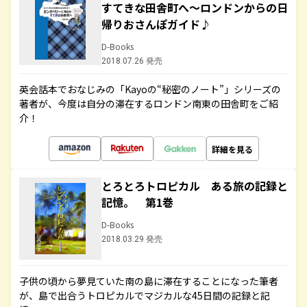
すてきな田舎町へ～ロンドンからの日
帰りおさんぽガイド♪
D-Books
2018.07.26 発売
英会話本でおなじみの「Kayoの“秘密のノート”」シリーズの
著者が、今度は自分の滞在するロンドン南東の田舎町をご紹
介！
詳細を見る
とろとろトロピカル ある旅の記録と
記憶。 第1巻
D-Books
2018.03.29 発売
子供の頃から夢見ていた南の島に滞在することになった筆者
が、島で出合うトロピカルでマジカルな45日間の記録と記