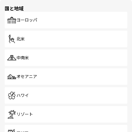
の多様性あふれるカラフルな町は、どこを歩いても新しい
国と地域
発見がある。さらに、治安のよさや充実した公共交通機関
も、旅行者にとっては魅力的なポイント。グルメも豊富
で、ホーカーズは地元の風情を楽しめる外せないスポット
ヨーロッパ
だ。訪れる人を飽きさせないシンガポールで、多様な魅力
を体感しよう。 なお、新着のシンガポール情報は
コンテン
ツ一覧
を参照してほしい。
北米
中南米
オセアニア
ハワイ
リゾート