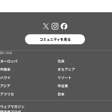
コミュニティを見る
国と地域
ヨーロッパ
北米
中南米
オセアニア
ハワイ
リゾート
アジア
中近東
アフリカ
日本
ウェブマガジン
特派員ブログ