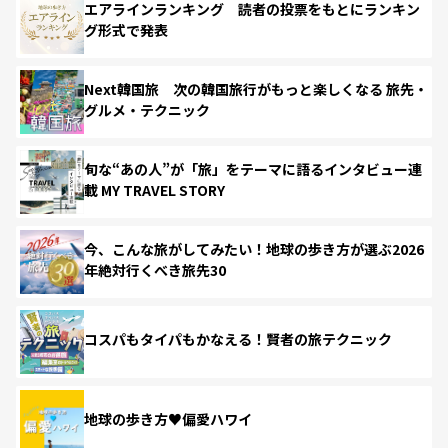
エアラインランキング 読者の投票をもとにランキン
グ形式で発表
Next韓国旅 次の韓国旅行がもっと楽しくなる 旅先・
グルメ・テクニック
旬な“あの人”が「旅」をテーマに語るインタビュー連
載 MY TRAVEL STORY
今、こんな旅がしてみたい！地球の歩き方が選ぶ2026
年絶対行くべき旅先30
コスパもタイパもかなえる！賢者の旅テクニック
地球の歩き方♥偏愛ハワイ