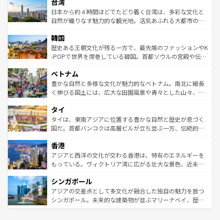
ならではの贅沢な旅のスタイルだ。 なお、新着のアメリカ
台湾
れるおもてなしの心で訪れる人々を迎えてくれるハワイの
リアリーフや大陸中央部にそびえるウルル（エアーズロッ
情報は
コンテンツ一覧
を参照してほしい。
人々、おいしいローカルフードやハワイアンミュージッ
ク）、タスマニアの美しい原生林やケアンズの熱帯雨林な
日本から約４時間ほどでたどり着く台湾は、多彩な文化と
ク、伝統的なフラダンスなど、すべてがハワイの魅力を彩
ど、見どころがたくさん。また、カフェやワイン、オージ
自然が織りなす魅力的な観光地。活気あふれる大都市の台
っている。訪れるたびに新しい発見と感動が待っているハ
ービーフなどの食文化も豊かで、美味しいものであふれて
北やノスタルジックな町並みが人気な九份（ジォウフェ
ワイを、存分に味わってほしい。 なお、新着のハワイ情報
韓国
いる。アクティビティも充実しており、サーフィンやダイ
ン）、静ひつな山岳地帯である台湾東部など、都市の喧騒
は
コンテンツ一覧
を参照してほしい。
ビング、ハイキングなど、アウトドア好きにはたまらな
と山間の静けさが共存しており、訪れる人に新しい発見と
歴史ある王朝文化が残る一方で、最先端のファッションやK
い。オーストラリアの多彩な魅力を存分に味わいつくそ
驚きをもたらしてくれる。また、奥深い台湾の食文化も魅
-POPで世界を席巻している韓国。首都ソウルの宮殿や伝統
う。 なお、新着のオーストラリア情報は
コンテンツ一覧
を
力で、夜市などの屋台グルメから高級料理、ヘルシーで美
家屋が並ぶエリアでは韓国の歴史と文化に浸ることがで
参照してほしい。
ベトナム
容にもいいと評判のスイーツなど、バラエティ豊かな料理
き、地方に足を延ばせば四季折々の自然美を楽しむことが
が味わえる。 なお、新着の台湾情報は
コンテンツ一覧
を参
できる。そして、キムチや焼肉、絶品のストリートフード
豊かな自然と多様な文化が魅力的なベトナム。南北に細長
照してほしい。
まで、さまざまな韓国料理が待っている。夜には、韓国な
く伸びる国土には、広大な田園風景や青々とした山々、世
らではのナイトライフも堪能できる。あたたかいホスピタ
界遺産に登録された壮大な自然景観が点在し、都市部では
タイ
リティに包まれながら、韓国の多彩な魅力を心ゆくまで味
急速な発展と共に伝統が息づく。ハノイの古い町並みやホ
わってみてほしい。 なお、新着の韓国情報は
コンテンツ一
ーチミン市のフランス統治時代の建物も、独特の雰囲気を
タイは、東南アジアに位置する豊かな自然と歴史が息づく
覧
を参照してほしい。
醸し出している。また、バラエティの豊かさとおいしさで
国だ。首都バンコクは高層ビルが立ち並ぶ一方、伝統的な
世界中の食通を魅了してやまないベトナム料理も魅力のひ
寺院や市場がいたるところに点在し、古きよき文化と現代
香港
とつ。フォーやバインミー、ベトナムコーヒーなどは、ぜ
の活気が交差している。北部ではチェンマイなどの山岳地
ひ現地で味わいたい。どの地域を訪れてもあたたかい人々
帯で自然と触れ合い、南部ではプーケットやクラビの美し
アジアと西洋の文化が交わる香港は、特有のエネルギーを
が旅行者を迎えてくれるので、きっと忘れられない旅にな
いビーチでリゾート気分を楽しむことができる。タイ料理
もっている。ヴィクトリア湾に広がる壮大な景色、近未来
るはずだ。 なお、新着のベトナム情報は
コンテンツ一覧
を
は世界的に有名で、屋台から高級レストランまで味覚を刺
的なアートスポット、そして歴史と現代が融合した町並
参照してほしい。
シンガポール
激する。気候は一年中温暖で、どの季節にも異なる楽しみ
み、どこを訪れても感動するはず。観光スポットが密集し
が待っている。親しみやすいタイの人々、仏教を中心とし
ており、効率よく見どころを回れるのも魅力。息をのむよ
アジアの交差点として多文化が融合した独自の魅力を放つ
た文化、そして多様な観光資源が、訪れる旅人を魅了し続
うな絶景から文化的な体験まで、香港を存分に楽しみ尽く
シンガポール。未来的な建築物が並ぶマリーナベイ、歴史
ける。 なお、新着のタイ情報は
コンテンツ一覧
を参照して
そう。 なお、新着の香港情報は
コンテンツ一覧
を参照して
と伝統を感じられるエスニックタウン、多数の緑豊かな公
ほしい。
ほしい。
園や自然保護区など、自然が調和した近代的な景観と文化