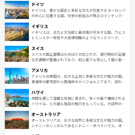
せる。地方によって風土や気候が異なるスペインはその個
ドイツ
で、幅広い魅力が詰まっている。華麗な宮殿、歴史的な大
性で訪れる人を魅了する。 なお、新着のスペイン情報は
コ
聖堂、美しいビーチ、そして豊かな自然が、訪れる者を心
ドイツは、豊かな歴史と多彩な文化が交差するヨーロッパ
ンテンツ一覧
を参照してほしい。
から魅了する。また、フランスは美食の国としても知ら
の中心に位置する国。中世の街並みが残るロマンチック街
れ、フランス料理はユネスコ無形文化遺産にも登録されて
道から、未来を先取りするようなモダンな都市まで多様な
イギリス
いる。シャンパンの発祥地であるランス、プロヴァンスの
顔を持つこの国は、どこを歩いても飽きることがない。ベ
香り高いラベンダー畑など、多彩な楽しみ方が可能だ。さ
ルリンの文化的活気、バイエルン州のアルプスの絶景、そ
イギリスは、古きよき伝統と最先端が共存する国。ウェス
らに、パリ以外の地域にも魅力が溢れており、どの街角に
してライン川沿いのワイン畑といった風景は必見。ビール
トミンスター寺院や大英博物館のようなランドマーク、歴
も豊かな歴史と文化が息づいている。パリ以外の個性あふ
とソーセージを味わいながら地元の人と過ごす楽しい時間
史ある大学都市、美しい丘陵地帯や牧歌的な風景など、エ
れる地方に足を運ぶとそれぞれで全く異なる文化を体験で
スイス
は、お酒好きな人にはぜひ体験してほしい。 なお、新着の
リアごとに異なる魅力がある。また、優雅なアフタヌーン
きるだろう。 なお、新着のフランス情報は
コンテンツ一覧
ドイツ情報は
コンテンツ一覧
を参照してほしい。
ティー、ビール好きにはたまらない英国パブ、サッカー観
スイスの国土面積は九州ほどの広さだが、運行時刻が正確
を参照してほしい。
戦など、本場だからこそできる体験も豊富。イギリスを旅
な交通網が整備されており、初心者でも安心して個人旅行
して楽しみつくそう。 なお、新着のイギリス情報は
コンテ
を楽しめる。日本同様に時刻表どおりの旅が可能だ。中世
アメリカ
ンツ一覧
を参照してほしい。
の建物がそのまま残る町や、スイスならではのユニークな
博物館もあり、アルプス観光だけでなく町歩きも満喫する
アメリカ合衆国は、広大な土地と多様な文化が魅力の国。
ことができる。国民の所得が高いため物価も高いが、旅行
東海岸の都市部から西海岸のカリフォルニアまで、訪れる
者向けの交通パス提供のサービスもあり、うまく活用すれ
場所ごとに異なる風景と体験が待っている。ニューヨーク
ハワイ
ば市内交通費無料で観光を楽しむこともできる。 なお、新
のような巨大都市は、観光、ショッピング、エンターテイ
着のスイス情報は
コンテンツ一覧
を参照してほしい。
ンメントが詰まった刺激的なスポットだ。一方、アメリカ
年間を通じて温暖な気候に恵まれ、多くの島で構成される
西部には大自然が広がり、グランドキャニオンやイエロー
ハワイは、どの島も独自の魅力をもっている。大自然の神
ストーン国立公園といった絶景が堪能できる。さらに、南
秘を感じたいなら、火山が生み出した壮大な景観を誇るハ
オーストラリア
部のニューオーリンズでは、音楽と美食が融合した独特の
ワイ島は見逃せない。また、定番の観光地といえばオアフ
文化が魅力。旅行者はアメリカの各地域で異なる魅力を楽
島だが、静かな自然を求めるならマウイ島やカウアイ島が
オーストラリアは、壮大な自然と多様な文化が魅力の国。
しみながら、その多様性と豊かな歴史を感じることができ
おすすめ。エメラルドグリーンに輝く海をはじめ、豊かな
シドニーのシンボルであるシドニー・オペラハウス、オー
るだろう。車でのロードトリップや列車の旅も、アメリカ
文化や歴史が息づいている。「アロハスピリット」と呼ば
ストラリア東海岸北部に広がる大サンゴ礁地帯グレートバ