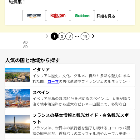
絶景集！
詳細を見る
…
1
2
3
13
AD
AD
人気の国と地域から探す
イタリア
イタリアは歴史、文化、グルメ、自然と多彩な魅力にあふ
れた国。
ローマ
の古代遺跡やフィレンツェのルネッサンス
美術、ヴェネツィアの運河など、歴史あるスポットはもち
スペイン
ろん、トスカーナの美しい田園風景やアマルフィ海岸の絶
景など、自然景観も見逃せない。観光の合間には、本場の
イベリア半島のほぼ80％を占めるスペインは、太陽が降り
ピザやパスタなど、絶品のイタリア料理を堪能することも
注ぐ地中海沿岸から雄大なピレネー山脈まで、多彩な自然
できる。朝目覚めてから夜眠るまで、すべての瞬間を楽し
と文化が詰まったヨーロッパ屈指の旅行先だ。多様な地域
フランスの基本情報と観光ガイド・有名観光スポ
ませてくれるイタリアで、忘れられない旅をしてみよう！
文化が根付くこの国では、情熱的なフラメンコ、熱気あふ
なお、新着のイタリア情報は
コンテンツ一覧
を参照してほ
れる闘牛、そして美味しいタパスが生活の一部となってい
ット
しい。
る。首都マドリードの洗練された雰囲気や、バルセロナの
フランスは、世界中の旅行者を魅了し続けるヨーロッパ屈
アートに溢れた街角から、地方では古代ローマ遺跡や中世
指の観光地だ。首都パリのエッフェル塔やルーブル美術館
の城塞都市、穏やかなビーチリゾートまで多彩な表情を見
といった象徴的なスポットから、田舎町の古風な美しさま