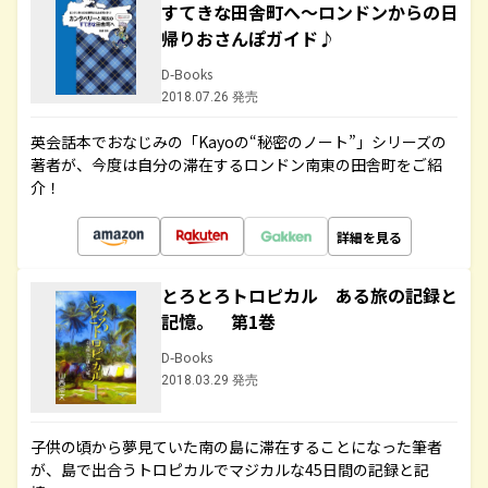
すてきな田舎町へ～ロンドンからの日
帰りおさんぽガイド♪
D-Books
2018.07.26 発売
英会話本でおなじみの「Kayoの“秘密のノート”」シリーズの
著者が、今度は自分の滞在するロンドン南東の田舎町をご紹
介！
詳細を見る
とろとろトロピカル ある旅の記録と
記憶。 第1巻
D-Books
2018.03.29 発売
子供の頃から夢見ていた南の島に滞在することになった筆者
が、島で出合うトロピカルでマジカルな45日間の記録と記