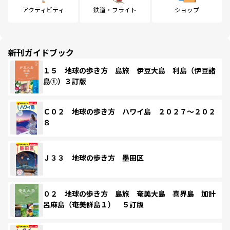
アクティビティ
鉄道・フライト
ショップ
新刊ガイドブック
１５ 地球の歩き方 島旅 伊豆大島 利島（伊豆諸
島①）３訂版
Ｃ０２ 地球の歩き方 ハワイ島 ２０２７～２０２
８
Ｊ３３ 地球の歩き方 墨田区
０２ 地球の歩き方 島旅 奄美大島 喜界島 加計
呂麻島（奄美群島１） ５訂版