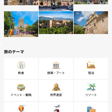
旅のテーマ
飲食
建築・アート
宿泊
イベント・観戦
世界遺産
リゾート