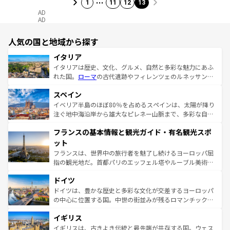
1
11
12
13
AD
AD
人気の国と地域から探す
イタリア
イタリアは歴史、文化、グルメ、自然と多彩な魅力にあふ
れた国。
ローマ
の古代遺跡やフィレンツェのルネッサンス
美術、ヴェネツィアの運河など、歴史あるスポットはもち
スペイン
ろん、トスカーナの美しい田園風景やアマルフィ海岸の絶
景など、自然景観も見逃せない。観光の合間には、本場の
イベリア半島のほぼ80％を占めるスペインは、太陽が降り
ピザやパスタなど、絶品のイタリア料理を堪能することも
注ぐ地中海沿岸から雄大なピレネー山脈まで、多彩な自然
できる。朝目覚めてから夜眠るまで、すべての瞬間を楽し
と文化が詰まったヨーロッパ屈指の旅行先だ。多様な地域
フランスの基本情報と観光ガイド・有名観光スポ
ませてくれるイタリアで、忘れられない旅をしてみよう！
文化が根付くこの国では、情熱的なフラメンコ、熱気あふ
なお、新着のイタリア情報は
コンテンツ一覧
を参照してほ
れる闘牛、そして美味しいタパスが生活の一部となってい
ット
しい。
る。首都マドリードの洗練された雰囲気や、バルセロナの
フランスは、世界中の旅行者を魅了し続けるヨーロッパ屈
アートに溢れた街角から、地方では古代ローマ遺跡や中世
指の観光地だ。首都パリのエッフェル塔やルーブル美術館
の城塞都市、穏やかなビーチリゾートまで多彩な表情を見
といった象徴的なスポットから、田舎町の古風な美しさま
せる。地方によって風土や気候が異なるスペインはその個
ドイツ
で、幅広い魅力が詰まっている。華麗な宮殿、歴史的な大
性で訪れる人を魅了する。 なお、新着のスペイン情報は
コ
聖堂、美しいビーチ、そして豊かな自然が、訪れる者を心
ドイツは、豊かな歴史と多彩な文化が交差するヨーロッパ
ンテンツ一覧
を参照してほしい。
から魅了する。また、フランスは美食の国としても知ら
の中心に位置する国。中世の街並みが残るロマンチック街
れ、フランス料理はユネスコ無形文化遺産にも登録されて
道から、未来を先取りするようなモダンな都市まで多様な
イギリス
いる。シャンパンの発祥地であるランス、プロヴァンスの
顔を持つこの国は、どこを歩いても飽きることがない。ベ
香り高いラベンダー畑など、多彩な楽しみ方が可能だ。さ
ルリンの文化的活気、バイエルン州のアルプスの絶景、そ
イギリスは、古きよき伝統と最先端が共存する国。ウェス