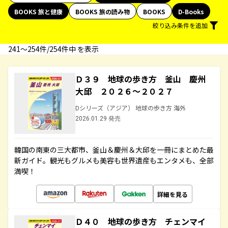
BOOKS 旅と健康
BOOKS 旅の読み物
BOOKS
D-Books
絞り込み条件を追加
241〜254件/254件中 を表示
Ｄ３９ 地球の歩き方 釜山 慶州
大邱 ２０２６～２０２７
Dシリーズ（アジア） 地球の歩き方 海外
2026.01.29 発売
韓国の南東の三大都市、釜山＆慶州＆大邱を一冊にまとめた最
新ガイド。観光もグルメも美容も世界遺産もエンタメも、全部
満喫！
詳細を見る
Ｄ４０ 地球の歩き方 チェンマイ