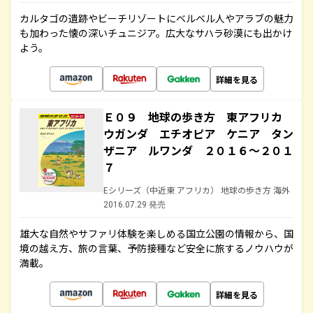
カルタゴの遺跡やビーチリゾートにベルベル人やアラブの魅力
も加わった懐の深いチュニジア。広大なサハラ砂漠にも出かけ
よう。
詳細を見る
Ｅ０９ 地球の歩き方 東アフリカ
ウガンダ エチオピア ケニア タン
ザニア ルワンダ ２０１６～２０１
７
Eシリーズ（中近東 アフリカ） 地球の歩き方 海外
2016.07.29 発売
雄大な自然やサファリ体験を楽しめる国立公園の情報から、国
境の越え方、旅の言葉、予防接種など安全に旅するノウハウが
満載。
詳細を見る