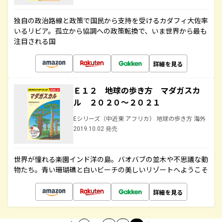
独自の政治路線と政策で国民から支持を受けるカダフィ大佐率
いるリビア。孤立から協調への政策転換で、いま世界から最も
注目される国
詳細を見る
Ｅ１２ 地球の歩き方 マダガスカ
ル ２０２０～２０２１
Eシリーズ（中近東 アフリカ） 地球の歩き方 海外
2019.10.02 発売
世界が憧れる楽園インド洋の島。バオバブの並木や不思議な動
物たち。青い珊瑚礁と白いビーチの美しいリゾートへようこそ
詳細を見る
…