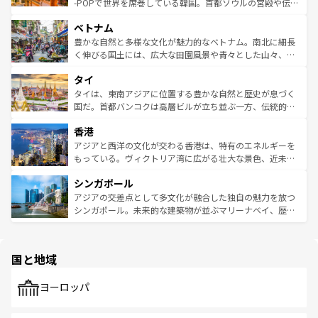
い。オーストラリアの多彩な魅力を存分に味わいつくそ
驚きをもたらしてくれる。また、奥深い台湾の食文化も魅
-POPで世界を席巻している韓国。首都ソウルの宮殿や伝統
う。 なお、新着のオーストラリア情報は
コンテンツ一覧
を
力で、夜市などの屋台グルメから高級料理、ヘルシーで美
家屋が並ぶエリアでは韓国の歴史と文化に浸ることがで
参照してほしい。
ベトナム
容にもいいと評判のスイーツなど、バラエティ豊かな料理
き、地方に足を延ばせば四季折々の自然美を楽しむことが
が味わえる。 なお、新着の台湾情報は
コンテンツ一覧
を参
できる。そして、キムチや焼肉、絶品のストリートフード
豊かな自然と多様な文化が魅力的なベトナム。南北に細長
照してほしい。
まで、さまざまな韓国料理が待っている。夜には、韓国な
く伸びる国土には、広大な田園風景や青々とした山々、世
らではのナイトライフも堪能できる。あたたかいホスピタ
界遺産に登録された壮大な自然景観が点在し、都市部では
タイ
リティに包まれながら、韓国の多彩な魅力を心ゆくまで味
急速な発展と共に伝統が息づく。ハノイの古い町並みやホ
わってみてほしい。 なお、新着の韓国情報は
コンテンツ一
ーチミン市のフランス統治時代の建物も、独特の雰囲気を
タイは、東南アジアに位置する豊かな自然と歴史が息づく
覧
を参照してほしい。
醸し出している。また、バラエティの豊かさとおいしさで
国だ。首都バンコクは高層ビルが立ち並ぶ一方、伝統的な
世界中の食通を魅了してやまないベトナム料理も魅力のひ
寺院や市場がいたるところに点在し、古きよき文化と現代
香港
とつ。フォーやバインミー、ベトナムコーヒーなどは、ぜ
の活気が交差している。北部ではチェンマイなどの山岳地
ひ現地で味わいたい。どの地域を訪れてもあたたかい人々
帯で自然と触れ合い、南部ではプーケットやクラビの美し
アジアと西洋の文化が交わる香港は、特有のエネルギーを
が旅行者を迎えてくれるので、きっと忘れられない旅にな
いビーチでリゾート気分を楽しむことができる。タイ料理
もっている。ヴィクトリア湾に広がる壮大な景色、近未来
るはずだ。 なお、新着のベトナム情報は
コンテンツ一覧
を
は世界的に有名で、屋台から高級レストランまで味覚を刺
的なアートスポット、そして歴史と現代が融合した町並
参照してほしい。
シンガポール
激する。気候は一年中温暖で、どの季節にも異なる楽しみ
み、どこを訪れても感動するはず。観光スポットが密集し
が待っている。親しみやすいタイの人々、仏教を中心とし
ており、効率よく見どころを回れるのも魅力。息をのむよ
アジアの交差点として多文化が融合した独自の魅力を放つ
た文化、そして多様な観光資源が、訪れる旅人を魅了し続
うな絶景から文化的な体験まで、香港を存分に楽しみ尽く
シンガポール。未来的な建築物が並ぶマリーナベイ、歴史
ける。 なお、新着のタイ情報は
コンテンツ一覧
を参照して
そう。 なお、新着の香港情報は
コンテンツ一覧
を参照して
と伝統を感じられるエスニックタウン、多数の緑豊かな公
ほしい。
ほしい。
園や自然保護区など、自然が調和した近代的な景観と文化
の多様性あふれるカラフルな町は、どこを歩いても新しい
国と地域
発見がある。さらに、治安のよさや充実した公共交通機関
も、旅行者にとっては魅力的なポイント。グルメも豊富
で、ホーカーズは地元の風情を楽しめる外せないスポット
ヨーロッパ
だ。訪れる人を飽きさせないシンガポールで、多様な魅力
を体感しよう。 なお、新着のシンガポール情報は
コンテン