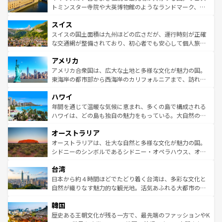
らに、パリ以外の地域にも魅力が溢れており、どの街角に
してライン川沿いのワイン畑といった風景は必見。ビール
トミンスター寺院や大英博物館のようなランドマーク、歴
も豊かな歴史と文化が息づいている。パリ以外の個性あふ
とソーセージを味わいながら地元の人と過ごす楽しい時間
史ある大学都市、美しい丘陵地帯や牧歌的な風景など、エ
れる地方に足を運ぶとそれぞれで全く異なる文化を体験で
スイス
は、お酒好きな人にはぜひ体験してほしい。 なお、新着の
リアごとに異なる魅力がある。また、優雅なアフタヌーン
きるだろう。 なお、新着のフランス情報は
コンテンツ一覧
ドイツ情報は
コンテンツ一覧
を参照してほしい。
ティー、ビール好きにはたまらない英国パブ、サッカー観
スイスの国土面積は九州ほどの広さだが、運行時刻が正確
を参照してほしい。
戦など、本場だからこそできる体験も豊富。イギリスを旅
な交通網が整備されており、初心者でも安心して個人旅行
して楽しみつくそう。 なお、新着のイギリス情報は
コンテ
を楽しめる。日本同様に時刻表どおりの旅が可能だ。中世
アメリカ
ンツ一覧
を参照してほしい。
の建物がそのまま残る町や、スイスならではのユニークな
博物館もあり、アルプス観光だけでなく町歩きも満喫する
アメリカ合衆国は、広大な土地と多様な文化が魅力の国。
ことができる。国民の所得が高いため物価も高いが、旅行
東海岸の都市部から西海岸のカリフォルニアまで、訪れる
者向けの交通パス提供のサービスもあり、うまく活用すれ
場所ごとに異なる風景と体験が待っている。ニューヨーク
ハワイ
ば市内交通費無料で観光を楽しむこともできる。 なお、新
のような巨大都市は、観光、ショッピング、エンターテイ
着のスイス情報は
コンテンツ一覧
を参照してほしい。
ンメントが詰まった刺激的なスポットだ。一方、アメリカ
年間を通じて温暖な気候に恵まれ、多くの島で構成される
西部には大自然が広がり、グランドキャニオンやイエロー
ハワイは、どの島も独自の魅力をもっている。大自然の神
ストーン国立公園といった絶景が堪能できる。さらに、南
秘を感じたいなら、火山が生み出した壮大な景観を誇るハ
オーストラリア
部のニューオーリンズでは、音楽と美食が融合した独特の
ワイ島は見逃せない。また、定番の観光地といえばオアフ
文化が魅力。旅行者はアメリカの各地域で異なる魅力を楽
島だが、静かな自然を求めるならマウイ島やカウアイ島が
オーストラリアは、壮大な自然と多様な文化が魅力の国。
しみながら、その多様性と豊かな歴史を感じることができ
おすすめ。エメラルドグリーンに輝く海をはじめ、豊かな
シドニーのシンボルであるシドニー・オペラハウス、オー
るだろう。車でのロードトリップや列車の旅も、アメリカ
文化や歴史が息づいている。「アロハスピリット」と呼ば
ストラリア東海岸北部に広がる大サンゴ礁地帯グレートバ
ならではの贅沢な旅のスタイルだ。 なお、新着のアメリカ
台湾
れるおもてなしの心で訪れる人々を迎えてくれるハワイの
リアリーフや大陸中央部にそびえるウルル（エアーズロッ
情報は
コンテンツ一覧
を参照してほしい。
人々、おいしいローカルフードやハワイアンミュージッ
ク）、タスマニアの美しい原生林やケアンズの熱帯雨林な
日本から約４時間ほどでたどり着く台湾は、多彩な文化と
ク、伝統的なフラダンスなど、すべてがハワイの魅力を彩
ど、見どころがたくさん。また、カフェやワイン、オージ
自然が織りなす魅力的な観光地。活気あふれる大都市の台
っている。訪れるたびに新しい発見と感動が待っているハ
ービーフなどの食文化も豊かで、美味しいものであふれて
北やノスタルジックな町並みが人気な九份（ジォウフェ
ワイを、存分に味わってほしい。 なお、新着のハワイ情報
韓国
いる。アクティビティも充実しており、サーフィンやダイ
ン）、静ひつな山岳地帯である台湾東部など、都市の喧騒
は
コンテンツ一覧
を参照してほしい。
ビング、ハイキングなど、アウトドア好きにはたまらな
と山間の静けさが共存しており、訪れる人に新しい発見と
歴史ある王朝文化が残る一方で、最先端のファッションやK