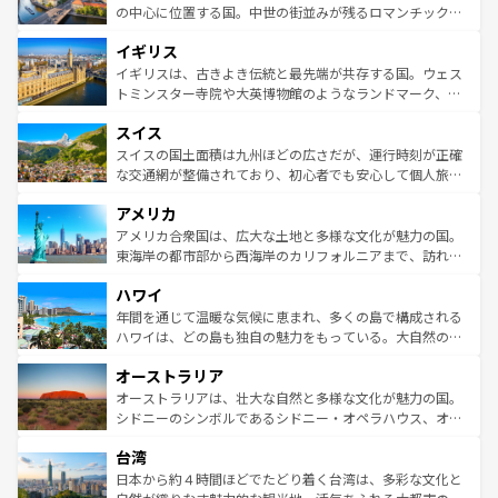
ンテンツ一覧
を参照してほしい。
から魅了する。また、フランスは美食の国としても知ら
の中心に位置する国。中世の街並みが残るロマンチック街
れ、フランス料理はユネスコ無形文化遺産にも登録されて
道から、未来を先取りするようなモダンな都市まで多様な
イギリス
いる。シャンパンの発祥地であるランス、プロヴァンスの
顔を持つこの国は、どこを歩いても飽きることがない。ベ
香り高いラベンダー畑など、多彩な楽しみ方が可能だ。さ
ルリンの文化的活気、バイエルン州のアルプスの絶景、そ
イギリスは、古きよき伝統と最先端が共存する国。ウェス
らに、パリ以外の地域にも魅力が溢れており、どの街角に
してライン川沿いのワイン畑といった風景は必見。ビール
トミンスター寺院や大英博物館のようなランドマーク、歴
も豊かな歴史と文化が息づいている。パリ以外の個性あふ
とソーセージを味わいながら地元の人と過ごす楽しい時間
史ある大学都市、美しい丘陵地帯や牧歌的な風景など、エ
れる地方に足を運ぶとそれぞれで全く異なる文化を体験で
スイス
は、お酒好きな人にはぜひ体験してほしい。 なお、新着の
リアごとに異なる魅力がある。また、優雅なアフタヌーン
きるだろう。 なお、新着のフランス情報は
コンテンツ一覧
ドイツ情報は
コンテンツ一覧
を参照してほしい。
ティー、ビール好きにはたまらない英国パブ、サッカー観
スイスの国土面積は九州ほどの広さだが、運行時刻が正確
を参照してほしい。
戦など、本場だからこそできる体験も豊富。イギリスを旅
な交通網が整備されており、初心者でも安心して個人旅行
して楽しみつくそう。 なお、新着のイギリス情報は
コンテ
を楽しめる。日本同様に時刻表どおりの旅が可能だ。中世
アメリカ
ンツ一覧
を参照してほしい。
の建物がそのまま残る町や、スイスならではのユニークな
博物館もあり、アルプス観光だけでなく町歩きも満喫する
アメリカ合衆国は、広大な土地と多様な文化が魅力の国。
ことができる。国民の所得が高いため物価も高いが、旅行
東海岸の都市部から西海岸のカリフォルニアまで、訪れる
者向けの交通パス提供のサービスもあり、うまく活用すれ
場所ごとに異なる風景と体験が待っている。ニューヨーク
ハワイ
ば市内交通費無料で観光を楽しむこともできる。 なお、新
のような巨大都市は、観光、ショッピング、エンターテイ
着のスイス情報は
コンテンツ一覧
を参照してほしい。
ンメントが詰まった刺激的なスポットだ。一方、アメリカ
年間を通じて温暖な気候に恵まれ、多くの島で構成される
西部には大自然が広がり、グランドキャニオンやイエロー
ハワイは、どの島も独自の魅力をもっている。大自然の神
ストーン国立公園といった絶景が堪能できる。さらに、南
秘を感じたいなら、火山が生み出した壮大な景観を誇るハ
オーストラリア
部のニューオーリンズでは、音楽と美食が融合した独特の
ワイ島は見逃せない。また、定番の観光地といえばオアフ
文化が魅力。旅行者はアメリカの各地域で異なる魅力を楽
島だが、静かな自然を求めるならマウイ島やカウアイ島が
オーストラリアは、壮大な自然と多様な文化が魅力の国。
しみながら、その多様性と豊かな歴史を感じることができ
おすすめ。エメラルドグリーンに輝く海をはじめ、豊かな
シドニーのシンボルであるシドニー・オペラハウス、オー
るだろう。車でのロードトリップや列車の旅も、アメリカ
文化や歴史が息づいている。「アロハスピリット」と呼ば
ストラリア東海岸北部に広がる大サンゴ礁地帯グレートバ
ならではの贅沢な旅のスタイルだ。 なお、新着のアメリカ
台湾
れるおもてなしの心で訪れる人々を迎えてくれるハワイの
リアリーフや大陸中央部にそびえるウルル（エアーズロッ
情報は
コンテンツ一覧
を参照してほしい。
人々、おいしいローカルフードやハワイアンミュージッ
ク）、タスマニアの美しい原生林やケアンズの熱帯雨林な
日本から約４時間ほどでたどり着く台湾は、多彩な文化と
ク、伝統的なフラダンスなど、すべてがハワイの魅力を彩
ど、見どころがたくさん。また、カフェやワイン、オージ