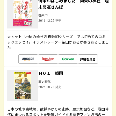
御朱印はじめました 関東の神社 週
末開運さんぽ
御朱印
2016.12.22 発売
大ヒット「地球の歩き方 御朱印シリーズ」では初めてのコミ
ックエッセイ。イラストレーター柴田かおるが書きおろしまし
た
詳細を見る
Ｈ０１ 戦国
歴史時代
2025.10.23 発売
日本の城や古戦場、武将ゆかりの史跡、展示施設など、戦国時
代にまつわるスポットを徹底ガイドする歴史ファン必携の一