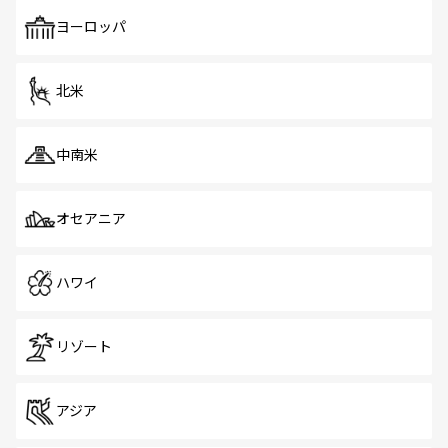
も、旅行者にとっては魅力的なポイント。グルメも豊富
で、ホーカーズは地元の風情を楽しめる外せないスポット
ヨーロッパ
だ。訪れる人を飽きさせないシンガポールで、多様な魅力
を体感しよう。 なお、新着のシンガポール情報は
コンテン
ツ一覧
を参照してほしい。
北米
中南米
オセアニア
ハワイ
リゾート
アジア