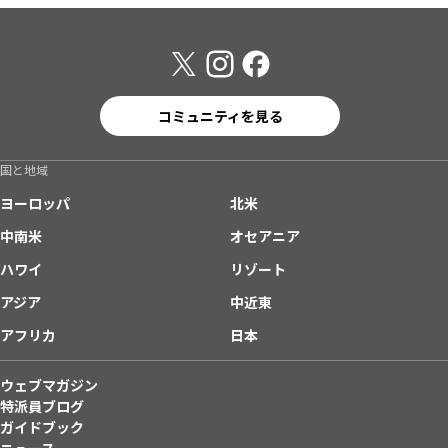
コミュニティを見る
国と地域
ヨーロッパ
北米
中南米
オセアニア
ハワイ
リゾート
アジア
中近東
アフリカ
日本
ウェブマガジン
特派員ブログ
ガイドブック
ニュース