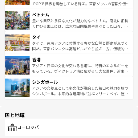
い。オーストラリアの多彩な魅力を存分に味わいつくそ
驚きをもたらしてくれる。また、奥深い台湾の食文化も魅
-POPで世界を席巻している韓国。首都ソウルの宮殿や伝統
う。 なお、新着のオーストラリア情報は
コンテンツ一覧
を
力で、夜市などの屋台グルメから高級料理、ヘルシーで美
家屋が並ぶエリアでは韓国の歴史と文化に浸ることがで
参照してほしい。
ベトナム
容にもいいと評判のスイーツなど、バラエティ豊かな料理
き、地方に足を延ばせば四季折々の自然美を楽しむことが
が味わえる。 なお、新着の台湾情報は
コンテンツ一覧
を参
できる。そして、キムチや焼肉、絶品のストリートフード
豊かな自然と多様な文化が魅力的なベトナム。南北に細長
照してほしい。
まで、さまざまな韓国料理が待っている。夜には、韓国な
く伸びる国土には、広大な田園風景や青々とした山々、世
らではのナイトライフも堪能できる。あたたかいホスピタ
界遺産に登録された壮大な自然景観が点在し、都市部では
タイ
リティに包まれながら、韓国の多彩な魅力を心ゆくまで味
急速な発展と共に伝統が息づく。ハノイの古い町並みやホ
わってみてほしい。 なお、新着の韓国情報は
コンテンツ一
ーチミン市のフランス統治時代の建物も、独特の雰囲気を
タイは、東南アジアに位置する豊かな自然と歴史が息づく
覧
を参照してほしい。
醸し出している。また、バラエティの豊かさとおいしさで
国だ。首都バンコクは高層ビルが立ち並ぶ一方、伝統的な
世界中の食通を魅了してやまないベトナム料理も魅力のひ
寺院や市場がいたるところに点在し、古きよき文化と現代
香港
とつ。フォーやバインミー、ベトナムコーヒーなどは、ぜ
の活気が交差している。北部ではチェンマイなどの山岳地
ひ現地で味わいたい。どの地域を訪れてもあたたかい人々
帯で自然と触れ合い、南部ではプーケットやクラビの美し
アジアと西洋の文化が交わる香港は、特有のエネルギーを
が旅行者を迎えてくれるので、きっと忘れられない旅にな
いビーチでリゾート気分を楽しむことができる。タイ料理
もっている。ヴィクトリア湾に広がる壮大な景色、近未来
るはずだ。 なお、新着のベトナム情報は
コンテンツ一覧
を
は世界的に有名で、屋台から高級レストランまで味覚を刺
的なアートスポット、そして歴史と現代が融合した町並
参照してほしい。
シンガポール
激する。気候は一年中温暖で、どの季節にも異なる楽しみ
み、どこを訪れても感動するはず。観光スポットが密集し
が待っている。親しみやすいタイの人々、仏教を中心とし
ており、効率よく見どころを回れるのも魅力。息をのむよ
アジアの交差点として多文化が融合した独自の魅力を放つ
た文化、そして多様な観光資源が、訪れる旅人を魅了し続
うな絶景から文化的な体験まで、香港を存分に楽しみ尽く
シンガポール。未来的な建築物が並ぶマリーナベイ、歴史
ける。 なお、新着のタイ情報は
コンテンツ一覧
を参照して
そう。 なお、新着の香港情報は
コンテンツ一覧
を参照して
と伝統を感じられるエスニックタウン、多数の緑豊かな公
ほしい。
ほしい。
園や自然保護区など、自然が調和した近代的な景観と文化
の多様性あふれるカラフルな町は、どこを歩いても新しい
国と地域
発見がある。さらに、治安のよさや充実した公共交通機関
も、旅行者にとっては魅力的なポイント。グルメも豊富
で、ホーカーズは地元の風情を楽しめる外せないスポット
ヨーロッパ
だ。訪れる人を飽きさせないシンガポールで、多様な魅力
を体感しよう。 なお、新着のシンガポール情報は
コンテン