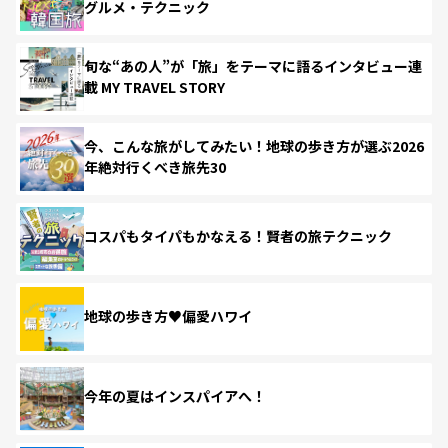
グルメ・テクニック
旬な“あの人”が「旅」をテーマに語るインタビュー連
載 MY TRAVEL STORY
今、こんな旅がしてみたい！地球の歩き方が選ぶ2026
年絶対行くべき旅先30
コスパもタイパもかなえる！賢者の旅テクニック
地球の歩き方♥偏愛ハワイ
今年の夏はインスパイアへ！