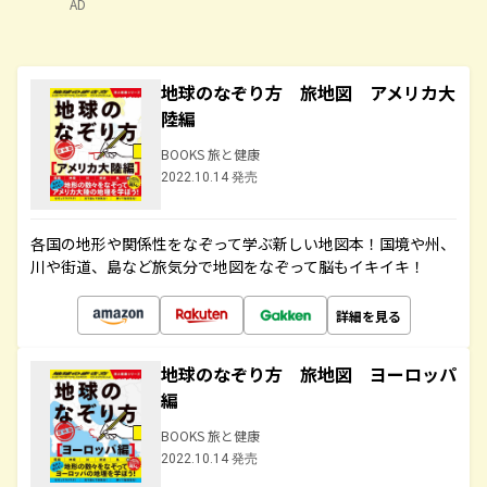
AD
地球のなぞり方 旅地図 アメリカ大
陸編
BOOKS 旅と健康
2022.10.14 発売
各国の地形や関係性をなぞって学ぶ新しい地図本！国境や州、
川や街道、島など旅気分で地図をなぞって脳もイキイキ！
詳細を見る
地球のなぞり方 旅地図 ヨーロッパ
編
BOOKS 旅と健康
2022.10.14 発売