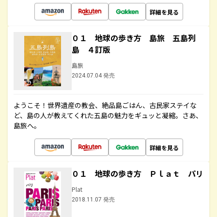
詳細を見る
０１ 地球の歩き方 島旅 五島列
島 ４訂版
島旅
2024.07.04 発売
ようこそ！世界遺産の教会、絶品島ごはん、古民家ステイな
ど、島の人が教えてくれた五島の魅力をギュッと凝縮。さあ、
島旅へ。
詳細を見る
０１ 地球の歩き方 Ｐｌａｔ パリ
Plat
2018.11.07 発売