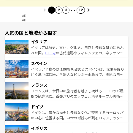
…
1
2
3
12
AD
AD
人気の国と地域から探す
イタリア
イタリアは歴史、文化、グルメ、自然と多彩な魅力にあふ
れた国。
ローマ
の古代遺跡やフィレンツェのルネッサンス
美術、ヴェネツィアの運河など、歴史あるスポットはもち
スペイン
ろん、トスカーナの美しい田園風景やアマルフィ海岸の絶
景など、自然景観も見逃せない。観光の合間には、本場の
イベリア半島のほぼ80％を占めるスペインは、太陽が降り
ピザやパスタなど、絶品のイタリア料理を堪能することも
注ぐ地中海沿岸から雄大なピレネー山脈まで、多彩な自然
できる。朝目覚めてから夜眠るまで、すべての瞬間を楽し
と文化が詰まったヨーロッパ屈指の旅行先だ。多様な地域
フランス
ませてくれるイタリアで、忘れられない旅をしてみよう！
文化が根付くこの国では、情熱的なフラメンコ、熱気あふ
なお、新着のイタリア情報は
コンテンツ一覧
を参照してほ
れる闘牛、そして美味しいタパスが生活の一部となってい
フランスは、世界中の旅行者を魅了し続けるヨーロッパ屈
しい。
る。首都マドリードの洗練された雰囲気や、バルセロナの
指の観光地だ。首都パリのエッフェル塔やルーブル美術館
アートに溢れた街角から、地方では古代ローマ遺跡や中世
といった象徴的なスポットから、田舎町の古風な美しさま
ドイツ
の城塞都市、穏やかなビーチリゾートまで多彩な表情を見
で、幅広い魅力が詰まっている。華麗な宮殿、歴史的な大
せる。地方によって風土や気候が異なるスペインはその個
聖堂、美しいビーチ、そして豊かな自然が、訪れる者を心
ドイツは、豊かな歴史と多彩な文化が交差するヨーロッパ
性で訪れる人を魅了する。 なお、新着のスペイン情報は
コ
から魅了する。また、フランスは美食の国としても知ら
の中心に位置する国。中世の街並みが残るロマンチック街
ンテンツ一覧
を参照してほしい。
れ、フランス料理はユネスコ無形文化遺産にも登録されて
道から、未来を先取りするようなモダンな都市まで多様な
イギリス
いる。シャンパンの発祥地であるランス、プロヴァンスの
顔を持つこの国は、どこを歩いても飽きることがない。ベ