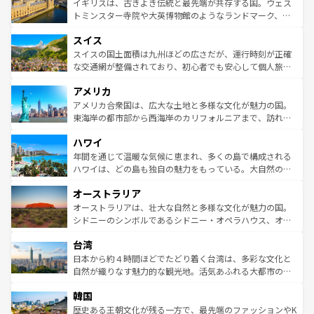
香り高いラベンダー畑など、多彩な楽しみ方が可能だ。さ
ルリンの文化的活気、バイエルン州のアルプスの絶景、そ
イギリスは、古きよき伝統と最先端が共存する国。ウェス
らに、パリ以外の地域にも魅力が溢れており、どの街角に
してライン川沿いのワイン畑といった風景は必見。ビール
トミンスター寺院や大英博物館のようなランドマーク、歴
も豊かな歴史と文化が息づいている。パリ以外の個性あふ
とソーセージを味わいながら地元の人と過ごす楽しい時間
史ある大学都市、美しい丘陵地帯や牧歌的な風景など、エ
れる地方に足を運ぶとそれぞれで全く異なる文化を体験で
スイス
は、お酒好きな人にはぜひ体験してほしい。 なお、新着の
リアごとに異なる魅力がある。また、優雅なアフタヌーン
きるだろう。 なお、新着のフランス情報は
コンテンツ一覧
ドイツ情報は
コンテンツ一覧
を参照してほしい。
ティー、ビール好きにはたまらない英国パブ、サッカー観
スイスの国土面積は九州ほどの広さだが、運行時刻が正確
を参照してほしい。
戦など、本場だからこそできる体験も豊富。イギリスを旅
な交通網が整備されており、初心者でも安心して個人旅行
して楽しみつくそう。 なお、新着のイギリス情報は
コンテ
を楽しめる。日本同様に時刻表どおりの旅が可能だ。中世
アメリカ
ンツ一覧
を参照してほしい。
の建物がそのまま残る町や、スイスならではのユニークな
博物館もあり、アルプス観光だけでなく町歩きも満喫する
アメリカ合衆国は、広大な土地と多様な文化が魅力の国。
ことができる。国民の所得が高いため物価も高いが、旅行
東海岸の都市部から西海岸のカリフォルニアまで、訪れる
者向けの交通パス提供のサービスもあり、うまく活用すれ
場所ごとに異なる風景と体験が待っている。ニューヨーク
ハワイ
ば市内交通費無料で観光を楽しむこともできる。 なお、新
のような巨大都市は、観光、ショッピング、エンターテイ
着のスイス情報は
コンテンツ一覧
を参照してほしい。
ンメントが詰まった刺激的なスポットだ。一方、アメリカ
年間を通じて温暖な気候に恵まれ、多くの島で構成される
西部には大自然が広がり、グランドキャニオンやイエロー
ハワイは、どの島も独自の魅力をもっている。大自然の神
ストーン国立公園といった絶景が堪能できる。さらに、南
秘を感じたいなら、火山が生み出した壮大な景観を誇るハ
オーストラリア
部のニューオーリンズでは、音楽と美食が融合した独特の
ワイ島は見逃せない。また、定番の観光地といえばオアフ
文化が魅力。旅行者はアメリカの各地域で異なる魅力を楽
島だが、静かな自然を求めるならマウイ島やカウアイ島が
オーストラリアは、壮大な自然と多様な文化が魅力の国。
しみながら、その多様性と豊かな歴史を感じることができ
おすすめ。エメラルドグリーンに輝く海をはじめ、豊かな
シドニーのシンボルであるシドニー・オペラハウス、オー
るだろう。車でのロードトリップや列車の旅も、アメリカ
文化や歴史が息づいている。「アロハスピリット」と呼ば
ストラリア東海岸北部に広がる大サンゴ礁地帯グレートバ
ならではの贅沢な旅のスタイルだ。 なお、新着のアメリカ
台湾
れるおもてなしの心で訪れる人々を迎えてくれるハワイの
リアリーフや大陸中央部にそびえるウルル（エアーズロッ
情報は
コンテンツ一覧
を参照してほしい。
人々、おいしいローカルフードやハワイアンミュージッ
ク）、タスマニアの美しい原生林やケアンズの熱帯雨林な
日本から約４時間ほどでたどり着く台湾は、多彩な文化と
ク、伝統的なフラダンスなど、すべてがハワイの魅力を彩
ど、見どころがたくさん。また、カフェやワイン、オージ
自然が織りなす魅力的な観光地。活気あふれる大都市の台
っている。訪れるたびに新しい発見と感動が待っているハ
ービーフなどの食文化も豊かで、美味しいものであふれて
北やノスタルジックな町並みが人気な九份（ジォウフェ
ワイを、存分に味わってほしい。 なお、新着のハワイ情報
韓国
いる。アクティビティも充実しており、サーフィンやダイ
ン）、静ひつな山岳地帯である台湾東部など、都市の喧騒
は
コンテンツ一覧
を参照してほしい。
ビング、ハイキングなど、アウトドア好きにはたまらな
と山間の静けさが共存しており、訪れる人に新しい発見と
歴史ある王朝文化が残る一方で、最先端のファッションやK