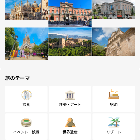
旅のテーマ
飲食
建築・アート
宿泊
イベント・観戦
世界遺産
リゾート