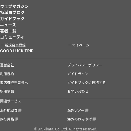
ウェブマガジン
特派員ブログ
ガイドブック
ニュース
著者一覧
コミュニティ
新規会員登録
マイページ
GOOD LUCK TRIP
運営会社
プライバシーポリシー
利用規約
ガイドライン
書店御担当者様へ
ガイドブックに投稿する
採用情報
お問い合わせ
関連サービス
海外航空券
海外ツアー
旅行用品
海外のおみやげ
© Arukikata. Co.,Ltd. All rights reserved.