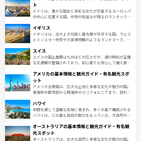
性で訪れる人を魅了する。 なお、新着のスペイン情報は
コ
聖堂、美しいビーチ、そして豊かな自然が、訪れる者を心
ト
ンテンツ一覧
を参照してほしい。
から魅了する。また、フランスは美食の国としても知ら
ドイツは、豊かな歴史と多彩な文化が交差するヨーロッパ
れ、フランス料理はユネスコ無形文化遺産にも登録されて
の中心に位置する国。中世の街並みが残るロマンチック街
いる。シャンパンの発祥地であるランス、プロヴァンスの
道から、未来を先取りするようなモダンな都市まで多様な
香り高いラベンダー畑など、多彩な楽しみ方が可能だ。さ
イギリス
顔を持つこの国は、どこを歩いても飽きることがない。ベ
らに、パリ以外の地域にも魅力が溢れており、どの街角に
ルリンの文化的活気、バイエルン州のアルプスの絶景、そ
イギリスは、古きよき伝統と最先端が共存する国。ウェス
も豊かな歴史と文化が息づいている。パリ以外の個性あふ
してライン川沿いのワイン畑といった風景は必見。ビール
トミンスター寺院や大英博物館のようなランドマーク、歴
れる地方に足を運ぶとそれぞれで全く異なる文化を体験で
とソーセージを味わいながら地元の人と過ごす楽しい時間
史ある大学都市、美しい丘陵地帯や牧歌的な風景など、エ
きるだろう。 なお、新着のフランス情報は
コンテンツ一覧
スイス
は、お酒好きな人にはぜひ体験してほしい。 なお、新着の
リアごとに異なる魅力がある。また、優雅なアフタヌーン
を参照してほしい。
ドイツ情報は
コンテンツ一覧
を参照してほしい。
ティー、ビール好きにはたまらない英国パブ、サッカー観
スイスの国土面積は九州ほどの広さだが、運行時刻が正確
戦など、本場だからこそできる体験も豊富。イギリスを旅
な交通網が整備されており、初心者でも安心して個人旅行
して楽しみつくそう。 なお、新着のイギリス情報は
コンテ
を楽しめる。日本同様に時刻表どおりの旅が可能だ。中世
アメリカの基本情報と観光ガイド・有名観光スポ
ンツ一覧
を参照してほしい。
の建物がそのまま残る町や、スイスならではのユニークな
博物館もあり、アルプス観光だけでなく町歩きも満喫する
ット
ことができる。国民の所得が高いため物価も高いが、旅行
アメリカ合衆国は、広大な土地と多様な文化が魅力の国。
者向けの交通パス提供のサービスもあり、うまく活用すれ
東海岸の都市部から西海岸のカリフォルニアまで、訪れる
ば市内交通費無料で観光を楽しむこともできる。 なお、新
場所ごとに異なる風景と体験が待っている。ニューヨーク
着のスイス情報は
コンテンツ一覧
を参照してほしい。
ハワイ
のような巨大都市は、観光、ショッピング、エンターテイ
ンメントが詰まった刺激的なスポットだ。一方、アメリカ
年間を通じて温暖な気候に恵まれ、多くの島で構成される
西部には大自然が広がり、グランドキャニオンやイエロー
ハワイは、どの島も独自の魅力をもっている。大自然の神
ストーン国立公園といった絶景が堪能できる。さらに、南
秘を感じたいなら、火山が生み出した壮大な景観を誇るハ
オーストラリアの基本情報と観光ガイド・有名観
部のニューオーリンズでは、音楽と美食が融合した独特の
ワイ島は見逃せない。また、定番の観光地といえばオアフ
文化が魅力。旅行者はアメリカの各地域で異なる魅力を楽
島だが、静かな自然を求めるならマウイ島やカウアイ島が
光スポット
しみながら、その多様性と豊かな歴史を感じることができ
おすすめ。エメラルドグリーンに輝く海をはじめ、豊かな
オーストラリアは、壮大な自然と多様な文化が魅力の国。