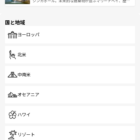
うな絶景から文化的な体験まで、香港を存分に楽しみ尽く
シンガポール。未来的な建築物が並ぶマリーナベイ、歴史
ける。 なお、新着のタイ情報は
コンテンツ一覧
を参照して
そう。 なお、新着の香港情報は
コンテンツ一覧
を参照して
と伝統を感じられるエスニックタウン、多数の緑豊かな公
ほしい。
ほしい。
園や自然保護区など、自然が調和した近代的な景観と文化
の多様性あふれるカラフルな町は、どこを歩いても新しい
国と地域
発見がある。さらに、治安のよさや充実した公共交通機関
も、旅行者にとっては魅力的なポイント。グルメも豊富
で、ホーカーズは地元の風情を楽しめる外せないスポット
ヨーロッパ
だ。訪れる人を飽きさせないシンガポールで、多様な魅力
を体感しよう。 なお、新着のシンガポール情報は
コンテン
ツ一覧
を参照してほしい。
北米
中南米
オセアニア
ハワイ
リゾート