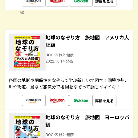
詳細を見る
AD
地球のなぞり方 旅地図 アメリカ大
陸編
BOOKS 旅と健康
2022.10.14 発売
各国の地形や関係性をなぞって学ぶ新しい地図本！国境や州、
川や街道、島など旅気分で地図をなぞって脳もイキイキ！
詳細を見る
地球のなぞり方 旅地図 ヨーロッパ
編
BOOKS 旅と健康