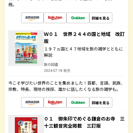
冊。
詳細を見る
Ｗ０１ 世界２４４の国と地域 改訂
版
１９７ヵ国と４７地域を旅の雑学とともに
解説
旅の図鑑
2024.07.18 発売
今こそ学びたい世界のことを集めました！首都、言語、民族、
宗教、特長、現地の挨拶、誰かに話したくなる旅の雑学も。
詳細を見る
０１ 御朱印でめぐる鎌倉のお寺 三
十三観音完全掲載 三訂版