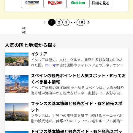
詳細を見る
…
1
2
3
18
AD
AD
人気の国と地域から探す
イタリア
イタリアは歴史、文化、グルメ、自然と多彩な魅力にあふ
れた国。
ローマ
の古代遺跡やフィレンツェのルネッサンス
美術、ヴェネツィアの運河など、歴史あるスポットはもち
スペインの観光ポイントと人気スポット・知ってお
ろん、トスカーナの美しい田園風景やアマルフィ海岸の絶
景など、自然景観も見逃せない。観光の合間には、本場の
くべき基本情報
ピザやパスタなど、絶品のイタリア料理を堪能することも
イベリア半島のほぼ80％を占めるスペインは、太陽が降り
できる。朝目覚めてから夜眠るまで、すべての瞬間を楽し
注ぐ地中海沿岸から雄大なピレネー山脈まで、多彩な自然
ませてくれるイタリアで、忘れられない旅をしてみよう！
と文化が詰まったヨーロッパ屈指の旅行先だ。多様な地域
なお、新着のイタリア情報は
コンテンツ一覧
を参照してほ
フランスの基本情報と観光ガイド・有名観光スポ
文化が根付くこの国では、情熱的なフラメンコ、熱気あふ
しい。
れる闘牛、そして美味しいタパスが生活の一部となってい
ット
る。首都マドリードの洗練された雰囲気や、バルセロナの
フランスは、世界中の旅行者を魅了し続けるヨーロッパ屈
アートに溢れた街角から、地方では古代ローマ遺跡や中世
指の観光地だ。首都パリのエッフェル塔やルーブル美術館
の城塞都市、穏やかなビーチリゾートまで多彩な表情を見
といった象徴的なスポットから、田舎町の古風な美しさま
せる。地方によって風土や気候が異なるスペインはその個
ドイツの基本情報と観光ガイド・有名観光スポッ
で、幅広い魅力が詰まっている。華麗な宮殿、歴史的な大