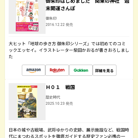
御朱印はじめました 関東の神社 週
末開運さんぽ
御朱印
2016.12.22 発売
大ヒット「地球の歩き方 御朱印シリーズ」では初めてのコミ
ックエッセイ。イラストレーター柴田かおるが書きおろしまし
た
詳細を見る
Ｈ０１ 戦国
歴史時代
2025.10.23 発売
日本の城や古戦場、武将ゆかりの史跡、展示施設など、戦国時
代にまつわるスポットを徹底ガイドする歴史ファン必携の一