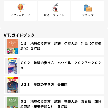
アクティビティ
鉄道・フライト
ショップ
新刊ガイドブック
１５ 地球の歩き方 島旅 伊豆大島 利島（伊豆諸
島①）３訂版
Ｃ０２ 地球の歩き方 ハワイ島 ２０２７～２０２
８
Ｊ３３ 地球の歩き方 墨田区
０２ 地球の歩き方 島旅 奄美大島 喜界島 加計
呂麻島（奄美群島１） ５訂版