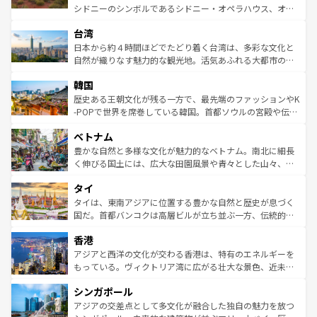
るだろう。車でのロードトリップや列車の旅も、アメリカ
文化や歴史が息づいている。「アロハスピリット」と呼ば
シドニーのシンボルであるシドニー・オペラハウス、オー
ならではの贅沢な旅のスタイルだ。 なお、新着のアメリカ
れるおもてなしの心で訪れる人々を迎えてくれるハワイの
ストラリア東海岸北部に広がる大サンゴ礁地帯グレートバ
情報は
コンテンツ一覧
を参照してほしい。
人々、おいしいローカルフードやハワイアンミュージッ
台湾
リアリーフや大陸中央部にそびえるウルル（エアーズロッ
ク、伝統的なフラダンスなど、すべてがハワイの魅力を彩
ク）、タスマニアの美しい原生林やケアンズの熱帯雨林な
日本から約４時間ほどでたどり着く台湾は、多彩な文化と
っている。訪れるたびに新しい発見と感動が待っているハ
ど、見どころがたくさん。また、カフェやワイン、オージ
自然が織りなす魅力的な観光地。活気あふれる大都市の台
ワイを、存分に味わってほしい。 なお、新着のハワイ情報
ービーフなどの食文化も豊かで、美味しいものであふれて
北やノスタルジックな町並みが人気な九份（ジォウフェ
は
コンテンツ一覧
を参照してほしい。
韓国
いる。アクティビティも充実しており、サーフィンやダイ
ン）、静ひつな山岳地帯である台湾東部など、都市の喧騒
ビング、ハイキングなど、アウトドア好きにはたまらな
と山間の静けさが共存しており、訪れる人に新しい発見と
歴史ある王朝文化が残る一方で、最先端のファッションやK
い。オーストラリアの多彩な魅力を存分に味わいつくそ
驚きをもたらしてくれる。また、奥深い台湾の食文化も魅
-POPで世界を席巻している韓国。首都ソウルの宮殿や伝統
う。 なお、新着のオーストラリア情報は
コンテンツ一覧
を
力で、夜市などの屋台グルメから高級料理、ヘルシーで美
家屋が並ぶエリアでは韓国の歴史と文化に浸ることがで
参照してほしい。
ベトナム
容にもいいと評判のスイーツなど、バラエティ豊かな料理
き、地方に足を延ばせば四季折々の自然美を楽しむことが
が味わえる。 なお、新着の台湾情報は
コンテンツ一覧
を参
できる。そして、キムチや焼肉、絶品のストリートフード
豊かな自然と多様な文化が魅力的なベトナム。南北に細長
照してほしい。
まで、さまざまな韓国料理が待っている。夜には、韓国な
く伸びる国土には、広大な田園風景や青々とした山々、世
らではのナイトライフも堪能できる。あたたかいホスピタ
界遺産に登録された壮大な自然景観が点在し、都市部では
タイ
リティに包まれながら、韓国の多彩な魅力を心ゆくまで味
急速な発展と共に伝統が息づく。ハノイの古い町並みやホ
わってみてほしい。 なお、新着の韓国情報は
コンテンツ一
ーチミン市のフランス統治時代の建物も、独特の雰囲気を
タイは、東南アジアに位置する豊かな自然と歴史が息づく
覧
を参照してほしい。
醸し出している。また、バラエティの豊かさとおいしさで
国だ。首都バンコクは高層ビルが立ち並ぶ一方、伝統的な
世界中の食通を魅了してやまないベトナム料理も魅力のひ
寺院や市場がいたるところに点在し、古きよき文化と現代
香港
とつ。フォーやバインミー、ベトナムコーヒーなどは、ぜ
の活気が交差している。北部ではチェンマイなどの山岳地
ひ現地で味わいたい。どの地域を訪れてもあたたかい人々
帯で自然と触れ合い、南部ではプーケットやクラビの美し
アジアと西洋の文化が交わる香港は、特有のエネルギーを
が旅行者を迎えてくれるので、きっと忘れられない旅にな
いビーチでリゾート気分を楽しむことができる。タイ料理
もっている。ヴィクトリア湾に広がる壮大な景色、近未来
るはずだ。 なお、新着のベトナム情報は
コンテンツ一覧
を
は世界的に有名で、屋台から高級レストランまで味覚を刺
的なアートスポット、そして歴史と現代が融合した町並
参照してほしい。
シンガポール
激する。気候は一年中温暖で、どの季節にも異なる楽しみ
み、どこを訪れても感動するはず。観光スポットが密集し
が待っている。親しみやすいタイの人々、仏教を中心とし
ており、効率よく見どころを回れるのも魅力。息をのむよ
アジアの交差点として多文化が融合した独自の魅力を放つ
た文化、そして多様な観光資源が、訪れる旅人を魅了し続