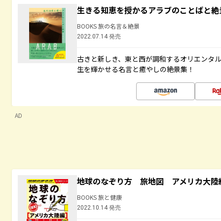
生きる知恵を授かるアラブのことばと絶
BOOKS 旅の名言＆絶景
2022.07.14 発売
古きと新しき、東と西が調和するオリエンタ
生を輝かせる名言と癒やしの絶景集！
AD
地球のなぞり方 旅地図 アメリカ大陸
BOOKS 旅と健康
2022.10.14 発売