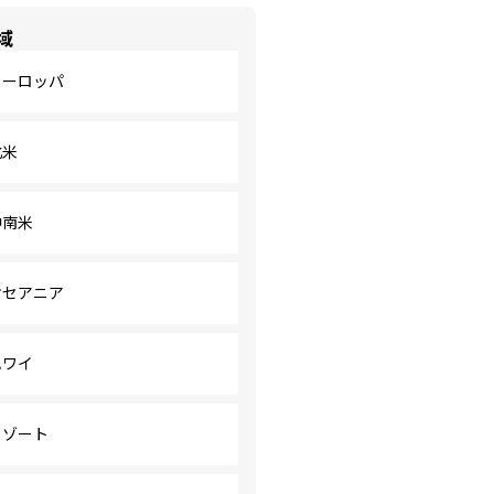
域
ヨーロッパ
北米
中南米
オセアニア
ハワイ
リゾート