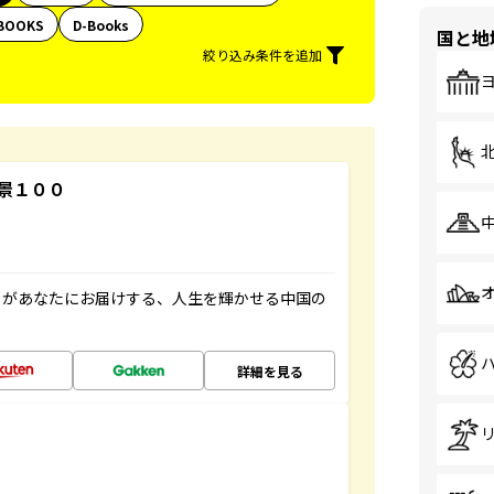
BOOKS
D-Books
国と地
絞り込み条件を追加
景１００
」があなたにお届けする、人生を輝かせる中国の
詳細を見る