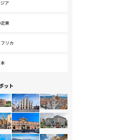
アジア
中近東
アフリカ
日本
ポット