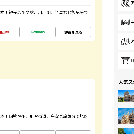
図本！観光名所や橋、川、湖、半島など旅気分で
詳細を見る
人気ス
図本！国境や州、川や街道、島など旅気分で地図