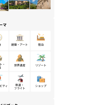
ーマ
食
建築・アート
宿泊
ト・
世界遺産
リゾート
戦
鉄道・
ビティ
ショップ
フライト