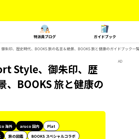
特派員ブログ
ガイドブック
t Style、御朱印、歴史時代、BOOKS 旅の名言＆絶景、BOOKS 旅と健康のガイドブック一
AD
ort Style、御朱印、歴
景、BOOKS 旅と健康の
uco 海外
aruco 国内
Plat
代
旅の図鑑
BOOKS スペシャルコラボ