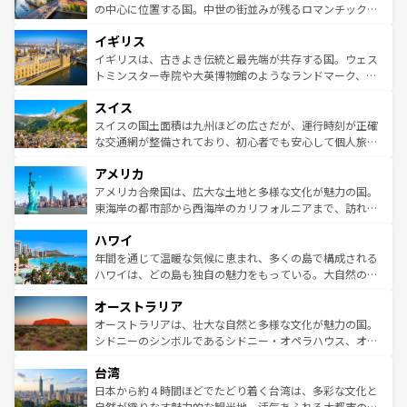
ンテンツ一覧
を参照してほしい。
から魅了する。また、フランスは美食の国としても知ら
の中心に位置する国。中世の街並みが残るロマンチック街
れ、フランス料理はユネスコ無形文化遺産にも登録されて
道から、未来を先取りするようなモダンな都市まで多様な
イギリス
いる。シャンパンの発祥地であるランス、プロヴァンスの
顔を持つこの国は、どこを歩いても飽きることがない。ベ
香り高いラベンダー畑など、多彩な楽しみ方が可能だ。さ
ルリンの文化的活気、バイエルン州のアルプスの絶景、そ
イギリスは、古きよき伝統と最先端が共存する国。ウェス
らに、パリ以外の地域にも魅力が溢れており、どの街角に
してライン川沿いのワイン畑といった風景は必見。ビール
トミンスター寺院や大英博物館のようなランドマーク、歴
も豊かな歴史と文化が息づいている。パリ以外の個性あふ
とソーセージを味わいながら地元の人と過ごす楽しい時間
史ある大学都市、美しい丘陵地帯や牧歌的な風景など、エ
れる地方に足を運ぶとそれぞれで全く異なる文化を体験で
スイス
は、お酒好きな人にはぜひ体験してほしい。 なお、新着の
リアごとに異なる魅力がある。また、優雅なアフタヌーン
きるだろう。 なお、新着のフランス情報は
コンテンツ一覧
ドイツ情報は
コンテンツ一覧
を参照してほしい。
ティー、ビール好きにはたまらない英国パブ、サッカー観
スイスの国土面積は九州ほどの広さだが、運行時刻が正確
を参照してほしい。
戦など、本場だからこそできる体験も豊富。イギリスを旅
な交通網が整備されており、初心者でも安心して個人旅行
して楽しみつくそう。 なお、新着のイギリス情報は
コンテ
を楽しめる。日本同様に時刻表どおりの旅が可能だ。中世
アメリカ
ンツ一覧
を参照してほしい。
の建物がそのまま残る町や、スイスならではのユニークな
博物館もあり、アルプス観光だけでなく町歩きも満喫する
アメリカ合衆国は、広大な土地と多様な文化が魅力の国。
ことができる。国民の所得が高いため物価も高いが、旅行
東海岸の都市部から西海岸のカリフォルニアまで、訪れる
者向けの交通パス提供のサービスもあり、うまく活用すれ
場所ごとに異なる風景と体験が待っている。ニューヨーク
ハワイ
ば市内交通費無料で観光を楽しむこともできる。 なお、新
のような巨大都市は、観光、ショッピング、エンターテイ
着のスイス情報は
コンテンツ一覧
を参照してほしい。
ンメントが詰まった刺激的なスポットだ。一方、アメリカ
年間を通じて温暖な気候に恵まれ、多くの島で構成される
西部には大自然が広がり、グランドキャニオンやイエロー
ハワイは、どの島も独自の魅力をもっている。大自然の神
ストーン国立公園といった絶景が堪能できる。さらに、南
秘を感じたいなら、火山が生み出した壮大な景観を誇るハ
オーストラリア
部のニューオーリンズでは、音楽と美食が融合した独特の
ワイ島は見逃せない。また、定番の観光地といえばオアフ
文化が魅力。旅行者はアメリカの各地域で異なる魅力を楽
島だが、静かな自然を求めるならマウイ島やカウアイ島が
オーストラリアは、壮大な自然と多様な文化が魅力の国。
しみながら、その多様性と豊かな歴史を感じることができ
おすすめ。エメラルドグリーンに輝く海をはじめ、豊かな
シドニーのシンボルであるシドニー・オペラハウス、オー
るだろう。車でのロードトリップや列車の旅も、アメリカ
文化や歴史が息づいている。「アロハスピリット」と呼ば
ストラリア東海岸北部に広がる大サンゴ礁地帯グレートバ
ならではの贅沢な旅のスタイルだ。 なお、新着のアメリカ
台湾
れるおもてなしの心で訪れる人々を迎えてくれるハワイの
リアリーフや大陸中央部にそびえるウルル（エアーズロッ
情報は
コンテンツ一覧
を参照してほしい。
人々、おいしいローカルフードやハワイアンミュージッ
ク）、タスマニアの美しい原生林やケアンズの熱帯雨林な
日本から約４時間ほどでたどり着く台湾は、多彩な文化と
ク、伝統的なフラダンスなど、すべてがハワイの魅力を彩
ど、見どころがたくさん。また、カフェやワイン、オージ
自然が織りなす魅力的な観光地。活気あふれる大都市の台