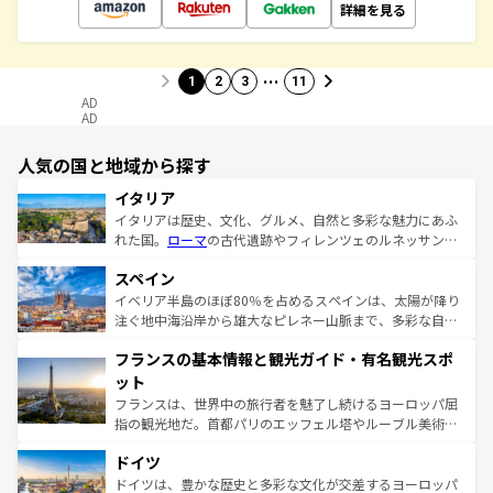
詳細を見る
…
1
2
3
11
AD
AD
人気の国と地域から探す
イタリア
イタリアは歴史、文化、グルメ、自然と多彩な魅力にあふ
れた国。
ローマ
の古代遺跡やフィレンツェのルネッサンス
美術、ヴェネツィアの運河など、歴史あるスポットはもち
スペイン
ろん、トスカーナの美しい田園風景やアマルフィ海岸の絶
景など、自然景観も見逃せない。観光の合間には、本場の
イベリア半島のほぼ80％を占めるスペインは、太陽が降り
ピザやパスタなど、絶品のイタリア料理を堪能することも
注ぐ地中海沿岸から雄大なピレネー山脈まで、多彩な自然
できる。朝目覚めてから夜眠るまで、すべての瞬間を楽し
と文化が詰まったヨーロッパ屈指の旅行先だ。多様な地域
フランスの基本情報と観光ガイド・有名観光スポ
ませてくれるイタリアで、忘れられない旅をしてみよう！
文化が根付くこの国では、情熱的なフラメンコ、熱気あふ
なお、新着のイタリア情報は
コンテンツ一覧
を参照してほ
れる闘牛、そして美味しいタパスが生活の一部となってい
ット
しい。
る。首都マドリードの洗練された雰囲気や、バルセロナの
フランスは、世界中の旅行者を魅了し続けるヨーロッパ屈
アートに溢れた街角から、地方では古代ローマ遺跡や中世
指の観光地だ。首都パリのエッフェル塔やルーブル美術館
の城塞都市、穏やかなビーチリゾートまで多彩な表情を見
といった象徴的なスポットから、田舎町の古風な美しさま
せる。地方によって風土や気候が異なるスペインはその個
ドイツ
で、幅広い魅力が詰まっている。華麗な宮殿、歴史的な大
性で訪れる人を魅了する。 なお、新着のスペイン情報は
コ
聖堂、美しいビーチ、そして豊かな自然が、訪れる者を心
ドイツは、豊かな歴史と多彩な文化が交差するヨーロッパ