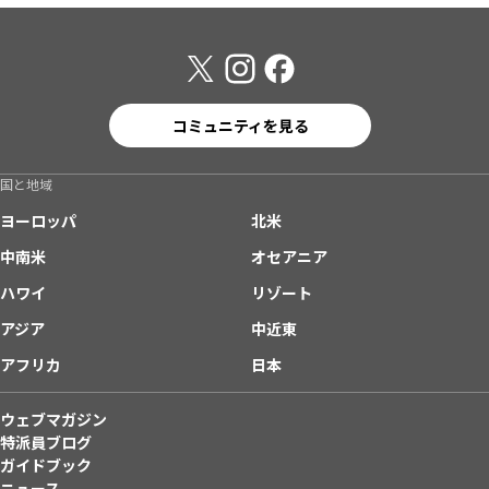
コミュニティを見る
国と地域
ヨーロッパ
北米
中南米
オセアニア
ハワイ
リゾート
アジア
中近東
アフリカ
日本
ウェブマガジン
特派員ブログ
ガイドブック
ニュース