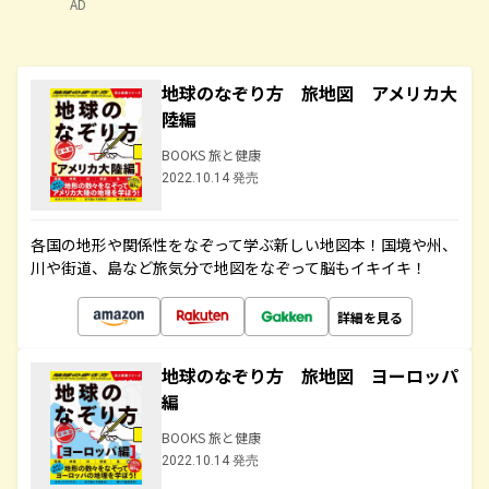
AD
地球のなぞり方 旅地図 アメリカ大
陸編
BOOKS 旅と健康
2022.10.14 発売
各国の地形や関係性をなぞって学ぶ新しい地図本！国境や州、
川や街道、島など旅気分で地図をなぞって脳もイキイキ！
詳細を見る
地球のなぞり方 旅地図 ヨーロッパ
編
BOOKS 旅と健康
2022.10.14 発売