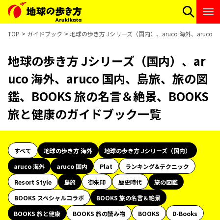
TOP
ガイドブック
地球の歩き方 Jシリーズ（国内）、aruco 海外、aruc
地球の歩き方 Jシリーズ（国内）、ar
uco 海外、aruco 国内、島旅、旅の図
鑑、BOOKS 旅の名言＆絶景、BOOKS
旅と健康のガイドブック一覧
すべて
地球の歩き方 海外
地球の歩き方 Jシリーズ（国内）
aruco 海外
aruco 国内
Plat
ランキング&テクニック
Resort Style
島旅
御朱印
歴史時代
旅の図鑑
BOOKS スペシャルコラボ
BOOKS 旅の名言＆絶景
BOOKS 旅と健康
BOOKS 旅の読み物
BOOKS
D-Books