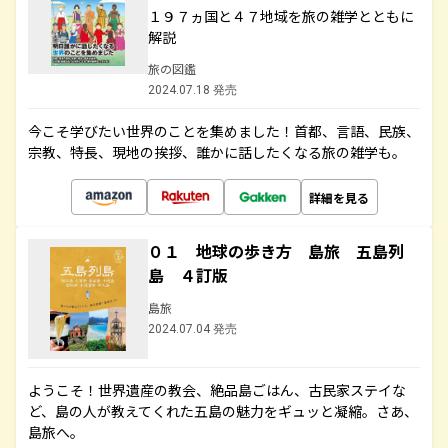
１９７ヵ国と４７地域を旅の雑学とともに
解説
旅の図鑑
2024.07.18 発売
今こそ学びたい世界のことを集めました！首都、言語、民族、
宗教、特長、現地の挨拶、誰かに話したくなる旅の雑学も。
詳細を見る
０１ 地球の歩き方 島旅 五島列
島 ４訂版
島旅
2024.07.04 発売
ようこそ！世界遺産の教会、絶品島ごはん、古民家ステイな
ど、島の人が教えてくれた五島の魅力をギュッと凝縮。さあ、
島旅へ。