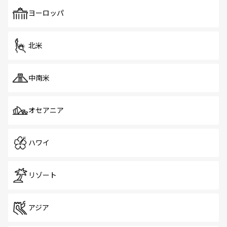
も、旅行者にとっては魅力的なポイント。グルメも豊富
で、ホーカーズは地元の風情を楽しめる外せないスポット
ヨーロッパ
だ。訪れる人を飽きさせないシンガポールで、多様な魅力
を体感しよう。 なお、新着のシンガポール情報は
コンテン
ツ一覧
を参照してほしい。
北米
中南米
オセアニア
ハワイ
リゾート
アジア