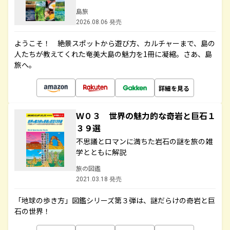
島旅
2026.08.06 発売
ようこそ！ 絶景スポットから遊び方、カルチャーまで、島の
人たちが教えてくれた奄美大島の魅力を1冊に凝縮。さあ、島
旅へ。
詳細を見る
Ｗ０３ 世界の魅力的な奇岩と巨石１
３９選
不思議とロマンに満ちた岩石の謎を旅の雑
学とともに解説
旅の図鑑
2021.03.18 発売
「地球の歩き方」図鑑シリーズ第３弾は、謎だらけの奇岩と巨
石の世界！