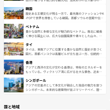
っている。訪れるたびに新しい発見と感動が待っているハ
ービーフなどの食文化も豊かで、美味しいものであふれて
北やノスタルジックな町並みが人気な九份（ジォウフェ
ワイを、存分に味わってほしい。 なお、新着のハワイ情報
韓国
いる。アクティビティも充実しており、サーフィンやダイ
ン）、静ひつな山岳地帯である台湾東部など、都市の喧騒
は
コンテンツ一覧
を参照してほしい。
ビング、ハイキングなど、アウトドア好きにはたまらな
と山間の静けさが共存しており、訪れる人に新しい発見と
歴史ある王朝文化が残る一方で、最先端のファッションやK
い。オーストラリアの多彩な魅力を存分に味わいつくそ
驚きをもたらしてくれる。また、奥深い台湾の食文化も魅
-POPで世界を席巻している韓国。首都ソウルの宮殿や伝統
う。 なお、新着のオーストラリア情報は
コンテンツ一覧
を
力で、夜市などの屋台グルメから高級料理、ヘルシーで美
家屋が並ぶエリアでは韓国の歴史と文化に浸ることがで
参照してほしい。
ベトナム
容にもいいと評判のスイーツなど、バラエティ豊かな料理
き、地方に足を延ばせば四季折々の自然美を楽しむことが
が味わえる。 なお、新着の台湾情報は
コンテンツ一覧
を参
できる。そして、キムチや焼肉、絶品のストリートフード
豊かな自然と多様な文化が魅力的なベトナム。南北に細長
照してほしい。
まで、さまざまな韓国料理が待っている。夜には、韓国な
く伸びる国土には、広大な田園風景や青々とした山々、世
らではのナイトライフも堪能できる。あたたかいホスピタ
界遺産に登録された壮大な自然景観が点在し、都市部では
タイ
リティに包まれながら、韓国の多彩な魅力を心ゆくまで味
急速な発展と共に伝統が息づく。ハノイの古い町並みやホ
わってみてほしい。 なお、新着の韓国情報は
コンテンツ一
ーチミン市のフランス統治時代の建物も、独特の雰囲気を
タイは、東南アジアに位置する豊かな自然と歴史が息づく
覧
を参照してほしい。
醸し出している。また、バラエティの豊かさとおいしさで
国だ。首都バンコクは高層ビルが立ち並ぶ一方、伝統的な
世界中の食通を魅了してやまないベトナム料理も魅力のひ
寺院や市場がいたるところに点在し、古きよき文化と現代
香港
とつ。フォーやバインミー、ベトナムコーヒーなどは、ぜ
の活気が交差している。北部ではチェンマイなどの山岳地
ひ現地で味わいたい。どの地域を訪れてもあたたかい人々
帯で自然と触れ合い、南部ではプーケットやクラビの美し
アジアと西洋の文化が交わる香港は、特有のエネルギーを
が旅行者を迎えてくれるので、きっと忘れられない旅にな
いビーチでリゾート気分を楽しむことができる。タイ料理
もっている。ヴィクトリア湾に広がる壮大な景色、近未来
るはずだ。 なお、新着のベトナム情報は
コンテンツ一覧
を
は世界的に有名で、屋台から高級レストランまで味覚を刺
的なアートスポット、そして歴史と現代が融合した町並
参照してほしい。
シンガポール
激する。気候は一年中温暖で、どの季節にも異なる楽しみ
み、どこを訪れても感動するはず。観光スポットが密集し
が待っている。親しみやすいタイの人々、仏教を中心とし
ており、効率よく見どころを回れるのも魅力。息をのむよ
アジアの交差点として多文化が融合した独自の魅力を放つ
た文化、そして多様な観光資源が、訪れる旅人を魅了し続
うな絶景から文化的な体験まで、香港を存分に楽しみ尽く
シンガポール。未来的な建築物が並ぶマリーナベイ、歴史
ける。 なお、新着のタイ情報は
コンテンツ一覧
を参照して
そう。 なお、新着の香港情報は
コンテンツ一覧
を参照して
と伝統を感じられるエスニックタウン、多数の緑豊かな公
ほしい。
ほしい。
園や自然保護区など、自然が調和した近代的な景観と文化
の多様性あふれるカラフルな町は、どこを歩いても新しい
国と地域
発見がある。さらに、治安のよさや充実した公共交通機関