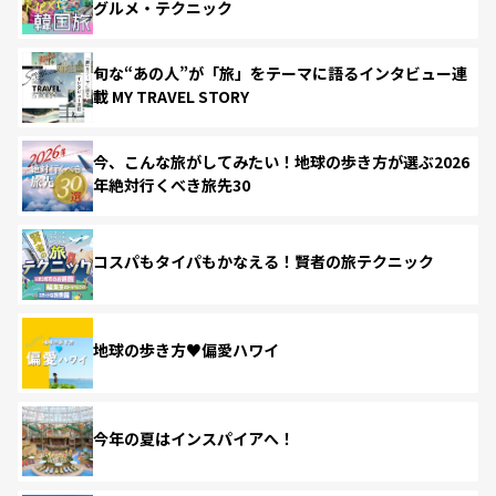
グルメ・テクニック
旬な“あの人”が「旅」をテーマに語るインタビュー連
載 MY TRAVEL STORY
今、こんな旅がしてみたい！地球の歩き方が選ぶ2026
年絶対行くべき旅先30
コスパもタイパもかなえる！賢者の旅テクニック
地球の歩き方♥偏愛ハワイ
今年の夏はインスパイアへ！