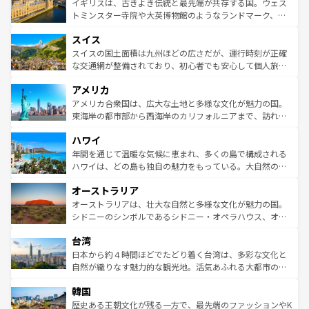
香り高いラベンダー畑など、多彩な楽しみ方が可能だ。さ
ルリンの文化的活気、バイエルン州のアルプスの絶景、そ
イギリスは、古きよき伝統と最先端が共存する国。ウェス
らに、パリ以外の地域にも魅力が溢れており、どの街角に
してライン川沿いのワイン畑といった風景は必見。ビール
トミンスター寺院や大英博物館のようなランドマーク、歴
も豊かな歴史と文化が息づいている。パリ以外の個性あふ
とソーセージを味わいながら地元の人と過ごす楽しい時間
史ある大学都市、美しい丘陵地帯や牧歌的な風景など、エ
れる地方に足を運ぶとそれぞれで全く異なる文化を体験で
スイス
は、お酒好きな人にはぜひ体験してほしい。 なお、新着の
リアごとに異なる魅力がある。また、優雅なアフタヌーン
きるだろう。 なお、新着のフランス情報は
コンテンツ一覧
ドイツ情報は
コンテンツ一覧
を参照してほしい。
ティー、ビール好きにはたまらない英国パブ、サッカー観
スイスの国土面積は九州ほどの広さだが、運行時刻が正確
を参照してほしい。
戦など、本場だからこそできる体験も豊富。イギリスを旅
な交通網が整備されており、初心者でも安心して個人旅行
して楽しみつくそう。 なお、新着のイギリス情報は
コンテ
を楽しめる。日本同様に時刻表どおりの旅が可能だ。中世
アメリカ
ンツ一覧
を参照してほしい。
の建物がそのまま残る町や、スイスならではのユニークな
博物館もあり、アルプス観光だけでなく町歩きも満喫する
アメリカ合衆国は、広大な土地と多様な文化が魅力の国。
ことができる。国民の所得が高いため物価も高いが、旅行
東海岸の都市部から西海岸のカリフォルニアまで、訪れる
者向けの交通パス提供のサービスもあり、うまく活用すれ
場所ごとに異なる風景と体験が待っている。ニューヨーク
ハワイ
ば市内交通費無料で観光を楽しむこともできる。 なお、新
のような巨大都市は、観光、ショッピング、エンターテイ
着のスイス情報は
コンテンツ一覧
を参照してほしい。
ンメントが詰まった刺激的なスポットだ。一方、アメリカ
年間を通じて温暖な気候に恵まれ、多くの島で構成される
西部には大自然が広がり、グランドキャニオンやイエロー
ハワイは、どの島も独自の魅力をもっている。大自然の神
ストーン国立公園といった絶景が堪能できる。さらに、南
秘を感じたいなら、火山が生み出した壮大な景観を誇るハ
オーストラリア
部のニューオーリンズでは、音楽と美食が融合した独特の
ワイ島は見逃せない。また、定番の観光地といえばオアフ
文化が魅力。旅行者はアメリカの各地域で異なる魅力を楽
島だが、静かな自然を求めるならマウイ島やカウアイ島が
オーストラリアは、壮大な自然と多様な文化が魅力の国。
しみながら、その多様性と豊かな歴史を感じることができ
おすすめ。エメラルドグリーンに輝く海をはじめ、豊かな
シドニーのシンボルであるシドニー・オペラハウス、オー
るだろう。車でのロードトリップや列車の旅も、アメリカ
文化や歴史が息づいている。「アロハスピリット」と呼ば
ストラリア東海岸北部に広がる大サンゴ礁地帯グレートバ
ならではの贅沢な旅のスタイルだ。 なお、新着のアメリカ
台湾
れるおもてなしの心で訪れる人々を迎えてくれるハワイの
リアリーフや大陸中央部にそびえるウルル（エアーズロッ
情報は
コンテンツ一覧
を参照してほしい。
人々、おいしいローカルフードやハワイアンミュージッ
ク）、タスマニアの美しい原生林やケアンズの熱帯雨林な
日本から約４時間ほどでたどり着く台湾は、多彩な文化と
ク、伝統的なフラダンスなど、すべてがハワイの魅力を彩
ど、見どころがたくさん。また、カフェやワイン、オージ
自然が織りなす魅力的な観光地。活気あふれる大都市の台
っている。訪れるたびに新しい発見と感動が待っているハ
ービーフなどの食文化も豊かで、美味しいものであふれて
北やノスタルジックな町並みが人気な九份（ジォウフェ
ワイを、存分に味わってほしい。 なお、新着のハワイ情報
韓国
いる。アクティビティも充実しており、サーフィンやダイ
ン）、静ひつな山岳地帯である台湾東部など、都市の喧騒
は
コンテンツ一覧
を参照してほしい。
ビング、ハイキングなど、アウトドア好きにはたまらな
と山間の静けさが共存しており、訪れる人に新しい発見と
歴史ある王朝文化が残る一方で、最先端のファッションやK