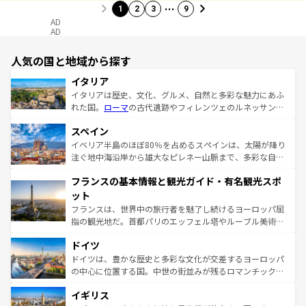
…
1
2
3
9
AD
AD
人気の国と地域から探す
イタリア
イタリアは歴史、文化、グルメ、自然と多彩な魅力にあふ
れた国。
ローマ
の古代遺跡やフィレンツェのルネッサンス
美術、ヴェネツィアの運河など、歴史あるスポットはもち
スペイン
ろん、トスカーナの美しい田園風景やアマルフィ海岸の絶
景など、自然景観も見逃せない。観光の合間には、本場の
イベリア半島のほぼ80％を占めるスペインは、太陽が降り
ピザやパスタなど、絶品のイタリア料理を堪能することも
注ぐ地中海沿岸から雄大なピレネー山脈まで、多彩な自然
できる。朝目覚めてから夜眠るまで、すべての瞬間を楽し
と文化が詰まったヨーロッパ屈指の旅行先だ。多様な地域
フランスの基本情報と観光ガイド・有名観光スポ
ませてくれるイタリアで、忘れられない旅をしてみよう！
文化が根付くこの国では、情熱的なフラメンコ、熱気あふ
なお、新着のイタリア情報は
コンテンツ一覧
を参照してほ
れる闘牛、そして美味しいタパスが生活の一部となってい
ット
しい。
る。首都マドリードの洗練された雰囲気や、バルセロナの
フランスは、世界中の旅行者を魅了し続けるヨーロッパ屈
アートに溢れた街角から、地方では古代ローマ遺跡や中世
指の観光地だ。首都パリのエッフェル塔やルーブル美術館
の城塞都市、穏やかなビーチリゾートまで多彩な表情を見
といった象徴的なスポットから、田舎町の古風な美しさま
せる。地方によって風土や気候が異なるスペインはその個
ドイツ
で、幅広い魅力が詰まっている。華麗な宮殿、歴史的な大
性で訪れる人を魅了する。 なお、新着のスペイン情報は
コ
聖堂、美しいビーチ、そして豊かな自然が、訪れる者を心
ドイツは、豊かな歴史と多彩な文化が交差するヨーロッパ
ンテンツ一覧
を参照してほしい。
から魅了する。また、フランスは美食の国としても知ら
の中心に位置する国。中世の街並みが残るロマンチック街
れ、フランス料理はユネスコ無形文化遺産にも登録されて
道から、未来を先取りするようなモダンな都市まで多様な
イギリス
いる。シャンパンの発祥地であるランス、プロヴァンスの
顔を持つこの国は、どこを歩いても飽きることがない。ベ