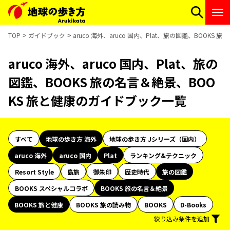
TOP
ガイドブック
aruco 海外、aruco 国内、Plat、旅の図鑑、BOOK
aruco 海外、aruco 国内、Plat、旅の
図鑑、BOOKS 旅の名言＆絶景、BOO
KS 旅と健康のガイドブック一覧
すべて
地球の歩き方 海外
地球の歩き方 Jシリーズ（国内）
aruco 海外
aruco 国内
Plat
ランキング&テクニック
Resort Style
島旅
御朱印
歴史時代
旅の図鑑
BOOKS スペシャルコラボ
BOOKS 旅の名言＆絶景
BOOKS 旅と健康
BOOKS 旅の読み物
BOOKS
D-Books
絞り込み条件を追加