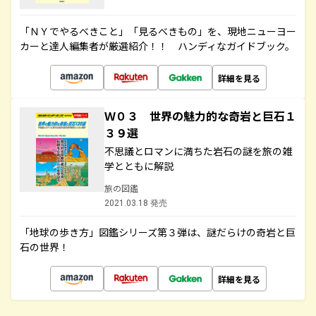
「ＮＹでやるべきこと」「見るべきもの」を、現地ニューヨー
カーと達人編集者が厳選紹介！！ ハンディなガイドブック。
詳細を見る
Ｗ０３ 世界の魅力的な奇岩と巨石１
３９選
不思議とロマンに満ちた岩石の謎を旅の雑
学とともに解説
旅の図鑑
2021.03.18 発売
「地球の歩き方」図鑑シリーズ第３弾は、謎だらけの奇岩と巨
石の世界！
詳細を見る