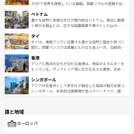
い。オーストラリアの多彩な魅力を存分に味わいつくそ
驚きをもたらしてくれる。また、奥深い台湾の食文化も魅
-POPで世界を席巻している韓国。首都ソウルの宮殿や伝統
う。 なお、新着のオーストラリア情報は
コンテンツ一覧
を
力で、夜市などの屋台グルメから高級料理、ヘルシーで美
家屋が並ぶエリアでは韓国の歴史と文化に浸ることがで
参照してほしい。
ベトナム
容にもいいと評判のスイーツなど、バラエティ豊かな料理
き、地方に足を延ばせば四季折々の自然美を楽しむことが
が味わえる。 なお、新着の台湾情報は
コンテンツ一覧
を参
できる。そして、キムチや焼肉、絶品のストリートフード
豊かな自然と多様な文化が魅力的なベトナム。南北に細長
照してほしい。
まで、さまざまな韓国料理が待っている。夜には、韓国な
く伸びる国土には、広大な田園風景や青々とした山々、世
らではのナイトライフも堪能できる。あたたかいホスピタ
界遺産に登録された壮大な自然景観が点在し、都市部では
タイ
リティに包まれながら、韓国の多彩な魅力を心ゆくまで味
急速な発展と共に伝統が息づく。ハノイの古い町並みやホ
わってみてほしい。 なお、新着の韓国情報は
コンテンツ一
ーチミン市のフランス統治時代の建物も、独特の雰囲気を
タイは、東南アジアに位置する豊かな自然と歴史が息づく
覧
を参照してほしい。
醸し出している。また、バラエティの豊かさとおいしさで
国だ。首都バンコクは高層ビルが立ち並ぶ一方、伝統的な
世界中の食通を魅了してやまないベトナム料理も魅力のひ
寺院や市場がいたるところに点在し、古きよき文化と現代
香港
とつ。フォーやバインミー、ベトナムコーヒーなどは、ぜ
の活気が交差している。北部ではチェンマイなどの山岳地
ひ現地で味わいたい。どの地域を訪れてもあたたかい人々
帯で自然と触れ合い、南部ではプーケットやクラビの美し
アジアと西洋の文化が交わる香港は、特有のエネルギーを
が旅行者を迎えてくれるので、きっと忘れられない旅にな
いビーチでリゾート気分を楽しむことができる。タイ料理
もっている。ヴィクトリア湾に広がる壮大な景色、近未来
るはずだ。 なお、新着のベトナム情報は
コンテンツ一覧
を
は世界的に有名で、屋台から高級レストランまで味覚を刺
的なアートスポット、そして歴史と現代が融合した町並
参照してほしい。
シンガポール
激する。気候は一年中温暖で、どの季節にも異なる楽しみ
み、どこを訪れても感動するはず。観光スポットが密集し
が待っている。親しみやすいタイの人々、仏教を中心とし
ており、効率よく見どころを回れるのも魅力。息をのむよ
アジアの交差点として多文化が融合した独自の魅力を放つ
た文化、そして多様な観光資源が、訪れる旅人を魅了し続
うな絶景から文化的な体験まで、香港を存分に楽しみ尽く
シンガポール。未来的な建築物が並ぶマリーナベイ、歴史
ける。 なお、新着のタイ情報は
コンテンツ一覧
を参照して
そう。 なお、新着の香港情報は
コンテンツ一覧
を参照して
と伝統を感じられるエスニックタウン、多数の緑豊かな公
ほしい。
ほしい。
園や自然保護区など、自然が調和した近代的な景観と文化
の多様性あふれるカラフルな町は、どこを歩いても新しい
国と地域
発見がある。さらに、治安のよさや充実した公共交通機関
も、旅行者にとっては魅力的なポイント。グルメも豊富
で、ホーカーズは地元の風情を楽しめる外せないスポット
ヨーロッパ
だ。訪れる人を飽きさせないシンガポールで、多様な魅力
を体感しよう。 なお、新着のシンガポール情報は
コンテン