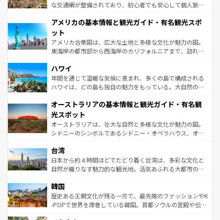
戦など、本場だからこそできる体験も豊富。イギリスを旅
な交通網が整備されており、初心者でも安心して個人旅行
して楽しみつくそう。 なお、新着のイギリス情報は
コンテ
を楽しめる。日本同様に時刻表どおりの旅が可能だ。中世
アメリカの基本情報と観光ガイド・有名観光スポ
ンツ一覧
を参照してほしい。
の建物がそのまま残る町や、スイスならではのユニークな
博物館もあり、アルプス観光だけでなく町歩きも満喫する
ット
ことができる。国民の所得が高いため物価も高いが、旅行
アメリカ合衆国は、広大な土地と多様な文化が魅力の国。
者向けの交通パス提供のサービスもあり、うまく活用すれ
東海岸の都市部から西海岸のカリフォルニアまで、訪れる
ば市内交通費無料で観光を楽しむこともできる。 なお、新
場所ごとに異なる風景と体験が待っている。ニューヨーク
着のスイス情報は
コンテンツ一覧
を参照してほしい。
ハワイ
のような巨大都市は、観光、ショッピング、エンターテイ
ンメントが詰まった刺激的なスポットだ。一方、アメリカ
年間を通じて温暖な気候に恵まれ、多くの島で構成される
西部には大自然が広がり、グランドキャニオンやイエロー
ハワイは、どの島も独自の魅力をもっている。大自然の神
ストーン国立公園といった絶景が堪能できる。さらに、南
秘を感じたいなら、火山が生み出した壮大な景観を誇るハ
オーストラリアの基本情報と観光ガイド・有名観
部のニューオーリンズでは、音楽と美食が融合した独特の
ワイ島は見逃せない。また、定番の観光地といえばオアフ
文化が魅力。旅行者はアメリカの各地域で異なる魅力を楽
島だが、静かな自然を求めるならマウイ島やカウアイ島が
光スポット
しみながら、その多様性と豊かな歴史を感じることができ
おすすめ。エメラルドグリーンに輝く海をはじめ、豊かな
オーストラリアは、壮大な自然と多様な文化が魅力の国。
るだろう。車でのロードトリップや列車の旅も、アメリカ
文化や歴史が息づいている。「アロハスピリット」と呼ば
シドニーのシンボルであるシドニー・オペラハウス、オー
ならではの贅沢な旅のスタイルだ。 なお、新着のアメリカ
れるおもてなしの心で訪れる人々を迎えてくれるハワイの
ストラリア東海岸北部に広がる大サンゴ礁地帯グレートバ
情報は
コンテンツ一覧
を参照してほしい。
人々、おいしいローカルフードやハワイアンミュージッ
台湾
リアリーフや大陸中央部にそびえるウルル（エアーズロッ
ク、伝統的なフラダンスなど、すべてがハワイの魅力を彩
ク）、タスマニアの美しい原生林やケアンズの熱帯雨林な
日本から約４時間ほどでたどり着く台湾は、多彩な文化と
っている。訪れるたびに新しい発見と感動が待っているハ
ど、見どころがたくさん。また、カフェやワイン、オージ
自然が織りなす魅力的な観光地。活気あふれる大都市の台
ワイを、存分に味わってほしい。 なお、新着のハワイ情報
ービーフなどの食文化も豊かで、美味しいものであふれて
北やノスタルジックな町並みが人気な九份（ジォウフェ
は
コンテンツ一覧
を参照してほしい。
韓国
いる。アクティビティも充実しており、サーフィンやダイ
ン）、静ひつな山岳地帯である台湾東部など、都市の喧騒
ビング、ハイキングなど、アウトドア好きにはたまらな
と山間の静けさが共存しており、訪れる人に新しい発見と
歴史ある王朝文化が残る一方で、最先端のファッションやK
い。オーストラリアの多彩な魅力を存分に味わいつくそ
驚きをもたらしてくれる。また、奥深い台湾の食文化も魅
-POPで世界を席巻している韓国。首都ソウルの宮殿や伝統
う。 なお、新着のオーストラリア情報は
コンテンツ一覧
を
力で、夜市などの屋台グルメから高級料理、ヘルシーで美
家屋が並ぶエリアでは韓国の歴史と文化に浸ることがで