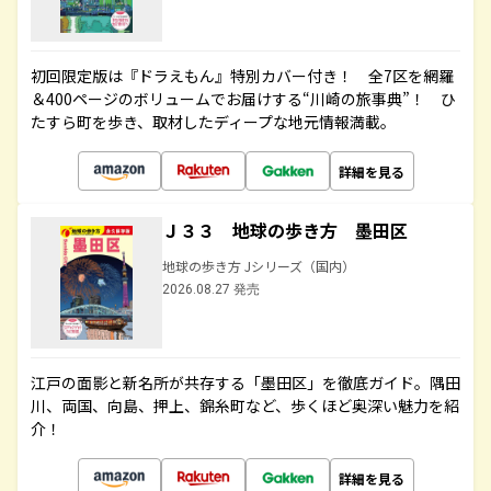
初回限定版は『ドラえもん』特別カバー付き！ 全7区を網羅
＆400ページのボリュームでお届けする“川崎の旅事典”！ ひ
たすら町を歩き、取材したディープな地元情報満載。
詳細を見る
Ｊ３３ 地球の歩き方 墨田区
地球の歩き方 Jシリーズ（国内）
2026.08.27 発売
江戸の面影と新名所が共存する「墨田区」を徹底ガイド。隅田
川、両国、向島、押上、錦糸町など、歩くほど奥深い魅力を紹
介！
詳細を見る