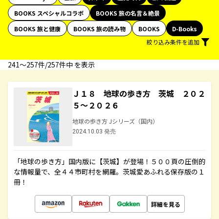
BOOKS スペシャルコラボ
BOOKS 旅の名言＆絶景
BOOKS 旅と健康
BOOKS 旅の読み物
BOOKS
D-Books
絞り込み条件を追加
241〜257件/257件中 を表示
Ｊ１８ 地球の歩き方 茨城 ２０２
５～２０２６
地球の歩き方 Jシリーズ（国内）
2024.10.03 発売
「地球の歩き方」国内版に【茨城】が登場！５００頁の圧倒的
な情報量で、全４４市町村を網羅。茨城愛あふれる保存版の１
冊！
詳細を見る