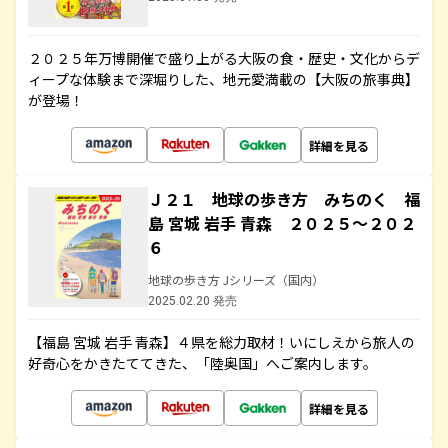
２０２５年万博開催で盛り上がる大阪の食・歴史・文化からデ
ィープな体験まで深堀りした、地元愛満載の【大阪の旅事典】
が登場！
詳細を見る
Ｊ２１ 地球の歩き方 みちのく 福
島 宮城 岩手 青森 ２０２５～２０２
６
地球の歩き方 Jシリーズ（国内）
2025.02.20 発売
【福島 宮城 岩手 青森】４県を総力取材！いにしえから旅人の
好奇心をかきたててきた、「陸奥国」へご案内します。
詳細を見る