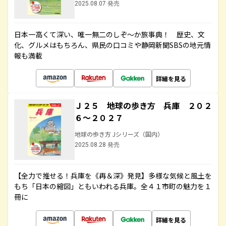
2025.08.07 発売
日本一高くて深い、唯一無二のしぞ～か旅事典！ 歴史、文
化、グルメはもちろん、県民の口コミや静岡新聞SBSの地元情
報も満載
詳細を見る
Ｊ２５ 地球の歩き方 兵庫 ２０２
６～２０２７
地球の歩き方 Jシリーズ（国内）
2025.08.28 発売
【全力で推せる！兵庫を《再＆深》発見】多様な気候と風土を
もち「日本の縮図」ともいわれる兵庫。全４１市町の魅力を１
冊に
詳細を見る