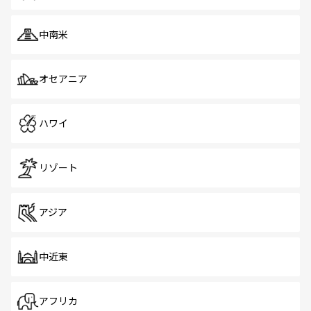
中南米
オセアニア
ハワイ
リゾート
アジア
中近東
アフリカ