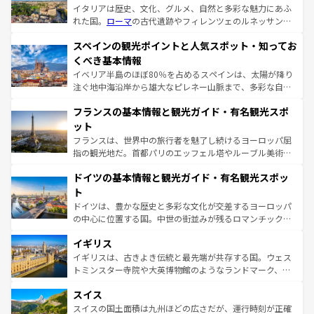
イタリアは歴史、文化、グルメ、自然と多彩な魅力にあふ
れた国。
ローマ
の古代遺跡やフィレンツェのルネッサンス
美術、ヴェネツィアの運河など、歴史あるスポットはもち
スペインの観光ポイントと人気スポット・知ってお
ろん、トスカーナの美しい田園風景やアマルフィ海岸の絶
景など、自然景観も見逃せない。観光の合間には、本場の
くべき基本情報
ピザやパスタなど、絶品のイタリア料理を堪能することも
イベリア半島のほぼ80％を占めるスペインは、太陽が降り
できる。朝目覚めてから夜眠るまで、すべての瞬間を楽し
注ぐ地中海沿岸から雄大なピレネー山脈まで、多彩な自然
ませてくれるイタリアで、忘れられない旅をしてみよう！
と文化が詰まったヨーロッパ屈指の旅行先だ。多様な地域
なお、新着のイタリア情報は
コンテンツ一覧
を参照してほ
フランスの基本情報と観光ガイド・有名観光スポ
文化が根付くこの国では、情熱的なフラメンコ、熱気あふ
しい。
れる闘牛、そして美味しいタパスが生活の一部となってい
ット
る。首都マドリードの洗練された雰囲気や、バルセロナの
フランスは、世界中の旅行者を魅了し続けるヨーロッパ屈
アートに溢れた街角から、地方では古代ローマ遺跡や中世
指の観光地だ。首都パリのエッフェル塔やルーブル美術館
の城塞都市、穏やかなビーチリゾートまで多彩な表情を見
といった象徴的なスポットから、田舎町の古風な美しさま
せる。地方によって風土や気候が異なるスペインはその個
ドイツの基本情報と観光ガイド・有名観光スポッ
で、幅広い魅力が詰まっている。華麗な宮殿、歴史的な大
性で訪れる人を魅了する。 なお、新着のスペイン情報は
コ
聖堂、美しいビーチ、そして豊かな自然が、訪れる者を心
ト
ンテンツ一覧
を参照してほしい。
から魅了する。また、フランスは美食の国としても知ら
ドイツは、豊かな歴史と多彩な文化が交差するヨーロッパ
れ、フランス料理はユネスコ無形文化遺産にも登録されて
の中心に位置する国。中世の街並みが残るロマンチック街
いる。シャンパンの発祥地であるランス、プロヴァンスの
道から、未来を先取りするようなモダンな都市まで多様な
香り高いラベンダー畑など、多彩な楽しみ方が可能だ。さ
イギリス
顔を持つこの国は、どこを歩いても飽きることがない。ベ
らに、パリ以外の地域にも魅力が溢れており、どの街角に
ルリンの文化的活気、バイエルン州のアルプスの絶景、そ
イギリスは、古きよき伝統と最先端が共存する国。ウェス
も豊かな歴史と文化が息づいている。パリ以外の個性あふ
してライン川沿いのワイン畑といった風景は必見。ビール
トミンスター寺院や大英博物館のようなランドマーク、歴
れる地方に足を運ぶとそれぞれで全く異なる文化を体験で
とソーセージを味わいながら地元の人と過ごす楽しい時間
史ある大学都市、美しい丘陵地帯や牧歌的な風景など、エ
きるだろう。 なお、新着のフランス情報は
コンテンツ一覧
スイス
は、お酒好きな人にはぜひ体験してほしい。 なお、新着の
リアごとに異なる魅力がある。また、優雅なアフタヌーン
を参照してほしい。
ドイツ情報は
コンテンツ一覧
を参照してほしい。
ティー、ビール好きにはたまらない英国パブ、サッカー観
スイスの国土面積は九州ほどの広さだが、運行時刻が正確