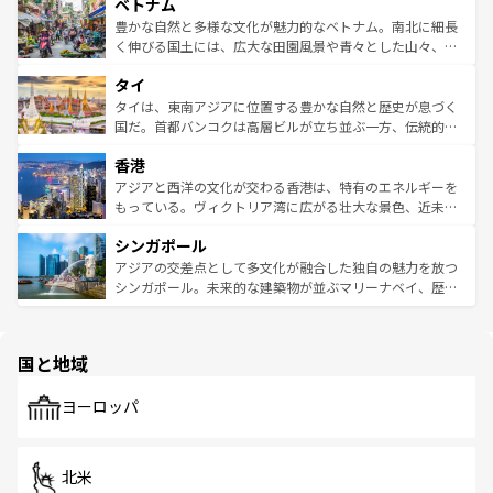
参照してほしい。
ベトナム
容にもいいと評判のスイーツなど、バラエティ豊かな料理
き、地方に足を延ばせば四季折々の自然美を楽しむことが
が味わえる。 なお、新着の台湾情報は
コンテンツ一覧
を参
できる。そして、キムチや焼肉、絶品のストリートフード
豊かな自然と多様な文化が魅力的なベトナム。南北に細長
照してほしい。
まで、さまざまな韓国料理が待っている。夜には、韓国な
く伸びる国土には、広大な田園風景や青々とした山々、世
らではのナイトライフも堪能できる。あたたかいホスピタ
界遺産に登録された壮大な自然景観が点在し、都市部では
タイ
リティに包まれながら、韓国の多彩な魅力を心ゆくまで味
急速な発展と共に伝統が息づく。ハノイの古い町並みやホ
わってみてほしい。 なお、新着の韓国情報は
コンテンツ一
ーチミン市のフランス統治時代の建物も、独特の雰囲気を
タイは、東南アジアに位置する豊かな自然と歴史が息づく
覧
を参照してほしい。
醸し出している。また、バラエティの豊かさとおいしさで
国だ。首都バンコクは高層ビルが立ち並ぶ一方、伝統的な
世界中の食通を魅了してやまないベトナム料理も魅力のひ
寺院や市場がいたるところに点在し、古きよき文化と現代
香港
とつ。フォーやバインミー、ベトナムコーヒーなどは、ぜ
の活気が交差している。北部ではチェンマイなどの山岳地
ひ現地で味わいたい。どの地域を訪れてもあたたかい人々
帯で自然と触れ合い、南部ではプーケットやクラビの美し
アジアと西洋の文化が交わる香港は、特有のエネルギーを
が旅行者を迎えてくれるので、きっと忘れられない旅にな
いビーチでリゾート気分を楽しむことができる。タイ料理
もっている。ヴィクトリア湾に広がる壮大な景色、近未来
るはずだ。 なお、新着のベトナム情報は
コンテンツ一覧
を
は世界的に有名で、屋台から高級レストランまで味覚を刺
的なアートスポット、そして歴史と現代が融合した町並
参照してほしい。
シンガポール
激する。気候は一年中温暖で、どの季節にも異なる楽しみ
み、どこを訪れても感動するはず。観光スポットが密集し
が待っている。親しみやすいタイの人々、仏教を中心とし
ており、効率よく見どころを回れるのも魅力。息をのむよ
アジアの交差点として多文化が融合した独自の魅力を放つ
た文化、そして多様な観光資源が、訪れる旅人を魅了し続
うな絶景から文化的な体験まで、香港を存分に楽しみ尽く
シンガポール。未来的な建築物が並ぶマリーナベイ、歴史
ける。 なお、新着のタイ情報は
コンテンツ一覧
を参照して
そう。 なお、新着の香港情報は
コンテンツ一覧
を参照して
と伝統を感じられるエスニックタウン、多数の緑豊かな公
ほしい。
ほしい。
園や自然保護区など、自然が調和した近代的な景観と文化
の多様性あふれるカラフルな町は、どこを歩いても新しい
国と地域
発見がある。さらに、治安のよさや充実した公共交通機関
も、旅行者にとっては魅力的なポイント。グルメも豊富
で、ホーカーズは地元の風情を楽しめる外せないスポット
ヨーロッパ
だ。訪れる人を飽きさせないシンガポールで、多様な魅力
を体感しよう。 なお、新着のシンガポール情報は
コンテン
ツ一覧
を参照してほしい。
北米