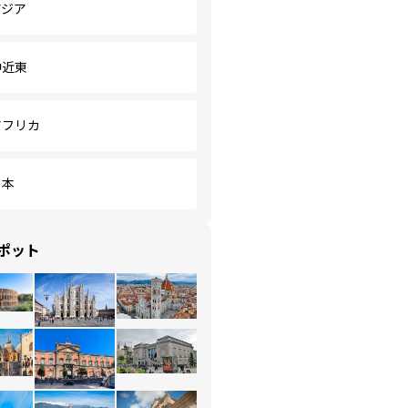
アジア
中近東
アフリカ
日本
ポット