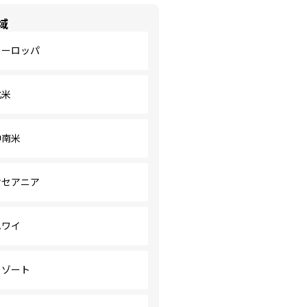
域
ヨーロッパ
北米
中南米
オセアニア
ハワイ
リゾート