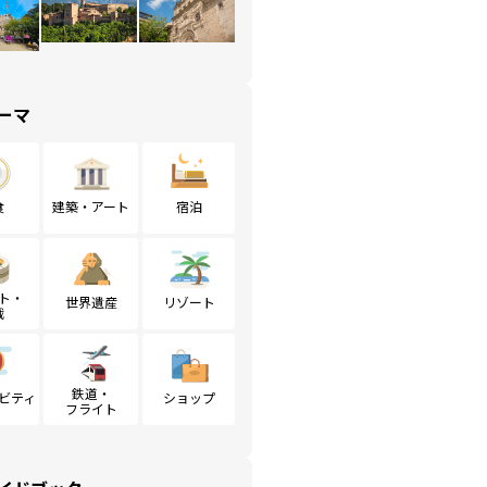
ーマ
食
建築・アート
宿泊
ト・
世界遺産
リゾート
戦
鉄道・
ビティ
ショップ
フライト