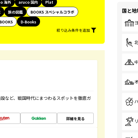
co 海外
aruco 国内
Plat
国と地
代
旅の図鑑
BOOKS スペシャルコラボ
BOOKS
D-Books
絞り込み条件を追加
施設など、戦国時代にまつわるスポットを徹底ガ
詳細を見る