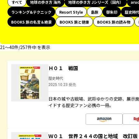
すべて
地球の歩き方 海外
地球の歩き方 Jシリーズ（国内）
aru
ランキング&テクニック
Resort Style
島旅
御朱印
歴史時
BOOKS 旅の名言＆絶景
BOOKS 旅と健康
BOOKS 旅の読み物
21〜40件/257件中 を表示
Ｈ０１ 戦国
歴史時代
2025.10.23 発売
日本の城や古戦場、武将ゆかりの史跡、展示
イドする歴史ファン必携の一冊。
Ｗ０１ 世界２４４の国と地域 改訂版