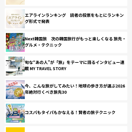
エアラインランキング 読者の投票をもとにランキン
グ形式で発表
Next韓国旅 次の韓国旅行がもっと楽しくなる 旅先・
グルメ・テクニック
旬な“あの人”が「旅」をテーマに語るインタビュー連
載 MY TRAVEL STORY
今、こんな旅がしてみたい！地球の歩き方が選ぶ2026
年絶対行くべき旅先30
コスパもタイパもかなえる！賢者の旅テクニック