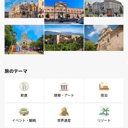
旅のテーマ
飲食
建築・アート
宿泊
イベント・観戦
世界遺産
リゾート