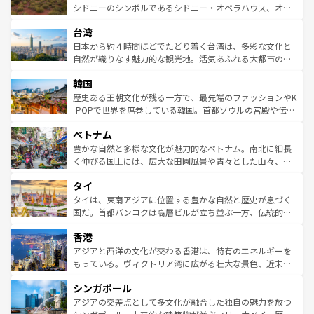
しみながら、その多様性と豊かな歴史を感じることができ
おすすめ。エメラルドグリーンに輝く海をはじめ、豊かな
シドニーのシンボルであるシドニー・オペラハウス、オー
るだろう。車でのロードトリップや列車の旅も、アメリカ
文化や歴史が息づいている。「アロハスピリット」と呼ば
ストラリア東海岸北部に広がる大サンゴ礁地帯グレートバ
ならではの贅沢な旅のスタイルだ。 なお、新着のアメリカ
台湾
れるおもてなしの心で訪れる人々を迎えてくれるハワイの
リアリーフや大陸中央部にそびえるウルル（エアーズロッ
情報は
コンテンツ一覧
を参照してほしい。
人々、おいしいローカルフードやハワイアンミュージッ
ク）、タスマニアの美しい原生林やケアンズの熱帯雨林な
日本から約４時間ほどでたどり着く台湾は、多彩な文化と
ク、伝統的なフラダンスなど、すべてがハワイの魅力を彩
ど、見どころがたくさん。また、カフェやワイン、オージ
自然が織りなす魅力的な観光地。活気あふれる大都市の台
っている。訪れるたびに新しい発見と感動が待っているハ
ービーフなどの食文化も豊かで、美味しいものであふれて
北やノスタルジックな町並みが人気な九份（ジォウフェ
ワイを、存分に味わってほしい。 なお、新着のハワイ情報
韓国
いる。アクティビティも充実しており、サーフィンやダイ
ン）、静ひつな山岳地帯である台湾東部など、都市の喧騒
は
コンテンツ一覧
を参照してほしい。
ビング、ハイキングなど、アウトドア好きにはたまらな
と山間の静けさが共存しており、訪れる人に新しい発見と
歴史ある王朝文化が残る一方で、最先端のファッションやK
い。オーストラリアの多彩な魅力を存分に味わいつくそ
驚きをもたらしてくれる。また、奥深い台湾の食文化も魅
-POPで世界を席巻している韓国。首都ソウルの宮殿や伝統
う。 なお、新着のオーストラリア情報は
コンテンツ一覧
を
力で、夜市などの屋台グルメから高級料理、ヘルシーで美
家屋が並ぶエリアでは韓国の歴史と文化に浸ることがで
参照してほしい。
ベトナム
容にもいいと評判のスイーツなど、バラエティ豊かな料理
き、地方に足を延ばせば四季折々の自然美を楽しむことが
が味わえる。 なお、新着の台湾情報は
コンテンツ一覧
を参
できる。そして、キムチや焼肉、絶品のストリートフード
豊かな自然と多様な文化が魅力的なベトナム。南北に細長
照してほしい。
まで、さまざまな韓国料理が待っている。夜には、韓国な
く伸びる国土には、広大な田園風景や青々とした山々、世
らではのナイトライフも堪能できる。あたたかいホスピタ
界遺産に登録された壮大な自然景観が点在し、都市部では
タイ
リティに包まれながら、韓国の多彩な魅力を心ゆくまで味
急速な発展と共に伝統が息づく。ハノイの古い町並みやホ
わってみてほしい。 なお、新着の韓国情報は
コンテンツ一
ーチミン市のフランス統治時代の建物も、独特の雰囲気を
タイは、東南アジアに位置する豊かな自然と歴史が息づく
覧
を参照してほしい。
醸し出している。また、バラエティの豊かさとおいしさで
国だ。首都バンコクは高層ビルが立ち並ぶ一方、伝統的な
世界中の食通を魅了してやまないベトナム料理も魅力のひ
寺院や市場がいたるところに点在し、古きよき文化と現代
香港
とつ。フォーやバインミー、ベトナムコーヒーなどは、ぜ
の活気が交差している。北部ではチェンマイなどの山岳地
ひ現地で味わいたい。どの地域を訪れてもあたたかい人々
帯で自然と触れ合い、南部ではプーケットやクラビの美し
アジアと西洋の文化が交わる香港は、特有のエネルギーを
が旅行者を迎えてくれるので、きっと忘れられない旅にな
いビーチでリゾート気分を楽しむことができる。タイ料理
もっている。ヴィクトリア湾に広がる壮大な景色、近未来
るはずだ。 なお、新着のベトナム情報は
コンテンツ一覧
を
は世界的に有名で、屋台から高級レストランまで味覚を刺
的なアートスポット、そして歴史と現代が融合した町並
参照してほしい。
シンガポール
激する。気候は一年中温暖で、どの季節にも異なる楽しみ
み、どこを訪れても感動するはず。観光スポットが密集し
が待っている。親しみやすいタイの人々、仏教を中心とし
ており、効率よく見どころを回れるのも魅力。息をのむよ
アジアの交差点として多文化が融合した独自の魅力を放つ
た文化、そして多様な観光資源が、訪れる旅人を魅了し続
うな絶景から文化的な体験まで、香港を存分に楽しみ尽く