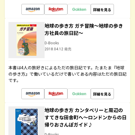
詳細を見る
地球の歩き方 ガチ冒険～地球の歩き
方社員の旅日記～
D-Books
2018.04.12 発売
本書は4人の旅好きによるただの旅日記です。たまたま『地球
の歩き方』で働いているだけで書いてある内容はただの旅日記
です。
詳細を見る
地球の歩き方 カンタベリーと周辺の
すてきな田舎町へ～ロンドンからの日
帰りおさんぽガイド♪
D-Books