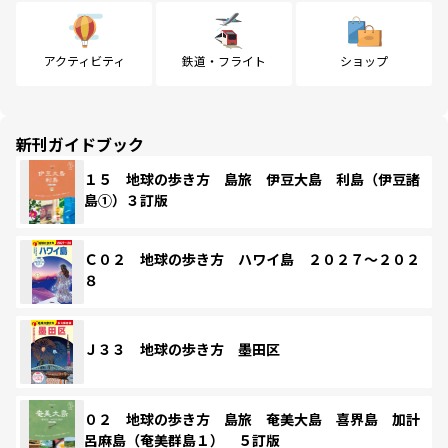
アクティビティ
鉄道・フライト
ショップ
新刊ガイドブック
１５ 地球の歩き方 島旅 伊豆大島 利島（伊豆諸
島①）３訂版
Ｃ０２ 地球の歩き方 ハワイ島 ２０２７～２０２
８
Ｊ３３ 地球の歩き方 墨田区
０２ 地球の歩き方 島旅 奄美大島 喜界島 加計
呂麻島（奄美群島１） ５訂版