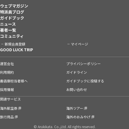
ウェブマガジン
特派員ブログ
ガイドブック
ニュース
著者一覧
コミュニティ
新規会員登録
マイページ
GOOD LUCK TRIP
運営会社
プライバシーポリシー
利用規約
ガイドライン
書店御担当者様へ
ガイドブックに投稿する
採用情報
お問い合わせ
関連サービス
海外航空券
海外ツアー
旅行用品
海外のおみやげ
© Arukikata. Co.,Ltd. All rights reserved.