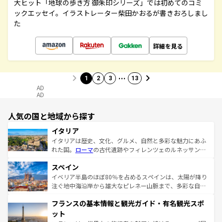
大ヒット「地球の歩き方 御朱印シリーズ」では初めてのコミ
ックエッセイ。イラストレーター柴田かおるが書きおろしまし
た
詳細を見る
…
1
2
3
13
AD
AD
人気の国と地域から探す
イタリア
イタリアは歴史、文化、グルメ、自然と多彩な魅力にあふ
れた国。
ローマ
の古代遺跡やフィレンツェのルネッサンス
美術、ヴェネツィアの運河など、歴史あるスポットはもち
スペイン
ろん、トスカーナの美しい田園風景やアマルフィ海岸の絶
景など、自然景観も見逃せない。観光の合間には、本場の
イベリア半島のほぼ80％を占めるスペインは、太陽が降り
ピザやパスタなど、絶品のイタリア料理を堪能することも
注ぐ地中海沿岸から雄大なピレネー山脈まで、多彩な自然
できる。朝目覚めてから夜眠るまで、すべての瞬間を楽し
と文化が詰まったヨーロッパ屈指の旅行先だ。多様な地域
フランスの基本情報と観光ガイド・有名観光スポ
ませてくれるイタリアで、忘れられない旅をしてみよう！
文化が根付くこの国では、情熱的なフラメンコ、熱気あふ
なお、新着のイタリア情報は
コンテンツ一覧
を参照してほ
れる闘牛、そして美味しいタパスが生活の一部となってい
ット
しい。
る。首都マドリードの洗練された雰囲気や、バルセロナの