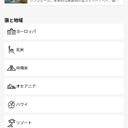
シンガポール。未来的な建築物が並ぶマリーナベイ、歴史
ける。 なお、新着のタイ情報は
コンテンツ一覧
を参照して
そう。 なお、新着の香港情報は
コンテンツ一覧
を参照して
と伝統を感じられるエスニックタウン、多数の緑豊かな公
ほしい。
ほしい。
園や自然保護区など、自然が調和した近代的な景観と文化
の多様性あふれるカラフルな町は、どこを歩いても新しい
国と地域
発見がある。さらに、治安のよさや充実した公共交通機関
も、旅行者にとっては魅力的なポイント。グルメも豊富
で、ホーカーズは地元の風情を楽しめる外せないスポット
ヨーロッパ
だ。訪れる人を飽きさせないシンガポールで、多様な魅力
を体感しよう。 なお、新着のシンガポール情報は
コンテン
ツ一覧
を参照してほしい。
北米
中南米
オセアニア
ハワイ
リゾート