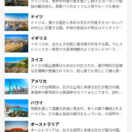
フランスは、世界中の旅行者を魅了し続けるヨーロッパ屈
アートに溢れた街角から、地方では古代ローマ遺跡や中世
指の観光地だ。首都パリのエッフェル塔やルーブル美術館
の城塞都市、穏やかなビーチリゾートまで多彩な表情を見
といった象徴的なスポットから、田舎町の古風な美しさま
せる。地方によって風土や気候が異なるスペインはその個
ドイツ
で、幅広い魅力が詰まっている。華麗な宮殿、歴史的な大
性で訪れる人を魅了する。 なお、新着のスペイン情報は
コ
聖堂、美しいビーチ、そして豊かな自然が、訪れる者を心
ドイツは、豊かな歴史と多彩な文化が交差するヨーロッパ
ンテンツ一覧
を参照してほしい。
から魅了する。また、フランスは美食の国としても知ら
の中心に位置する国。中世の街並みが残るロマンチック街
れ、フランス料理はユネスコ無形文化遺産にも登録されて
道から、未来を先取りするようなモダンな都市まで多様な
イギリス
いる。シャンパンの発祥地であるランス、プロヴァンスの
顔を持つこの国は、どこを歩いても飽きることがない。ベ
香り高いラベンダー畑など、多彩な楽しみ方が可能だ。さ
ルリンの文化的活気、バイエルン州のアルプスの絶景、そ
イギリスは、古きよき伝統と最先端が共存する国。ウェス
らに、パリ以外の地域にも魅力が溢れており、どの街角に
してライン川沿いのワイン畑といった風景は必見。ビール
トミンスター寺院や大英博物館のようなランドマーク、歴
も豊かな歴史と文化が息づいている。パリ以外の個性あふ
とソーセージを味わいながら地元の人と過ごす楽しい時間
史ある大学都市、美しい丘陵地帯や牧歌的な風景など、エ
れる地方に足を運ぶとそれぞれで全く異なる文化を体験で
スイス
は、お酒好きな人にはぜひ体験してほしい。 なお、新着の
リアごとに異なる魅力がある。また、優雅なアフタヌーン
きるだろう。 なお、新着のフランス情報は
コンテンツ一覧
ドイツ情報は
コンテンツ一覧
を参照してほしい。
ティー、ビール好きにはたまらない英国パブ、サッカー観
スイスの国土面積は九州ほどの広さだが、運行時刻が正確
を参照してほしい。
戦など、本場だからこそできる体験も豊富。イギリスを旅
な交通網が整備されており、初心者でも安心して個人旅行
して楽しみつくそう。 なお、新着のイギリス情報は
コンテ
を楽しめる。日本同様に時刻表どおりの旅が可能だ。中世
アメリカ
ンツ一覧
を参照してほしい。
の建物がそのまま残る町や、スイスならではのユニークな
博物館もあり、アルプス観光だけでなく町歩きも満喫する
アメリカ合衆国は、広大な土地と多様な文化が魅力の国。
ことができる。国民の所得が高いため物価も高いが、旅行
東海岸の都市部から西海岸のカリフォルニアまで、訪れる
者向けの交通パス提供のサービスもあり、うまく活用すれ
場所ごとに異なる風景と体験が待っている。ニューヨーク
ハワイ
ば市内交通費無料で観光を楽しむこともできる。 なお、新
のような巨大都市は、観光、ショッピング、エンターテイ
着のスイス情報は
コンテンツ一覧
を参照してほしい。
ンメントが詰まった刺激的なスポットだ。一方、アメリカ
年間を通じて温暖な気候に恵まれ、多くの島で構成される
西部には大自然が広がり、グランドキャニオンやイエロー
ハワイは、どの島も独自の魅力をもっている。大自然の神
ストーン国立公園といった絶景が堪能できる。さらに、南
秘を感じたいなら、火山が生み出した壮大な景観を誇るハ
オーストラリア
部のニューオーリンズでは、音楽と美食が融合した独特の
ワイ島は見逃せない。また、定番の観光地といえばオアフ
文化が魅力。旅行者はアメリカの各地域で異なる魅力を楽
島だが、静かな自然を求めるならマウイ島やカウアイ島が
オーストラリアは、壮大な自然と多様な文化が魅力の国。