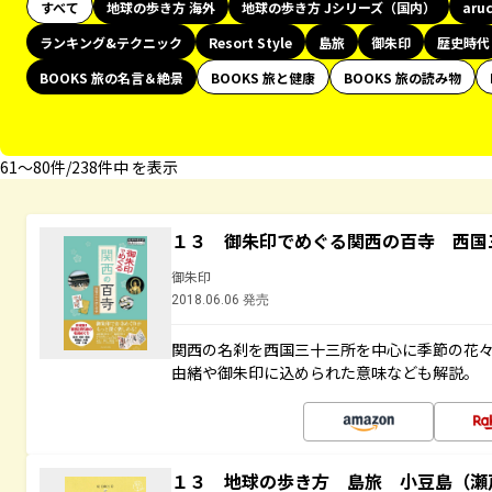
すべて
地球の歩き方 海外
地球の歩き方 Jシリーズ（国内）
aru
ランキング&テクニック
Resort Style
島旅
御朱印
歴史時代
BOOKS 旅の名言＆絶景
BOOKS 旅と健康
BOOKS 旅の読み物
61〜80件/238件中 を表示
１３ 御朱印でめぐる関西の百寺 西国
御朱印
2018.06.06 発売
関西の名刹を西国三十三所を中心に季節の花
由緒や御朱印に込められた意味なども解説。
１３ 地球の歩き方 島旅 小豆島（瀬