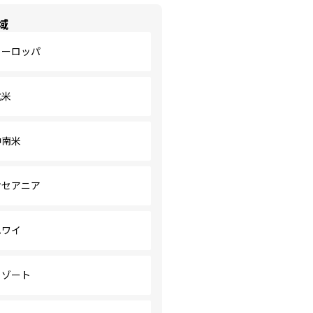
域
ヨーロッパ
北米
中南米
オセアニア
ハワイ
リゾート