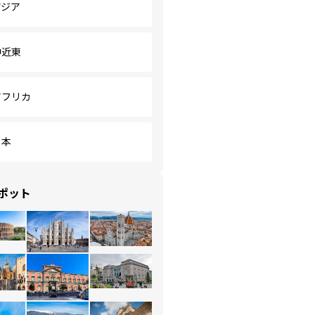
アジア
中近東
アフリカ
日本
ポット