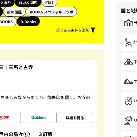
co 海外
aruco 国内
Plat
国と地
旅の図鑑
BOOKS スペシャルコラボ
BOOKS
D-Books
絞り込み条件を追加
三十三所と古寺
々を楽しみながらめぐり、御朱印を頂く。お寺の
詳細を見る
戸内の島々①） ３訂版