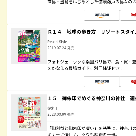
直島・豊島をはじめとした備讃瀬戸の島々の
Ｒ１４ 地球の歩き方 リゾートスタイ
Resort Style
2019.07.24 発売
フォトジェニックな楽園バリ島で、食・買・遊
をかなえる最強ガイド。別冊MAP付き！
１５ 御朱印でめぐる神奈川の神社 週
御朱印
2023.03.09 発売
「御利益と御朱印が凄い」を基準に、神奈川
ギナーに優しく、ツウも納得の一冊。