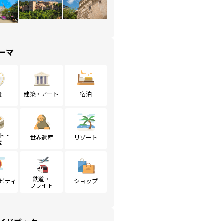
ーマ
食
建築・アート
宿泊
ト・
世界遺産
リゾート
戦
鉄道・
ビティ
ショップ
フライト