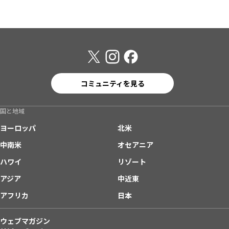
コミュニティを見る
国と地域
ヨーロッパ
北米
中南米
オセアニア
ハワイ
リゾート
アジア
中近東
アフリカ
日本
ウェブマガジン