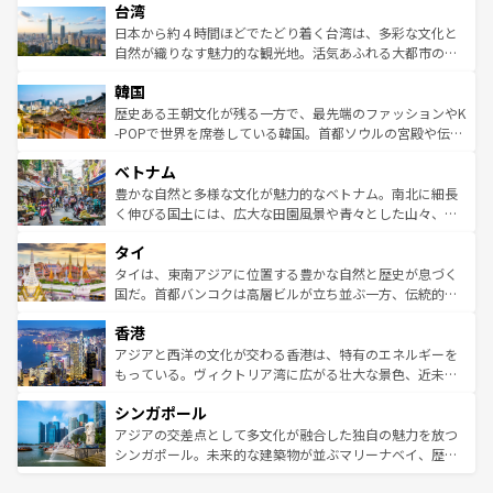
ならではの贅沢な旅のスタイルだ。 なお、新着のアメリカ
台湾
れるおもてなしの心で訪れる人々を迎えてくれるハワイの
リアリーフや大陸中央部にそびえるウルル（エアーズロッ
情報は
コンテンツ一覧
を参照してほしい。
人々、おいしいローカルフードやハワイアンミュージッ
ク）、タスマニアの美しい原生林やケアンズの熱帯雨林な
日本から約４時間ほどでたどり着く台湾は、多彩な文化と
ク、伝統的なフラダンスなど、すべてがハワイの魅力を彩
ど、見どころがたくさん。また、カフェやワイン、オージ
自然が織りなす魅力的な観光地。活気あふれる大都市の台
っている。訪れるたびに新しい発見と感動が待っているハ
ービーフなどの食文化も豊かで、美味しいものであふれて
北やノスタルジックな町並みが人気な九份（ジォウフェ
ワイを、存分に味わってほしい。 なお、新着のハワイ情報
韓国
いる。アクティビティも充実しており、サーフィンやダイ
ン）、静ひつな山岳地帯である台湾東部など、都市の喧騒
は
コンテンツ一覧
を参照してほしい。
ビング、ハイキングなど、アウトドア好きにはたまらな
と山間の静けさが共存しており、訪れる人に新しい発見と
歴史ある王朝文化が残る一方で、最先端のファッションやK
い。オーストラリアの多彩な魅力を存分に味わいつくそ
驚きをもたらしてくれる。また、奥深い台湾の食文化も魅
-POPで世界を席巻している韓国。首都ソウルの宮殿や伝統
う。 なお、新着のオーストラリア情報は
コンテンツ一覧
を
力で、夜市などの屋台グルメから高級料理、ヘルシーで美
家屋が並ぶエリアでは韓国の歴史と文化に浸ることがで
参照してほしい。
ベトナム
容にもいいと評判のスイーツなど、バラエティ豊かな料理
き、地方に足を延ばせば四季折々の自然美を楽しむことが
が味わえる。 なお、新着の台湾情報は
コンテンツ一覧
を参
できる。そして、キムチや焼肉、絶品のストリートフード
豊かな自然と多様な文化が魅力的なベトナム。南北に細長
照してほしい。
まで、さまざまな韓国料理が待っている。夜には、韓国な
く伸びる国土には、広大な田園風景や青々とした山々、世
らではのナイトライフも堪能できる。あたたかいホスピタ
界遺産に登録された壮大な自然景観が点在し、都市部では
タイ
リティに包まれながら、韓国の多彩な魅力を心ゆくまで味
急速な発展と共に伝統が息づく。ハノイの古い町並みやホ
わってみてほしい。 なお、新着の韓国情報は
コンテンツ一
ーチミン市のフランス統治時代の建物も、独特の雰囲気を
タイは、東南アジアに位置する豊かな自然と歴史が息づく
覧
を参照してほしい。
醸し出している。また、バラエティの豊かさとおいしさで
国だ。首都バンコクは高層ビルが立ち並ぶ一方、伝統的な
世界中の食通を魅了してやまないベトナム料理も魅力のひ
寺院や市場がいたるところに点在し、古きよき文化と現代
香港
とつ。フォーやバインミー、ベトナムコーヒーなどは、ぜ
の活気が交差している。北部ではチェンマイなどの山岳地
ひ現地で味わいたい。どの地域を訪れてもあたたかい人々
帯で自然と触れ合い、南部ではプーケットやクラビの美し
アジアと西洋の文化が交わる香港は、特有のエネルギーを
が旅行者を迎えてくれるので、きっと忘れられない旅にな
いビーチでリゾート気分を楽しむことができる。タイ料理
もっている。ヴィクトリア湾に広がる壮大な景色、近未来
るはずだ。 なお、新着のベトナム情報は
コンテンツ一覧
を
は世界的に有名で、屋台から高級レストランまで味覚を刺
的なアートスポット、そして歴史と現代が融合した町並
参照してほしい。
シンガポール
激する。気候は一年中温暖で、どの季節にも異なる楽しみ
み、どこを訪れても感動するはず。観光スポットが密集し
が待っている。親しみやすいタイの人々、仏教を中心とし
ており、効率よく見どころを回れるのも魅力。息をのむよ
アジアの交差点として多文化が融合した独自の魅力を放つ
た文化、そして多様な観光資源が、訪れる旅人を魅了し続
うな絶景から文化的な体験まで、香港を存分に楽しみ尽く
シンガポール。未来的な建築物が並ぶマリーナベイ、歴史
ける。 なお、新着のタイ情報は
コンテンツ一覧
を参照して
そう。 なお、新着の香港情報は
コンテンツ一覧
を参照して
と伝統を感じられるエスニックタウン、多数の緑豊かな公
ほしい。
ほしい。