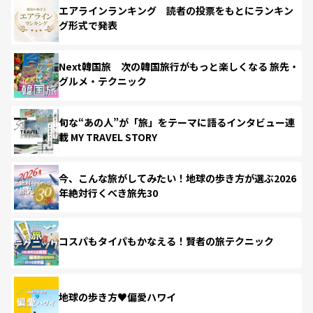
エアラインランキング 読者の投票をもとにランキン
グ形式で発表
Next韓国旅 次の韓国旅行がもっと楽しくなる 旅先・
グルメ・テクニック
旬な“あの人”が「旅」をテーマに語るインタビュー連
載 MY TRAVEL STORY
今、こんな旅がしてみたい！地球の歩き方が選ぶ2026
年絶対行くべき旅先30
コスパもタイパもかなえる！賢者の旅テクニック
地球の歩き方♥偏愛ハワイ