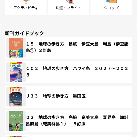
アクティビティ
鉄道・フライト
ショップ
新刊ガイドブック
１５ 地球の歩き方 島旅 伊豆大島 利島（伊豆諸
島①）３訂版
Ｃ０２ 地球の歩き方 ハワイ島 ２０２７～２０２
８
Ｊ３３ 地球の歩き方 墨田区
０２ 地球の歩き方 島旅 奄美大島 喜界島 加計
呂麻島（奄美群島１） ５訂版