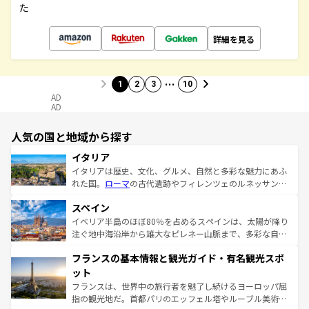
た
詳細を見る
…
1
2
3
10
AD
AD
人気の国と地域から探す
イタリア
イタリアは歴史、文化、グルメ、自然と多彩な魅力にあふ
れた国。
ローマ
の古代遺跡やフィレンツェのルネッサンス
美術、ヴェネツィアの運河など、歴史あるスポットはもち
スペイン
ろん、トスカーナの美しい田園風景やアマルフィ海岸の絶
景など、自然景観も見逃せない。観光の合間には、本場の
イベリア半島のほぼ80％を占めるスペインは、太陽が降り
ピザやパスタなど、絶品のイタリア料理を堪能することも
注ぐ地中海沿岸から雄大なピレネー山脈まで、多彩な自然
できる。朝目覚めてから夜眠るまで、すべての瞬間を楽し
と文化が詰まったヨーロッパ屈指の旅行先だ。多様な地域
フランスの基本情報と観光ガイド・有名観光スポ
ませてくれるイタリアで、忘れられない旅をしてみよう！
文化が根付くこの国では、情熱的なフラメンコ、熱気あふ
なお、新着のイタリア情報は
コンテンツ一覧
を参照してほ
れる闘牛、そして美味しいタパスが生活の一部となってい
ット
しい。
る。首都マドリードの洗練された雰囲気や、バルセロナの
フランスは、世界中の旅行者を魅了し続けるヨーロッパ屈
アートに溢れた街角から、地方では古代ローマ遺跡や中世
指の観光地だ。首都パリのエッフェル塔やルーブル美術館
の城塞都市、穏やかなビーチリゾートまで多彩な表情を見