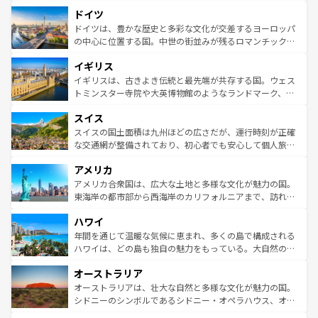
といった象徴的なスポットから、田舎町の古風な美しさま
せる。地方によって風土や気候が異なるスペインはその個
ドイツ
で、幅広い魅力が詰まっている。華麗な宮殿、歴史的な大
性で訪れる人を魅了する。 なお、新着のスペイン情報は
コ
聖堂、美しいビーチ、そして豊かな自然が、訪れる者を心
ドイツは、豊かな歴史と多彩な文化が交差するヨーロッパ
ンテンツ一覧
を参照してほしい。
から魅了する。また、フランスは美食の国としても知ら
の中心に位置する国。中世の街並みが残るロマンチック街
れ、フランス料理はユネスコ無形文化遺産にも登録されて
道から、未来を先取りするようなモダンな都市まで多様な
イギリス
いる。シャンパンの発祥地であるランス、プロヴァンスの
顔を持つこの国は、どこを歩いても飽きることがない。ベ
香り高いラベンダー畑など、多彩な楽しみ方が可能だ。さ
ルリンの文化的活気、バイエルン州のアルプスの絶景、そ
イギリスは、古きよき伝統と最先端が共存する国。ウェス
らに、パリ以外の地域にも魅力が溢れており、どの街角に
してライン川沿いのワイン畑といった風景は必見。ビール
トミンスター寺院や大英博物館のようなランドマーク、歴
も豊かな歴史と文化が息づいている。パリ以外の個性あふ
とソーセージを味わいながら地元の人と過ごす楽しい時間
史ある大学都市、美しい丘陵地帯や牧歌的な風景など、エ
れる地方に足を運ぶとそれぞれで全く異なる文化を体験で
スイス
は、お酒好きな人にはぜひ体験してほしい。 なお、新着の
リアごとに異なる魅力がある。また、優雅なアフタヌーン
きるだろう。 なお、新着のフランス情報は
コンテンツ一覧
ドイツ情報は
コンテンツ一覧
を参照してほしい。
ティー、ビール好きにはたまらない英国パブ、サッカー観
スイスの国土面積は九州ほどの広さだが、運行時刻が正確
を参照してほしい。
戦など、本場だからこそできる体験も豊富。イギリスを旅
な交通網が整備されており、初心者でも安心して個人旅行
して楽しみつくそう。 なお、新着のイギリス情報は
コンテ
を楽しめる。日本同様に時刻表どおりの旅が可能だ。中世
アメリカ
ンツ一覧
を参照してほしい。
の建物がそのまま残る町や、スイスならではのユニークな
博物館もあり、アルプス観光だけでなく町歩きも満喫する
アメリカ合衆国は、広大な土地と多様な文化が魅力の国。
ことができる。国民の所得が高いため物価も高いが、旅行
東海岸の都市部から西海岸のカリフォルニアまで、訪れる
者向けの交通パス提供のサービスもあり、うまく活用すれ
場所ごとに異なる風景と体験が待っている。ニューヨーク
ハワイ
ば市内交通費無料で観光を楽しむこともできる。 なお、新
のような巨大都市は、観光、ショッピング、エンターテイ
着のスイス情報は
コンテンツ一覧
を参照してほしい。
ンメントが詰まった刺激的なスポットだ。一方、アメリカ
年間を通じて温暖な気候に恵まれ、多くの島で構成される
西部には大自然が広がり、グランドキャニオンやイエロー
ハワイは、どの島も独自の魅力をもっている。大自然の神
ストーン国立公園といった絶景が堪能できる。さらに、南
秘を感じたいなら、火山が生み出した壮大な景観を誇るハ
オーストラリア
部のニューオーリンズでは、音楽と美食が融合した独特の
ワイ島は見逃せない。また、定番の観光地といえばオアフ
文化が魅力。旅行者はアメリカの各地域で異なる魅力を楽
島だが、静かな自然を求めるならマウイ島やカウアイ島が
オーストラリアは、壮大な自然と多様な文化が魅力の国。
しみながら、その多様性と豊かな歴史を感じることができ
おすすめ。エメラルドグリーンに輝く海をはじめ、豊かな
シドニーのシンボルであるシドニー・オペラハウス、オー
るだろう。車でのロードトリップや列車の旅も、アメリカ
文化や歴史が息づいている。「アロハスピリット」と呼ば
ストラリア東海岸北部に広がる大サンゴ礁地帯グレートバ