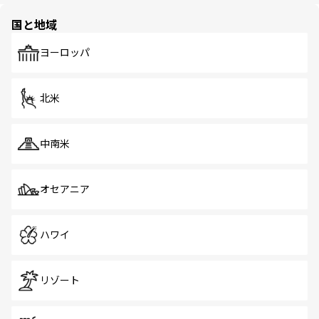
園や自然保護区など、自然が調和した近代的な景観と文化
の多様性あふれるカラフルな町は、どこを歩いても新しい
国と地域
発見がある。さらに、治安のよさや充実した公共交通機関
も、旅行者にとっては魅力的なポイント。グルメも豊富
で、ホーカーズは地元の風情を楽しめる外せないスポット
ヨーロッパ
だ。訪れる人を飽きさせないシンガポールで、多様な魅力
を体感しよう。 なお、新着のシンガポール情報は
コンテン
ツ一覧
を参照してほしい。
北米
中南米
オセアニア
ハワイ
リゾート