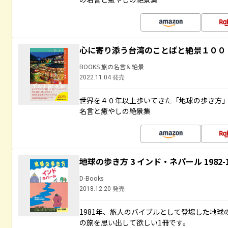
心に寄り添う台湾のことばと絶景１００
BOOKS 旅の名言＆絶景
2022.11.04 発売
世界を４０年以上歩いてきた「地球の歩き方
名言と癒やしの絶景集
地球の歩き方 3 インド・ネパール 1982
D-Books
2018.12.20 発売
1981年、旅人のバイブルとして登場した地
の旅を思い出して欲しい1冊です。