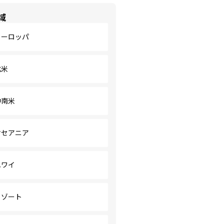
域
ヨーロッパ
北米
中南米
オセアニア
ハワイ
リゾート