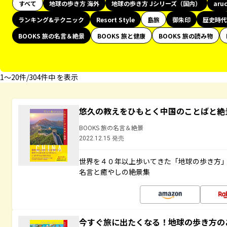
すべて
地球の歩き方 海外
地球の歩き方 Jシリーズ（国内）
aru
ランキング&テクニック
Resort Style
島旅
御朱印
歴史時代
BOOKS 旅の名言＆絶景
BOOKS 旅と健康
BOOKS 旅の読み物
1〜20件/304件中 を表示
悠久の教えをひもとく中国のことばと絶
BOOKS 旅の名言＆絶景
2022.12.15 発売
世界を４０年以上歩いてきた「地球の歩き方
名言と癒やしの絶景集
今すぐ旅に出たくなる！地球の歩き方の