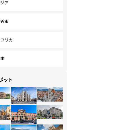
アジア
中近東
アフリカ
日本
ポット