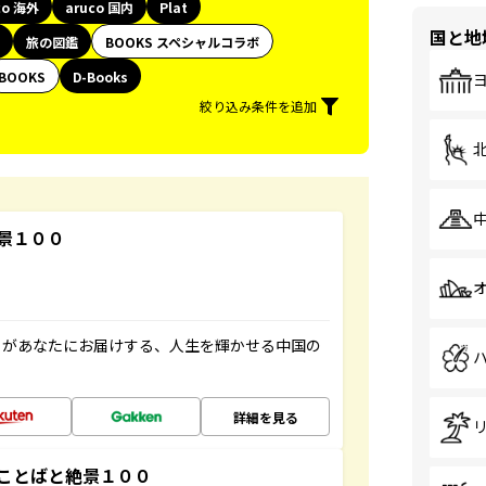
co 海外
aruco 国内
Plat
国と地
旅の図鑑
BOOKS スペシャルコラボ
BOOKS
D-Books
絞り込み条件を追加
景１００
」があなたにお届けする、人生を輝かせる中国の
詳細を見る
ことばと絶景１００