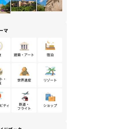
ーマ
食
建築・アート
宿泊
ト・
世界遺産
リゾート
戦
鉄道・
ビティ
ショップ
フライト