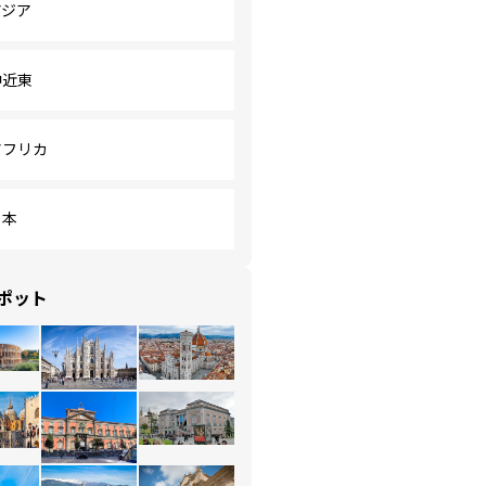
アジア
中近東
アフリカ
日本
ポット