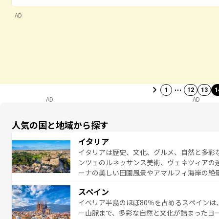
AD
…
1
12
13
1
AD
AD
人気の国と地域から探す
イタリア
イタリアは歴史、文化、グルメ、自然と多彩
ンツェのルネッサンス美術、ヴェネツィアの
ーナの美しい田園風景やアマルフィ海岸の絶
は、本場のピザやパスタなど、絶品のイタリ
スペイン
夜眠るまで、すべての瞬間を楽しませてくれ
イベリア半島のほぼ80％を占めるスペインは
なお、新着のイタリア情報は
コンテンツ一覧
ー山脈まで、多彩な自然と文化が詰まったヨ