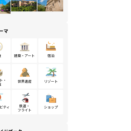
ーマ
食
建築・アート
宿泊
ト・
世界遺産
リゾート
戦
鉄道・
ビティ
ショップ
フライト