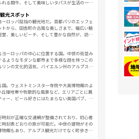
ふれる闘牛、そして美味しいタパスが生活の一部
雰囲気や、バルセロナのアートに溢れた街角か
観光スポット
市、穏やかなビーチリゾートまで多彩な表情を見
ヨーロッパ屈指の観光地だ。首都パリのエッフェ
はその個性で訪れる人を魅了する。 なお、
ットから、田舎町の古風な美しさまで、幅広い魅
してほしい。
聖堂、美しいビーチ、そして豊かな自然が、訪れ
食の国としても知られ、フランス料理はユネスコ
ンの発祥地であるランス、プロヴァンスの香り高
るヨーロッパの中心に位置する国。中世の街並み
だ。さらに、パリ以外の地域にも魅力が溢れてお
するようなモダンな都市まで多様な顔を持つこの
ている。パリ以外の個性あふれる地方に足を運ぶ
ルリンの文化的活気、バイエルン州のアルプスの
とそれぞれで全く異なる文化を体験できるだろう。 なお、新着のフランス情報は
コンテンツ
た風景は必見。ビールとソーセージを味わいなが
ひ体験してほしい。 なお、新着のド
る国。ウェストミンスター寺院や大英博物館のよ
。
い丘陵地帯や牧歌的な風景など、エリアごとに異
ティー、ビール好きにはたまらない英国パブ、サ
豊富。イギリスを旅して楽しみつくそう。 な
参照してほしい。
行時刻が正確な交通網が整備されており、初心者
に時刻表どおりの旅が可能だ。中世の建物がその
博物館もあり、アルプス観光だけでなく町歩きも
め物価も高いが、旅行者向けの交通パス提供のサ