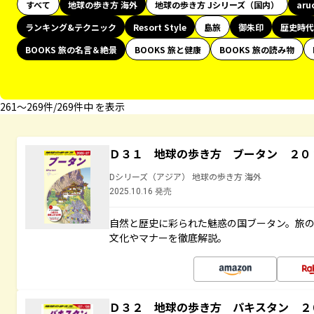
すべて
地球の歩き方 海外
地球の歩き方 Jシリーズ（国内）
aru
ランキング&テクニック
Resort Style
島旅
御朱印
歴史時代
BOOKS 旅の名言＆絶景
BOOKS 旅と健康
BOOKS 旅の読み物
261〜269件/269件中 を表示
Ｄ３１ 地球の歩き方 ブータン ２０
Dシリーズ（アジア） 地球の歩き方 海外
2025.10.16 発売
自然と歴史に彩られた魅惑の国ブータン。旅
文化やマナーを徹底解説。
Ｄ３２ 地球の歩き方 パキスタン ２