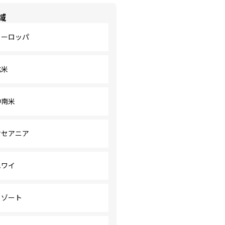
域
ヨーロッパ
北米
中南米
オセアニア
ハワイ
リゾート