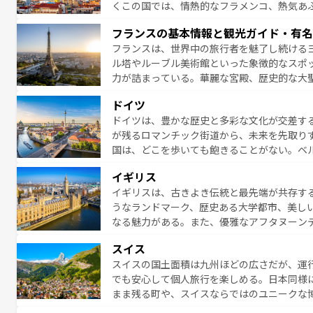
くこの国では、情熱的なフラメンコ、熱気あ
となっている。首都マドリードの洗練された
フランスの基本情報と観光ガイド・有名
ら、地方では古代ローマ遺跡や中世の城塞都
フランスは、世界中の旅行者を魅了し続ける
せる。地方によって風土や気候が異なるスペイン
ル塔やルーブル美術館といった象徴的なスポ
新着のスペイン情報は
コンテンツ一覧
を参照
力が詰まっている。華麗な宮殿、歴史的な大
る者を心から魅了する。また、フランスは美
ドイツ
無形文化遺産にも登録されている。シャンパ
ドイツは、豊かな歴史と多彩な文化が交差す
いラベンダー畑など、多彩な楽しみ方が可能
が残るロマンチック街道から、未来を先取り
り、どの街角にも豊かな歴史と文化が息づい
国は、どこを歩いても飽きることがない。ベ
絶景、そしてライン川沿いのワイン畑といっ
一覧
を参照してほしい。
イギリス
ら地元の人と過ごす楽しい時間は、お酒好きな人にはぜ
イギリスは、古きよき伝統と最先端が共存す
イツ情報は
コンテンツ一覧
を参照してほしい
うなランドマーク、歴史ある大学都市、美し
なる魅力がある。また、優雅なアフタヌーン
ッカー観戦など、本場だからこそできる体験も
スイス
お、新着のイギリス情報は
コンテンツ一覧
を
スイスの国土面積は九州ほどの広さだが、運
でも安心して個人旅行を楽しめる。日本同様
まま残る町や、スイスならではのユニークな
満喫することができる。国民の所得が高いた