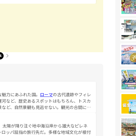
4
な魅力にあふれた国。
ローマ
の古代遺跡やフィレ
運河など、歴史あるスポットはもちろん、トスカ
景など、自然景観も見逃せない。観光の合間に
ア料理を堪能することもできる。朝目覚めてから
るイタリアで、忘れられない旅をしてみよう！
、太陽が降り注ぐ地中海沿岸から雄大なピレネ
を参照してほしい。
ーロッパ屈指の旅行先だ。多様な地域文化が根付