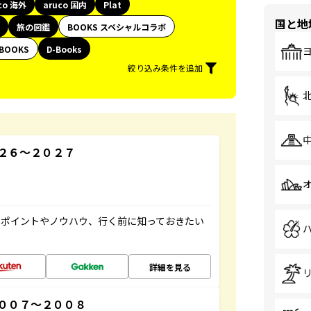
co 海外
aruco 国内
Plat
国と地
旅の図鑑
BOOKS スペシャルコラボ
BOOKS
D-Books
絞り込み条件を追加
２６～２０２７
のポイントやノウハウ、行く前に知っておきたい
詳細を見る
００７～２００８