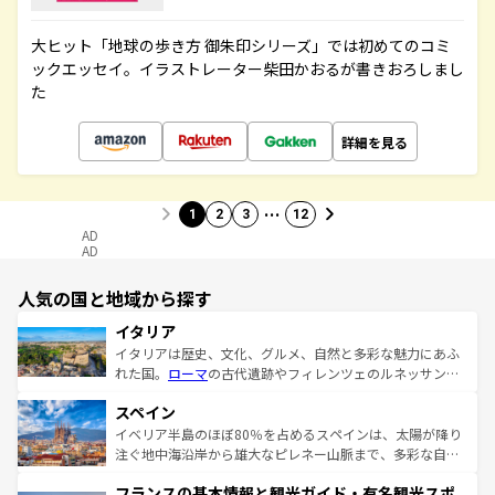
大ヒット「地球の歩き方 御朱印シリーズ」では初めてのコミ
ックエッセイ。イラストレーター柴田かおるが書きおろしまし
た
詳細を見る
…
1
2
3
12
AD
AD
人気の国と地域から探す
イタリア
イタリアは歴史、文化、グルメ、自然と多彩な魅力にあふ
れた国。
ローマ
の古代遺跡やフィレンツェのルネッサンス
美術、ヴェネツィアの運河など、歴史あるスポットはもち
スペイン
ろん、トスカーナの美しい田園風景やアマルフィ海岸の絶
景など、自然景観も見逃せない。観光の合間には、本場の
イベリア半島のほぼ80％を占めるスペインは、太陽が降り
ピザやパスタなど、絶品のイタリア料理を堪能することも
注ぐ地中海沿岸から雄大なピレネー山脈まで、多彩な自然
できる。朝目覚めてから夜眠るまで、すべての瞬間を楽し
と文化が詰まったヨーロッパ屈指の旅行先だ。多様な地域
フランスの基本情報と観光ガイド・有名観光スポ
ませてくれるイタリアで、忘れられない旅をしてみよう！
文化が根付くこの国では、情熱的なフラメンコ、熱気あふ