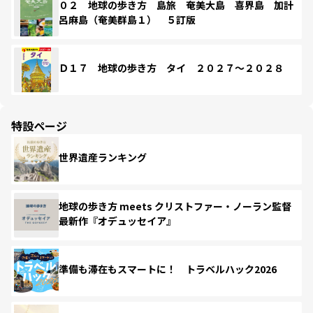
０２ 地球の歩き方 島旅 奄美大島 喜界島 加計
呂麻島（奄美群島１） ５訂版
Ｄ１７ 地球の歩き方 タイ ２０２７～２０２８
特設ページ
世界遺産ランキング
地球の歩き方 meets クリストファー・ノーラン監督
最新作『オデュッセイア』
準備も滞在もスマートに！ トラベルハック2026