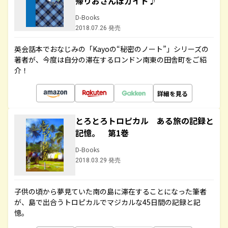
帰りおさんぽガイド♪
D-Books
2018.07.26 発売
英会話本でおなじみの「Kayoの“秘密のノート”」シリーズの
著者が、今度は自分の滞在するロンドン南東の田舎町をご紹
介！
詳細を見る
とろとろトロピカル ある旅の記録と
記憶。 第1巻
D-Books
2018.03.29 発売
子供の頃から夢見ていた南の島に滞在することになった筆者
が、島で出合うトロピカルでマジカルな45日間の記録と記
憶。