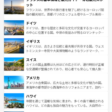
なお、新着のイタリア情報は
コンテンツ一覧
を参照してほ
れる闘牛、そして美味しいタパスが生活の一部となってい
ット
しい。
る。首都マドリードの洗練された雰囲気や、バルセロナの
フランスは、世界中の旅行者を魅了し続けるヨーロッパ屈
アートに溢れた街角から、地方では古代ローマ遺跡や中世
指の観光地だ。首都パリのエッフェル塔やルーブル美術館
の城塞都市、穏やかなビーチリゾートまで多彩な表情を見
といった象徴的なスポットから、田舎町の古風な美しさま
せる。地方によって風土や気候が異なるスペインはその個
ドイツ
で、幅広い魅力が詰まっている。華麗な宮殿、歴史的な大
性で訪れる人を魅了する。 なお、新着のスペイン情報は
コ
聖堂、美しいビーチ、そして豊かな自然が、訪れる者を心
ドイツは、豊かな歴史と多彩な文化が交差するヨーロッパ
ンテンツ一覧
を参照してほしい。
から魅了する。また、フランスは美食の国としても知ら
の中心に位置する国。中世の街並みが残るロマンチック街
れ、フランス料理はユネスコ無形文化遺産にも登録されて
道から、未来を先取りするようなモダンな都市まで多様な
イギリス
いる。シャンパンの発祥地であるランス、プロヴァンスの
顔を持つこの国は、どこを歩いても飽きることがない。ベ
香り高いラベンダー畑など、多彩な楽しみ方が可能だ。さ
ルリンの文化的活気、バイエルン州のアルプスの絶景、そ
イギリスは、古きよき伝統と最先端が共存する国。ウェス
らに、パリ以外の地域にも魅力が溢れており、どの街角に
してライン川沿いのワイン畑といった風景は必見。ビール
トミンスター寺院や大英博物館のようなランドマーク、歴
も豊かな歴史と文化が息づいている。パリ以外の個性あふ
とソーセージを味わいながら地元の人と過ごす楽しい時間
史ある大学都市、美しい丘陵地帯や牧歌的な風景など、エ
れる地方に足を運ぶとそれぞれで全く異なる文化を体験で
スイス
は、お酒好きな人にはぜひ体験してほしい。 なお、新着の
リアごとに異なる魅力がある。また、優雅なアフタヌーン
きるだろう。 なお、新着のフランス情報は
コンテンツ一覧
ドイツ情報は
コンテンツ一覧
を参照してほしい。
ティー、ビール好きにはたまらない英国パブ、サッカー観
スイスの国土面積は九州ほどの広さだが、運行時刻が正確
を参照してほしい。
戦など、本場だからこそできる体験も豊富。イギリスを旅
な交通網が整備されており、初心者でも安心して個人旅行
して楽しみつくそう。 なお、新着のイギリス情報は
コンテ
を楽しめる。日本同様に時刻表どおりの旅が可能だ。中世
アメリカ
ンツ一覧
を参照してほしい。
の建物がそのまま残る町や、スイスならではのユニークな
博物館もあり、アルプス観光だけでなく町歩きも満喫する
アメリカ合衆国は、広大な土地と多様な文化が魅力の国。
ことができる。国民の所得が高いため物価も高いが、旅行
東海岸の都市部から西海岸のカリフォルニアまで、訪れる
者向けの交通パス提供のサービスもあり、うまく活用すれ
場所ごとに異なる風景と体験が待っている。ニューヨーク
ハワイ
ば市内交通費無料で観光を楽しむこともできる。 なお、新
のような巨大都市は、観光、ショッピング、エンターテイ
着のスイス情報は
コンテンツ一覧
を参照してほしい。
ンメントが詰まった刺激的なスポットだ。一方、アメリカ
年間を通じて温暖な気候に恵まれ、多くの島で構成される
西部には大自然が広がり、グランドキャニオンやイエロー
ハワイは、どの島も独自の魅力をもっている。大自然の神
ストーン国立公園といった絶景が堪能できる。さらに、南
秘を感じたいなら、火山が生み出した壮大な景観を誇るハ