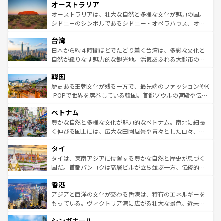
オーストラリア
部のニューオーリンズでは、音楽と美食が融合した独特の
ワイ島は見逃せない。また、定番の観光地といえばオアフ
文化が魅力。旅行者はアメリカの各地域で異なる魅力を楽
島だが、静かな自然を求めるならマウイ島やカウアイ島が
オーストラリアは、壮大な自然と多様な文化が魅力の国。
しみながら、その多様性と豊かな歴史を感じることができ
おすすめ。エメラルドグリーンに輝く海をはじめ、豊かな
シドニーのシンボルであるシドニー・オペラハウス、オー
るだろう。車でのロードトリップや列車の旅も、アメリカ
文化や歴史が息づいている。「アロハスピリット」と呼ば
ストラリア東海岸北部に広がる大サンゴ礁地帯グレートバ
ならではの贅沢な旅のスタイルだ。 なお、新着のアメリカ
台湾
れるおもてなしの心で訪れる人々を迎えてくれるハワイの
リアリーフや大陸中央部にそびえるウルル（エアーズロッ
情報は
コンテンツ一覧
を参照してほしい。
人々、おいしいローカルフードやハワイアンミュージッ
ク）、タスマニアの美しい原生林やケアンズの熱帯雨林な
日本から約４時間ほどでたどり着く台湾は、多彩な文化と
ク、伝統的なフラダンスなど、すべてがハワイの魅力を彩
ど、見どころがたくさん。また、カフェやワイン、オージ
自然が織りなす魅力的な観光地。活気あふれる大都市の台
っている。訪れるたびに新しい発見と感動が待っているハ
ービーフなどの食文化も豊かで、美味しいものであふれて
北やノスタルジックな町並みが人気な九份（ジォウフェ
ワイを、存分に味わってほしい。 なお、新着のハワイ情報
韓国
いる。アクティビティも充実しており、サーフィンやダイ
ン）、静ひつな山岳地帯である台湾東部など、都市の喧騒
は
コンテンツ一覧
を参照してほしい。
ビング、ハイキングなど、アウトドア好きにはたまらな
と山間の静けさが共存しており、訪れる人に新しい発見と
歴史ある王朝文化が残る一方で、最先端のファッションやK
い。オーストラリアの多彩な魅力を存分に味わいつくそ
驚きをもたらしてくれる。また、奥深い台湾の食文化も魅
-POPで世界を席巻している韓国。首都ソウルの宮殿や伝統
う。 なお、新着のオーストラリア情報は
コンテンツ一覧
を
力で、夜市などの屋台グルメから高級料理、ヘルシーで美
家屋が並ぶエリアでは韓国の歴史と文化に浸ることがで
参照してほしい。
ベトナム
容にもいいと評判のスイーツなど、バラエティ豊かな料理
き、地方に足を延ばせば四季折々の自然美を楽しむことが
が味わえる。 なお、新着の台湾情報は
コンテンツ一覧
を参
できる。そして、キムチや焼肉、絶品のストリートフード
豊かな自然と多様な文化が魅力的なベトナム。南北に細長
照してほしい。
まで、さまざまな韓国料理が待っている。夜には、韓国な
く伸びる国土には、広大な田園風景や青々とした山々、世
らではのナイトライフも堪能できる。あたたかいホスピタ
界遺産に登録された壮大な自然景観が点在し、都市部では
タイ
リティに包まれながら、韓国の多彩な魅力を心ゆくまで味
急速な発展と共に伝統が息づく。ハノイの古い町並みやホ
わってみてほしい。 なお、新着の韓国情報は
コンテンツ一
ーチミン市のフランス統治時代の建物も、独特の雰囲気を
タイは、東南アジアに位置する豊かな自然と歴史が息づく
覧
を参照してほしい。
醸し出している。また、バラエティの豊かさとおいしさで
国だ。首都バンコクは高層ビルが立ち並ぶ一方、伝統的な
世界中の食通を魅了してやまないベトナム料理も魅力のひ
寺院や市場がいたるところに点在し、古きよき文化と現代
香港
とつ。フォーやバインミー、ベトナムコーヒーなどは、ぜ
の活気が交差している。北部ではチェンマイなどの山岳地
ひ現地で味わいたい。どの地域を訪れてもあたたかい人々
帯で自然と触れ合い、南部ではプーケットやクラビの美し
アジアと西洋の文化が交わる香港は、特有のエネルギーを
が旅行者を迎えてくれるので、きっと忘れられない旅にな
いビーチでリゾート気分を楽しむことができる。タイ料理
もっている。ヴィクトリア湾に広がる壮大な景色、近未来
るはずだ。 なお、新着のベトナム情報は
コンテンツ一覧
を
は世界的に有名で、屋台から高級レストランまで味覚を刺
的なアートスポット、そして歴史と現代が融合した町並
参照してほしい。
シンガポール
激する。気候は一年中温暖で、どの季節にも異なる楽しみ
み、どこを訪れても感動するはず。観光スポットが密集し