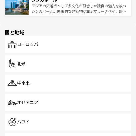
が待っている。親しみやすいタイの人々、仏教を中心とし
ており、効率よく見どころを回れるのも魅力。息をのむよ
アジアの交差点として多文化が融合した独自の魅力を放つ
た文化、そして多様な観光資源が、訪れる旅人を魅了し続
うな絶景から文化的な体験まで、香港を存分に楽しみ尽く
シンガポール。未来的な建築物が並ぶマリーナベイ、歴史
ける。 なお、新着のタイ情報は
コンテンツ一覧
を参照して
そう。 なお、新着の香港情報は
コンテンツ一覧
を参照して
と伝統を感じられるエスニックタウン、多数の緑豊かな公
ほしい。
ほしい。
園や自然保護区など、自然が調和した近代的な景観と文化
の多様性あふれるカラフルな町は、どこを歩いても新しい
国と地域
発見がある。さらに、治安のよさや充実した公共交通機関
も、旅行者にとっては魅力的なポイント。グルメも豊富
で、ホーカーズは地元の風情を楽しめる外せないスポット
ヨーロッパ
だ。訪れる人を飽きさせないシンガポールで、多様な魅力
を体感しよう。 なお、新着のシンガポール情報は
コンテン
ツ一覧
を参照してほしい。
北米
中南米
オセアニア
ハワイ