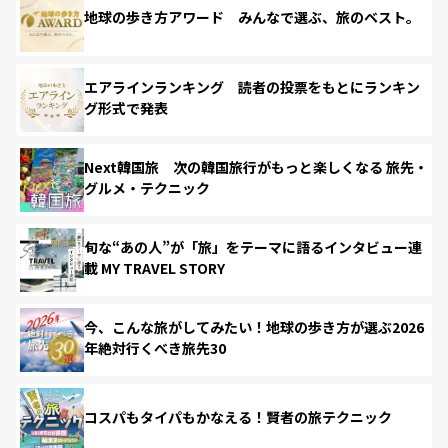
地球の歩き方アワード みんなで選ぶ、旅のベスト。
エアラインランキング 読者の投票をもとにランキン
グ形式で発表
Next韓国旅 次の韓国旅行がもっと楽しくなる 旅先・
グルメ・テクニック
旬な“あの人”が「旅」をテーマに語るインタビュー連
載 MY TRAVEL STORY
今、こんな旅がしてみたい！地球の歩き方が選ぶ2026
年絶対行くべき旅先30
コスパもタイパもかなえる！賢者の旅テクニック