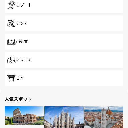
リゾート
アジア
中近東
アフリカ
日本
人気スポット