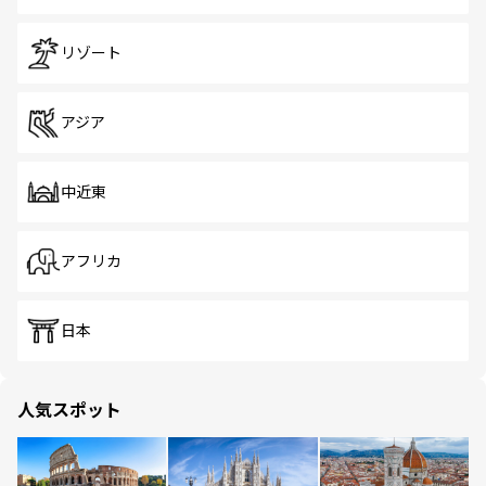
リゾート
アジア
中近東
アフリカ
日本
人気スポット