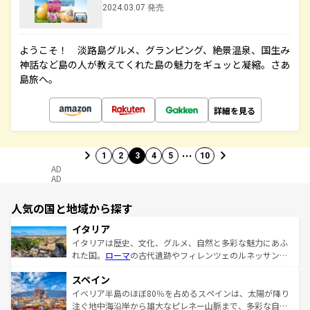
2024.03.07 発売
ようこそ！ 淡路島グルメ、グランピング、絶景温泉、国生み
神話など島の人が教えてくれた島の魅力をギュッと凝縮。さあ
島旅へ。
詳細を見る
…
1
2
3
4
5
10
AD
AD
人気の国と地域から探す
イタリア
イタリアは歴史、文化、グルメ、自然と多彩な魅力にあふ
れた国。
ローマ
の古代遺跡やフィレンツェのルネッサンス
美術、ヴェネツィアの運河など、歴史あるスポットはもち
スペイン
ろん、トスカーナの美しい田園風景やアマルフィ海岸の絶
景など、自然景観も見逃せない。観光の合間には、本場の
イベリア半島のほぼ80％を占めるスペインは、太陽が降り
ピザやパスタなど、絶品のイタリア料理を堪能することも
注ぐ地中海沿岸から雄大なピレネー山脈まで、多彩な自然