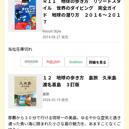
Ｒ１１ 地球の歩き方 リゾートスタ
イル 世界のダイビング 完全ガイ
ド 地球の潜り方 ２０１６～２０１
７
Resort Style
2016.05.27 発売
当社在庫切れ
詳細を見る
１２ 地球の歩き方 島旅 久米島
渡名喜島 ３訂版
島旅
2026.02.19 発売
那覇から３０分で行ける琉球一の美島。ゆるやかな空気と透き
通った青い海に囲まれた小さな島の魅力を、あますことなくご