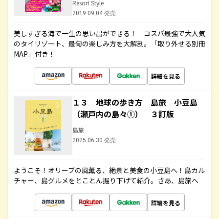
Resort Style
2019.09.04 発売
美しすぎる海で一生の思い出ができる！ コスパ最強で大人気
のタイリゾート、最旬の楽しみ方を大解剖。「取り外せる別冊
MAP」付き！
詳細を見る
１３ 地球の歩き方 島旅 小豆島
（瀬戸内の島々①） ３訂版
島旅
2025.06.30 発売
ようこそ！オリーブの風薫る、絶景と美食の小豆島へ！島カル
チャー、島グルメをとことん掘り下げて紹介。さあ、島旅へ
詳細を見る