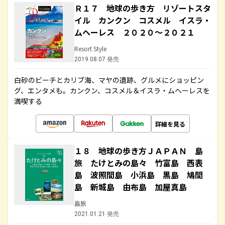
Ｒ１７ 地球の歩き方 リゾートスタ
イル カンクン コスメル イスラ・
ムヘーレス ２０２０～２０２１
Resort Style
2019.08.07 発売
白砂のビーチとカリブ海、マヤの遺跡、グルメにショッピン
グ、エンタメも。カンクン、コスメル＆イスラ・ムヘーレスを
満喫する
詳細を見る
１８ 地球の歩き方ＪＡＰＡＮ 島
旅 たけとみの島々 竹富島 西表
島 波照間島 小浜島 黒島 鳩間
島 新城島 由布島 加屋真島
島旅
2021.01.21 発売