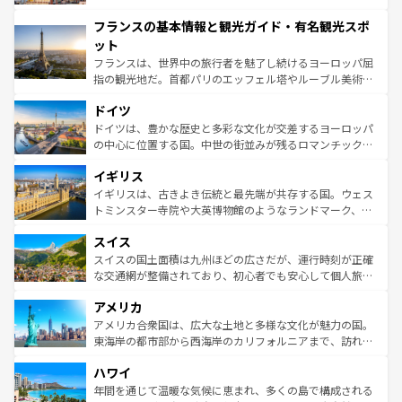
できる。朝目覚めてから夜眠るまで、すべての瞬間を楽し
と文化が詰まったヨーロッパ屈指の旅行先だ。多様な地域
フランスの基本情報と観光ガイド・有名観光スポ
ませてくれるイタリアで、忘れられない旅をしてみよう！
文化が根付くこの国では、情熱的なフラメンコ、熱気あふ
なお、新着のイタリア情報は
コンテンツ一覧
を参照してほ
れる闘牛、そして美味しいタパスが生活の一部となってい
ット
しい。
る。首都マドリードの洗練された雰囲気や、バルセロナの
フランスは、世界中の旅行者を魅了し続けるヨーロッパ屈
アートに溢れた街角から、地方では古代ローマ遺跡や中世
指の観光地だ。首都パリのエッフェル塔やルーブル美術館
の城塞都市、穏やかなビーチリゾートまで多彩な表情を見
といった象徴的なスポットから、田舎町の古風な美しさま
せる。地方によって風土や気候が異なるスペインはその個
ドイツ
で、幅広い魅力が詰まっている。華麗な宮殿、歴史的な大
性で訪れる人を魅了する。 なお、新着のスペイン情報は
コ
聖堂、美しいビーチ、そして豊かな自然が、訪れる者を心
ドイツは、豊かな歴史と多彩な文化が交差するヨーロッパ
ンテンツ一覧
を参照してほしい。
から魅了する。また、フランスは美食の国としても知ら
の中心に位置する国。中世の街並みが残るロマンチック街
れ、フランス料理はユネスコ無形文化遺産にも登録されて
道から、未来を先取りするようなモダンな都市まで多様な
イギリス
いる。シャンパンの発祥地であるランス、プロヴァンスの
顔を持つこの国は、どこを歩いても飽きることがない。ベ
香り高いラベンダー畑など、多彩な楽しみ方が可能だ。さ
ルリンの文化的活気、バイエルン州のアルプスの絶景、そ
イギリスは、古きよき伝統と最先端が共存する国。ウェス
らに、パリ以外の地域にも魅力が溢れており、どの街角に
してライン川沿いのワイン畑といった風景は必見。ビール
トミンスター寺院や大英博物館のようなランドマーク、歴
も豊かな歴史と文化が息づいている。パリ以外の個性あふ
とソーセージを味わいながら地元の人と過ごす楽しい時間
史ある大学都市、美しい丘陵地帯や牧歌的な風景など、エ
れる地方に足を運ぶとそれぞれで全く異なる文化を体験で
スイス
は、お酒好きな人にはぜひ体験してほしい。 なお、新着の
リアごとに異なる魅力がある。また、優雅なアフタヌーン
きるだろう。 なお、新着のフランス情報は
コンテンツ一覧
ドイツ情報は
コンテンツ一覧
を参照してほしい。
ティー、ビール好きにはたまらない英国パブ、サッカー観
スイスの国土面積は九州ほどの広さだが、運行時刻が正確
を参照してほしい。
戦など、本場だからこそできる体験も豊富。イギリスを旅
な交通網が整備されており、初心者でも安心して個人旅行
して楽しみつくそう。 なお、新着のイギリス情報は
コンテ
を楽しめる。日本同様に時刻表どおりの旅が可能だ。中世
アメリカ
ンツ一覧
を参照してほしい。
の建物がそのまま残る町や、スイスならではのユニークな
博物館もあり、アルプス観光だけでなく町歩きも満喫する
アメリカ合衆国は、広大な土地と多様な文化が魅力の国。
ことができる。国民の所得が高いため物価も高いが、旅行
東海岸の都市部から西海岸のカリフォルニアまで、訪れる
者向けの交通パス提供のサービスもあり、うまく活用すれ
場所ごとに異なる風景と体験が待っている。ニューヨーク
ハワイ
ば市内交通費無料で観光を楽しむこともできる。 なお、新
のような巨大都市は、観光、ショッピング、エンターテイ
着のスイス情報は
コンテンツ一覧
を参照してほしい。
ンメントが詰まった刺激的なスポットだ。一方、アメリカ
年間を通じて温暖な気候に恵まれ、多くの島で構成される