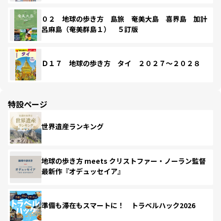
０２ 地球の歩き方 島旅 奄美大島 喜界島 加計
呂麻島（奄美群島１） ５訂版
Ｄ１７ 地球の歩き方 タイ ２０２７～２０２８
特設ページ
世界遺産ランキング
地球の歩き方 meets クリストファー・ノーラン監督
最新作『オデュッセイア』
準備も滞在もスマートに！ トラベルハック2026