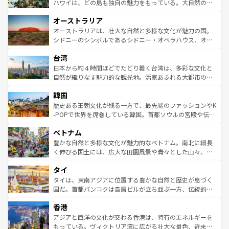
西部には大自然が広がり、グランドキャニオンやイエロー
ハワイは、どの島も独自の魅力をもっている。大自然の神
ストーン国立公園といった絶景が堪能できる。さらに、南
秘を感じたいなら、火山が生み出した壮大な景観を誇るハ
オーストラリア
部のニューオーリンズでは、音楽と美食が融合した独特の
ワイ島は見逃せない。また、定番の観光地といえばオアフ
文化が魅力。旅行者はアメリカの各地域で異なる魅力を楽
島だが、静かな自然を求めるならマウイ島やカウアイ島が
オーストラリアは、壮大な自然と多様な文化が魅力の国。
しみながら、その多様性と豊かな歴史を感じることができ
おすすめ。エメラルドグリーンに輝く海をはじめ、豊かな
シドニーのシンボルであるシドニー・オペラハウス、オー
るだろう。車でのロードトリップや列車の旅も、アメリカ
文化や歴史が息づいている。「アロハスピリット」と呼ば
ストラリア東海岸北部に広がる大サンゴ礁地帯グレートバ
ならではの贅沢な旅のスタイルだ。 なお、新着のアメリカ
台湾
れるおもてなしの心で訪れる人々を迎えてくれるハワイの
リアリーフや大陸中央部にそびえるウルル（エアーズロッ
情報は
コンテンツ一覧
を参照してほしい。
人々、おいしいローカルフードやハワイアンミュージッ
ク）、タスマニアの美しい原生林やケアンズの熱帯雨林な
日本から約４時間ほどでたどり着く台湾は、多彩な文化と
ク、伝統的なフラダンスなど、すべてがハワイの魅力を彩
ど、見どころがたくさん。また、カフェやワイン、オージ
自然が織りなす魅力的な観光地。活気あふれる大都市の台
っている。訪れるたびに新しい発見と感動が待っているハ
ービーフなどの食文化も豊かで、美味しいものであふれて
北やノスタルジックな町並みが人気な九份（ジォウフェ
ワイを、存分に味わってほしい。 なお、新着のハワイ情報
韓国
いる。アクティビティも充実しており、サーフィンやダイ
ン）、静ひつな山岳地帯である台湾東部など、都市の喧騒
は
コンテンツ一覧
を参照してほしい。
ビング、ハイキングなど、アウトドア好きにはたまらな
と山間の静けさが共存しており、訪れる人に新しい発見と
歴史ある王朝文化が残る一方で、最先端のファッションやK
い。オーストラリアの多彩な魅力を存分に味わいつくそ
驚きをもたらしてくれる。また、奥深い台湾の食文化も魅
-POPで世界を席巻している韓国。首都ソウルの宮殿や伝統
う。 なお、新着のオーストラリア情報は
コンテンツ一覧
を
力で、夜市などの屋台グルメから高級料理、ヘルシーで美
家屋が並ぶエリアでは韓国の歴史と文化に浸ることがで
参照してほしい。
ベトナム
容にもいいと評判のスイーツなど、バラエティ豊かな料理
き、地方に足を延ばせば四季折々の自然美を楽しむことが
が味わえる。 なお、新着の台湾情報は
コンテンツ一覧
を参
できる。そして、キムチや焼肉、絶品のストリートフード
豊かな自然と多様な文化が魅力的なベトナム。南北に細長
照してほしい。
まで、さまざまな韓国料理が待っている。夜には、韓国な
く伸びる国土には、広大な田園風景や青々とした山々、世
らではのナイトライフも堪能できる。あたたかいホスピタ
界遺産に登録された壮大な自然景観が点在し、都市部では
タイ
リティに包まれながら、韓国の多彩な魅力を心ゆくまで味
急速な発展と共に伝統が息づく。ハノイの古い町並みやホ
わってみてほしい。 なお、新着の韓国情報は
コンテンツ一
ーチミン市のフランス統治時代の建物も、独特の雰囲気を
タイは、東南アジアに位置する豊かな自然と歴史が息づく
覧
を参照してほしい。
醸し出している。また、バラエティの豊かさとおいしさで
国だ。首都バンコクは高層ビルが立ち並ぶ一方、伝統的な
世界中の食通を魅了してやまないベトナム料理も魅力のひ
寺院や市場がいたるところに点在し、古きよき文化と現代
香港
とつ。フォーやバインミー、ベトナムコーヒーなどは、ぜ
の活気が交差している。北部ではチェンマイなどの山岳地
ひ現地で味わいたい。どの地域を訪れてもあたたかい人々
帯で自然と触れ合い、南部ではプーケットやクラビの美し
アジアと西洋の文化が交わる香港は、特有のエネルギーを
が旅行者を迎えてくれるので、きっと忘れられない旅にな
いビーチでリゾート気分を楽しむことができる。タイ料理
もっている。ヴィクトリア湾に広がる壮大な景色、近未来