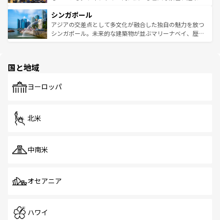
るはずだ。 なお、新着のベトナム情報は
コンテンツ一覧
を
は世界的に有名で、屋台から高級レストランまで味覚を刺
的なアートスポット、そして歴史と現代が融合した町並
参照してほしい。
シンガポール
激する。気候は一年中温暖で、どの季節にも異なる楽しみ
み、どこを訪れても感動するはず。観光スポットが密集し
が待っている。親しみやすいタイの人々、仏教を中心とし
ており、効率よく見どころを回れるのも魅力。息をのむよ
アジアの交差点として多文化が融合した独自の魅力を放つ
た文化、そして多様な観光資源が、訪れる旅人を魅了し続
うな絶景から文化的な体験まで、香港を存分に楽しみ尽く
シンガポール。未来的な建築物が並ぶマリーナベイ、歴史
ける。 なお、新着のタイ情報は
コンテンツ一覧
を参照して
そう。 なお、新着の香港情報は
コンテンツ一覧
を参照して
と伝統を感じられるエスニックタウン、多数の緑豊かな公
ほしい。
ほしい。
園や自然保護区など、自然が調和した近代的な景観と文化
の多様性あふれるカラフルな町は、どこを歩いても新しい
国と地域
発見がある。さらに、治安のよさや充実した公共交通機関
も、旅行者にとっては魅力的なポイント。グルメも豊富
で、ホーカーズは地元の風情を楽しめる外せないスポット
ヨーロッパ
だ。訪れる人を飽きさせないシンガポールで、多様な魅力
を体感しよう。 なお、新着のシンガポール情報は
コンテン
ツ一覧
を参照してほしい。
北米
中南米
オセアニア
ハワイ