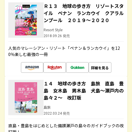
Ｒ１３ 地球の歩き方 リゾートスタ
イル ペナン ランカウイ クアラル
ンプール ２０１９～２０２０
Resort Style
2018.09.26 発売
人気のマレーシアン・リゾート「ペナン＆ランカウイ」を12
0％楽しむ最強の一冊
詳細を見る
１４ 地球の歩き方 島旅 直島 豊
島 女木島 男木島 犬島～瀬戸内の
島々２～ 改訂版
島旅
2022.03.24 発売
直島・豊島をはじめとした備讃瀬戸の島々のガイドブックの改
訂版！