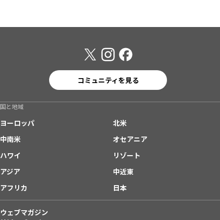
コミュニティを見る
国と地域
ヨーロッパ
北米
中南米
オセアニア
ハワイ
リゾート
アジア
中近東
アフリカ
日本
ウェブマガジン