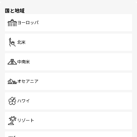
園や自然保護区など、自然が調和した近代的な景観と文化
の多様性あふれるカラフルな町は、どこを歩いても新しい
国と地域
発見がある。さらに、治安のよさや充実した公共交通機関
も、旅行者にとっては魅力的なポイント。グルメも豊富
で、ホーカーズは地元の風情を楽しめる外せないスポット
ヨーロッパ
だ。訪れる人を飽きさせないシンガポールで、多様な魅力
を体感しよう。 なお、新着のシンガポール情報は
コンテン
ツ一覧
を参照してほしい。
北米
中南米
オセアニア
ハワイ
リゾート