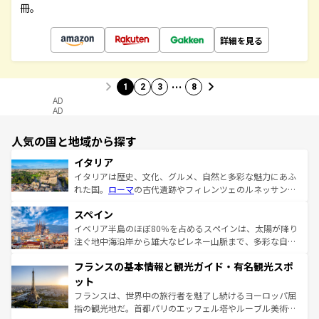
冊。
詳細を見る
…
1
2
3
8
AD
AD
人気の国と地域から探す
イタリア
イタリアは歴史、文化、グルメ、自然と多彩な魅力にあふ
れた国。
ローマ
の古代遺跡やフィレンツェのルネッサンス
美術、ヴェネツィアの運河など、歴史あるスポットはもち
スペイン
ろん、トスカーナの美しい田園風景やアマルフィ海岸の絶
景など、自然景観も見逃せない。観光の合間には、本場の
イベリア半島のほぼ80％を占めるスペインは、太陽が降り
ピザやパスタなど、絶品のイタリア料理を堪能することも
注ぐ地中海沿岸から雄大なピレネー山脈まで、多彩な自然
できる。朝目覚めてから夜眠るまで、すべての瞬間を楽し
と文化が詰まったヨーロッパ屈指の旅行先だ。多様な地域
フランスの基本情報と観光ガイド・有名観光スポ
ませてくれるイタリアで、忘れられない旅をしてみよう！
文化が根付くこの国では、情熱的なフラメンコ、熱気あふ
なお、新着のイタリア情報は
コンテンツ一覧
を参照してほ
れる闘牛、そして美味しいタパスが生活の一部となってい
ット
しい。
る。首都マドリードの洗練された雰囲気や、バルセロナの
フランスは、世界中の旅行者を魅了し続けるヨーロッパ屈
アートに溢れた街角から、地方では古代ローマ遺跡や中世
指の観光地だ。首都パリのエッフェル塔やルーブル美術館
の城塞都市、穏やかなビーチリゾートまで多彩な表情を見