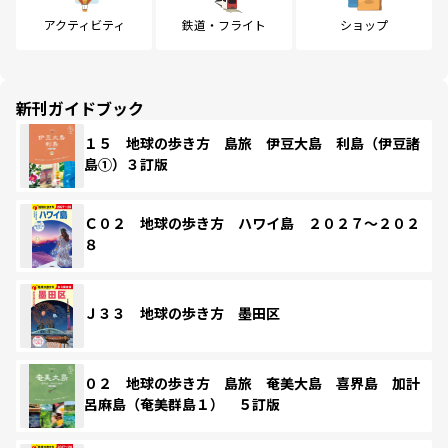
アクティビティ
鉄道・フライト
ショップ
新刊ガイドブック
１５ 地球の歩き方 島旅 伊豆大島 利島（伊豆諸
島①）３訂版
Ｃ０２ 地球の歩き方 ハワイ島 ２０２７～２０２
８
Ｊ３３ 地球の歩き方 墨田区
０２ 地球の歩き方 島旅 奄美大島 喜界島 加計
呂麻島（奄美群島１） ５訂版