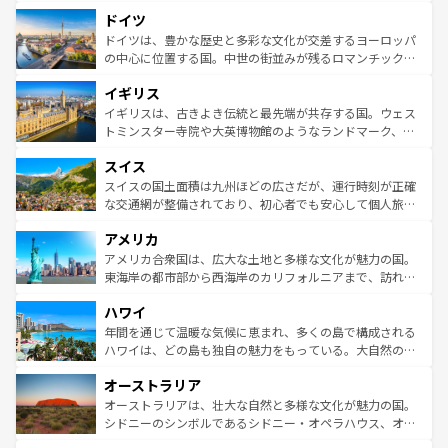
といった象徴的なスポットから、田舎町の古風な美しさま
せる。地方によって風土や気候が異なるスペインはその個
ドイツ
で、幅広い魅力が詰まっている。華麗な宮殿、歴史的な大
性で訪れる人を魅了する。 なお、新着のスペイン情報は
コ
聖堂、美しいビーチ、そして豊かな自然が、訪れる者を心
ドイツは、豊かな歴史と多彩な文化が交差するヨーロッパ
ンテンツ一覧
を参照してほしい。
から魅了する。また、フランスは美食の国としても知ら
の中心に位置する国。中世の街並みが残るロマンチック街
れ、フランス料理はユネスコ無形文化遺産にも登録されて
道から、未来を先取りするようなモダンな都市まで多様な
イギリス
いる。シャンパンの発祥地であるランス、プロヴァンスの
顔を持つこの国は、どこを歩いても飽きることがない。ベ
香り高いラベンダー畑など、多彩な楽しみ方が可能だ。さ
ルリンの文化的活気、バイエルン州のアルプスの絶景、そ
イギリスは、古きよき伝統と最先端が共存する国。ウェス
らに、パリ以外の地域にも魅力が溢れており、どの街角に
してライン川沿いのワイン畑といった風景は必見。ビール
トミンスター寺院や大英博物館のようなランドマーク、歴
も豊かな歴史と文化が息づいている。パリ以外の個性あふ
とソーセージを味わいながら地元の人と過ごす楽しい時間
史ある大学都市、美しい丘陵地帯や牧歌的な風景など、エ
れる地方に足を運ぶとそれぞれで全く異なる文化を体験で
スイス
は、お酒好きな人にはぜひ体験してほしい。 なお、新着の
リアごとに異なる魅力がある。また、優雅なアフタヌーン
きるだろう。 なお、新着のフランス情報は
コンテンツ一覧
ドイツ情報は
コンテンツ一覧
を参照してほしい。
ティー、ビール好きにはたまらない英国パブ、サッカー観
スイスの国土面積は九州ほどの広さだが、運行時刻が正確
を参照してほしい。
戦など、本場だからこそできる体験も豊富。イギリスを旅
な交通網が整備されており、初心者でも安心して個人旅行
して楽しみつくそう。 なお、新着のイギリス情報は
コンテ
を楽しめる。日本同様に時刻表どおりの旅が可能だ。中世
アメリカ
ンツ一覧
を参照してほしい。
の建物がそのまま残る町や、スイスならではのユニークな
博物館もあり、アルプス観光だけでなく町歩きも満喫する
アメリカ合衆国は、広大な土地と多様な文化が魅力の国。
ことができる。国民の所得が高いため物価も高いが、旅行
東海岸の都市部から西海岸のカリフォルニアまで、訪れる
者向けの交通パス提供のサービスもあり、うまく活用すれ
場所ごとに異なる風景と体験が待っている。ニューヨーク
ハワイ
ば市内交通費無料で観光を楽しむこともできる。 なお、新
のような巨大都市は、観光、ショッピング、エンターテイ
着のスイス情報は
コンテンツ一覧
を参照してほしい。
ンメントが詰まった刺激的なスポットだ。一方、アメリカ
年間を通じて温暖な気候に恵まれ、多くの島で構成される
西部には大自然が広がり、グランドキャニオンやイエロー
ハワイは、どの島も独自の魅力をもっている。大自然の神
ストーン国立公園といった絶景が堪能できる。さらに、南
秘を感じたいなら、火山が生み出した壮大な景観を誇るハ
オーストラリア
部のニューオーリンズでは、音楽と美食が融合した独特の
ワイ島は見逃せない。また、定番の観光地といえばオアフ
文化が魅力。旅行者はアメリカの各地域で異なる魅力を楽
島だが、静かな自然を求めるならマウイ島やカウアイ島が
オーストラリアは、壮大な自然と多様な文化が魅力の国。
しみながら、その多様性と豊かな歴史を感じることができ
おすすめ。エメラルドグリーンに輝く海をはじめ、豊かな
シドニーのシンボルであるシドニー・オペラハウス、オー
るだろう。車でのロードトリップや列車の旅も、アメリカ
文化や歴史が息づいている。「アロハスピリット」と呼ば
ストラリア東海岸北部に広がる大サンゴ礁地帯グレートバ