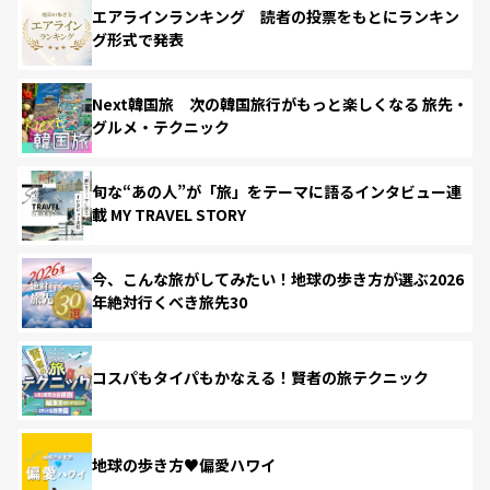
エアラインランキング 読者の投票をもとにランキン
グ形式で発表
Next韓国旅 次の韓国旅行がもっと楽しくなる 旅先・
グルメ・テクニック
旬な“あの人”が「旅」をテーマに語るインタビュー連
載 MY TRAVEL STORY
今、こんな旅がしてみたい！地球の歩き方が選ぶ2026
年絶対行くべき旅先30
コスパもタイパもかなえる！賢者の旅テクニック
地球の歩き方♥偏愛ハワイ