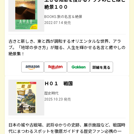
絶景１００
BOOKS 旅の名言＆絶景
2022.07.14 発売
古きと新しき、東と西が調和するオリエンタルな世界、アラ
ブ。「地球の歩き方」が贈る、人生を輝かせる名言と癒やしの
絶景集！
詳細を見る
Ｈ０１ 戦国
歴史時代
2025.10.23 発売
日本の城や古戦場、武将ゆかりの史跡、展示施設など、戦国時
代にまつわるスポットを徹底ガイドする歴史ファン必携の一