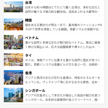
ならではの贅沢な旅のスタイルだ。 なお、新着のアメリカ
台湾
れるおもてなしの心で訪れる人々を迎えてくれるハワイの
リアリーフや大陸中央部にそびえるウルル（エアーズロッ
情報は
コンテンツ一覧
を参照してほしい。
人々、おいしいローカルフードやハワイアンミュージッ
ク）、タスマニアの美しい原生林やケアンズの熱帯雨林な
日本から約４時間ほどでたどり着く台湾は、多彩な文化と
ク、伝統的なフラダンスなど、すべてがハワイの魅力を彩
ど、見どころがたくさん。また、カフェやワイン、オージ
自然が織りなす魅力的な観光地。活気あふれる大都市の台
っている。訪れるたびに新しい発見と感動が待っているハ
ービーフなどの食文化も豊かで、美味しいものであふれて
北やノスタルジックな町並みが人気な九份（ジォウフェ
ワイを、存分に味わってほしい。 なお、新着のハワイ情報
韓国
いる。アクティビティも充実しており、サーフィンやダイ
ン）、静ひつな山岳地帯である台湾東部など、都市の喧騒
は
コンテンツ一覧
を参照してほしい。
ビング、ハイキングなど、アウトドア好きにはたまらな
と山間の静けさが共存しており、訪れる人に新しい発見と
歴史ある王朝文化が残る一方で、最先端のファッションやK
い。オーストラリアの多彩な魅力を存分に味わいつくそ
驚きをもたらしてくれる。また、奥深い台湾の食文化も魅
-POPで世界を席巻している韓国。首都ソウルの宮殿や伝統
う。 なお、新着のオーストラリア情報は
コンテンツ一覧
を
力で、夜市などの屋台グルメから高級料理、ヘルシーで美
家屋が並ぶエリアでは韓国の歴史と文化に浸ることがで
参照してほしい。
ベトナム
容にもいいと評判のスイーツなど、バラエティ豊かな料理
き、地方に足を延ばせば四季折々の自然美を楽しむことが
が味わえる。 なお、新着の台湾情報は
コンテンツ一覧
を参
できる。そして、キムチや焼肉、絶品のストリートフード
豊かな自然と多様な文化が魅力的なベトナム。南北に細長
照してほしい。
まで、さまざまな韓国料理が待っている。夜には、韓国な
く伸びる国土には、広大な田園風景や青々とした山々、世
らではのナイトライフも堪能できる。あたたかいホスピタ
界遺産に登録された壮大な自然景観が点在し、都市部では
タイ
リティに包まれながら、韓国の多彩な魅力を心ゆくまで味
急速な発展と共に伝統が息づく。ハノイの古い町並みやホ
わってみてほしい。 なお、新着の韓国情報は
コンテンツ一
ーチミン市のフランス統治時代の建物も、独特の雰囲気を
タイは、東南アジアに位置する豊かな自然と歴史が息づく
覧
を参照してほしい。
醸し出している。また、バラエティの豊かさとおいしさで
国だ。首都バンコクは高層ビルが立ち並ぶ一方、伝統的な
世界中の食通を魅了してやまないベトナム料理も魅力のひ
寺院や市場がいたるところに点在し、古きよき文化と現代
香港
とつ。フォーやバインミー、ベトナムコーヒーなどは、ぜ
の活気が交差している。北部ではチェンマイなどの山岳地
ひ現地で味わいたい。どの地域を訪れてもあたたかい人々
帯で自然と触れ合い、南部ではプーケットやクラビの美し
アジアと西洋の文化が交わる香港は、特有のエネルギーを
が旅行者を迎えてくれるので、きっと忘れられない旅にな
いビーチでリゾート気分を楽しむことができる。タイ料理
もっている。ヴィクトリア湾に広がる壮大な景色、近未来
るはずだ。 なお、新着のベトナム情報は
コンテンツ一覧
を
は世界的に有名で、屋台から高級レストランまで味覚を刺
的なアートスポット、そして歴史と現代が融合した町並
参照してほしい。
シンガポール
激する。気候は一年中温暖で、どの季節にも異なる楽しみ
み、どこを訪れても感動するはず。観光スポットが密集し
が待っている。親しみやすいタイの人々、仏教を中心とし
ており、効率よく見どころを回れるのも魅力。息をのむよ
アジアの交差点として多文化が融合した独自の魅力を放つ
た文化、そして多様な観光資源が、訪れる旅人を魅了し続
うな絶景から文化的な体験まで、香港を存分に楽しみ尽く
シンガポール。未来的な建築物が並ぶマリーナベイ、歴史
ける。 なお、新着のタイ情報は
コンテンツ一覧
を参照して
そう。 なお、新着の香港情報は
コンテンツ一覧
を参照して
と伝統を感じられるエスニックタウン、多数の緑豊かな公
ほしい。
ほしい。