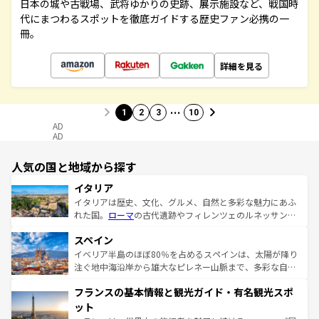
日本の城や古戦場、武将ゆかりの史跡、展示施設など、戦国時
代にまつわるスポットを徹底ガイドする歴史ファン必携の一
冊。
詳細を見る
…
1
2
3
10
AD
AD
人気の国と地域から探す
イタリア
イタリアは歴史、文化、グルメ、自然と多彩な魅力にあふ
れた国。
ローマ
の古代遺跡やフィレンツェのルネッサンス
美術、ヴェネツィアの運河など、歴史あるスポットはもち
スペイン
ろん、トスカーナの美しい田園風景やアマルフィ海岸の絶
景など、自然景観も見逃せない。観光の合間には、本場の
イベリア半島のほぼ80％を占めるスペインは、太陽が降り
ピザやパスタなど、絶品のイタリア料理を堪能することも
注ぐ地中海沿岸から雄大なピレネー山脈まで、多彩な自然
できる。朝目覚めてから夜眠るまで、すべての瞬間を楽し
と文化が詰まったヨーロッパ屈指の旅行先だ。多様な地域
フランスの基本情報と観光ガイド・有名観光スポ
ませてくれるイタリアで、忘れられない旅をしてみよう！
文化が根付くこの国では、情熱的なフラメンコ、熱気あふ
なお、新着のイタリア情報は
コンテンツ一覧
を参照してほ
れる闘牛、そして美味しいタパスが生活の一部となってい
ット
しい。
る。首都マドリードの洗練された雰囲気や、バルセロナの