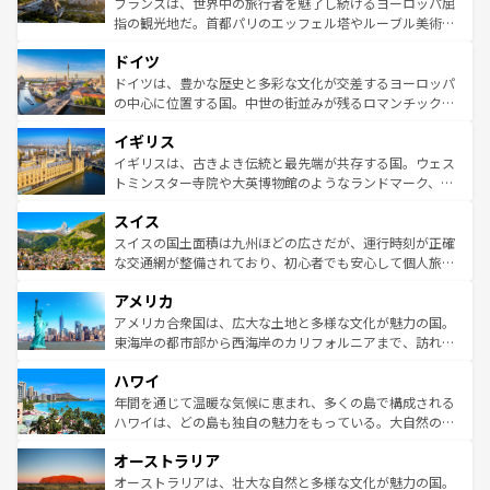
フランスは、世界中の旅行者を魅了し続けるヨーロッパ屈
アートに溢れた街角から、地方では古代ローマ遺跡や中世
指の観光地だ。首都パリのエッフェル塔やルーブル美術館
の城塞都市、穏やかなビーチリゾートまで多彩な表情を見
といった象徴的なスポットから、田舎町の古風な美しさま
せる。地方によって風土や気候が異なるスペインはその個
ドイツ
で、幅広い魅力が詰まっている。華麗な宮殿、歴史的な大
性で訪れる人を魅了する。 なお、新着のスペイン情報は
コ
聖堂、美しいビーチ、そして豊かな自然が、訪れる者を心
ドイツは、豊かな歴史と多彩な文化が交差するヨーロッパ
ンテンツ一覧
を参照してほしい。
から魅了する。また、フランスは美食の国としても知ら
の中心に位置する国。中世の街並みが残るロマンチック街
れ、フランス料理はユネスコ無形文化遺産にも登録されて
道から、未来を先取りするようなモダンな都市まで多様な
イギリス
いる。シャンパンの発祥地であるランス、プロヴァンスの
顔を持つこの国は、どこを歩いても飽きることがない。ベ
香り高いラベンダー畑など、多彩な楽しみ方が可能だ。さ
ルリンの文化的活気、バイエルン州のアルプスの絶景、そ
イギリスは、古きよき伝統と最先端が共存する国。ウェス
らに、パリ以外の地域にも魅力が溢れており、どの街角に
してライン川沿いのワイン畑といった風景は必見。ビール
トミンスター寺院や大英博物館のようなランドマーク、歴
も豊かな歴史と文化が息づいている。パリ以外の個性あふ
とソーセージを味わいながら地元の人と過ごす楽しい時間
史ある大学都市、美しい丘陵地帯や牧歌的な風景など、エ
れる地方に足を運ぶとそれぞれで全く異なる文化を体験で
スイス
は、お酒好きな人にはぜひ体験してほしい。 なお、新着の
リアごとに異なる魅力がある。また、優雅なアフタヌーン
きるだろう。 なお、新着のフランス情報は
コンテンツ一覧
ドイツ情報は
コンテンツ一覧
を参照してほしい。
ティー、ビール好きにはたまらない英国パブ、サッカー観
スイスの国土面積は九州ほどの広さだが、運行時刻が正確
を参照してほしい。
戦など、本場だからこそできる体験も豊富。イギリスを旅
な交通網が整備されており、初心者でも安心して個人旅行
して楽しみつくそう。 なお、新着のイギリス情報は
コンテ
を楽しめる。日本同様に時刻表どおりの旅が可能だ。中世
アメリカ
ンツ一覧
を参照してほしい。
の建物がそのまま残る町や、スイスならではのユニークな
博物館もあり、アルプス観光だけでなく町歩きも満喫する
アメリカ合衆国は、広大な土地と多様な文化が魅力の国。
ことができる。国民の所得が高いため物価も高いが、旅行
東海岸の都市部から西海岸のカリフォルニアまで、訪れる
者向けの交通パス提供のサービスもあり、うまく活用すれ
場所ごとに異なる風景と体験が待っている。ニューヨーク
ハワイ
ば市内交通費無料で観光を楽しむこともできる。 なお、新
のような巨大都市は、観光、ショッピング、エンターテイ
着のスイス情報は
コンテンツ一覧
を参照してほしい。
ンメントが詰まった刺激的なスポットだ。一方、アメリカ
年間を通じて温暖な気候に恵まれ、多くの島で構成される
西部には大自然が広がり、グランドキャニオンやイエロー
ハワイは、どの島も独自の魅力をもっている。大自然の神
ストーン国立公園といった絶景が堪能できる。さらに、南
秘を感じたいなら、火山が生み出した壮大な景観を誇るハ
オーストラリア
部のニューオーリンズでは、音楽と美食が融合した独特の
ワイ島は見逃せない。また、定番の観光地といえばオアフ
文化が魅力。旅行者はアメリカの各地域で異なる魅力を楽
島だが、静かな自然を求めるならマウイ島やカウアイ島が
オーストラリアは、壮大な自然と多様な文化が魅力の国。