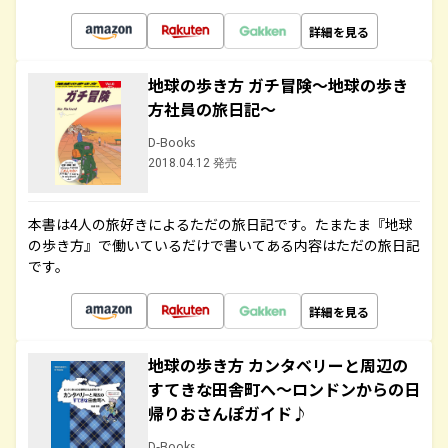
詳細を見る
地球の歩き方 ガチ冒険～地球の歩き
方社員の旅日記～
D-Books
2018.04.12 発売
本書は4人の旅好きによるただの旅日記です。たまたま『地球
の歩き方』で働いているだけで書いてある内容はただの旅日記
です。
詳細を見る
地球の歩き方 カンタベリーと周辺の
すてきな田舎町へ～ロンドンからの日
帰りおさんぽガイド♪
D-Books