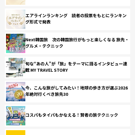
エアラインランキング 読者の投票をもとにランキン
グ形式で発表
Next韓国旅 次の韓国旅行がもっと楽しくなる 旅先・
グルメ・テクニック
旬な“あの人”が「旅」をテーマに語るインタビュー連
載 MY TRAVEL STORY
今、こんな旅がしてみたい！地球の歩き方が選ぶ2026
年絶対行くべき旅先30
コスパもタイパもかなえる！賢者の旅テクニック