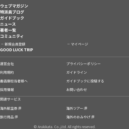
ウェブマガジン
特派員ブログ
ガイドブック
ニュース
著者一覧
コミュニティ
新規会員登録
マイページ
GOOD LUCK TRIP
運営会社
プライバシーポリシー
利用規約
ガイドライン
書店御担当者様へ
ガイドブックに投稿する
採用情報
お問い合わせ
関連サービス
海外航空券
海外ツアー
旅行用品
海外のおみやげ
© Arukikata. Co.,Ltd. All rights reserved.