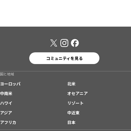
コミュニティを見る
国と地域
ヨーロッパ
北米
中南米
オセアニア
ハワイ
リゾート
アジア
中近東
アフリカ
日本