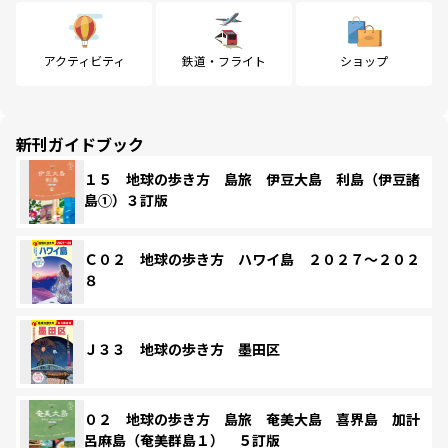
アクティビティ
鉄道・フライト
ショップ
新刊ガイドブック
１５ 地球の歩き方 島旅 伊豆大島 利島（伊豆諸
島①）３訂版
Ｃ０２ 地球の歩き方 ハワイ島 ２０２７～２０２
８
Ｊ３３ 地球の歩き方 墨田区
０２ 地球の歩き方 島旅 奄美大島 喜界島 加計
呂麻島（奄美群島１） ５訂版