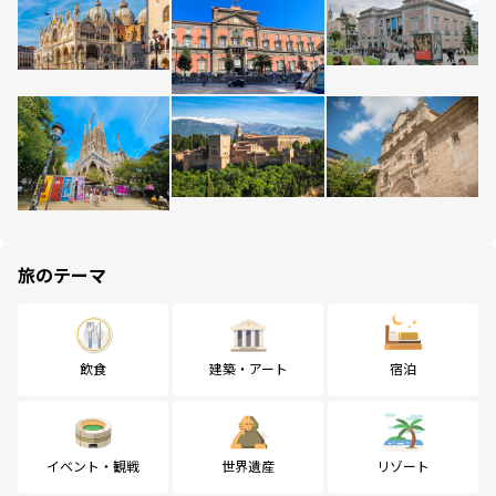
旅のテーマ
飲食
建築・アート
宿泊
イベント・観戦
世界遺産
リゾート