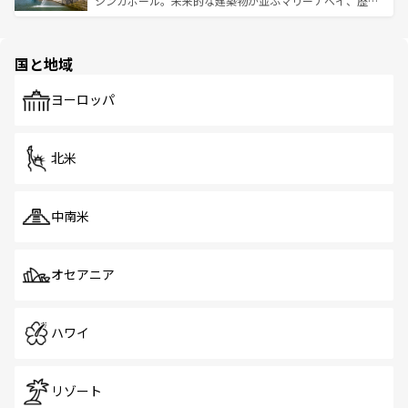
シンガポール。未来的な建築物が並ぶマリーナベイ、歴史
ける。 なお、新着のタイ情報は
コンテンツ一覧
を参照して
そう。 なお、新着の香港情報は
コンテンツ一覧
を参照して
と伝統を感じられるエスニックタウン、多数の緑豊かな公
ほしい。
ほしい。
園や自然保護区など、自然が調和した近代的な景観と文化
の多様性あふれるカラフルな町は、どこを歩いても新しい
国と地域
発見がある。さらに、治安のよさや充実した公共交通機関
も、旅行者にとっては魅力的なポイント。グルメも豊富
で、ホーカーズは地元の風情を楽しめる外せないスポット
ヨーロッパ
だ。訪れる人を飽きさせないシンガポールで、多様な魅力
を体感しよう。 なお、新着のシンガポール情報は
コンテン
ツ一覧
を参照してほしい。
北米
中南米
オセアニア
ハワイ
リゾート