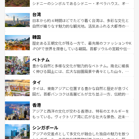
しみながら、その多様性と豊かな歴史を感じることができ
おすすめ。エメラルドグリーンに輝く海をはじめ、豊かな
シドニーのシンボルであるシドニー・オペラハウス、オー
るだろう。車でのロードトリップや列車の旅も、アメリカ
文化や歴史が息づいている。「アロハスピリット」と呼ば
ストラリア東海岸北部に広がる大サンゴ礁地帯グレートバ
ならではの贅沢な旅のスタイルだ。 なお、新着のアメリカ
台湾
れるおもてなしの心で訪れる人々を迎えてくれるハワイの
リアリーフや大陸中央部にそびえるウルル（エアーズロッ
情報は
コンテンツ一覧
を参照してほしい。
人々、おいしいローカルフードやハワイアンミュージッ
ク）、タスマニアの美しい原生林やケアンズの熱帯雨林な
日本から約４時間ほどでたどり着く台湾は、多彩な文化と
ク、伝統的なフラダンスなど、すべてがハワイの魅力を彩
ど、見どころがたくさん。また、カフェやワイン、オージ
自然が織りなす魅力的な観光地。活気あふれる大都市の台
っている。訪れるたびに新しい発見と感動が待っているハ
ービーフなどの食文化も豊かで、美味しいものであふれて
北やノスタルジックな町並みが人気な九份（ジォウフェ
ワイを、存分に味わってほしい。 なお、新着のハワイ情報
韓国
いる。アクティビティも充実しており、サーフィンやダイ
ン）、静ひつな山岳地帯である台湾東部など、都市の喧騒
は
コンテンツ一覧
を参照してほしい。
ビング、ハイキングなど、アウトドア好きにはたまらな
と山間の静けさが共存しており、訪れる人に新しい発見と
歴史ある王朝文化が残る一方で、最先端のファッションやK
い。オーストラリアの多彩な魅力を存分に味わいつくそ
驚きをもたらしてくれる。また、奥深い台湾の食文化も魅
-POPで世界を席巻している韓国。首都ソウルの宮殿や伝統
う。 なお、新着のオーストラリア情報は
コンテンツ一覧
を
力で、夜市などの屋台グルメから高級料理、ヘルシーで美
家屋が並ぶエリアでは韓国の歴史と文化に浸ることがで
参照してほしい。
ベトナム
容にもいいと評判のスイーツなど、バラエティ豊かな料理
き、地方に足を延ばせば四季折々の自然美を楽しむことが
が味わえる。 なお、新着の台湾情報は
コンテンツ一覧
を参
できる。そして、キムチや焼肉、絶品のストリートフード
豊かな自然と多様な文化が魅力的なベトナム。南北に細長
照してほしい。
まで、さまざまな韓国料理が待っている。夜には、韓国な
く伸びる国土には、広大な田園風景や青々とした山々、世
らではのナイトライフも堪能できる。あたたかいホスピタ
界遺産に登録された壮大な自然景観が点在し、都市部では
タイ
リティに包まれながら、韓国の多彩な魅力を心ゆくまで味
急速な発展と共に伝統が息づく。ハノイの古い町並みやホ
わってみてほしい。 なお、新着の韓国情報は
コンテンツ一
ーチミン市のフランス統治時代の建物も、独特の雰囲気を
タイは、東南アジアに位置する豊かな自然と歴史が息づく
覧
を参照してほしい。
醸し出している。また、バラエティの豊かさとおいしさで
国だ。首都バンコクは高層ビルが立ち並ぶ一方、伝統的な
世界中の食通を魅了してやまないベトナム料理も魅力のひ
寺院や市場がいたるところに点在し、古きよき文化と現代
香港
とつ。フォーやバインミー、ベトナムコーヒーなどは、ぜ
の活気が交差している。北部ではチェンマイなどの山岳地
ひ現地で味わいたい。どの地域を訪れてもあたたかい人々
帯で自然と触れ合い、南部ではプーケットやクラビの美し
アジアと西洋の文化が交わる香港は、特有のエネルギーを
が旅行者を迎えてくれるので、きっと忘れられない旅にな
いビーチでリゾート気分を楽しむことができる。タイ料理
もっている。ヴィクトリア湾に広がる壮大な景色、近未来
るはずだ。 なお、新着のベトナム情報は
コンテンツ一覧
を
は世界的に有名で、屋台から高級レストランまで味覚を刺
的なアートスポット、そして歴史と現代が融合した町並
参照してほしい。
シンガポール
激する。気候は一年中温暖で、どの季節にも異なる楽しみ
み、どこを訪れても感動するはず。観光スポットが密集し
が待っている。親しみやすいタイの人々、仏教を中心とし
ており、効率よく見どころを回れるのも魅力。息をのむよ
アジアの交差点として多文化が融合した独自の魅力を放つ
た文化、そして多様な観光資源が、訪れる旅人を魅了し続
うな絶景から文化的な体験まで、香港を存分に楽しみ尽く