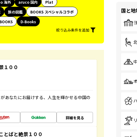
co 海外
aruco 国内
Plat
国と地
代
旅の図鑑
BOOKS スペシャルコラボ
BOOKS
D-Books
絞り込み条件を追加
景１００
」があなたにお届けする、人生を輝かせる中国の
詳細を見る
ことばと絶景１００