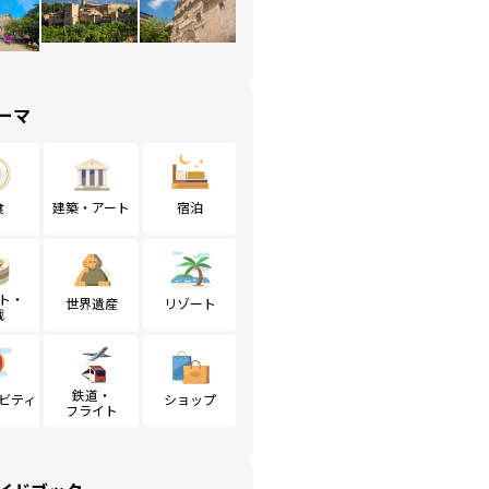
ーマ
食
建築・アート
宿泊
ト・
世界遺産
リゾート
戦
鉄道・
ビティ
ショップ
フライト