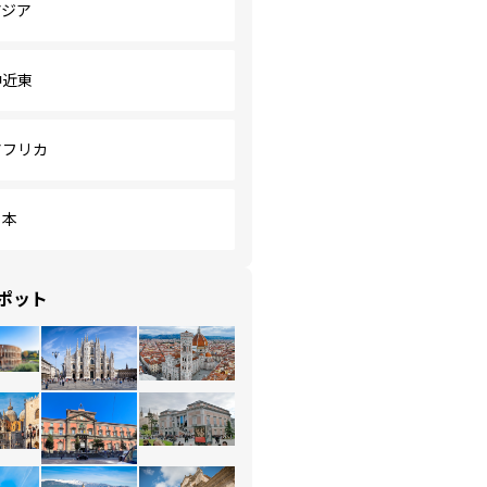
アジア
中近東
アフリカ
日本
ポット