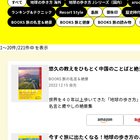
すべて
地球の歩き方 海外
地球の歩き方 Jシリーズ（国内）
aru
ランキング&テクニック
Resort Style
島旅
御朱印
歴史時
BOOKS 旅の名言＆絶景
BOOKS 旅と健康
BOOKS 旅の読み物
1〜20件/221件中 を表示
悠久の教えをひもとく中国のことばと絶
BOOKS 旅の名言＆絶景
2022.12.15 発売
世界を４０年以上歩いてきた「地球の歩き方
名言と癒やしの絶景集
今すぐ旅に出たくなる！地球の歩き方の