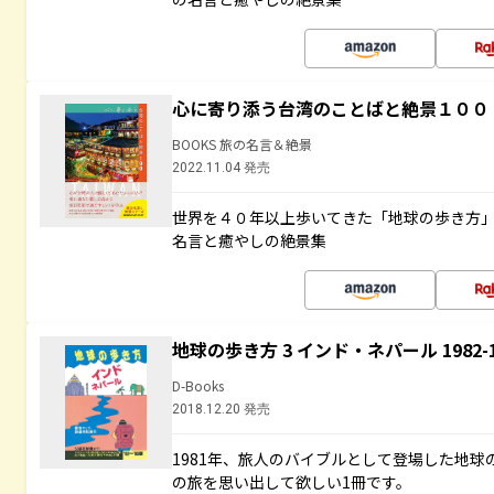
心に寄り添う台湾のことばと絶景１００
BOOKS 旅の名言＆絶景
2022.11.04 発売
世界を４０年以上歩いてきた「地球の歩き方
名言と癒やしの絶景集
地球の歩き方 3 インド・ネパール 1982
D-Books
2018.12.20 発売
1981年、旅人のバイブルとして登場した地
の旅を思い出して欲しい1冊です。