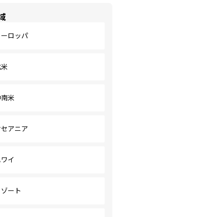
域
ヨーロッパ
北米
中南米
オセアニア
ハワイ
リゾート