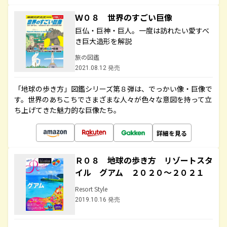
Ｗ０８ 世界のすごい巨像
巨仏・巨神・巨人。一度は訪れたい愛すべ
き巨大造形を解説
旅の図鑑
2021.08.12 発売
「地球の歩き方」図鑑シリーズ第８弾は、でっかい像・巨像で
す。世界のあちこちでさまざまな人々が色々な意図を持って立
ち上げてきた魅力的な巨像たち。
詳細を見る
Ｒ０８ 地球の歩き方 リゾートスタ
イル グアム ２０２０～２０２１
Resort Style
2019.10.16 発売