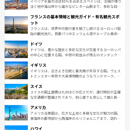
景など、自然景観も見逃せない。観光の合間には、本場の
イベリア半島のほぼ80％を占めるスペインは、太陽が降り
ピザやパスタなど、絶品のイタリア料理を堪能することも
注ぐ地中海沿岸から雄大なピレネー山脈まで、多彩な自然
できる。朝目覚めてから夜眠るまで、すべての瞬間を楽し
と文化が詰まったヨーロッパ屈指の旅行先だ。多様な地域
フランスの基本情報と観光ガイド・有名観光スポ
ませてくれるイタリアで、忘れられない旅をしてみよう！
文化が根付くこの国では、情熱的なフラメンコ、熱気あふ
なお、新着のイタリア情報は
コンテンツ一覧
を参照してほ
れる闘牛、そして美味しいタパスが生活の一部となってい
ット
しい。
る。首都マドリードの洗練された雰囲気や、バルセロナの
フランスは、世界中の旅行者を魅了し続けるヨーロッパ屈
アートに溢れた街角から、地方では古代ローマ遺跡や中世
指の観光地だ。首都パリのエッフェル塔やルーブル美術館
の城塞都市、穏やかなビーチリゾートまで多彩な表情を見
といった象徴的なスポットから、田舎町の古風な美しさま
せる。地方によって風土や気候が異なるスペインはその個
ドイツ
で、幅広い魅力が詰まっている。華麗な宮殿、歴史的な大
性で訪れる人を魅了する。 なお、新着のスペイン情報は
コ
聖堂、美しいビーチ、そして豊かな自然が、訪れる者を心
ドイツは、豊かな歴史と多彩な文化が交差するヨーロッパ
ンテンツ一覧
を参照してほしい。
から魅了する。また、フランスは美食の国としても知ら
の中心に位置する国。中世の街並みが残るロマンチック街
れ、フランス料理はユネスコ無形文化遺産にも登録されて
道から、未来を先取りするようなモダンな都市まで多様な
イギリス
いる。シャンパンの発祥地であるランス、プロヴァンスの
顔を持つこの国は、どこを歩いても飽きることがない。ベ
香り高いラベンダー畑など、多彩な楽しみ方が可能だ。さ
ルリンの文化的活気、バイエルン州のアルプスの絶景、そ
イギリスは、古きよき伝統と最先端が共存する国。ウェス
らに、パリ以外の地域にも魅力が溢れており、どの街角に
してライン川沿いのワイン畑といった風景は必見。ビール
トミンスター寺院や大英博物館のようなランドマーク、歴
も豊かな歴史と文化が息づいている。パリ以外の個性あふ
とソーセージを味わいながら地元の人と過ごす楽しい時間
史ある大学都市、美しい丘陵地帯や牧歌的な風景など、エ
れる地方に足を運ぶとそれぞれで全く異なる文化を体験で
スイス
は、お酒好きな人にはぜひ体験してほしい。 なお、新着の
リアごとに異なる魅力がある。また、優雅なアフタヌーン
きるだろう。 なお、新着のフランス情報は
コンテンツ一覧
ドイツ情報は
コンテンツ一覧
を参照してほしい。
ティー、ビール好きにはたまらない英国パブ、サッカー観
スイスの国土面積は九州ほどの広さだが、運行時刻が正確
を参照してほしい。
戦など、本場だからこそできる体験も豊富。イギリスを旅
な交通網が整備されており、初心者でも安心して個人旅行
して楽しみつくそう。 なお、新着のイギリス情報は
コンテ
を楽しめる。日本同様に時刻表どおりの旅が可能だ。中世
アメリカ
ンツ一覧
を参照してほしい。
の建物がそのまま残る町や、スイスならではのユニークな
博物館もあり、アルプス観光だけでなく町歩きも満喫する
アメリカ合衆国は、広大な土地と多様な文化が魅力の国。
ことができる。国民の所得が高いため物価も高いが、旅行
東海岸の都市部から西海岸のカリフォルニアまで、訪れる
者向けの交通パス提供のサービスもあり、うまく活用すれ
場所ごとに異なる風景と体験が待っている。ニューヨーク
ハワイ
ば市内交通費無料で観光を楽しむこともできる。 なお、新
のような巨大都市は、観光、ショッピング、エンターテイ