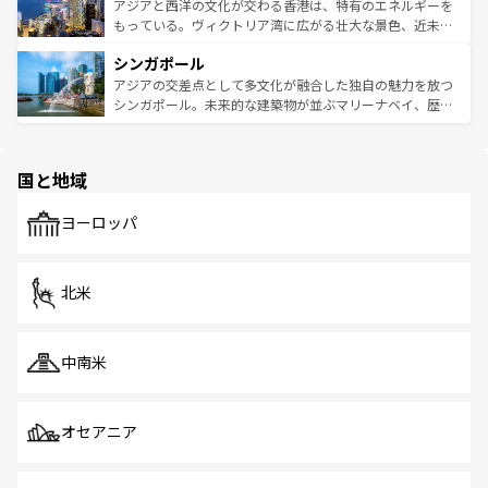
ひ現地で味わいたい。どの地域を訪れてもあたたかい人々
帯で自然と触れ合い、南部ではプーケットやクラビの美し
アジアと西洋の文化が交わる香港は、特有のエネルギーを
が旅行者を迎えてくれるので、きっと忘れられない旅にな
いビーチでリゾート気分を楽しむことができる。タイ料理
もっている。ヴィクトリア湾に広がる壮大な景色、近未来
るはずだ。 なお、新着のベトナム情報は
コンテンツ一覧
を
は世界的に有名で、屋台から高級レストランまで味覚を刺
的なアートスポット、そして歴史と現代が融合した町並
参照してほしい。
シンガポール
激する。気候は一年中温暖で、どの季節にも異なる楽しみ
み、どこを訪れても感動するはず。観光スポットが密集し
が待っている。親しみやすいタイの人々、仏教を中心とし
ており、効率よく見どころを回れるのも魅力。息をのむよ
アジアの交差点として多文化が融合した独自の魅力を放つ
た文化、そして多様な観光資源が、訪れる旅人を魅了し続
うな絶景から文化的な体験まで、香港を存分に楽しみ尽く
シンガポール。未来的な建築物が並ぶマリーナベイ、歴史
ける。 なお、新着のタイ情報は
コンテンツ一覧
を参照して
そう。 なお、新着の香港情報は
コンテンツ一覧
を参照して
と伝統を感じられるエスニックタウン、多数の緑豊かな公
ほしい。
ほしい。
園や自然保護区など、自然が調和した近代的な景観と文化
の多様性あふれるカラフルな町は、どこを歩いても新しい
国と地域
発見がある。さらに、治安のよさや充実した公共交通機関
も、旅行者にとっては魅力的なポイント。グルメも豊富
で、ホーカーズは地元の風情を楽しめる外せないスポット
ヨーロッパ
だ。訪れる人を飽きさせないシンガポールで、多様な魅力
を体感しよう。 なお、新着のシンガポール情報は
コンテン
ツ一覧
を参照してほしい。
北米
中南米
オセアニア