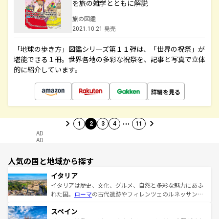
を旅の雑学とともに解説
旅の図鑑
2021.10.21 発売
「地球の歩き方」図鑑シリーズ第１１弾は、「世界の祝祭」が
堪能できる１冊。世界各地の多彩な祝祭を、記事と写真で立体
的に紹介しています。
詳細を見る
…
1
2
3
4
11
AD
AD
人気の国と地域から探す
イタリア
イタリアは歴史、文化、グルメ、自然と多彩な魅力にあふ
れた国。
ローマ
の古代遺跡やフィレンツェのルネッサンス
美術、ヴェネツィアの運河など、歴史あるスポットはもち
スペイン
ろん、トスカーナの美しい田園風景やアマルフィ海岸の絶