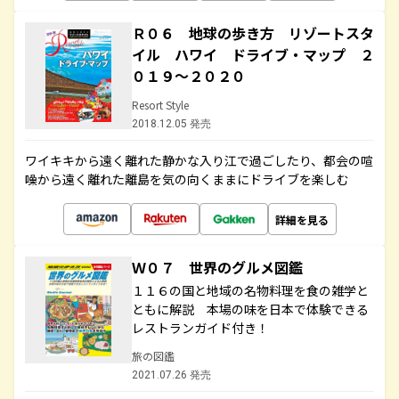
Ｒ０６ 地球の歩き方 リゾートスタ
イル ハワイ ドライブ・マップ ２
０１９～２０２０
Resort Style
2018.12.05 発売
ワイキキから遠く離れた静かな入り江で過ごしたり、都会の喧
噪から遠く離れた離島を気の向くままにドライブを楽しむ
詳細を見る
Ｗ０７ 世界のグルメ図鑑
１１６の国と地域の名物料理を食の雑学と
ともに解説 本場の味を日本で体験できる
レストランガイド付き！
旅の図鑑
2021.07.26 発売