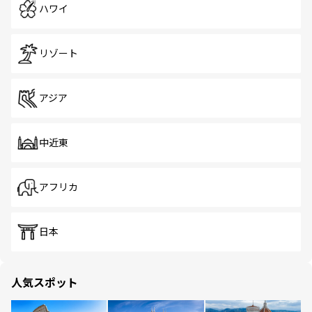
ハワイ
リゾート
アジア
中近東
アフリカ
日本
人気スポット