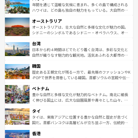
着のスイス情報は
コンテンツ一覧
を参照してほしい。
ンメントが詰まった刺激的なスポットだ。一方、アメリカ
年間を通じて温暖な気候に恵まれ、多くの島で構成される
西部には大自然が広がり、グランドキャニオンやイエロー
ハワイは、どの島も独自の魅力をもっている。大自然の神
ストーン国立公園といった絶景が堪能できる。さらに、南
秘を感じたいなら、火山が生み出した壮大な景観を誇るハ
オーストラリア
部のニューオーリンズでは、音楽と美食が融合した独特の
ワイ島は見逃せない。また、定番の観光地といえばオアフ
文化が魅力。旅行者はアメリカの各地域で異なる魅力を楽
島だが、静かな自然を求めるならマウイ島やカウアイ島が
オーストラリアは、壮大な自然と多様な文化が魅力の国。
しみながら、その多様性と豊かな歴史を感じることができ
おすすめ。エメラルドグリーンに輝く海をはじめ、豊かな
シドニーのシンボルであるシドニー・オペラハウス、オー
るだろう。車でのロードトリップや列車の旅も、アメリカ
文化や歴史が息づいている。「アロハスピリット」と呼ば
ストラリア東海岸北部に広がる大サンゴ礁地帯グレートバ
ならではの贅沢な旅のスタイルだ。 なお、新着のアメリカ
台湾
れるおもてなしの心で訪れる人々を迎えてくれるハワイの
リアリーフや大陸中央部にそびえるウルル（エアーズロッ
情報は
コンテンツ一覧
を参照してほしい。
人々、おいしいローカルフードやハワイアンミュージッ
ク）、タスマニアの美しい原生林やケアンズの熱帯雨林な
日本から約４時間ほどでたどり着く台湾は、多彩な文化と
ク、伝統的なフラダンスなど、すべてがハワイの魅力を彩
ど、見どころがたくさん。また、カフェやワイン、オージ
自然が織りなす魅力的な観光地。活気あふれる大都市の台
っている。訪れるたびに新しい発見と感動が待っているハ
ービーフなどの食文化も豊かで、美味しいものであふれて
北やノスタルジックな町並みが人気な九份（ジォウフェ
ワイを、存分に味わってほしい。 なお、新着のハワイ情報
韓国
いる。アクティビティも充実しており、サーフィンやダイ
ン）、静ひつな山岳地帯である台湾東部など、都市の喧騒
は
コンテンツ一覧
を参照してほしい。
ビング、ハイキングなど、アウトドア好きにはたまらな
と山間の静けさが共存しており、訪れる人に新しい発見と
歴史ある王朝文化が残る一方で、最先端のファッションやK
い。オーストラリアの多彩な魅力を存分に味わいつくそ
驚きをもたらしてくれる。また、奥深い台湾の食文化も魅
-POPで世界を席巻している韓国。首都ソウルの宮殿や伝統
う。 なお、新着のオーストラリア情報は
コンテンツ一覧
を
力で、夜市などの屋台グルメから高級料理、ヘルシーで美
家屋が並ぶエリアでは韓国の歴史と文化に浸ることがで
参照してほしい。
ベトナム
容にもいいと評判のスイーツなど、バラエティ豊かな料理
き、地方に足を延ばせば四季折々の自然美を楽しむことが
が味わえる。 なお、新着の台湾情報は
コンテンツ一覧
を参
できる。そして、キムチや焼肉、絶品のストリートフード
豊かな自然と多様な文化が魅力的なベトナム。南北に細長
照してほしい。
まで、さまざまな韓国料理が待っている。夜には、韓国な
く伸びる国土には、広大な田園風景や青々とした山々、世
らではのナイトライフも堪能できる。あたたかいホスピタ
界遺産に登録された壮大な自然景観が点在し、都市部では
タイ
リティに包まれながら、韓国の多彩な魅力を心ゆくまで味
急速な発展と共に伝統が息づく。ハノイの古い町並みやホ
わってみてほしい。 なお、新着の韓国情報は
コンテンツ一
ーチミン市のフランス統治時代の建物も、独特の雰囲気を
タイは、東南アジアに位置する豊かな自然と歴史が息づく
覧
を参照してほしい。
醸し出している。また、バラエティの豊かさとおいしさで
国だ。首都バンコクは高層ビルが立ち並ぶ一方、伝統的な
世界中の食通を魅了してやまないベトナム料理も魅力のひ
寺院や市場がいたるところに点在し、古きよき文化と現代
香港
とつ。フォーやバインミー、ベトナムコーヒーなどは、ぜ
の活気が交差している。北部ではチェンマイなどの山岳地