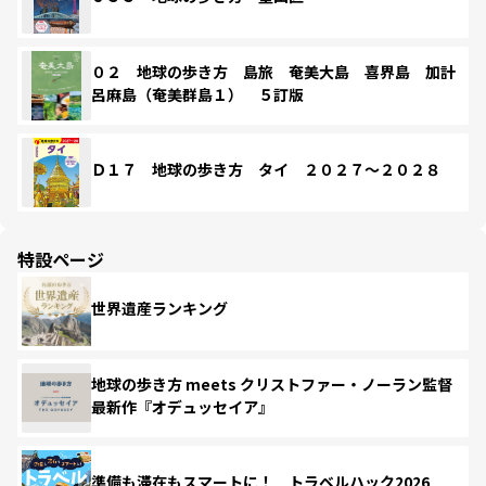
０２ 地球の歩き方 島旅 奄美大島 喜界島 加計
呂麻島（奄美群島１） ５訂版
Ｄ１７ 地球の歩き方 タイ ２０２７～２０２８
特設ページ
世界遺産ランキング
地球の歩き方 meets クリストファー・ノーラン監督
最新作『オデュッセイア』
準備も滞在もスマートに！ トラベルハック2026