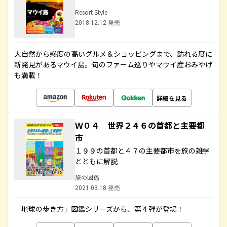
Resort Style
2018.12.12 発売
大自然から感度の高いグルメ＆ショッピングまで、訪れる度に
新発見があるマウイ島。旬のファーム巡りやマウイ産おみやげ
も満載！
詳細を見る
Ｗ０４ 世界２４６の首都と主要都
市
１９９の首都と４７の主要都市を旅の雑学
とともに解説
旅の図鑑
2021.03.18 発売
「地球の歩き方」図鑑シリーズから、第４弾が登場！