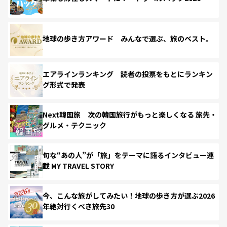
地球の歩き方アワード みんなで選ぶ、旅のベスト。
エアラインランキング 読者の投票をもとにランキン
グ形式で発表
Next韓国旅 次の韓国旅行がもっと楽しくなる 旅先・
グルメ・テクニック
旬な“あの人”が「旅」をテーマに語るインタビュー連
載 MY TRAVEL STORY
今、こんな旅がしてみたい！地球の歩き方が選ぶ2026
年絶対行くべき旅先30