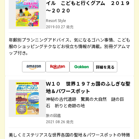
イル こどもと行くグアム ２０１９
～２０２０
Resort Style
2019.03.27 発売
年齢別プランニングアドバイス、気になるゴハン事情、こども
服のショッピングテクなどお役立ち情報が満載。別冊グアムマ
ップ付き。
詳細を見る
Ｗ１０ 世界１９７ヵ国のふしぎな聖
地＆パワースポット
神秘の古代遺跡 驚異の大自然 謎の巨
石 祈りと奇跡の地
旅の図鑑
2021.08.26 発売
美しくミステリアスな世界各国の聖地＆パワースポットの特徴