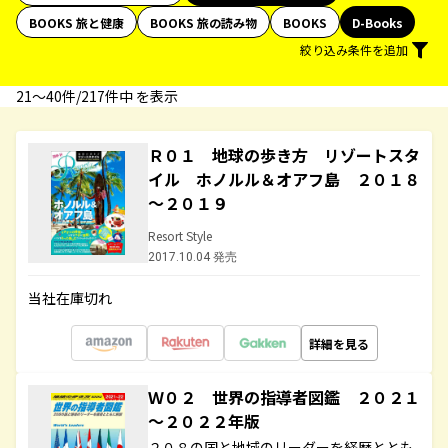
BOOKS 旅と健康
BOOKS 旅の読み物
BOOKS
D-Books
絞り込み条件を追加
21〜40件/217件中 を表示
Ｒ０１ 地球の歩き方 リゾートスタ
イル ホノルル＆オアフ島 ２０１８
～２０１９
Resort Style
2017.10.04 発売
当社在庫切れ
詳細を見る
Ｗ０２ 世界の指導者図鑑 ２０２１
～２０２２年版
２０８の国と地域のリーダーを経歴ととも