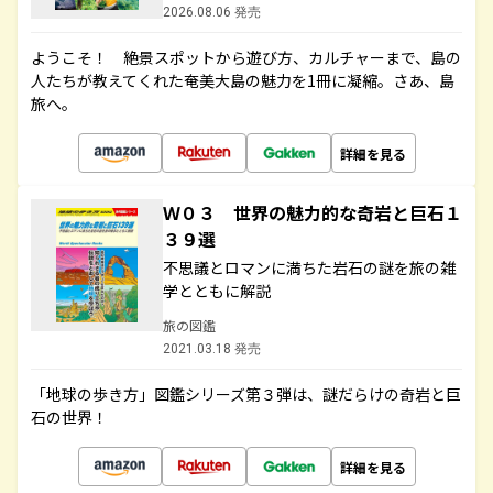
2026.08.06 発売
ようこそ！ 絶景スポットから遊び方、カルチャーまで、島の
人たちが教えてくれた奄美大島の魅力を1冊に凝縮。さあ、島
旅へ。
詳細を見る
Ｗ０３ 世界の魅力的な奇岩と巨石１
３９選
不思議とロマンに満ちた岩石の謎を旅の雑
学とともに解説
旅の図鑑
2021.03.18 発売
「地球の歩き方」図鑑シリーズ第３弾は、謎だらけの奇岩と巨
石の世界！
詳細を見る