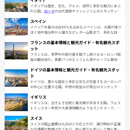
イタリア
イタリアは歴史、文化、グルメ、自然と多彩な魅力にあふ
れた国。
ローマ
の古代遺跡やフィレンツェのルネッサンス
美術、ヴェネツィアの運河など、歴史あるスポットはもち
スペイン
ろん、トスカーナの美しい田園風景やアマルフィ海岸の絶
景など、自然景観も見逃せない。観光の合間には、本場の
イベリア半島のほぼ80％を占めるスペインは、太陽が降り
ピザやパスタなど、絶品のイタリア料理を堪能することも
注ぐ地中海沿岸から雄大なピレネー山脈まで、多彩な自然
できる。朝目覚めてから夜眠るまで、すべての瞬間を楽し
と文化が詰まったヨーロッパ屈指の旅行先だ。多様な地域
フランスの基本情報と観光ガイド・有名観光スポ
ませてくれるイタリアで、忘れられない旅をしてみよう！
文化が根付くこの国では、情熱的なフラメンコ、熱気あふ
なお、新着のイタリア情報は
コンテンツ一覧
を参照してほ
れる闘牛、そして美味しいタパスが生活の一部となってい
ット
しい。
る。首都マドリードの洗練された雰囲気や、バルセロナの
フランスは、世界中の旅行者を魅了し続けるヨーロッパ屈
アートに溢れた街角から、地方では古代ローマ遺跡や中世
指の観光地だ。首都パリのエッフェル塔やルーブル美術館
の城塞都市、穏やかなビーチリゾートまで多彩な表情を見
といった象徴的なスポットから、田舎町の古風な美しさま
せる。地方によって風土や気候が異なるスペインはその個
ドイツの基本情報と観光ガイド・有名観光スポッ
で、幅広い魅力が詰まっている。華麗な宮殿、歴史的な大
性で訪れる人を魅了する。 なお、新着のスペイン情報は
コ
聖堂、美しいビーチ、そして豊かな自然が、訪れる者を心
ト
ンテンツ一覧
を参照してほしい。
から魅了する。また、フランスは美食の国としても知ら
ドイツは、豊かな歴史と多彩な文化が交差するヨーロッパ
れ、フランス料理はユネスコ無形文化遺産にも登録されて
の中心に位置する国。中世の街並みが残るロマンチック街
いる。シャンパンの発祥地であるランス、プロヴァンスの
道から、未来を先取りするようなモダンな都市まで多様な
香り高いラベンダー畑など、多彩な楽しみ方が可能だ。さ
イギリス
顔を持つこの国は、どこを歩いても飽きることがない。ベ
らに、パリ以外の地域にも魅力が溢れており、どの街角に
ルリンの文化的活気、バイエルン州のアルプスの絶景、そ
イギリスは、古きよき伝統と最先端が共存する国。ウェス
も豊かな歴史と文化が息づいている。パリ以外の個性あふ
してライン川沿いのワイン畑といった風景は必見。ビール
トミンスター寺院や大英博物館のようなランドマーク、歴
れる地方に足を運ぶとそれぞれで全く異なる文化を体験で
とソーセージを味わいながら地元の人と過ごす楽しい時間
史ある大学都市、美しい丘陵地帯や牧歌的な風景など、エ
きるだろう。 なお、新着のフランス情報は
コンテンツ一覧
スイス
は、お酒好きな人にはぜひ体験してほしい。 なお、新着の
リアごとに異なる魅力がある。また、優雅なアフタヌーン
を参照してほしい。
ドイツ情報は
コンテンツ一覧
を参照してほしい。
ティー、ビール好きにはたまらない英国パブ、サッカー観
スイスの国土面積は九州ほどの広さだが、運行時刻が正確
戦など、本場だからこそできる体験も豊富。イギリスを旅
な交通網が整備されており、初心者でも安心して個人旅行