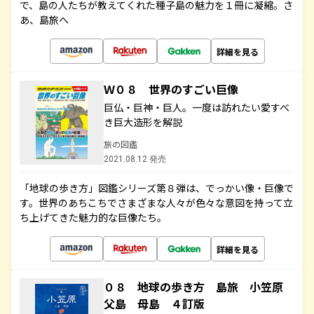
で、島の人たちが教えてくれた種子島の魅力を１冊に凝縮。さ
あ、島旅へ
詳細を見る
Ｗ０８ 世界のすごい巨像
巨仏・巨神・巨人。一度は訪れたい愛すべ
き巨大造形を解説
旅の図鑑
2021.08.12 発売
「地球の歩き方」図鑑シリーズ第８弾は、でっかい像・巨像で
す。世界のあちこちでさまざまな人々が色々な意図を持って立
ち上げてきた魅力的な巨像たち。
詳細を見る
０８ 地球の歩き方 島旅 小笠原
父島 母島 ４訂版