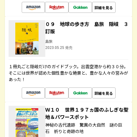
詳細を見る
０９ 地球の歩き方 島旅 隠岐 ３
訂版
島旅
2023.05.25 発売
１冊丸ごと隠岐だけのガイドブック。出雲空港から約３０分。
そこには世界が認めた個性豊かな絶景と、豊かな人々の営みが
あった！
詳細を見る
Ｗ１０ 世界１９７ヵ国のふしぎな聖
地＆パワースポット
神秘の古代遺跡 驚異の大自然 謎の巨
石 祈りと奇跡の地