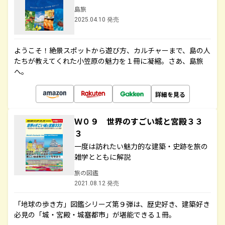
島旅
2025.04.10 発売
ようこそ！絶景スポットから遊び方、カルチャーまで、島の人
たちが教えてくれた小笠原の魅力を１冊に凝縮。さあ、島旅
へ。
詳細を見る
Ｗ０９ 世界のすごい城と宮殿３３
３
一度は訪れたい魅力的な建築・史跡を旅の
雑学とともに解説
旅の図鑑
2021.08.12 発売
「地球の歩き方」図鑑シリーズ第９弾は、歴史好き、建築好き
必見の「城・宮殿・城塞都市」が堪能できる１冊。