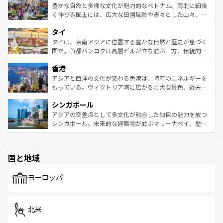
が味わえる。 なお、新着の台湾情報は
コンテンツ一覧
を参
できる。そして、キムチや焼肉、絶品のストリートフード
豊かな自然と多様な文化が魅力的なベトナム。南北に細長
照してほしい。
まで、さまざまな韓国料理が待っている。夜には、韓国な
く伸びる国土には、広大な田園風景や青々とした山々、世
らではのナイトライフも堪能できる。あたたかいホスピタ
界遺産に登録された壮大な自然景観が点在し、都市部では
タイ
リティに包まれながら、韓国の多彩な魅力を心ゆくまで味
急速な発展と共に伝統が息づく。ハノイの古い町並みやホ
わってみてほしい。 なお、新着の韓国情報は
コンテンツ一
ーチミン市のフランス統治時代の建物も、独特の雰囲気を
タイは、東南アジアに位置する豊かな自然と歴史が息づく
覧
を参照してほしい。
醸し出している。また、バラエティの豊かさとおいしさで
国だ。首都バンコクは高層ビルが立ち並ぶ一方、伝統的な
世界中の食通を魅了してやまないベトナム料理も魅力のひ
寺院や市場がいたるところに点在し、古きよき文化と現代
香港
とつ。フォーやバインミー、ベトナムコーヒーなどは、ぜ
の活気が交差している。北部ではチェンマイなどの山岳地
ひ現地で味わいたい。どの地域を訪れてもあたたかい人々
帯で自然と触れ合い、南部ではプーケットやクラビの美し
アジアと西洋の文化が交わる香港は、特有のエネルギーを
が旅行者を迎えてくれるので、きっと忘れられない旅にな
いビーチでリゾート気分を楽しむことができる。タイ料理
もっている。ヴィクトリア湾に広がる壮大な景色、近未来
るはずだ。 なお、新着のベトナム情報は
コンテンツ一覧
を
は世界的に有名で、屋台から高級レストランまで味覚を刺
的なアートスポット、そして歴史と現代が融合した町並
参照してほしい。
シンガポール
激する。気候は一年中温暖で、どの季節にも異なる楽しみ
み、どこを訪れても感動するはず。観光スポットが密集し
が待っている。親しみやすいタイの人々、仏教を中心とし
ており、効率よく見どころを回れるのも魅力。息をのむよ
アジアの交差点として多文化が融合した独自の魅力を放つ
た文化、そして多様な観光資源が、訪れる旅人を魅了し続
うな絶景から文化的な体験まで、香港を存分に楽しみ尽く
シンガポール。未来的な建築物が並ぶマリーナベイ、歴史
ける。 なお、新着のタイ情報は
コンテンツ一覧
を参照して
そう。 なお、新着の香港情報は
コンテンツ一覧
を参照して
と伝統を感じられるエスニックタウン、多数の緑豊かな公
ほしい。
ほしい。
園や自然保護区など、自然が調和した近代的な景観と文化
の多様性あふれるカラフルな町は、どこを歩いても新しい
国と地域
発見がある。さらに、治安のよさや充実した公共交通機関
も、旅行者にとっては魅力的なポイント。グルメも豊富
で、ホーカーズは地元の風情を楽しめる外せないスポット
ヨーロッパ
だ。訪れる人を飽きさせないシンガポールで、多様な魅力
を体感しよう。 なお、新着のシンガポール情報は
コンテン
ツ一覧
を参照してほしい。
北米