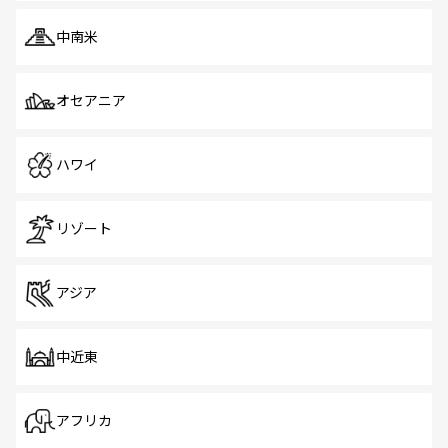
中南米
オセアニア
ハワイ
リゾート
アジア
中近東
アフリカ