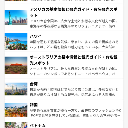
して楽しみつくそう。 なお、新着のイギリス情報は
コンテ
を楽しめる。日本同様に時刻表どおりの旅が可能だ。中世
アメリカの基本情報と観光ガイド・有名観光スポ
ンツ一覧
を参照してほしい。
の建物がそのまま残る町や、スイスならではのユニークな
博物館もあり、アルプス観光だけでなく町歩きも満喫する
ット
ことができる。国民の所得が高いため物価も高いが、旅行
アメリカ合衆国は、広大な土地と多様な文化が魅力の国。
者向けの交通パス提供のサービスもあり、うまく活用すれ
東海岸の都市部から西海岸のカリフォルニアまで、訪れる
ば市内交通費無料で観光を楽しむこともできる。 なお、新
場所ごとに異なる風景と体験が待っている。ニューヨーク
着のスイス情報は
コンテンツ一覧
を参照してほしい。
ハワイ
のような巨大都市は、観光、ショッピング、エンターテイ
ンメントが詰まった刺激的なスポットだ。一方、アメリカ
年間を通じて温暖な気候に恵まれ、多くの島で構成される
西部には大自然が広がり、グランドキャニオンやイエロー
ハワイは、どの島も独自の魅力をもっている。大自然の神
ストーン国立公園といった絶景が堪能できる。さらに、南
秘を感じたいなら、火山が生み出した壮大な景観を誇るハ
オーストラリアの基本情報と観光ガイド・有名観
部のニューオーリンズでは、音楽と美食が融合した独特の
ワイ島は見逃せない。また、定番の観光地といえばオアフ
文化が魅力。旅行者はアメリカの各地域で異なる魅力を楽
島だが、静かな自然を求めるならマウイ島やカウアイ島が
光スポット
しみながら、その多様性と豊かな歴史を感じることができ
おすすめ。エメラルドグリーンに輝く海をはじめ、豊かな
オーストラリアは、壮大な自然と多様な文化が魅力の国。
るだろう。車でのロードトリップや列車の旅も、アメリカ
文化や歴史が息づいている。「アロハスピリット」と呼ば
シドニーのシンボルであるシドニー・オペラハウス、オー
ならではの贅沢な旅のスタイルだ。 なお、新着のアメリカ
れるおもてなしの心で訪れる人々を迎えてくれるハワイの
ストラリア東海岸北部に広がる大サンゴ礁地帯グレートバ
情報は
コンテンツ一覧
を参照してほしい。
人々、おいしいローカルフードやハワイアンミュージッ
台湾
リアリーフや大陸中央部にそびえるウルル（エアーズロッ
ク、伝統的なフラダンスなど、すべてがハワイの魅力を彩
ク）、タスマニアの美しい原生林やケアンズの熱帯雨林な
日本から約４時間ほどでたどり着く台湾は、多彩な文化と
っている。訪れるたびに新しい発見と感動が待っているハ
ど、見どころがたくさん。また、カフェやワイン、オージ
自然が織りなす魅力的な観光地。活気あふれる大都市の台
ワイを、存分に味わってほしい。 なお、新着のハワイ情報
ービーフなどの食文化も豊かで、美味しいものであふれて
北やノスタルジックな町並みが人気な九份（ジォウフェ
は
コンテンツ一覧
を参照してほしい。
韓国
いる。アクティビティも充実しており、サーフィンやダイ
ン）、静ひつな山岳地帯である台湾東部など、都市の喧騒
ビング、ハイキングなど、アウトドア好きにはたまらな
と山間の静けさが共存しており、訪れる人に新しい発見と
歴史ある王朝文化が残る一方で、最先端のファッションやK
い。オーストラリアの多彩な魅力を存分に味わいつくそ
驚きをもたらしてくれる。また、奥深い台湾の食文化も魅
-POPで世界を席巻している韓国。首都ソウルの宮殿や伝統
う。 なお、新着のオーストラリア情報は
コンテンツ一覧
を
力で、夜市などの屋台グルメから高級料理、ヘルシーで美
家屋が並ぶエリアでは韓国の歴史と文化に浸ることがで
参照してほしい。
ベトナム
容にもいいと評判のスイーツなど、バラエティ豊かな料理
き、地方に足を延ばせば四季折々の自然美を楽しむことが