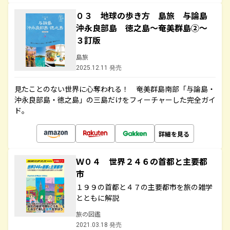
０３ 地球の歩き方 島旅 与論島
沖永良部島 徳之島～奄美群島②～
３訂版
島旅
2025.12.11 発売
見たことのない世界に心奪われる！ 奄美群島南部「与論島・
沖永良部島・徳之島」の三島だけをフィーチャーした完全ガイ
ド。
詳細を見る
Ｗ０４ 世界２４６の首都と主要都
市
１９９の首都と４７の主要都市を旅の雑学
とともに解説
旅の図鑑
2021.03.18 発売