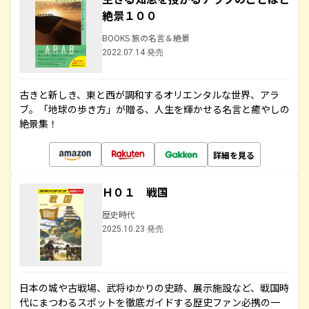
絶景１００
BOOKS 旅の名言＆絶景
2022.07.14 発売
古きと新しき、東と西が調和するオリエンタルな世界、アラ
ブ。「地球の歩き方」が贈る、人生を輝かせる名言と癒やしの
絶景集！
詳細を見る
Ｈ０１ 戦国
歴史時代
2025.10.23 発売
日本の城や古戦場、武将ゆかりの史跡、展示施設など、戦国時
代にまつわるスポットを徹底ガイドする歴史ファン必携の一