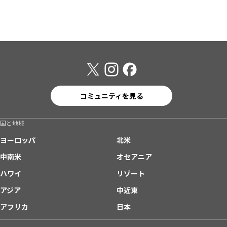
コミュニティを見る
国と地域
ヨーロッパ
北米
中南米
オセアニア
ハワイ
リゾート
アジア
中近東
アフリカ
日本