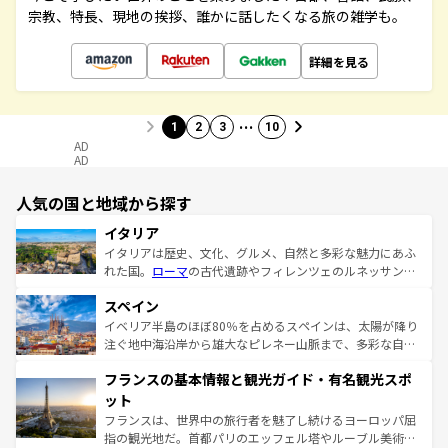
宗教、特長、現地の挨拶、誰かに話したくなる旅の雑学も。
詳細を見る
…
1
2
3
10
AD
AD
人気の国と地域から探す
イタリア
イタリアは歴史、文化、グルメ、自然と多彩な魅力にあふ
れた国。
ローマ
の古代遺跡やフィレンツェのルネッサンス
美術、ヴェネツィアの運河など、歴史あるスポットはもち
スペイン
ろん、トスカーナの美しい田園風景やアマルフィ海岸の絶
景など、自然景観も見逃せない。観光の合間には、本場の
イベリア半島のほぼ80％を占めるスペインは、太陽が降り
ピザやパスタなど、絶品のイタリア料理を堪能することも
注ぐ地中海沿岸から雄大なピレネー山脈まで、多彩な自然
できる。朝目覚めてから夜眠るまで、すべての瞬間を楽し
と文化が詰まったヨーロッパ屈指の旅行先だ。多様な地域
フランスの基本情報と観光ガイド・有名観光スポ
ませてくれるイタリアで、忘れられない旅をしてみよう！
文化が根付くこの国では、情熱的なフラメンコ、熱気あふ
なお、新着のイタリア情報は
コンテンツ一覧
を参照してほ
れる闘牛、そして美味しいタパスが生活の一部となってい
ット
しい。
る。首都マドリードの洗練された雰囲気や、バルセロナの
フランスは、世界中の旅行者を魅了し続けるヨーロッパ屈
アートに溢れた街角から、地方では古代ローマ遺跡や中世
指の観光地だ。首都パリのエッフェル塔やルーブル美術館