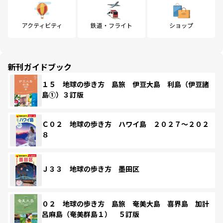
アクティビティ
鉄道・フライト
ショップ
新刊ガイドブック
１５ 地球の歩き方 島旅 伊豆大島 利島（伊豆諸
島①）３訂版
Ｃ０２ 地球の歩き方 ハワイ島 ２０２７～２０２
８
Ｊ３３ 地球の歩き方 墨田区
０２ 地球の歩き方 島旅 奄美大島 喜界島 加計
呂麻島（奄美群島１） ５訂版