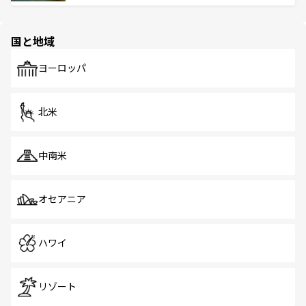
ける。 なお、新着のタイ情報は
コンテンツ一覧
を参照して
そう。 なお、新着の香港情報は
コンテンツ一覧
を参照して
と伝統を感じられるエスニックタウン、多数の緑豊かな公
ほしい。
ほしい。
園や自然保護区など、自然が調和した近代的な景観と文化
の多様性あふれるカラフルな町は、どこを歩いても新しい
国と地域
発見がある。さらに、治安のよさや充実した公共交通機関
も、旅行者にとっては魅力的なポイント。グルメも豊富
で、ホーカーズは地元の風情を楽しめる外せないスポット
ヨーロッパ
だ。訪れる人を飽きさせないシンガポールで、多様な魅力
を体感しよう。 なお、新着のシンガポール情報は
コンテン
ツ一覧
を参照してほしい。
北米
中南米
オセアニア
ハワイ
リゾート