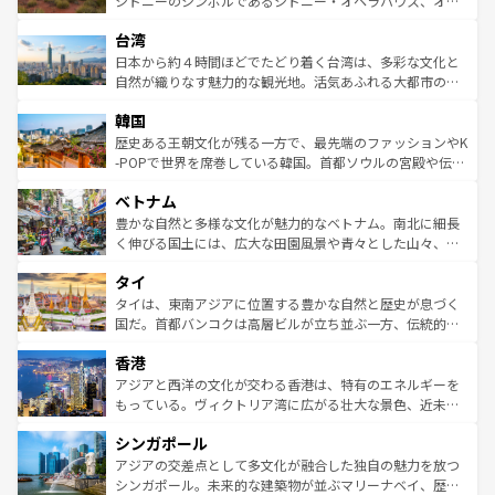
シドニーのシンボルであるシドニー・オペラハウス、オー
るだろう。車でのロードトリップや列車の旅も、アメリカ
文化や歴史が息づいている。「アロハスピリット」と呼ば
ストラリア東海岸北部に広がる大サンゴ礁地帯グレートバ
ならではの贅沢な旅のスタイルだ。 なお、新着のアメリカ
台湾
れるおもてなしの心で訪れる人々を迎えてくれるハワイの
リアリーフや大陸中央部にそびえるウルル（エアーズロッ
情報は
コンテンツ一覧
を参照してほしい。
人々、おいしいローカルフードやハワイアンミュージッ
ク）、タスマニアの美しい原生林やケアンズの熱帯雨林な
日本から約４時間ほどでたどり着く台湾は、多彩な文化と
ク、伝統的なフラダンスなど、すべてがハワイの魅力を彩
ど、見どころがたくさん。また、カフェやワイン、オージ
自然が織りなす魅力的な観光地。活気あふれる大都市の台
っている。訪れるたびに新しい発見と感動が待っているハ
ービーフなどの食文化も豊かで、美味しいものであふれて
北やノスタルジックな町並みが人気な九份（ジォウフェ
ワイを、存分に味わってほしい。 なお、新着のハワイ情報
韓国
いる。アクティビティも充実しており、サーフィンやダイ
ン）、静ひつな山岳地帯である台湾東部など、都市の喧騒
は
コンテンツ一覧
を参照してほしい。
ビング、ハイキングなど、アウトドア好きにはたまらな
と山間の静けさが共存しており、訪れる人に新しい発見と
歴史ある王朝文化が残る一方で、最先端のファッションやK
い。オーストラリアの多彩な魅力を存分に味わいつくそ
驚きをもたらしてくれる。また、奥深い台湾の食文化も魅
-POPで世界を席巻している韓国。首都ソウルの宮殿や伝統
う。 なお、新着のオーストラリア情報は
コンテンツ一覧
を
力で、夜市などの屋台グルメから高級料理、ヘルシーで美
家屋が並ぶエリアでは韓国の歴史と文化に浸ることがで
参照してほしい。
ベトナム
容にもいいと評判のスイーツなど、バラエティ豊かな料理
き、地方に足を延ばせば四季折々の自然美を楽しむことが
が味わえる。 なお、新着の台湾情報は
コンテンツ一覧
を参
できる。そして、キムチや焼肉、絶品のストリートフード
豊かな自然と多様な文化が魅力的なベトナム。南北に細長
照してほしい。
まで、さまざまな韓国料理が待っている。夜には、韓国な
く伸びる国土には、広大な田園風景や青々とした山々、世
らではのナイトライフも堪能できる。あたたかいホスピタ
界遺産に登録された壮大な自然景観が点在し、都市部では
タイ
リティに包まれながら、韓国の多彩な魅力を心ゆくまで味
急速な発展と共に伝統が息づく。ハノイの古い町並みやホ
わってみてほしい。 なお、新着の韓国情報は
コンテンツ一
ーチミン市のフランス統治時代の建物も、独特の雰囲気を
タイは、東南アジアに位置する豊かな自然と歴史が息づく
覧
を参照してほしい。
醸し出している。また、バラエティの豊かさとおいしさで
国だ。首都バンコクは高層ビルが立ち並ぶ一方、伝統的な
世界中の食通を魅了してやまないベトナム料理も魅力のひ
寺院や市場がいたるところに点在し、古きよき文化と現代
香港
とつ。フォーやバインミー、ベトナムコーヒーなどは、ぜ
の活気が交差している。北部ではチェンマイなどの山岳地
ひ現地で味わいたい。どの地域を訪れてもあたたかい人々
帯で自然と触れ合い、南部ではプーケットやクラビの美し
アジアと西洋の文化が交わる香港は、特有のエネルギーを
が旅行者を迎えてくれるので、きっと忘れられない旅にな
いビーチでリゾート気分を楽しむことができる。タイ料理
もっている。ヴィクトリア湾に広がる壮大な景色、近未来
るはずだ。 なお、新着のベトナム情報は
コンテンツ一覧
を
は世界的に有名で、屋台から高級レストランまで味覚を刺
的なアートスポット、そして歴史と現代が融合した町並
参照してほしい。
シンガポール
激する。気候は一年中温暖で、どの季節にも異なる楽しみ
み、どこを訪れても感動するはず。観光スポットが密集し
が待っている。親しみやすいタイの人々、仏教を中心とし
ており、効率よく見どころを回れるのも魅力。息をのむよ
アジアの交差点として多文化が融合した独自の魅力を放つ
た文化、そして多様な観光資源が、訪れる旅人を魅了し続
うな絶景から文化的な体験まで、香港を存分に楽しみ尽く
シンガポール。未来的な建築物が並ぶマリーナベイ、歴史