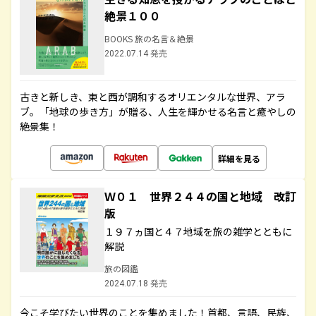
絶景１００
BOOKS 旅の名言＆絶景
2022.07.14 発売
古きと新しき、東と西が調和するオリエンタルな世界、アラ
ブ。「地球の歩き方」が贈る、人生を輝かせる名言と癒やしの
絶景集！
詳細を見る
Ｗ０１ 世界２４４の国と地域 改訂
版
１９７ヵ国と４７地域を旅の雑学とともに
解説
旅の図鑑
2024.07.18 発売
今こそ学びたい世界のことを集めました！首都、言語、民族、