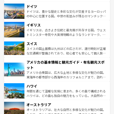
の城塞都市、穏やかなビーチリゾートまで多彩な表情を見
といった象徴的なスポットから、田舎町の古風な美しさま
せる。地方によって風土や気候が異なるスペインはその個
ドイツ
で、幅広い魅力が詰まっている。華麗な宮殿、歴史的な大
性で訪れる人を魅了する。 なお、新着のスペイン情報は
コ
聖堂、美しいビーチ、そして豊かな自然が、訪れる者を心
ドイツは、豊かな歴史と多彩な文化が交差するヨーロッパ
ンテンツ一覧
を参照してほしい。
から魅了する。また、フランスは美食の国としても知ら
の中心に位置する国。中世の街並みが残るロマンチック街
れ、フランス料理はユネスコ無形文化遺産にも登録されて
道から、未来を先取りするようなモダンな都市まで多様な
イギリス
いる。シャンパンの発祥地であるランス、プロヴァンスの
顔を持つこの国は、どこを歩いても飽きることがない。ベ
香り高いラベンダー畑など、多彩な楽しみ方が可能だ。さ
ルリンの文化的活気、バイエルン州のアルプスの絶景、そ
イギリスは、古きよき伝統と最先端が共存する国。ウェス
らに、パリ以外の地域にも魅力が溢れており、どの街角に
してライン川沿いのワイン畑といった風景は必見。ビール
トミンスター寺院や大英博物館のようなランドマーク、歴
も豊かな歴史と文化が息づいている。パリ以外の個性あふ
とソーセージを味わいながら地元の人と過ごす楽しい時間
史ある大学都市、美しい丘陵地帯や牧歌的な風景など、エ
れる地方に足を運ぶとそれぞれで全く異なる文化を体験で
スイス
は、お酒好きな人にはぜひ体験してほしい。 なお、新着の
リアごとに異なる魅力がある。また、優雅なアフタヌーン
きるだろう。 なお、新着のフランス情報は
コンテンツ一覧
ドイツ情報は
コンテンツ一覧
を参照してほしい。
ティー、ビール好きにはたまらない英国パブ、サッカー観
スイスの国土面積は九州ほどの広さだが、運行時刻が正確
を参照してほしい。
戦など、本場だからこそできる体験も豊富。イギリスを旅
な交通網が整備されており、初心者でも安心して個人旅行
して楽しみつくそう。 なお、新着のイギリス情報は
コンテ
を楽しめる。日本同様に時刻表どおりの旅が可能だ。中世
アメリカの基本情報と観光ガイド・有名観光スポ
ンツ一覧
を参照してほしい。
の建物がそのまま残る町や、スイスならではのユニークな
博物館もあり、アルプス観光だけでなく町歩きも満喫する
ット
ことができる。国民の所得が高いため物価も高いが、旅行
アメリカ合衆国は、広大な土地と多様な文化が魅力の国。
者向けの交通パス提供のサービスもあり、うまく活用すれ
東海岸の都市部から西海岸のカリフォルニアまで、訪れる
ば市内交通費無料で観光を楽しむこともできる。 なお、新
場所ごとに異なる風景と体験が待っている。ニューヨーク
着のスイス情報は
コンテンツ一覧
を参照してほしい。
ハワイ
のような巨大都市は、観光、ショッピング、エンターテイ
ンメントが詰まった刺激的なスポットだ。一方、アメリカ
年間を通じて温暖な気候に恵まれ、多くの島で構成される
西部には大自然が広がり、グランドキャニオンやイエロー
ハワイは、どの島も独自の魅力をもっている。大自然の神
ストーン国立公園といった絶景が堪能できる。さらに、南
秘を感じたいなら、火山が生み出した壮大な景観を誇るハ
オーストラリア
部のニューオーリンズでは、音楽と美食が融合した独特の
ワイ島は見逃せない。また、定番の観光地といえばオアフ
文化が魅力。旅行者はアメリカの各地域で異なる魅力を楽
島だが、静かな自然を求めるならマウイ島やカウアイ島が
オーストラリアは、壮大な自然と多様な文化が魅力の国。
しみながら、その多様性と豊かな歴史を感じることができ
おすすめ。エメラルドグリーンに輝く海をはじめ、豊かな