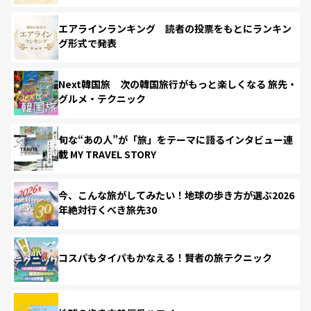
エアラインランキング 読者の投票をもとにランキン
グ形式で発表
Next韓国旅 次の韓国旅行がもっと楽しくなる 旅先・
グルメ・テクニック
旬な“あの人”が「旅」をテーマに語るインタビュー連
載 MY TRAVEL STORY
今、こんな旅がしてみたい！地球の歩き方が選ぶ2026
年絶対行くべき旅先30
コスパもタイパもかなえる！賢者の旅テクニック