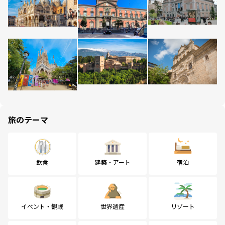
旅のテーマ
飲食
建築・アート
宿泊
イベント・観戦
世界遺産
リゾート