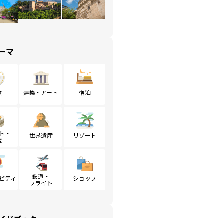
ーマ
食
建築・アート
宿泊
ト・
世界遺産
リゾート
戦
鉄道・
ビティ
ショップ
フライト