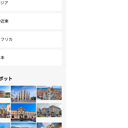
アジア
中近東
アフリカ
日本
ポット