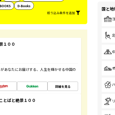
BOOKS
D-Books
国と地
絞り込み条件を追加
景１００
」があなたにお届けする、人生を輝かせる中国の
詳細を見る
ことばと絶景１００