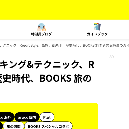
特派員ブログ
ガイドブック
グ&テクニック、Resort Style、島旅、御朱印、歴史時代、BOOKS 旅の名言＆絶景の
AD
、ランキング&テクニック、R
、歴史時代、BOOKS 旅の
co 海外
aruco 国内
Plat
旅の図鑑
BOOKS スペシャルコラボ