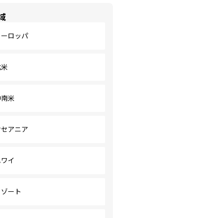
域
ヨーロッパ
北米
中南米
オセアニア
ハワイ
リゾート