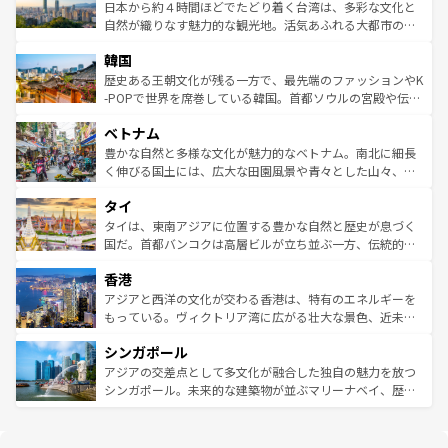
情報は
コンテンツ一覧
を参照してほしい。
人々、おいしいローカルフードやハワイアンミュージッ
ク）、タスマニアの美しい原生林やケアンズの熱帯雨林な
日本から約４時間ほどでたどり着く台湾は、多彩な文化と
ク、伝統的なフラダンスなど、すべてがハワイの魅力を彩
ど、見どころがたくさん。また、カフェやワイン、オージ
自然が織りなす魅力的な観光地。活気あふれる大都市の台
っている。訪れるたびに新しい発見と感動が待っているハ
ービーフなどの食文化も豊かで、美味しいものであふれて
北やノスタルジックな町並みが人気な九份（ジォウフェ
ワイを、存分に味わってほしい。 なお、新着のハワイ情報
韓国
いる。アクティビティも充実しており、サーフィンやダイ
ン）、静ひつな山岳地帯である台湾東部など、都市の喧騒
は
コンテンツ一覧
を参照してほしい。
ビング、ハイキングなど、アウトドア好きにはたまらな
と山間の静けさが共存しており、訪れる人に新しい発見と
歴史ある王朝文化が残る一方で、最先端のファッションやK
い。オーストラリアの多彩な魅力を存分に味わいつくそ
驚きをもたらしてくれる。また、奥深い台湾の食文化も魅
-POPで世界を席巻している韓国。首都ソウルの宮殿や伝統
う。 なお、新着のオーストラリア情報は
コンテンツ一覧
を
力で、夜市などの屋台グルメから高級料理、ヘルシーで美
家屋が並ぶエリアでは韓国の歴史と文化に浸ることがで
参照してほしい。
ベトナム
容にもいいと評判のスイーツなど、バラエティ豊かな料理
き、地方に足を延ばせば四季折々の自然美を楽しむことが
が味わえる。 なお、新着の台湾情報は
コンテンツ一覧
を参
できる。そして、キムチや焼肉、絶品のストリートフード
豊かな自然と多様な文化が魅力的なベトナム。南北に細長
照してほしい。
まで、さまざまな韓国料理が待っている。夜には、韓国な
く伸びる国土には、広大な田園風景や青々とした山々、世
らではのナイトライフも堪能できる。あたたかいホスピタ
界遺産に登録された壮大な自然景観が点在し、都市部では
タイ
リティに包まれながら、韓国の多彩な魅力を心ゆくまで味
急速な発展と共に伝統が息づく。ハノイの古い町並みやホ
わってみてほしい。 なお、新着の韓国情報は
コンテンツ一
ーチミン市のフランス統治時代の建物も、独特の雰囲気を
タイは、東南アジアに位置する豊かな自然と歴史が息づく
覧
を参照してほしい。
醸し出している。また、バラエティの豊かさとおいしさで
国だ。首都バンコクは高層ビルが立ち並ぶ一方、伝統的な
世界中の食通を魅了してやまないベトナム料理も魅力のひ
寺院や市場がいたるところに点在し、古きよき文化と現代
香港
とつ。フォーやバインミー、ベトナムコーヒーなどは、ぜ
の活気が交差している。北部ではチェンマイなどの山岳地
ひ現地で味わいたい。どの地域を訪れてもあたたかい人々
帯で自然と触れ合い、南部ではプーケットやクラビの美し
アジアと西洋の文化が交わる香港は、特有のエネルギーを
が旅行者を迎えてくれるので、きっと忘れられない旅にな
いビーチでリゾート気分を楽しむことができる。タイ料理
もっている。ヴィクトリア湾に広がる壮大な景色、近未来
るはずだ。 なお、新着のベトナム情報は
コンテンツ一覧
を
は世界的に有名で、屋台から高級レストランまで味覚を刺
的なアートスポット、そして歴史と現代が融合した町並
参照してほしい。
シンガポール
激する。気候は一年中温暖で、どの季節にも異なる楽しみ
み、どこを訪れても感動するはず。観光スポットが密集し
が待っている。親しみやすいタイの人々、仏教を中心とし
ており、効率よく見どころを回れるのも魅力。息をのむよ
アジアの交差点として多文化が融合した独自の魅力を放つ
た文化、そして多様な観光資源が、訪れる旅人を魅了し続
うな絶景から文化的な体験まで、香港を存分に楽しみ尽く
シンガポール。未来的な建築物が並ぶマリーナベイ、歴史
ける。 なお、新着のタイ情報は
コンテンツ一覧
を参照して
そう。 なお、新着の香港情報は
コンテンツ一覧
を参照して
と伝統を感じられるエスニックタウン、多数の緑豊かな公
ほしい。
ほしい。
園や自然保護区など、自然が調和した近代的な景観と文化
の多様性あふれるカラフルな町は、どこを歩いても新しい