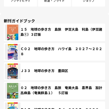
アクティビティ
鉄道・フライト
ショップ
新刊ガイドブック
１５ 地球の歩き方 島旅 伊豆大島 利島（伊豆諸
島①）３訂版
Ｃ０２ 地球の歩き方 ハワイ島 ２０２７～２０２
８
Ｊ３３ 地球の歩き方 墨田区
０２ 地球の歩き方 島旅 奄美大島 喜界島 加計
呂麻島（奄美群島１） ５訂版