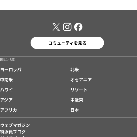
コミュニティを見る
国と地域
ヨーロッパ
北米
中南米
オセアニア
ハワイ
リゾート
アジア
中近東
アフリカ
日本
ウェブマガジン
特派員ブログ