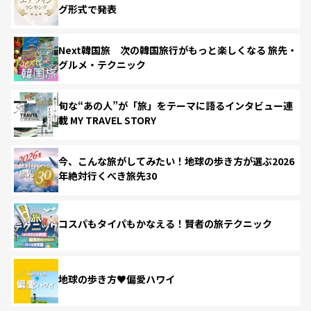
グ形式で発表
Next韓国旅 次の韓国旅行がもっと楽しくなる 旅先・
グルメ・テクニック
旬な“あの人”が「旅」をテーマに語るインタビュー連
載 MY TRAVEL STORY
今、こんな旅がしてみたい！地球の歩き方が選ぶ2026
年絶対行くべき旅先30
コスパもタイパもかなえる！賢者の旅テクニック
地球の歩き方♥偏愛ハワイ