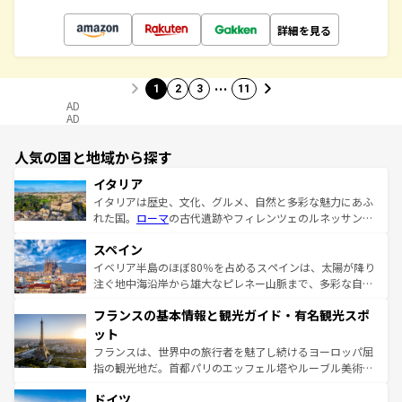
詳細を見る
…
1
2
3
11
AD
AD
人気の国と地域から探す
イタリア
イタリアは歴史、文化、グルメ、自然と多彩な魅力にあふ
れた国。
ローマ
の古代遺跡やフィレンツェのルネッサンス
美術、ヴェネツィアの運河など、歴史あるスポットはもち
スペイン
ろん、トスカーナの美しい田園風景やアマルフィ海岸の絶
景など、自然景観も見逃せない。観光の合間には、本場の
イベリア半島のほぼ80％を占めるスペインは、太陽が降り
ピザやパスタなど、絶品のイタリア料理を堪能することも
注ぐ地中海沿岸から雄大なピレネー山脈まで、多彩な自然
できる。朝目覚めてから夜眠るまで、すべての瞬間を楽し
と文化が詰まったヨーロッパ屈指の旅行先だ。多様な地域
フランスの基本情報と観光ガイド・有名観光スポ
ませてくれるイタリアで、忘れられない旅をしてみよう！
文化が根付くこの国では、情熱的なフラメンコ、熱気あふ
なお、新着のイタリア情報は
コンテンツ一覧
を参照してほ
れる闘牛、そして美味しいタパスが生活の一部となってい
ット
しい。
る。首都マドリードの洗練された雰囲気や、バルセロナの
フランスは、世界中の旅行者を魅了し続けるヨーロッパ屈
アートに溢れた街角から、地方では古代ローマ遺跡や中世
指の観光地だ。首都パリのエッフェル塔やルーブル美術館
の城塞都市、穏やかなビーチリゾートまで多彩な表情を見
といった象徴的なスポットから、田舎町の古風な美しさま
せる。地方によって風土や気候が異なるスペインはその個
ドイツ
で、幅広い魅力が詰まっている。華麗な宮殿、歴史的な大