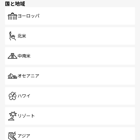
国と地域
発見がある。さらに、治安のよさや充実した公共交通機関
も、旅行者にとっては魅力的なポイント。グルメも豊富
で、ホーカーズは地元の風情を楽しめる外せないスポット
ヨーロッパ
だ。訪れる人を飽きさせないシンガポールで、多様な魅力
を体感しよう。 なお、新着のシンガポール情報は
コンテン
ツ一覧
を参照してほしい。
北米
中南米
オセアニア
ハワイ
リゾート
アジア