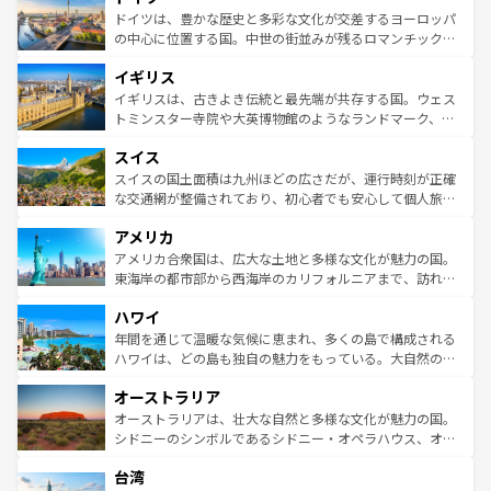
性で訪れる人を魅了する。 なお、新着のスペイン情報は
コ
聖堂、美しいビーチ、そして豊かな自然が、訪れる者を心
ドイツは、豊かな歴史と多彩な文化が交差するヨーロッパ
ンテンツ一覧
を参照してほしい。
から魅了する。また、フランスは美食の国としても知ら
の中心に位置する国。中世の街並みが残るロマンチック街
れ、フランス料理はユネスコ無形文化遺産にも登録されて
道から、未来を先取りするようなモダンな都市まで多様な
イギリス
いる。シャンパンの発祥地であるランス、プロヴァンスの
顔を持つこの国は、どこを歩いても飽きることがない。ベ
香り高いラベンダー畑など、多彩な楽しみ方が可能だ。さ
ルリンの文化的活気、バイエルン州のアルプスの絶景、そ
イギリスは、古きよき伝統と最先端が共存する国。ウェス
らに、パリ以外の地域にも魅力が溢れており、どの街角に
してライン川沿いのワイン畑といった風景は必見。ビール
トミンスター寺院や大英博物館のようなランドマーク、歴
も豊かな歴史と文化が息づいている。パリ以外の個性あふ
とソーセージを味わいながら地元の人と過ごす楽しい時間
史ある大学都市、美しい丘陵地帯や牧歌的な風景など、エ
れる地方に足を運ぶとそれぞれで全く異なる文化を体験で
スイス
は、お酒好きな人にはぜひ体験してほしい。 なお、新着の
リアごとに異なる魅力がある。また、優雅なアフタヌーン
きるだろう。 なお、新着のフランス情報は
コンテンツ一覧
ドイツ情報は
コンテンツ一覧
を参照してほしい。
ティー、ビール好きにはたまらない英国パブ、サッカー観
スイスの国土面積は九州ほどの広さだが、運行時刻が正確
を参照してほしい。
戦など、本場だからこそできる体験も豊富。イギリスを旅
な交通網が整備されており、初心者でも安心して個人旅行
して楽しみつくそう。 なお、新着のイギリス情報は
コンテ
を楽しめる。日本同様に時刻表どおりの旅が可能だ。中世
アメリカ
ンツ一覧
を参照してほしい。
の建物がそのまま残る町や、スイスならではのユニークな
博物館もあり、アルプス観光だけでなく町歩きも満喫する
アメリカ合衆国は、広大な土地と多様な文化が魅力の国。
ことができる。国民の所得が高いため物価も高いが、旅行
東海岸の都市部から西海岸のカリフォルニアまで、訪れる
者向けの交通パス提供のサービスもあり、うまく活用すれ
場所ごとに異なる風景と体験が待っている。ニューヨーク
ハワイ
ば市内交通費無料で観光を楽しむこともできる。 なお、新
のような巨大都市は、観光、ショッピング、エンターテイ
着のスイス情報は
コンテンツ一覧
を参照してほしい。
ンメントが詰まった刺激的なスポットだ。一方、アメリカ
年間を通じて温暖な気候に恵まれ、多くの島で構成される
西部には大自然が広がり、グランドキャニオンやイエロー
ハワイは、どの島も独自の魅力をもっている。大自然の神
ストーン国立公園といった絶景が堪能できる。さらに、南
秘を感じたいなら、火山が生み出した壮大な景観を誇るハ
オーストラリア
部のニューオーリンズでは、音楽と美食が融合した独特の
ワイ島は見逃せない。また、定番の観光地といえばオアフ
文化が魅力。旅行者はアメリカの各地域で異なる魅力を楽
島だが、静かな自然を求めるならマウイ島やカウアイ島が
オーストラリアは、壮大な自然と多様な文化が魅力の国。
しみながら、その多様性と豊かな歴史を感じることができ
おすすめ。エメラルドグリーンに輝く海をはじめ、豊かな
シドニーのシンボルであるシドニー・オペラハウス、オー
るだろう。車でのロードトリップや列車の旅も、アメリカ
文化や歴史が息づいている。「アロハスピリット」と呼ば
ストラリア東海岸北部に広がる大サンゴ礁地帯グレートバ
ならではの贅沢な旅のスタイルだ。 なお、新着のアメリカ
台湾
れるおもてなしの心で訪れる人々を迎えてくれるハワイの
リアリーフや大陸中央部にそびえるウルル（エアーズロッ