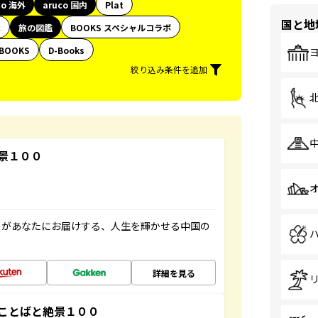
co 海外
aruco 国内
Plat
国と地
代
旅の図鑑
BOOKS スペシャルコラボ
BOOKS
D-Books
絞り込み条件を追加
景１００
」があなたにお届けする、人生を輝かせる中国の
詳細を見る
ことばと絶景１００