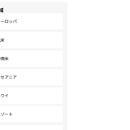
域
ヨーロッパ
北米
中南米
オセアニア
ハワイ
リゾート