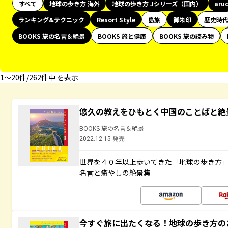
すべて
地球の歩き方 海外
地球の歩き方 Jシリーズ（国内）
aru
ランキング&テクニック
Resort Style
島旅
御朱印
歴史時
BOOKS 旅の名言＆絶景
BOOKS 旅と健康
BOOKS 旅の読み物
1〜20件/262件中 を表示
悠久の教えをひもとく中国のことばと絶
BOOKS 旅の名言＆絶景
2022.12.15 発売
世界を４０年以上歩いてきた「地球の歩き方
名言と癒やしの絶景集
今すぐ旅に出たくなる！地球の歩き方の