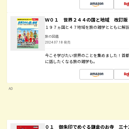
Ｗ０１ 世界２４４の国と地域 改訂版
１９７ヵ国と４７地域を旅の雑学とともに解
旅の図鑑
2024.07.18 発売
今こそ学びたい世界のことを集めました！首
に話したくなる旅の雑学も。
AD
０１ 御朱印でめぐる鎌倉のお寺 三十