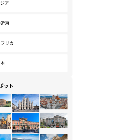
アジア
中近東
アフリカ
日本
ポット