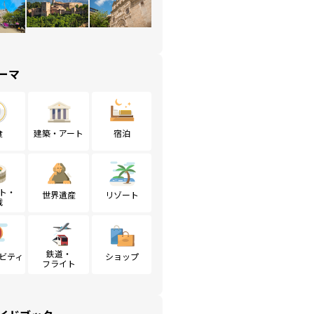
ーマ
食
建築・アート
宿泊
ト・
世界遺産
リゾート
戦
鉄道・
ビティ
ショップ
フライト