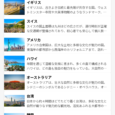
イギリス
いる。シャンパンの発祥地であるランス、プロヴァンスの
顔を持つこの国は、どこを歩いても飽きることがない。ベ
香り高いラベンダー畑など、多彩な楽しみ方が可能だ。さ
ルリンの文化的活気、バイエルン州のアルプスの絶景、そ
イギリスは、古きよき伝統と最先端が共存する国。ウェス
らに、パリ以外の地域にも魅力が溢れており、どの街角に
してライン川沿いのワイン畑といった風景は必見。ビール
トミンスター寺院や大英博物館のようなランドマーク、歴
も豊かな歴史と文化が息づいている。パリ以外の個性あふ
とソーセージを味わいながら地元の人と過ごす楽しい時間
史ある大学都市、美しい丘陵地帯や牧歌的な風景など、エ
れる地方に足を運ぶとそれぞれで全く異なる文化を体験で
スイス
は、お酒好きな人にはぜひ体験してほしい。 なお、新着の
リアごとに異なる魅力がある。また、優雅なアフタヌーン
きるだろう。 なお、新着のフランス情報は
コンテンツ一覧
ドイツ情報は
コンテンツ一覧
を参照してほしい。
ティー、ビール好きにはたまらない英国パブ、サッカー観
スイスの国土面積は九州ほどの広さだが、運行時刻が正確
を参照してほしい。
戦など、本場だからこそできる体験も豊富。イギリスを旅
な交通網が整備されており、初心者でも安心して個人旅行
して楽しみつくそう。 なお、新着のイギリス情報は
コンテ
を楽しめる。日本同様に時刻表どおりの旅が可能だ。中世
アメリカ
ンツ一覧
を参照してほしい。
の建物がそのまま残る町や、スイスならではのユニークな
博物館もあり、アルプス観光だけでなく町歩きも満喫する
アメリカ合衆国は、広大な土地と多様な文化が魅力の国。
ことができる。国民の所得が高いため物価も高いが、旅行
東海岸の都市部から西海岸のカリフォルニアまで、訪れる
者向けの交通パス提供のサービスもあり、うまく活用すれ
場所ごとに異なる風景と体験が待っている。ニューヨーク
ハワイ
ば市内交通費無料で観光を楽しむこともできる。 なお、新
のような巨大都市は、観光、ショッピング、エンターテイ
着のスイス情報は
コンテンツ一覧
を参照してほしい。
ンメントが詰まった刺激的なスポットだ。一方、アメリカ
年間を通じて温暖な気候に恵まれ、多くの島で構成される
西部には大自然が広がり、グランドキャニオンやイエロー
ハワイは、どの島も独自の魅力をもっている。大自然の神
ストーン国立公園といった絶景が堪能できる。さらに、南
秘を感じたいなら、火山が生み出した壮大な景観を誇るハ
オーストラリア
部のニューオーリンズでは、音楽と美食が融合した独特の
ワイ島は見逃せない。また、定番の観光地といえばオアフ
文化が魅力。旅行者はアメリカの各地域で異なる魅力を楽
島だが、静かな自然を求めるならマウイ島やカウアイ島が
オーストラリアは、壮大な自然と多様な文化が魅力の国。
しみながら、その多様性と豊かな歴史を感じることができ
おすすめ。エメラルドグリーンに輝く海をはじめ、豊かな
シドニーのシンボルであるシドニー・オペラハウス、オー
るだろう。車でのロードトリップや列車の旅も、アメリカ
文化や歴史が息づいている。「アロハスピリット」と呼ば
ストラリア東海岸北部に広がる大サンゴ礁地帯グレートバ
ならではの贅沢な旅のスタイルだ。 なお、新着のアメリカ
台湾
れるおもてなしの心で訪れる人々を迎えてくれるハワイの
リアリーフや大陸中央部にそびえるウルル（エアーズロッ
情報は
コンテンツ一覧
を参照してほしい。
人々、おいしいローカルフードやハワイアンミュージッ
ク）、タスマニアの美しい原生林やケアンズの熱帯雨林な
日本から約４時間ほどでたどり着く台湾は、多彩な文化と
ク、伝統的なフラダンスなど、すべてがハワイの魅力を彩
ど、見どころがたくさん。また、カフェやワイン、オージ
自然が織りなす魅力的な観光地。活気あふれる大都市の台
っている。訪れるたびに新しい発見と感動が待っているハ
ービーフなどの食文化も豊かで、美味しいものであふれて
北やノスタルジックな町並みが人気な九份（ジォウフェ
ワイを、存分に味わってほしい。 なお、新着のハワイ情報
韓国
いる。アクティビティも充実しており、サーフィンやダイ
ン）、静ひつな山岳地帯である台湾東部など、都市の喧騒