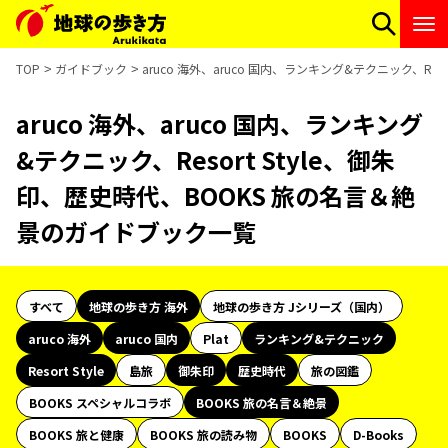
TOP
ガイドブック
aruco 海外、aruco 国内、ランキング&テクニック、Re
aruco 海外、aruco 国内、ランキング
&テクニック、Resort Style、御朱
印、歴史時代、BOOKS 旅の名言＆絶
景のガイドブック一覧
すべて
地球の歩き方 海外
地球の歩き方 Jシリーズ（国内）
aruco 海外
aruco 国内
Plat
ランキング&テクニック
Resort Style
島旅
御朱印
歴史時代
旅の図鑑
BOOKS スペシャルコラボ
BOOKS 旅の名言＆絶景
BOOKS 旅と健康
BOOKS 旅の読み物
BOOKS
D-Books