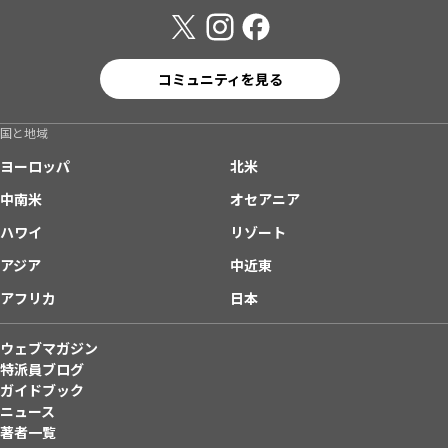
コミュニティを見る
国と地域
ヨーロッパ
北米
中南米
オセアニア
ハワイ
リゾート
アジア
中近東
アフリカ
日本
ウェブマガジン
特派員ブログ
ガイドブック
ニュース
著者一覧