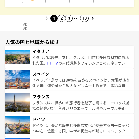
…
1
2
3
10
AD
AD
人気の国と地域から探す
イタリア
イタリアは歴史、文化、グルメ、自然と多彩な魅力にあふ
れた国。
ローマ
の古代遺跡やフィレンツェのルネッサンス
美術、ヴェネツィアの運河など、歴史あるスポットはもち
スペイン
ろん、トスカーナの美しい田園風景やアマルフィ海岸の絶
景など、自然景観も見逃せない。観光の合間には、本場の
イベリア半島のほぼ80％を占めるスペインは、太陽が降り
ピザやパスタなど、絶品のイタリア料理を堪能することも
注ぐ地中海沿岸から雄大なピレネー山脈まで、多彩な自然
できる。朝目覚めてから夜眠るまで、すべての瞬間を楽し
と文化が詰まったヨーロッパ屈指の旅行先だ。多様な地域
フランス
ませてくれるイタリアで、忘れられない旅をしてみよう！
文化が根付くこの国では、情熱的なフラメンコ、熱気あふ
なお、新着のイタリア情報は
コンテンツ一覧
を参照してほ
れる闘牛、そして美味しいタパスが生活の一部となってい
フランスは、世界中の旅行者を魅了し続けるヨーロッパ屈
しい。
る。首都マドリードの洗練された雰囲気や、バルセロナの
指の観光地だ。首都パリのエッフェル塔やルーブル美術館
アートに溢れた街角から、地方では古代ローマ遺跡や中世
といった象徴的なスポットから、田舎町の古風な美しさま
ドイツ
の城塞都市、穏やかなビーチリゾートまで多彩な表情を見
で、幅広い魅力が詰まっている。華麗な宮殿、歴史的な大
せる。地方によって風土や気候が異なるスペインはその個
聖堂、美しいビーチ、そして豊かな自然が、訪れる者を心
ドイツは、豊かな歴史と多彩な文化が交差するヨーロッパ
性で訪れる人を魅了する。 なお、新着のスペイン情報は
コ
から魅了する。また、フランスは美食の国としても知ら
の中心に位置する国。中世の街並みが残るロマンチック街
ンテンツ一覧
を参照してほしい。
れ、フランス料理はユネスコ無形文化遺産にも登録されて
道から、未来を先取りするようなモダンな都市まで多様な