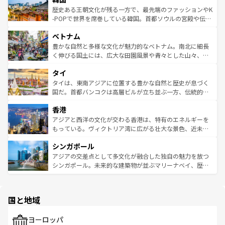
は
コンテンツ一覧
を参照してほしい。
ビング、ハイキングなど、アウトドア好きにはたまらな
と山間の静けさが共存しており、訪れる人に新しい発見と
歴史ある王朝文化が残る一方で、最先端のファッションやK
い。オーストラリアの多彩な魅力を存分に味わいつくそ
驚きをもたらしてくれる。また、奥深い台湾の食文化も魅
-POPで世界を席巻している韓国。首都ソウルの宮殿や伝統
う。 なお、新着のオーストラリア情報は
コンテンツ一覧
を
力で、夜市などの屋台グルメから高級料理、ヘルシーで美
家屋が並ぶエリアでは韓国の歴史と文化に浸ることがで
参照してほしい。
ベトナム
容にもいいと評判のスイーツなど、バラエティ豊かな料理
き、地方に足を延ばせば四季折々の自然美を楽しむことが
が味わえる。 なお、新着の台湾情報は
コンテンツ一覧
を参
できる。そして、キムチや焼肉、絶品のストリートフード
豊かな自然と多様な文化が魅力的なベトナム。南北に細長
照してほしい。
まで、さまざまな韓国料理が待っている。夜には、韓国な
く伸びる国土には、広大な田園風景や青々とした山々、世
らではのナイトライフも堪能できる。あたたかいホスピタ
界遺産に登録された壮大な自然景観が点在し、都市部では
タイ
リティに包まれながら、韓国の多彩な魅力を心ゆくまで味
急速な発展と共に伝統が息づく。ハノイの古い町並みやホ
わってみてほしい。 なお、新着の韓国情報は
コンテンツ一
ーチミン市のフランス統治時代の建物も、独特の雰囲気を
タイは、東南アジアに位置する豊かな自然と歴史が息づく
覧
を参照してほしい。
醸し出している。また、バラエティの豊かさとおいしさで
国だ。首都バンコクは高層ビルが立ち並ぶ一方、伝統的な
世界中の食通を魅了してやまないベトナム料理も魅力のひ
寺院や市場がいたるところに点在し、古きよき文化と現代
香港
とつ。フォーやバインミー、ベトナムコーヒーなどは、ぜ
の活気が交差している。北部ではチェンマイなどの山岳地
ひ現地で味わいたい。どの地域を訪れてもあたたかい人々
帯で自然と触れ合い、南部ではプーケットやクラビの美し
アジアと西洋の文化が交わる香港は、特有のエネルギーを
が旅行者を迎えてくれるので、きっと忘れられない旅にな
いビーチでリゾート気分を楽しむことができる。タイ料理
もっている。ヴィクトリア湾に広がる壮大な景色、近未来
るはずだ。 なお、新着のベトナム情報は
コンテンツ一覧
を
は世界的に有名で、屋台から高級レストランまで味覚を刺
的なアートスポット、そして歴史と現代が融合した町並
参照してほしい。
シンガポール
激する。気候は一年中温暖で、どの季節にも異なる楽しみ
み、どこを訪れても感動するはず。観光スポットが密集し
が待っている。親しみやすいタイの人々、仏教を中心とし
ており、効率よく見どころを回れるのも魅力。息をのむよ
アジアの交差点として多文化が融合した独自の魅力を放つ
た文化、そして多様な観光資源が、訪れる旅人を魅了し続
うな絶景から文化的な体験まで、香港を存分に楽しみ尽く
シンガポール。未来的な建築物が並ぶマリーナベイ、歴史
ける。 なお、新着のタイ情報は
コンテンツ一覧
を参照して
そう。 なお、新着の香港情報は
コンテンツ一覧
を参照して
と伝統を感じられるエスニックタウン、多数の緑豊かな公
ほしい。
ほしい。
園や自然保護区など、自然が調和した近代的な景観と文化
の多様性あふれるカラフルな町は、どこを歩いても新しい
国と地域
発見がある。さらに、治安のよさや充実した公共交通機関
も、旅行者にとっては魅力的なポイント。グルメも豊富
で、ホーカーズは地元の風情を楽しめる外せないスポット
ヨーロッパ