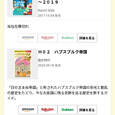
～２０１９
Resort Style
2017.10.04 発売
当社在庫切れ
詳細を見る
Ｈ０２ ハプスブルク帝国
歴史時代
2025.09.18 発売
「日の沈まぬ帝国」と称されたハプスブルク帝国の栄光と動乱
の歴史をたどり、今なお各国に残る史跡を巡る歴史を旅するガ
イド。
詳細を見る