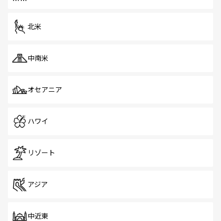
だ。訪れる人を飽きさせないシンガポールで、多様な魅力
を体感しよう。 なお、新着のシンガポール情報は
コンテン
ツ一覧
を参照してほしい。
北米
中南米
オセアニア
ハワイ
リゾート
アジア
中近東