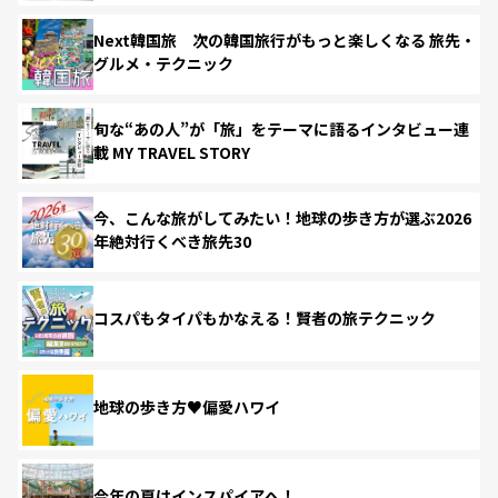
Next韓国旅 次の韓国旅行がもっと楽しくなる 旅先・
グルメ・テクニック
旬な“あの人”が「旅」をテーマに語るインタビュー連
載 MY TRAVEL STORY
今、こんな旅がしてみたい！地球の歩き方が選ぶ2026
年絶対行くべき旅先30
コスパもタイパもかなえる！賢者の旅テクニック
地球の歩き方♥偏愛ハワイ
今年の夏はインスパイアへ！