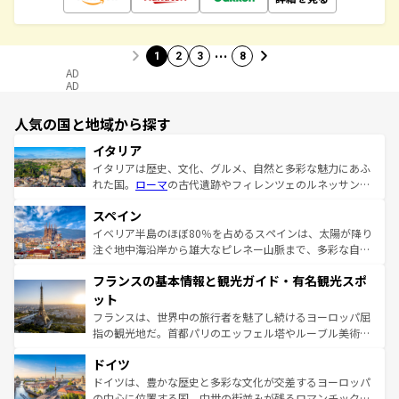
…
1
2
3
8
AD
AD
人気の国と地域から探す
イタリア
イタリアは歴史、文化、グルメ、自然と多彩な魅力にあふ
れた国。
ローマ
の古代遺跡やフィレンツェのルネッサンス
美術、ヴェネツィアの運河など、歴史あるスポットはもち
スペイン
ろん、トスカーナの美しい田園風景やアマルフィ海岸の絶
景など、自然景観も見逃せない。観光の合間には、本場の
イベリア半島のほぼ80％を占めるスペインは、太陽が降り
ピザやパスタなど、絶品のイタリア料理を堪能することも
注ぐ地中海沿岸から雄大なピレネー山脈まで、多彩な自然
できる。朝目覚めてから夜眠るまで、すべての瞬間を楽し
と文化が詰まったヨーロッパ屈指の旅行先だ。多様な地域
フランスの基本情報と観光ガイド・有名観光スポ
ませてくれるイタリアで、忘れられない旅をしてみよう！
文化が根付くこの国では、情熱的なフラメンコ、熱気あふ
なお、新着のイタリア情報は
コンテンツ一覧
を参照してほ
れる闘牛、そして美味しいタパスが生活の一部となってい
ット
しい。
る。首都マドリードの洗練された雰囲気や、バルセロナの
フランスは、世界中の旅行者を魅了し続けるヨーロッパ屈
アートに溢れた街角から、地方では古代ローマ遺跡や中世
指の観光地だ。首都パリのエッフェル塔やルーブル美術館
の城塞都市、穏やかなビーチリゾートまで多彩な表情を見
といった象徴的なスポットから、田舎町の古風な美しさま
せる。地方によって風土や気候が異なるスペインはその個
ドイツ
で、幅広い魅力が詰まっている。華麗な宮殿、歴史的な大
性で訪れる人を魅了する。 なお、新着のスペイン情報は
コ
聖堂、美しいビーチ、そして豊かな自然が、訪れる者を心
ドイツは、豊かな歴史と多彩な文化が交差するヨーロッパ
ンテンツ一覧
を参照してほしい。
から魅了する。また、フランスは美食の国としても知ら
の中心に位置する国。中世の街並みが残るロマンチック街