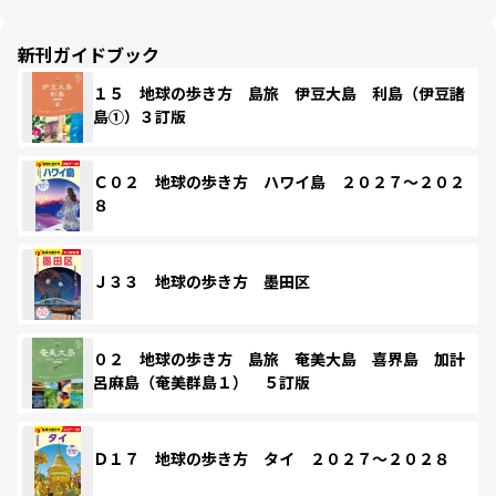
新刊ガイドブック
１５ 地球の歩き方 島旅 伊豆大島 利島（伊豆諸
島①）３訂版
Ｃ０２ 地球の歩き方 ハワイ島 ２０２７～２０２
８
Ｊ３３ 地球の歩き方 墨田区
０２ 地球の歩き方 島旅 奄美大島 喜界島 加計
呂麻島（奄美群島１） ５訂版
Ｄ１７ 地球の歩き方 タイ ２０２７～２０２８