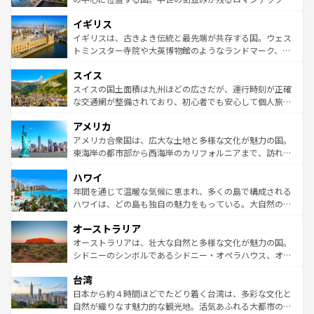
れ、フランス料理はユネスコ無形文化遺産にも登録されて
道から、未来を先取りするようなモダンな都市まで多様な
イギリス
いる。シャンパンの発祥地であるランス、プロヴァンスの
顔を持つこの国は、どこを歩いても飽きることがない。ベ
香り高いラベンダー畑など、多彩な楽しみ方が可能だ。さ
ルリンの文化的活気、バイエルン州のアルプスの絶景、そ
イギリスは、古きよき伝統と最先端が共存する国。ウェス
らに、パリ以外の地域にも魅力が溢れており、どの街角に
してライン川沿いのワイン畑といった風景は必見。ビール
トミンスター寺院や大英博物館のようなランドマーク、歴
も豊かな歴史と文化が息づいている。パリ以外の個性あふ
とソーセージを味わいながら地元の人と過ごす楽しい時間
史ある大学都市、美しい丘陵地帯や牧歌的な風景など、エ
れる地方に足を運ぶとそれぞれで全く異なる文化を体験で
スイス
は、お酒好きな人にはぜひ体験してほしい。 なお、新着の
リアごとに異なる魅力がある。また、優雅なアフタヌーン
きるだろう。 なお、新着のフランス情報は
コンテンツ一覧
ドイツ情報は
コンテンツ一覧
を参照してほしい。
ティー、ビール好きにはたまらない英国パブ、サッカー観
スイスの国土面積は九州ほどの広さだが、運行時刻が正確
を参照してほしい。
戦など、本場だからこそできる体験も豊富。イギリスを旅
な交通網が整備されており、初心者でも安心して個人旅行
して楽しみつくそう。 なお、新着のイギリス情報は
コンテ
を楽しめる。日本同様に時刻表どおりの旅が可能だ。中世
アメリカ
ンツ一覧
を参照してほしい。
の建物がそのまま残る町や、スイスならではのユニークな
博物館もあり、アルプス観光だけでなく町歩きも満喫する
アメリカ合衆国は、広大な土地と多様な文化が魅力の国。
ことができる。国民の所得が高いため物価も高いが、旅行
東海岸の都市部から西海岸のカリフォルニアまで、訪れる
者向けの交通パス提供のサービスもあり、うまく活用すれ
場所ごとに異なる風景と体験が待っている。ニューヨーク
ハワイ
ば市内交通費無料で観光を楽しむこともできる。 なお、新
のような巨大都市は、観光、ショッピング、エンターテイ
着のスイス情報は
コンテンツ一覧
を参照してほしい。
ンメントが詰まった刺激的なスポットだ。一方、アメリカ
年間を通じて温暖な気候に恵まれ、多くの島で構成される
西部には大自然が広がり、グランドキャニオンやイエロー
ハワイは、どの島も独自の魅力をもっている。大自然の神
ストーン国立公園といった絶景が堪能できる。さらに、南
秘を感じたいなら、火山が生み出した壮大な景観を誇るハ
オーストラリア
部のニューオーリンズでは、音楽と美食が融合した独特の
ワイ島は見逃せない。また、定番の観光地といえばオアフ
文化が魅力。旅行者はアメリカの各地域で異なる魅力を楽
島だが、静かな自然を求めるならマウイ島やカウアイ島が
オーストラリアは、壮大な自然と多様な文化が魅力の国。
しみながら、その多様性と豊かな歴史を感じることができ
おすすめ。エメラルドグリーンに輝く海をはじめ、豊かな
シドニーのシンボルであるシドニー・オペラハウス、オー
るだろう。車でのロードトリップや列車の旅も、アメリカ
文化や歴史が息づいている。「アロハスピリット」と呼ば
ストラリア東海岸北部に広がる大サンゴ礁地帯グレートバ
ならではの贅沢な旅のスタイルだ。 なお、新着のアメリカ
台湾
れるおもてなしの心で訪れる人々を迎えてくれるハワイの
リアリーフや大陸中央部にそびえるウルル（エアーズロッ
情報は
コンテンツ一覧
を参照してほしい。
人々、おいしいローカルフードやハワイアンミュージッ
ク）、タスマニアの美しい原生林やケアンズの熱帯雨林な
日本から約４時間ほどでたどり着く台湾は、多彩な文化と
ク、伝統的なフラダンスなど、すべてがハワイの魅力を彩
ど、見どころがたくさん。また、カフェやワイン、オージ
自然が織りなす魅力的な観光地。活気あふれる大都市の台