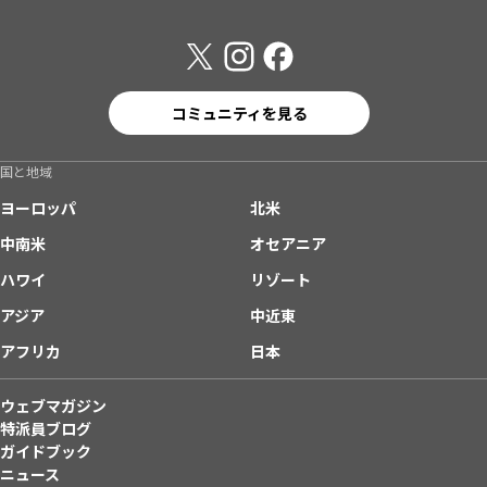
コミュニティを見る
国と地域
ヨーロッパ
北米
中南米
オセアニア
ハワイ
リゾート
アジア
中近東
アフリカ
日本
ウェブマガジン
特派員ブログ
ガイドブック
ニュース