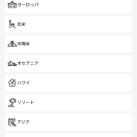
で、ホーカーズは地元の風情を楽しめる外せないスポット
ヨーロッパ
だ。訪れる人を飽きさせないシンガポールで、多様な魅力
を体感しよう。 なお、新着のシンガポール情報は
コンテン
ツ一覧
を参照してほしい。
北米
中南米
オセアニア
ハワイ
リゾート
アジア