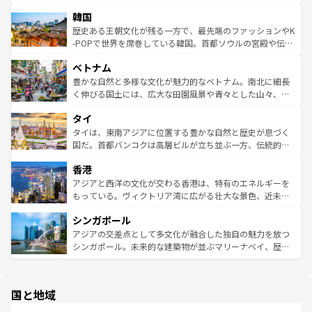
っている。訪れるたびに新しい発見と感動が待っているハ
ービーフなどの食文化も豊かで、美味しいものであふれて
北やノスタルジックな町並みが人気な九份（ジォウフェ
ワイを、存分に味わってほしい。 なお、新着のハワイ情報
韓国
いる。アクティビティも充実しており、サーフィンやダイ
ン）、静ひつな山岳地帯である台湾東部など、都市の喧騒
は
コンテンツ一覧
を参照してほしい。
ビング、ハイキングなど、アウトドア好きにはたまらな
と山間の静けさが共存しており、訪れる人に新しい発見と
歴史ある王朝文化が残る一方で、最先端のファッションやK
い。オーストラリアの多彩な魅力を存分に味わいつくそ
驚きをもたらしてくれる。また、奥深い台湾の食文化も魅
-POPで世界を席巻している韓国。首都ソウルの宮殿や伝統
う。 なお、新着のオーストラリア情報は
コンテンツ一覧
を
力で、夜市などの屋台グルメから高級料理、ヘルシーで美
家屋が並ぶエリアでは韓国の歴史と文化に浸ることがで
参照してほしい。
ベトナム
容にもいいと評判のスイーツなど、バラエティ豊かな料理
き、地方に足を延ばせば四季折々の自然美を楽しむことが
が味わえる。 なお、新着の台湾情報は
コンテンツ一覧
を参
できる。そして、キムチや焼肉、絶品のストリートフード
豊かな自然と多様な文化が魅力的なベトナム。南北に細長
照してほしい。
まで、さまざまな韓国料理が待っている。夜には、韓国な
く伸びる国土には、広大な田園風景や青々とした山々、世
らではのナイトライフも堪能できる。あたたかいホスピタ
界遺産に登録された壮大な自然景観が点在し、都市部では
タイ
リティに包まれながら、韓国の多彩な魅力を心ゆくまで味
急速な発展と共に伝統が息づく。ハノイの古い町並みやホ
わってみてほしい。 なお、新着の韓国情報は
コンテンツ一
ーチミン市のフランス統治時代の建物も、独特の雰囲気を
タイは、東南アジアに位置する豊かな自然と歴史が息づく
覧
を参照してほしい。
醸し出している。また、バラエティの豊かさとおいしさで
国だ。首都バンコクは高層ビルが立ち並ぶ一方、伝統的な
世界中の食通を魅了してやまないベトナム料理も魅力のひ
寺院や市場がいたるところに点在し、古きよき文化と現代
香港
とつ。フォーやバインミー、ベトナムコーヒーなどは、ぜ
の活気が交差している。北部ではチェンマイなどの山岳地
ひ現地で味わいたい。どの地域を訪れてもあたたかい人々
帯で自然と触れ合い、南部ではプーケットやクラビの美し
アジアと西洋の文化が交わる香港は、特有のエネルギーを
が旅行者を迎えてくれるので、きっと忘れられない旅にな
いビーチでリゾート気分を楽しむことができる。タイ料理
もっている。ヴィクトリア湾に広がる壮大な景色、近未来
るはずだ。 なお、新着のベトナム情報は
コンテンツ一覧
を
は世界的に有名で、屋台から高級レストランまで味覚を刺
的なアートスポット、そして歴史と現代が融合した町並
参照してほしい。
シンガポール
激する。気候は一年中温暖で、どの季節にも異なる楽しみ
み、どこを訪れても感動するはず。観光スポットが密集し
が待っている。親しみやすいタイの人々、仏教を中心とし
ており、効率よく見どころを回れるのも魅力。息をのむよ
アジアの交差点として多文化が融合した独自の魅力を放つ
た文化、そして多様な観光資源が、訪れる旅人を魅了し続
うな絶景から文化的な体験まで、香港を存分に楽しみ尽く
シンガポール。未来的な建築物が並ぶマリーナベイ、歴史
ける。 なお、新着のタイ情報は
コンテンツ一覧
を参照して
そう。 なお、新着の香港情報は
コンテンツ一覧
を参照して
と伝統を感じられるエスニックタウン、多数の緑豊かな公
ほしい。
ほしい。
園や自然保護区など、自然が調和した近代的な景観と文化
の多様性あふれるカラフルな町は、どこを歩いても新しい
国と地域
発見がある。さらに、治安のよさや充実した公共交通機関
も、旅行者にとっては魅力的なポイント。グルメも豊富