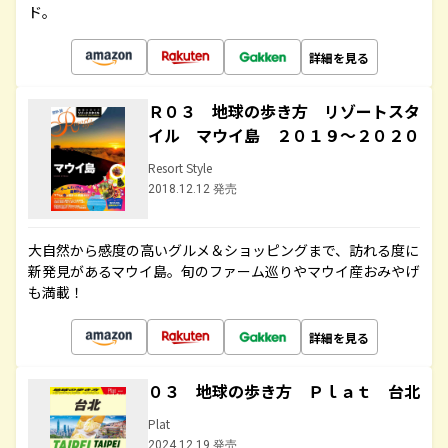
ド。
詳細を見る
Ｒ０３ 地球の歩き方 リゾートスタ
イル マウイ島 ２０１９～２０２０
Resort Style
2018.12.12 発売
大自然から感度の高いグルメ＆ショッピングまで、訪れる度に
新発見があるマウイ島。旬のファーム巡りやマウイ産おみやげ
も満載！
詳細を見る
０３ 地球の歩き方 Ｐｌａｔ 台北
Plat
2024.12.19 発売