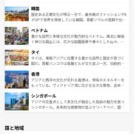
っている。訪れるたびに新しい発見と感動が待っているハ
ービーフなどの食文化も豊かで、美味しいものであふれて
北やノスタルジックな町並みが人気な九份（ジォウフェ
ワイを、存分に味わってほしい。 なお、新着のハワイ情報
韓国
いる。アクティビティも充実しており、サーフィンやダイ
ン）、静ひつな山岳地帯である台湾東部など、都市の喧騒
は
コンテンツ一覧
を参照してほしい。
ビング、ハイキングなど、アウトドア好きにはたまらな
と山間の静けさが共存しており、訪れる人に新しい発見と
歴史ある王朝文化が残る一方で、最先端のファッションやK
い。オーストラリアの多彩な魅力を存分に味わいつくそ
驚きをもたらしてくれる。また、奥深い台湾の食文化も魅
-POPで世界を席巻している韓国。首都ソウルの宮殿や伝統
う。 なお、新着のオーストラリア情報は
コンテンツ一覧
を
力で、夜市などの屋台グルメから高級料理、ヘルシーで美
家屋が並ぶエリアでは韓国の歴史と文化に浸ることがで
参照してほしい。
ベトナム
容にもいいと評判のスイーツなど、バラエティ豊かな料理
き、地方に足を延ばせば四季折々の自然美を楽しむことが
が味わえる。 なお、新着の台湾情報は
コンテンツ一覧
を参
できる。そして、キムチや焼肉、絶品のストリートフード
豊かな自然と多様な文化が魅力的なベトナム。南北に細長
照してほしい。
まで、さまざまな韓国料理が待っている。夜には、韓国な
く伸びる国土には、広大な田園風景や青々とした山々、世
らではのナイトライフも堪能できる。あたたかいホスピタ
界遺産に登録された壮大な自然景観が点在し、都市部では
タイ
リティに包まれながら、韓国の多彩な魅力を心ゆくまで味
急速な発展と共に伝統が息づく。ハノイの古い町並みやホ
わってみてほしい。 なお、新着の韓国情報は
コンテンツ一
ーチミン市のフランス統治時代の建物も、独特の雰囲気を
タイは、東南アジアに位置する豊かな自然と歴史が息づく
覧
を参照してほしい。
醸し出している。また、バラエティの豊かさとおいしさで
国だ。首都バンコクは高層ビルが立ち並ぶ一方、伝統的な
世界中の食通を魅了してやまないベトナム料理も魅力のひ
寺院や市場がいたるところに点在し、古きよき文化と現代
香港
とつ。フォーやバインミー、ベトナムコーヒーなどは、ぜ
の活気が交差している。北部ではチェンマイなどの山岳地
ひ現地で味わいたい。どの地域を訪れてもあたたかい人々
帯で自然と触れ合い、南部ではプーケットやクラビの美し
アジアと西洋の文化が交わる香港は、特有のエネルギーを
が旅行者を迎えてくれるので、きっと忘れられない旅にな
いビーチでリゾート気分を楽しむことができる。タイ料理
もっている。ヴィクトリア湾に広がる壮大な景色、近未来
るはずだ。 なお、新着のベトナム情報は
コンテンツ一覧
を
は世界的に有名で、屋台から高級レストランまで味覚を刺
的なアートスポット、そして歴史と現代が融合した町並
参照してほしい。
シンガポール
激する。気候は一年中温暖で、どの季節にも異なる楽しみ
み、どこを訪れても感動するはず。観光スポットが密集し
が待っている。親しみやすいタイの人々、仏教を中心とし
ており、効率よく見どころを回れるのも魅力。息をのむよ
アジアの交差点として多文化が融合した独自の魅力を放つ
た文化、そして多様な観光資源が、訪れる旅人を魅了し続
うな絶景から文化的な体験まで、香港を存分に楽しみ尽く
シンガポール。未来的な建築物が並ぶマリーナベイ、歴史
ける。 なお、新着のタイ情報は
コンテンツ一覧
を参照して
そう。 なお、新着の香港情報は
コンテンツ一覧
を参照して
と伝統を感じられるエスニックタウン、多数の緑豊かな公
ほしい。
ほしい。
園や自然保護区など、自然が調和した近代的な景観と文化
の多様性あふれるカラフルな町は、どこを歩いても新しい
国と地域
発見がある。さらに、治安のよさや充実した公共交通機関
も、旅行者にとっては魅力的なポイント。グルメも豊富