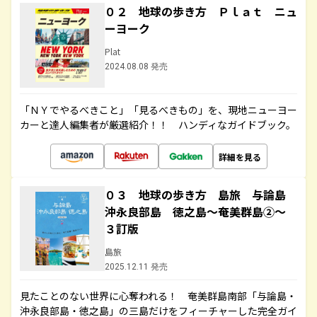
０２ 地球の歩き方 Ｐｌａｔ ニュ
ーヨーク
Plat
2024.08.08 発売
「ＮＹでやるべきこと」「見るべきもの」を、現地ニューヨー
カーと達人編集者が厳選紹介！！ ハンディなガイドブック。
詳細を見る
０３ 地球の歩き方 島旅 与論島
沖永良部島 徳之島～奄美群島②～
３訂版
島旅
2025.12.11 発売
見たことのない世界に心奪われる！ 奄美群島南部「与論島・
沖永良部島・徳之島」の三島だけをフィーチャーした完全ガイ