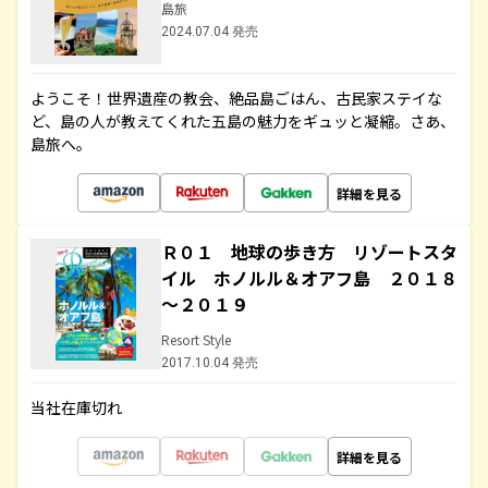
島旅
2024.07.04 発売
ようこそ！世界遺産の教会、絶品島ごはん、古民家ステイな
ど、島の人が教えてくれた五島の魅力をギュッと凝縮。さあ、
島旅へ。
詳細を見る
Ｒ０１ 地球の歩き方 リゾートスタ
イル ホノルル＆オアフ島 ２０１８
～２０１９
Resort Style
2017.10.04 発売
当社在庫切れ
詳細を見る