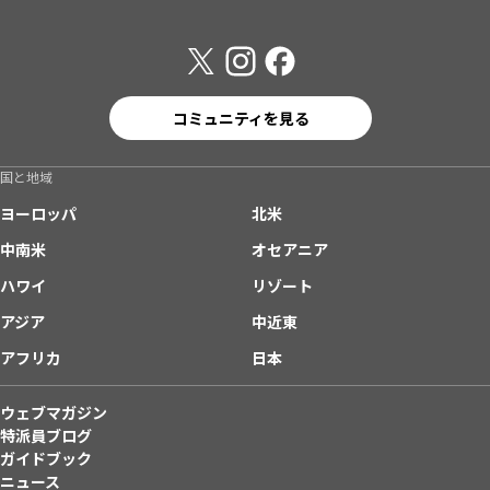
コミュニティを見る
国と地域
ヨーロッパ
北米
中南米
オセアニア
ハワイ
リゾート
アジア
中近東
アフリカ
日本
ウェブマガジン
特派員ブログ
ガイドブック
ニュース