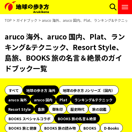
TOP
ガイドブック
aruco 海外、aruco 国内、Plat、ランキング&テクニッ
aruco 海外、aruco 国内、Plat、ラン
キング&テクニック、Resort Style、
島旅、BOOKS 旅の名言＆絶景のガイ
ドブック一覧
すべて
地球の歩き方 海外
地球の歩き方 Jシリーズ（国内）
aruco 海外
aruco 国内
Plat
ランキング&テクニック
Resort Style
島旅
御朱印
歴史時代
旅の図鑑
BOOKS スペシャルコラボ
BOOKS 旅の名言＆絶景
BOOKS 旅と健康
BOOKS 旅の読み物
BOOKS
D-Books