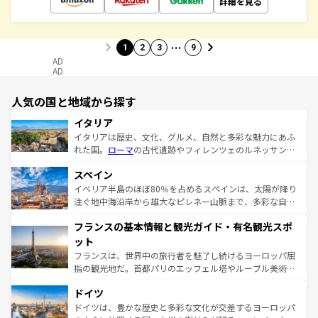
詳細を見る
…
1
2
3
9
AD
AD
人気の国と地域から探す
イタリア
イタリアは歴史、文化、グルメ、自然と多彩な魅力にあふ
れた国。
ローマ
の古代遺跡やフィレンツェのルネッサンス
美術、ヴェネツィアの運河など、歴史あるスポットはもち
スペイン
ろん、トスカーナの美しい田園風景やアマルフィ海岸の絶
景など、自然景観も見逃せない。観光の合間には、本場の
イベリア半島のほぼ80％を占めるスペインは、太陽が降り
ピザやパスタなど、絶品のイタリア料理を堪能することも
注ぐ地中海沿岸から雄大なピレネー山脈まで、多彩な自然
できる。朝目覚めてから夜眠るまで、すべての瞬間を楽し
と文化が詰まったヨーロッパ屈指の旅行先だ。多様な地域
フランスの基本情報と観光ガイド・有名観光スポ
ませてくれるイタリアで、忘れられない旅をしてみよう！
文化が根付くこの国では、情熱的なフラメンコ、熱気あふ
なお、新着のイタリア情報は
コンテンツ一覧
を参照してほ
れる闘牛、そして美味しいタパスが生活の一部となってい
ット
しい。
る。首都マドリードの洗練された雰囲気や、バルセロナの
フランスは、世界中の旅行者を魅了し続けるヨーロッパ屈
アートに溢れた街角から、地方では古代ローマ遺跡や中世
指の観光地だ。首都パリのエッフェル塔やルーブル美術館
の城塞都市、穏やかなビーチリゾートまで多彩な表情を見
といった象徴的なスポットから、田舎町の古風な美しさま
せる。地方によって風土や気候が異なるスペインはその個
ドイツ
で、幅広い魅力が詰まっている。華麗な宮殿、歴史的な大
性で訪れる人を魅了する。 なお、新着のスペイン情報は
コ
聖堂、美しいビーチ、そして豊かな自然が、訪れる者を心
ドイツは、豊かな歴史と多彩な文化が交差するヨーロッパ
ンテンツ一覧
を参照してほしい。