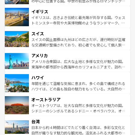
から魅了する。また、フランスは美食の国としても知ら
の中心に位置する国。中世の街並みが残るロマンチック街
れ、フランス料理はユネスコ無形文化遺産にも登録されて
道から、未来を先取りするようなモダンな都市まで多様な
イギリス
いる。シャンパンの発祥地であるランス、プロヴァンスの
顔を持つこの国は、どこを歩いても飽きることがない。ベ
香り高いラベンダー畑など、多彩な楽しみ方が可能だ。さ
ルリンの文化的活気、バイエルン州のアルプスの絶景、そ
イギリスは、古きよき伝統と最先端が共存する国。ウェス
らに、パリ以外の地域にも魅力が溢れており、どの街角に
してライン川沿いのワイン畑といった風景は必見。ビール
トミンスター寺院や大英博物館のようなランドマーク、歴
も豊かな歴史と文化が息づいている。パリ以外の個性あふ
とソーセージを味わいながら地元の人と過ごす楽しい時間
史ある大学都市、美しい丘陵地帯や牧歌的な風景など、エ
れる地方に足を運ぶとそれぞれで全く異なる文化を体験で
スイス
は、お酒好きな人にはぜひ体験してほしい。 なお、新着の
リアごとに異なる魅力がある。また、優雅なアフタヌーン
きるだろう。 なお、新着のフランス情報は
コンテンツ一覧
ドイツ情報は
コンテンツ一覧
を参照してほしい。
ティー、ビール好きにはたまらない英国パブ、サッカー観
スイスの国土面積は九州ほどの広さだが、運行時刻が正確
を参照してほしい。
戦など、本場だからこそできる体験も豊富。イギリスを旅
な交通網が整備されており、初心者でも安心して個人旅行
して楽しみつくそう。 なお、新着のイギリス情報は
コンテ
を楽しめる。日本同様に時刻表どおりの旅が可能だ。中世
アメリカ
ンツ一覧
を参照してほしい。
の建物がそのまま残る町や、スイスならではのユニークな
博物館もあり、アルプス観光だけでなく町歩きも満喫する
アメリカ合衆国は、広大な土地と多様な文化が魅力の国。
ことができる。国民の所得が高いため物価も高いが、旅行
東海岸の都市部から西海岸のカリフォルニアまで、訪れる
者向けの交通パス提供のサービスもあり、うまく活用すれ
場所ごとに異なる風景と体験が待っている。ニューヨーク
ハワイ
ば市内交通費無料で観光を楽しむこともできる。 なお、新
のような巨大都市は、観光、ショッピング、エンターテイ
着のスイス情報は
コンテンツ一覧
を参照してほしい。
ンメントが詰まった刺激的なスポットだ。一方、アメリカ
年間を通じて温暖な気候に恵まれ、多くの島で構成される
西部には大自然が広がり、グランドキャニオンやイエロー
ハワイは、どの島も独自の魅力をもっている。大自然の神
ストーン国立公園といった絶景が堪能できる。さらに、南
秘を感じたいなら、火山が生み出した壮大な景観を誇るハ
オーストラリア
部のニューオーリンズでは、音楽と美食が融合した独特の
ワイ島は見逃せない。また、定番の観光地といえばオアフ
文化が魅力。旅行者はアメリカの各地域で異なる魅力を楽
島だが、静かな自然を求めるならマウイ島やカウアイ島が
オーストラリアは、壮大な自然と多様な文化が魅力の国。
しみながら、その多様性と豊かな歴史を感じることができ
おすすめ。エメラルドグリーンに輝く海をはじめ、豊かな
シドニーのシンボルであるシドニー・オペラハウス、オー
るだろう。車でのロードトリップや列車の旅も、アメリカ
文化や歴史が息づいている。「アロハスピリット」と呼ば
ストラリア東海岸北部に広がる大サンゴ礁地帯グレートバ
ならではの贅沢な旅のスタイルだ。 なお、新着のアメリカ
台湾
れるおもてなしの心で訪れる人々を迎えてくれるハワイの
リアリーフや大陸中央部にそびえるウルル（エアーズロッ
情報は
コンテンツ一覧
を参照してほしい。
人々、おいしいローカルフードやハワイアンミュージッ
ク）、タスマニアの美しい原生林やケアンズの熱帯雨林な
日本から約４時間ほどでたどり着く台湾は、多彩な文化と
ク、伝統的なフラダンスなど、すべてがハワイの魅力を彩
ど、見どころがたくさん。また、カフェやワイン、オージ
自然が織りなす魅力的な観光地。活気あふれる大都市の台