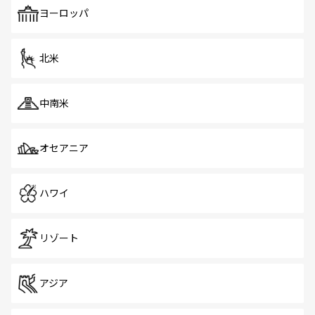
で、ホーカーズは地元の風情を楽しめる外せないスポット
ヨーロッパ
だ。訪れる人を飽きさせないシンガポールで、多様な魅力
を体感しよう。 なお、新着のシンガポール情報は
コンテン
ツ一覧
を参照してほしい。
北米
中南米
オセアニア
ハワイ
リゾート
アジア