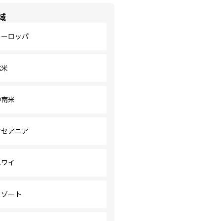
域
ヨーロッパ
北米
中南米
オセアニア
ハワイ
リゾート