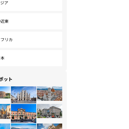
アジア
中近東
アフリカ
日本
ポット