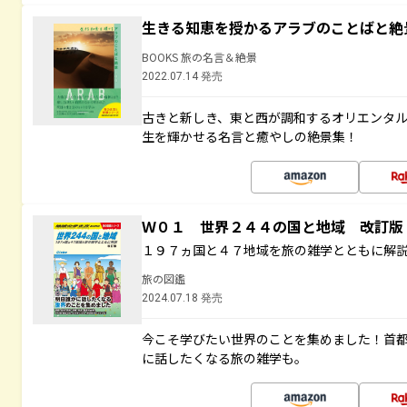
生きる知恵を授かるアラブのことばと絶
BOOKS 旅の名言＆絶景
2022.07.14 発売
古きと新しき、東と西が調和するオリエンタ
生を輝かせる名言と癒やしの絶景集！
Ｗ０１ 世界２４４の国と地域 改訂版
１９７ヵ国と４７地域を旅の雑学とともに解
旅の図鑑
2024.07.18 発売
今こそ学びたい世界のことを集めました！首
に話したくなる旅の雑学も。