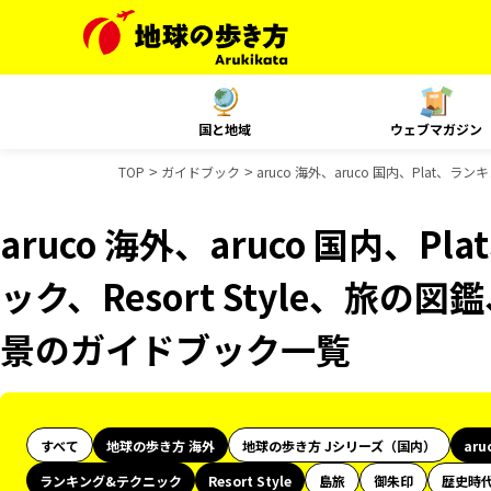
国と地域
ウェブマガジン
TOP
ガイドブック
aruco 海外、aruco 国内、Plat、
aruco 海外、aruco 国内、
ック、Resort Style、旅の
景のガイドブック一覧
すべて
地球の歩き方 海外
地球の歩き方 Jシリーズ（国内）
aru
ランキング&テクニック
Resort Style
島旅
御朱印
歴史時