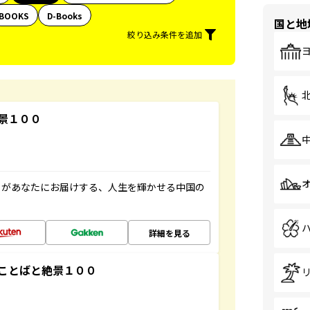
BOOKS
D-Books
国と地
絞り込み条件を追加
景１００
」があなたにお届けする、人生を輝かせる中国の
詳細を見る
ことばと絶景１００