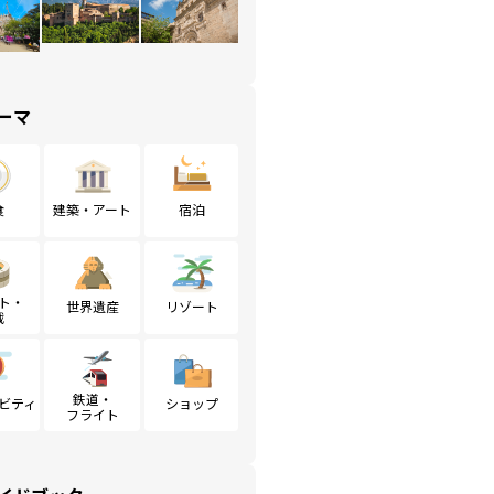
ーマ
食
建築・アート
宿泊
ト・
世界遺産
リゾート
戦
鉄道・
ビティ
ショップ
フライト