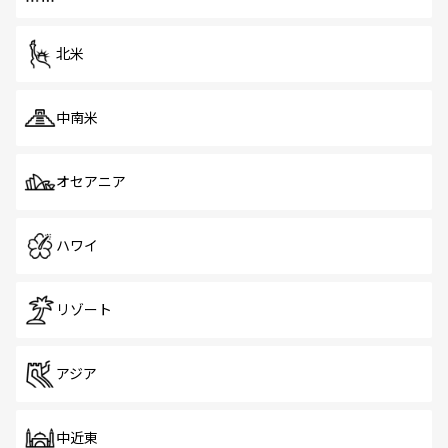
だ。訪れる人を飽きさせないシンガポールで、多様な魅力
を体感しよう。 なお、新着のシンガポール情報は
コンテン
ツ一覧
を参照してほしい。
北米
中南米
オセアニア
ハワイ
リゾート
アジア
中近東