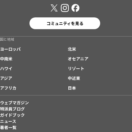
コミュニティを見る
国と地域
ヨーロッパ
北米
中南米
オセアニア
ハワイ
リゾート
アジア
中近東
アフリカ
日本
ウェブマガジン
特派員ブログ
ガイドブック
ニュース
著者一覧