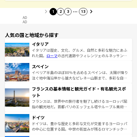
…
1
2
3
13
AD
AD
人気の国と地域から探す
イタリア
イタリアは歴史、文化、グルメ、自然と多彩な魅力にあふ
れた国。
ローマ
の古代遺跡やフィレンツェのルネッサンス
美術、ヴェネツィアの運河など、歴史あるスポットはもち
スペイン
ろん、トスカーナの美しい田園風景やアマルフィ海岸の絶
景など、自然景観も見逃せない。観光の合間には、本場の
イベリア半島のほぼ80％を占めるスペインは、太陽が降り
ピザやパスタなど、絶品のイタリア料理を堪能することも
注ぐ地中海沿岸から雄大なピレネー山脈まで、多彩な自然
できる。朝目覚めてから夜眠るまで、すべての瞬間を楽し
と文化が詰まったヨーロッパ屈指の旅行先だ。多様な地域
フランスの基本情報と観光ガイド・有名観光スポ
ませてくれるイタリアで、忘れられない旅をしてみよう！
文化が根付くこの国では、情熱的なフラメンコ、熱気あふ
なお、新着のイタリア情報は
コンテンツ一覧
を参照してほ
れる闘牛、そして美味しいタパスが生活の一部となってい
ット
しい。
る。首都マドリードの洗練された雰囲気や、バルセロナの
フランスは、世界中の旅行者を魅了し続けるヨーロッパ屈
アートに溢れた街角から、地方では古代ローマ遺跡や中世
指の観光地だ。首都パリのエッフェル塔やルーブル美術館
の城塞都市、穏やかなビーチリゾートまで多彩な表情を見
といった象徴的なスポットから、田舎町の古風な美しさま
せる。地方によって風土や気候が異なるスペインはその個
ドイツ
で、幅広い魅力が詰まっている。華麗な宮殿、歴史的な大
性で訪れる人を魅了する。 なお、新着のスペイン情報は
コ
聖堂、美しいビーチ、そして豊かな自然が、訪れる者を心
ドイツは、豊かな歴史と多彩な文化が交差するヨーロッパ
ンテンツ一覧
を参照してほしい。
から魅了する。また、フランスは美食の国としても知ら
の中心に位置する国。中世の街並みが残るロマンチック街
れ、フランス料理はユネスコ無形文化遺産にも登録されて
道から、未来を先取りするようなモダンな都市まで多様な