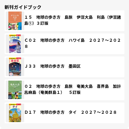
新刊ガイドブック
１５ 地球の歩き方 島旅 伊豆大島 利島（伊豆諸
島①）３訂版
Ｃ０２ 地球の歩き方 ハワイ島 ２０２７～２０２
８
Ｊ３３ 地球の歩き方 墨田区
０２ 地球の歩き方 島旅 奄美大島 喜界島 加計
呂麻島（奄美群島１） ５訂版
Ｄ１７ 地球の歩き方 タイ ２０２７～２０２８