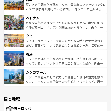
は
コンテンツ一覧
を参照してほしい。
ビング、ハイキングなど、アウトドア好きにはたまらな
と山間の静けさが共存しており、訪れる人に新しい発見と
歴史ある王朝文化が残る一方で、最先端のファッションやK
い。オーストラリアの多彩な魅力を存分に味わいつくそ
驚きをもたらしてくれる。また、奥深い台湾の食文化も魅
-POPで世界を席巻している韓国。首都ソウルの宮殿や伝統
う。 なお、新着のオーストラリア情報は
コンテンツ一覧
を
力で、夜市などの屋台グルメから高級料理、ヘルシーで美
家屋が並ぶエリアでは韓国の歴史と文化に浸ることがで
参照してほしい。
ベトナム
容にもいいと評判のスイーツなど、バラエティ豊かな料理
き、地方に足を延ばせば四季折々の自然美を楽しむことが
が味わえる。 なお、新着の台湾情報は
コンテンツ一覧
を参
できる。そして、キムチや焼肉、絶品のストリートフード
豊かな自然と多様な文化が魅力的なベトナム。南北に細長
照してほしい。
まで、さまざまな韓国料理が待っている。夜には、韓国な
く伸びる国土には、広大な田園風景や青々とした山々、世
らではのナイトライフも堪能できる。あたたかいホスピタ
界遺産に登録された壮大な自然景観が点在し、都市部では
タイ
リティに包まれながら、韓国の多彩な魅力を心ゆくまで味
急速な発展と共に伝統が息づく。ハノイの古い町並みやホ
わってみてほしい。 なお、新着の韓国情報は
コンテンツ一
ーチミン市のフランス統治時代の建物も、独特の雰囲気を
タイは、東南アジアに位置する豊かな自然と歴史が息づく
覧
を参照してほしい。
醸し出している。また、バラエティの豊かさとおいしさで
国だ。首都バンコクは高層ビルが立ち並ぶ一方、伝統的な
世界中の食通を魅了してやまないベトナム料理も魅力のひ
寺院や市場がいたるところに点在し、古きよき文化と現代
香港
とつ。フォーやバインミー、ベトナムコーヒーなどは、ぜ
の活気が交差している。北部ではチェンマイなどの山岳地
ひ現地で味わいたい。どの地域を訪れてもあたたかい人々
帯で自然と触れ合い、南部ではプーケットやクラビの美し
アジアと西洋の文化が交わる香港は、特有のエネルギーを
が旅行者を迎えてくれるので、きっと忘れられない旅にな
いビーチでリゾート気分を楽しむことができる。タイ料理
もっている。ヴィクトリア湾に広がる壮大な景色、近未来
るはずだ。 なお、新着のベトナム情報は
コンテンツ一覧
を
は世界的に有名で、屋台から高級レストランまで味覚を刺
的なアートスポット、そして歴史と現代が融合した町並
参照してほしい。
シンガポール
激する。気候は一年中温暖で、どの季節にも異なる楽しみ
み、どこを訪れても感動するはず。観光スポットが密集し
が待っている。親しみやすいタイの人々、仏教を中心とし
ており、効率よく見どころを回れるのも魅力。息をのむよ
アジアの交差点として多文化が融合した独自の魅力を放つ
た文化、そして多様な観光資源が、訪れる旅人を魅了し続
うな絶景から文化的な体験まで、香港を存分に楽しみ尽く
シンガポール。未来的な建築物が並ぶマリーナベイ、歴史
ける。 なお、新着のタイ情報は
コンテンツ一覧
を参照して
そう。 なお、新着の香港情報は
コンテンツ一覧
を参照して
と伝統を感じられるエスニックタウン、多数の緑豊かな公
ほしい。
ほしい。
園や自然保護区など、自然が調和した近代的な景観と文化
の多様性あふれるカラフルな町は、どこを歩いても新しい
国と地域
発見がある。さらに、治安のよさや充実した公共交通機関
も、旅行者にとっては魅力的なポイント。グルメも豊富
で、ホーカーズは地元の風情を楽しめる外せないスポット
ヨーロッパ