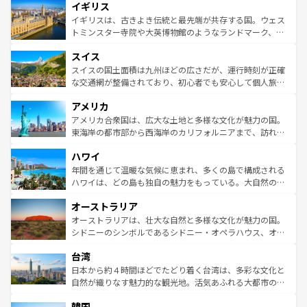
イギリス
いる。シャンパンの発祥地であるランス、プロヴァンスの
顔を持つこの国は、どこを歩いても飽きることがない。ベ
香り高いラベンダー畑など、多彩な楽しみ方が可能だ。さ
ルリンの文化的活気、バイエルン州のアルプスの絶景、そ
イギリスは、古きよき伝統と最先端が共存する国。ウェス
らに、パリ以外の地域にも魅力が溢れており、どの街角に
してライン川沿いのワイン畑といった風景は必見。ビール
トミンスター寺院や大英博物館のようなランドマーク、歴
も豊かな歴史と文化が息づいている。パリ以外の個性あふ
とソーセージを味わいながら地元の人と過ごす楽しい時間
史ある大学都市、美しい丘陵地帯や牧歌的な風景など、エ
れる地方に足を運ぶとそれぞれで全く異なる文化を体験で
スイス
は、お酒好きな人にはぜひ体験してほしい。 なお、新着の
リアごとに異なる魅力がある。また、優雅なアフタヌーン
きるだろう。 なお、新着のフランス情報は
コンテンツ一覧
ドイツ情報は
コンテンツ一覧
を参照してほしい。
ティー、ビール好きにはたまらない英国パブ、サッカー観
スイスの国土面積は九州ほどの広さだが、運行時刻が正確
を参照してほしい。
戦など、本場だからこそできる体験も豊富。イギリスを旅
な交通網が整備されており、初心者でも安心して個人旅行
して楽しみつくそう。 なお、新着のイギリス情報は
コンテ
を楽しめる。日本同様に時刻表どおりの旅が可能だ。中世
アメリカ
ンツ一覧
を参照してほしい。
の建物がそのまま残る町や、スイスならではのユニークな
博物館もあり、アルプス観光だけでなく町歩きも満喫する
アメリカ合衆国は、広大な土地と多様な文化が魅力の国。
ことができる。国民の所得が高いため物価も高いが、旅行
東海岸の都市部から西海岸のカリフォルニアまで、訪れる
者向けの交通パス提供のサービスもあり、うまく活用すれ
場所ごとに異なる風景と体験が待っている。ニューヨーク
ハワイ
ば市内交通費無料で観光を楽しむこともできる。 なお、新
のような巨大都市は、観光、ショッピング、エンターテイ
着のスイス情報は
コンテンツ一覧
を参照してほしい。
ンメントが詰まった刺激的なスポットだ。一方、アメリカ
年間を通じて温暖な気候に恵まれ、多くの島で構成される
西部には大自然が広がり、グランドキャニオンやイエロー
ハワイは、どの島も独自の魅力をもっている。大自然の神
ストーン国立公園といった絶景が堪能できる。さらに、南
秘を感じたいなら、火山が生み出した壮大な景観を誇るハ
オーストラリア
部のニューオーリンズでは、音楽と美食が融合した独特の
ワイ島は見逃せない。また、定番の観光地といえばオアフ
文化が魅力。旅行者はアメリカの各地域で異なる魅力を楽
島だが、静かな自然を求めるならマウイ島やカウアイ島が
オーストラリアは、壮大な自然と多様な文化が魅力の国。
しみながら、その多様性と豊かな歴史を感じることができ
おすすめ。エメラルドグリーンに輝く海をはじめ、豊かな
シドニーのシンボルであるシドニー・オペラハウス、オー
るだろう。車でのロードトリップや列車の旅も、アメリカ
文化や歴史が息づいている。「アロハスピリット」と呼ば
ストラリア東海岸北部に広がる大サンゴ礁地帯グレートバ
ならではの贅沢な旅のスタイルだ。 なお、新着のアメリカ
台湾
れるおもてなしの心で訪れる人々を迎えてくれるハワイの
リアリーフや大陸中央部にそびえるウルル（エアーズロッ
情報は
コンテンツ一覧
を参照してほしい。
人々、おいしいローカルフードやハワイアンミュージッ
ク）、タスマニアの美しい原生林やケアンズの熱帯雨林な
日本から約４時間ほどでたどり着く台湾は、多彩な文化と
ク、伝統的なフラダンスなど、すべてがハワイの魅力を彩
ど、見どころがたくさん。また、カフェやワイン、オージ
自然が織りなす魅力的な観光地。活気あふれる大都市の台
っている。訪れるたびに新しい発見と感動が待っているハ
ービーフなどの食文化も豊かで、美味しいものであふれて
北やノスタルジックな町並みが人気な九份（ジォウフェ
ワイを、存分に味わってほしい。 なお、新着のハワイ情報
韓国
いる。アクティビティも充実しており、サーフィンやダイ
ン）、静ひつな山岳地帯である台湾東部など、都市の喧騒