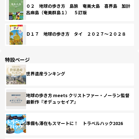
０２ 地球の歩き方 島旅 奄美大島 喜界島 加計
呂麻島（奄美群島１） ５訂版
Ｄ１７ 地球の歩き方 タイ ２０２７～２０２８
特設ページ
世界遺産ランキング
地球の歩き方 meets クリストファー・ノーラン監督
最新作『オデュッセイア』
準備も滞在もスマートに！ トラベルハック2026