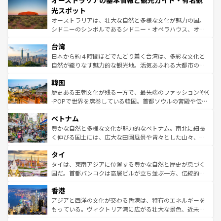
オーストラリアの基本情報と観光ガイド・有名観
ワイ島は見逃せない。また、定番の観光地といえばオアフ
文化が魅力。旅行者はアメリカの各地域で異なる魅力を楽
島だが、静かな自然を求めるならマウイ島やカウアイ島が
光スポット
しみながら、その多様性と豊かな歴史を感じることができ
おすすめ。エメラルドグリーンに輝く海をはじめ、豊かな
オーストラリアは、壮大な自然と多様な文化が魅力の国。
るだろう。車でのロードトリップや列車の旅も、アメリカ
文化や歴史が息づいている。「アロハスピリット」と呼ば
シドニーのシンボルであるシドニー・オペラハウス、オー
ならではの贅沢な旅のスタイルだ。 なお、新着のアメリカ
れるおもてなしの心で訪れる人々を迎えてくれるハワイの
ストラリア東海岸北部に広がる大サンゴ礁地帯グレートバ
情報は
コンテンツ一覧
を参照してほしい。
人々、おいしいローカルフードやハワイアンミュージッ
台湾
リアリーフや大陸中央部にそびえるウルル（エアーズロッ
ク、伝統的なフラダンスなど、すべてがハワイの魅力を彩
ク）、タスマニアの美しい原生林やケアンズの熱帯雨林な
日本から約４時間ほどでたどり着く台湾は、多彩な文化と
っている。訪れるたびに新しい発見と感動が待っているハ
ど、見どころがたくさん。また、カフェやワイン、オージ
自然が織りなす魅力的な観光地。活気あふれる大都市の台
ワイを、存分に味わってほしい。 なお、新着のハワイ情報
ービーフなどの食文化も豊かで、美味しいものであふれて
北やノスタルジックな町並みが人気な九份（ジォウフェ
は
コンテンツ一覧
を参照してほしい。
韓国
いる。アクティビティも充実しており、サーフィンやダイ
ン）、静ひつな山岳地帯である台湾東部など、都市の喧騒
ビング、ハイキングなど、アウトドア好きにはたまらな
と山間の静けさが共存しており、訪れる人に新しい発見と
歴史ある王朝文化が残る一方で、最先端のファッションやK
い。オーストラリアの多彩な魅力を存分に味わいつくそ
驚きをもたらしてくれる。また、奥深い台湾の食文化も魅
-POPで世界を席巻している韓国。首都ソウルの宮殿や伝統
う。 なお、新着のオーストラリア情報は
コンテンツ一覧
を
力で、夜市などの屋台グルメから高級料理、ヘルシーで美
家屋が並ぶエリアでは韓国の歴史と文化に浸ることがで
参照してほしい。
ベトナム
容にもいいと評判のスイーツなど、バラエティ豊かな料理
き、地方に足を延ばせば四季折々の自然美を楽しむことが
が味わえる。 なお、新着の台湾情報は
コンテンツ一覧
を参
できる。そして、キムチや焼肉、絶品のストリートフード
豊かな自然と多様な文化が魅力的なベトナム。南北に細長
照してほしい。
まで、さまざまな韓国料理が待っている。夜には、韓国な
く伸びる国土には、広大な田園風景や青々とした山々、世
らではのナイトライフも堪能できる。あたたかいホスピタ
界遺産に登録された壮大な自然景観が点在し、都市部では
タイ
リティに包まれながら、韓国の多彩な魅力を心ゆくまで味
急速な発展と共に伝統が息づく。ハノイの古い町並みやホ
わってみてほしい。 なお、新着の韓国情報は
コンテンツ一
ーチミン市のフランス統治時代の建物も、独特の雰囲気を
タイは、東南アジアに位置する豊かな自然と歴史が息づく
覧
を参照してほしい。
醸し出している。また、バラエティの豊かさとおいしさで
国だ。首都バンコクは高層ビルが立ち並ぶ一方、伝統的な
世界中の食通を魅了してやまないベトナム料理も魅力のひ
寺院や市場がいたるところに点在し、古きよき文化と現代
香港
とつ。フォーやバインミー、ベトナムコーヒーなどは、ぜ
の活気が交差している。北部ではチェンマイなどの山岳地
ひ現地で味わいたい。どの地域を訪れてもあたたかい人々
帯で自然と触れ合い、南部ではプーケットやクラビの美し
アジアと西洋の文化が交わる香港は、特有のエネルギーを
が旅行者を迎えてくれるので、きっと忘れられない旅にな
いビーチでリゾート気分を楽しむことができる。タイ料理
もっている。ヴィクトリア湾に広がる壮大な景色、近未来
るはずだ。 なお、新着のベトナム情報は
コンテンツ一覧
を
は世界的に有名で、屋台から高級レストランまで味覚を刺
的なアートスポット、そして歴史と現代が融合した町並