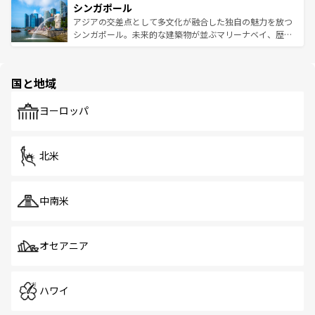
参照してほしい。
シンガポール
激する。気候は一年中温暖で、どの季節にも異なる楽しみ
み、どこを訪れても感動するはず。観光スポットが密集し
が待っている。親しみやすいタイの人々、仏教を中心とし
ており、効率よく見どころを回れるのも魅力。息をのむよ
アジアの交差点として多文化が融合した独自の魅力を放つ
た文化、そして多様な観光資源が、訪れる旅人を魅了し続
うな絶景から文化的な体験まで、香港を存分に楽しみ尽く
シンガポール。未来的な建築物が並ぶマリーナベイ、歴史
ける。 なお、新着のタイ情報は
コンテンツ一覧
を参照して
そう。 なお、新着の香港情報は
コンテンツ一覧
を参照して
と伝統を感じられるエスニックタウン、多数の緑豊かな公
ほしい。
ほしい。
園や自然保護区など、自然が調和した近代的な景観と文化
の多様性あふれるカラフルな町は、どこを歩いても新しい
国と地域
発見がある。さらに、治安のよさや充実した公共交通機関
も、旅行者にとっては魅力的なポイント。グルメも豊富
で、ホーカーズは地元の風情を楽しめる外せないスポット
ヨーロッパ
だ。訪れる人を飽きさせないシンガポールで、多様な魅力
を体感しよう。 なお、新着のシンガポール情報は
コンテン
ツ一覧
を参照してほしい。
北米
中南米
オセアニア
ハワイ