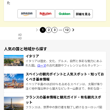
た
詳細を見る
…
1
2
3
12
AD
AD
人気の国と地域から探す
イタリア
イタリアは歴史、文化、グルメ、自然と多彩な魅力にあふ
れた国。
ローマ
の古代遺跡やフィレンツェのルネッサンス
美術、ヴェネツィアの運河など、歴史あるスポットはもち
スペインの観光ポイントと人気スポット・知ってお
ろん、トスカーナの美しい田園風景やアマルフィ海岸の絶
景など、自然景観も見逃せない。観光の合間には、本場の
くべき基本情報
ピザやパスタなど、絶品のイタリア料理を堪能することも
イベリア半島のほぼ80％を占めるスペインは、太陽が降り
できる。朝目覚めてから夜眠るまで、すべての瞬間を楽し
注ぐ地中海沿岸から雄大なピレネー山脈まで、多彩な自然
ませてくれるイタリアで、忘れられない旅をしてみよう！
と文化が詰まったヨーロッパ屈指の旅行先だ。多様な地域
なお、新着のイタリア情報は
コンテンツ一覧
を参照してほ
フランスの基本情報と観光ガイド・有名観光スポ
文化が根付くこの国では、情熱的なフラメンコ、熱気あふ
しい。
れる闘牛、そして美味しいタパスが生活の一部となってい
ット
る。首都マドリードの洗練された雰囲気や、バルセロナの
フランスは、世界中の旅行者を魅了し続けるヨーロッパ屈