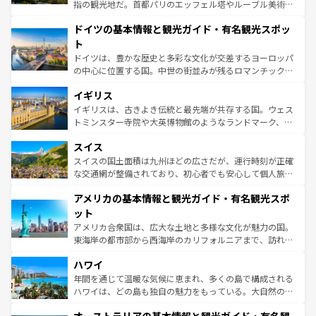
アートに溢れた街角から、地方では古代ローマ遺跡や中世
指の観光地だ。首都パリのエッフェル塔やルーブル美術館
の城塞都市、穏やかなビーチリゾートまで多彩な表情を見
といった象徴的なスポットから、田舎町の古風な美しさま
せる。地方によって風土や気候が異なるスペインはその個
ドイツの基本情報と観光ガイド・有名観光スポッ
で、幅広い魅力が詰まっている。華麗な宮殿、歴史的な大
性で訪れる人を魅了する。 なお、新着のスペイン情報は
コ
聖堂、美しいビーチ、そして豊かな自然が、訪れる者を心
ト
ンテンツ一覧
を参照してほしい。
から魅了する。また、フランスは美食の国としても知ら
ドイツは、豊かな歴史と多彩な文化が交差するヨーロッパ
れ、フランス料理はユネスコ無形文化遺産にも登録されて
の中心に位置する国。中世の街並みが残るロマンチック街
いる。シャンパンの発祥地であるランス、プロヴァンスの
道から、未来を先取りするようなモダンな都市まで多様な
香り高いラベンダー畑など、多彩な楽しみ方が可能だ。さ
イギリス
顔を持つこの国は、どこを歩いても飽きることがない。ベ
らに、パリ以外の地域にも魅力が溢れており、どの街角に
ルリンの文化的活気、バイエルン州のアルプスの絶景、そ
イギリスは、古きよき伝統と最先端が共存する国。ウェス
も豊かな歴史と文化が息づいている。パリ以外の個性あふ
してライン川沿いのワイン畑といった風景は必見。ビール
トミンスター寺院や大英博物館のようなランドマーク、歴
れる地方に足を運ぶとそれぞれで全く異なる文化を体験で
とソーセージを味わいながら地元の人と過ごす楽しい時間
史ある大学都市、美しい丘陵地帯や牧歌的な風景など、エ
きるだろう。 なお、新着のフランス情報は
コンテンツ一覧
スイス
は、お酒好きな人にはぜひ体験してほしい。 なお、新着の
リアごとに異なる魅力がある。また、優雅なアフタヌーン
を参照してほしい。
ドイツ情報は
コンテンツ一覧
を参照してほしい。
ティー、ビール好きにはたまらない英国パブ、サッカー観
スイスの国土面積は九州ほどの広さだが、運行時刻が正確
戦など、本場だからこそできる体験も豊富。イギリスを旅
な交通網が整備されており、初心者でも安心して個人旅行
して楽しみつくそう。 なお、新着のイギリス情報は
コンテ
を楽しめる。日本同様に時刻表どおりの旅が可能だ。中世
アメリカの基本情報と観光ガイド・有名観光スポ
ンツ一覧
を参照してほしい。
の建物がそのまま残る町や、スイスならではのユニークな
博物館もあり、アルプス観光だけでなく町歩きも満喫する
ット
ことができる。国民の所得が高いため物価も高いが、旅行
アメリカ合衆国は、広大な土地と多様な文化が魅力の国。
者向けの交通パス提供のサービスもあり、うまく活用すれ
東海岸の都市部から西海岸のカリフォルニアまで、訪れる
ば市内交通費無料で観光を楽しむこともできる。 なお、新
場所ごとに異なる風景と体験が待っている。ニューヨーク
着のスイス情報は
コンテンツ一覧
を参照してほしい。
ハワイ
のような巨大都市は、観光、ショッピング、エンターテイ
ンメントが詰まった刺激的なスポットだ。一方、アメリカ
年間を通じて温暖な気候に恵まれ、多くの島で構成される
西部には大自然が広がり、グランドキャニオンやイエロー
ハワイは、どの島も独自の魅力をもっている。大自然の神
ストーン国立公園といった絶景が堪能できる。さらに、南
秘を感じたいなら、火山が生み出した壮大な景観を誇るハ
部のニューオーリンズでは、音楽と美食が融合した独特の