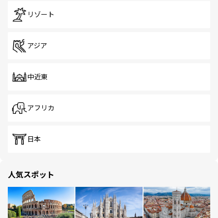
リゾート
アジア
中近東
アフリカ
日本
人気スポット