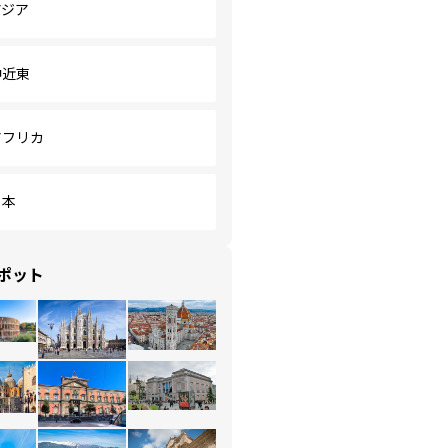
アジア
中近東
アフリカ
日本
ポット