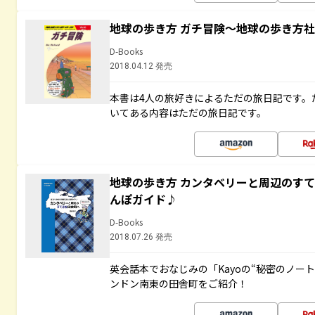
地球の歩き方 ガチ冒険～地球の歩き方
D-Books
2018.04.12 発売
本書は4人の旅好きによるただの旅日記です。
いてある内容はただの旅日記です。
地球の歩き方 カンタベリーと周辺のす
んぽガイド♪
D-Books
2018.07.26 発売
英会話本でおなじみの「Kayoの“秘密のノー
ンドン南東の田舎町をご紹介！