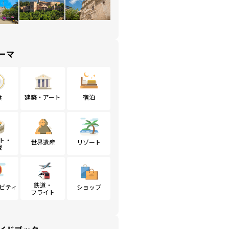
ーマ
食
建築・アート
宿泊
ト・
世界遺産
リゾート
戦
鉄道・
ビティ
ショップ
フライト