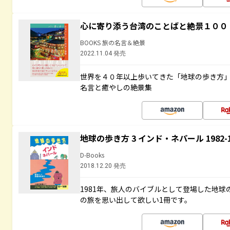
心に寄り添う台湾のことばと絶景１００
BOOKS 旅の名言＆絶景
2022.11.04 発売
世界を４０年以上歩いてきた「地球の歩き方
名言と癒やしの絶景集
地球の歩き方 3 インド・ネパール 1982
D-Books
2018.12.20 発売
1981年、旅人のバイブルとして登場した地
の旅を思い出して欲しい1冊です。