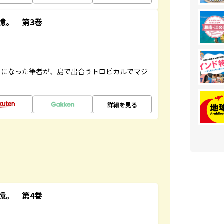
憶。 第3巻
とになった筆者が、島で出合うトロピカルでマジ
詳細を見る
憶。 第4巻