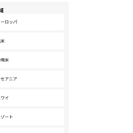
域
ヨーロッパ
北米
中南米
オセアニア
ハワイ
リゾート