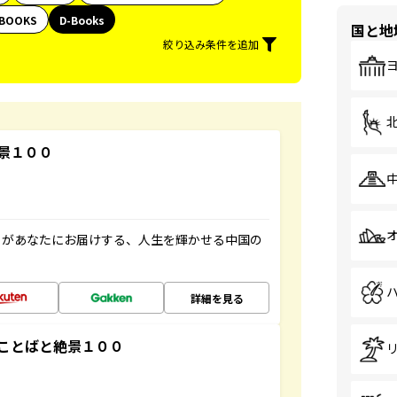
BOOKS
D-Books
国と地
絞り込み条件を追加
景１００
」があなたにお届けする、人生を輝かせる中国の
詳細を見る
ことばと絶景１００