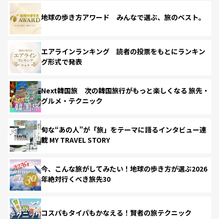
地球の歩き方アワード みんなで選ぶ、旅のベスト。
エアラインランキング 読者の投票をもとにランキン
グ形式で発表
Next韓国旅 次の韓国旅行がもっと楽しくなる 旅先・
グルメ・テクニック
旬な“あの人”が「旅」をテーマに語るインタビュー連
載 MY TRAVEL STORY
今、こんな旅がしてみたい！地球の歩き方が選ぶ2026
年絶対行くべき旅先30
コスパもタイパもかなえる！賢者の旅テクニック