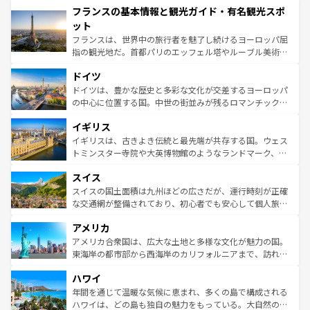
フランスの基本情報と観光ガイド・有名観光スポ
ませてくれるイタリアで、忘れられない旅をしてみよう！
文化が根付くこの国では、情熱的なフラメンコ、熱気あふ
なお、新着のイタリア情報は
コンテンツ一覧
を参照してほ
れる闘牛、そして美味しいタパスが生活の一部となってい
ット
しい。
る。首都マドリードの洗練された雰囲気や、バルセロナの
フランスは、世界中の旅行者を魅了し続けるヨーロッパ屈
アートに溢れた街角から、地方では古代ローマ遺跡や中世
指の観光地だ。首都パリのエッフェル塔やルーブル美術館
の城塞都市、穏やかなビーチリゾートまで多彩な表情を見
といった象徴的なスポットから、田舎町の古風な美しさま
せる。地方によって風土や気候が異なるスペインはその個
ドイツ
で、幅広い魅力が詰まっている。華麗な宮殿、歴史的な大
性で訪れる人を魅了する。 なお、新着のスペイン情報は
コ
聖堂、美しいビーチ、そして豊かな自然が、訪れる者を心
ドイツは、豊かな歴史と多彩な文化が交差するヨーロッパ
ンテンツ一覧
を参照してほしい。
から魅了する。また、フランスは美食の国としても知ら
の中心に位置する国。中世の街並みが残るロマンチック街
れ、フランス料理はユネスコ無形文化遺産にも登録されて
道から、未来を先取りするようなモダンな都市まで多様な
イギリス
いる。シャンパンの発祥地であるランス、プロヴァンスの
顔を持つこの国は、どこを歩いても飽きることがない。ベ
香り高いラベンダー畑など、多彩な楽しみ方が可能だ。さ
ルリンの文化的活気、バイエルン州のアルプスの絶景、そ
イギリスは、古きよき伝統と最先端が共存する国。ウェス
らに、パリ以外の地域にも魅力が溢れており、どの街角に
してライン川沿いのワイン畑といった風景は必見。ビール
トミンスター寺院や大英博物館のようなランドマーク、歴
も豊かな歴史と文化が息づいている。パリ以外の個性あふ
とソーセージを味わいながら地元の人と過ごす楽しい時間
史ある大学都市、美しい丘陵地帯や牧歌的な風景など、エ
れる地方に足を運ぶとそれぞれで全く異なる文化を体験で
スイス
は、お酒好きな人にはぜひ体験してほしい。 なお、新着の
リアごとに異なる魅力がある。また、優雅なアフタヌーン
きるだろう。 なお、新着のフランス情報は
コンテンツ一覧
ドイツ情報は
コンテンツ一覧
を参照してほしい。
ティー、ビール好きにはたまらない英国パブ、サッカー観
スイスの国土面積は九州ほどの広さだが、運行時刻が正確
を参照してほしい。
戦など、本場だからこそできる体験も豊富。イギリスを旅
な交通網が整備されており、初心者でも安心して個人旅行
して楽しみつくそう。 なお、新着のイギリス情報は
コンテ
を楽しめる。日本同様に時刻表どおりの旅が可能だ。中世
アメリカ
ンツ一覧
を参照してほしい。
の建物がそのまま残る町や、スイスならではのユニークな
博物館もあり、アルプス観光だけでなく町歩きも満喫する
アメリカ合衆国は、広大な土地と多様な文化が魅力の国。
ことができる。国民の所得が高いため物価も高いが、旅行
東海岸の都市部から西海岸のカリフォルニアまで、訪れる
者向けの交通パス提供のサービスもあり、うまく活用すれ
場所ごとに異なる風景と体験が待っている。ニューヨーク
ハワイ
ば市内交通費無料で観光を楽しむこともできる。 なお、新
のような巨大都市は、観光、ショッピング、エンターテイ
着のスイス情報は
コンテンツ一覧
を参照してほしい。
ンメントが詰まった刺激的なスポットだ。一方、アメリカ
年間を通じて温暖な気候に恵まれ、多くの島で構成される
西部には大自然が広がり、グランドキャニオンやイエロー
ハワイは、どの島も独自の魅力をもっている。大自然の神