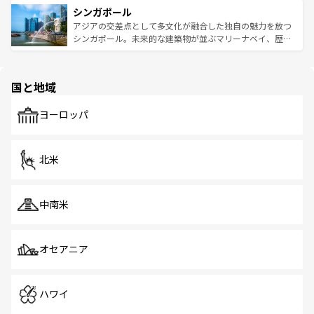
参照してほしい。
シンガポール
激する。気候は一年中温暖で、どの季節にも異なる楽しみ
み、どこを訪れても感動するはず。観光スポットが密集し
が待っている。親しみやすいタイの人々、仏教を中心とし
ており、効率よく見どころを回れるのも魅力。息をのむよ
アジアの交差点として多文化が融合した独自の魅力を放つ
た文化、そして多様な観光資源が、訪れる旅人を魅了し続
うな絶景から文化的な体験まで、香港を存分に楽しみ尽く
シンガポール。未来的な建築物が並ぶマリーナベイ、歴史
ける。 なお、新着のタイ情報は
コンテンツ一覧
を参照して
そう。 なお、新着の香港情報は
コンテンツ一覧
を参照して
と伝統を感じられるエスニックタウン、多数の緑豊かな公
ほしい。
ほしい。
園や自然保護区など、自然が調和した近代的な景観と文化
の多様性あふれるカラフルな町は、どこを歩いても新しい
国と地域
発見がある。さらに、治安のよさや充実した公共交通機関
も、旅行者にとっては魅力的なポイント。グルメも豊富
で、ホーカーズは地元の風情を楽しめる外せないスポット
ヨーロッパ
だ。訪れる人を飽きさせないシンガポールで、多様な魅力
を体感しよう。 なお、新着のシンガポール情報は
コンテン
ツ一覧
を参照してほしい。
北米
中南米
オセアニア
ハワイ