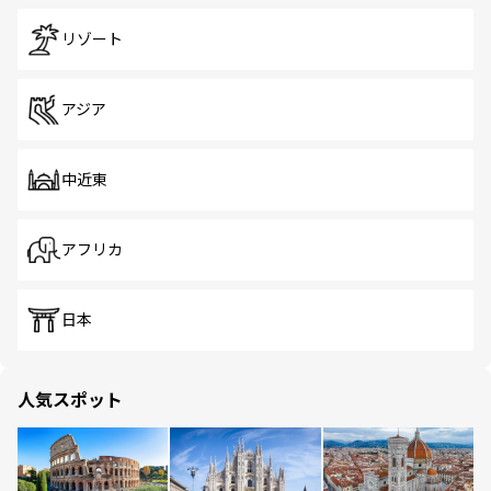
リゾート
アジア
中近東
アフリカ
日本
人気スポット