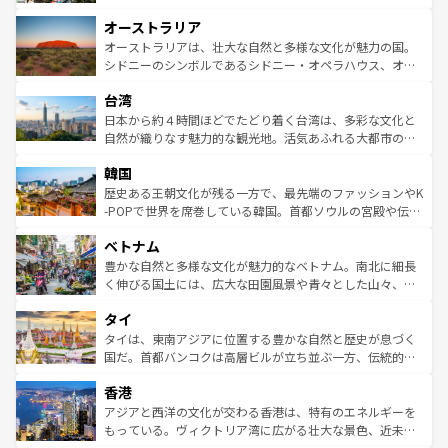
ストーン国立公園といった絶景が堪能できる。さらに、南
秘を感じたいなら、火山が生み出した壮大な景観を誇るハ
オーストラリア
部のニューオーリンズでは、音楽と美食が融合した独特の
ワイ島は見逃せない。また、定番の観光地といえばオアフ
文化が魅力。旅行者はアメリカの各地域で異なる魅力を楽
島だが、静かな自然を求めるならマウイ島やカウアイ島が
オーストラリアは、壮大な自然と多様な文化が魅力の国。
しみながら、その多様性と豊かな歴史を感じることができ
おすすめ。エメラルドグリーンに輝く海をはじめ、豊かな
シドニーのシンボルであるシドニー・オペラハウス、オー
るだろう。車でのロードトリップや列車の旅も、アメリカ
文化や歴史が息づいている。「アロハスピリット」と呼ば
ストラリア東海岸北部に広がる大サンゴ礁地帯グレートバ
ならではの贅沢な旅のスタイルだ。 なお、新着のアメリカ
台湾
れるおもてなしの心で訪れる人々を迎えてくれるハワイの
リアリーフや大陸中央部にそびえるウルル（エアーズロッ
情報は
コンテンツ一覧
を参照してほしい。
人々、おいしいローカルフードやハワイアンミュージッ
ク）、タスマニアの美しい原生林やケアンズの熱帯雨林な
日本から約４時間ほどでたどり着く台湾は、多彩な文化と
ク、伝統的なフラダンスなど、すべてがハワイの魅力を彩
ど、見どころがたくさん。また、カフェやワイン、オージ
自然が織りなす魅力的な観光地。活気あふれる大都市の台
っている。訪れるたびに新しい発見と感動が待っているハ
ービーフなどの食文化も豊かで、美味しいものであふれて
北やノスタルジックな町並みが人気な九份（ジォウフェ
ワイを、存分に味わってほしい。 なお、新着のハワイ情報
韓国
いる。アクティビティも充実しており、サーフィンやダイ
ン）、静ひつな山岳地帯である台湾東部など、都市の喧騒
は
コンテンツ一覧
を参照してほしい。
ビング、ハイキングなど、アウトドア好きにはたまらな
と山間の静けさが共存しており、訪れる人に新しい発見と
歴史ある王朝文化が残る一方で、最先端のファッションやK
い。オーストラリアの多彩な魅力を存分に味わいつくそ
驚きをもたらしてくれる。また、奥深い台湾の食文化も魅
-POPで世界を席巻している韓国。首都ソウルの宮殿や伝統
う。 なお、新着のオーストラリア情報は
コンテンツ一覧
を
力で、夜市などの屋台グルメから高級料理、ヘルシーで美
家屋が並ぶエリアでは韓国の歴史と文化に浸ることがで
参照してほしい。
ベトナム
容にもいいと評判のスイーツなど、バラエティ豊かな料理
き、地方に足を延ばせば四季折々の自然美を楽しむことが
が味わえる。 なお、新着の台湾情報は
コンテンツ一覧
を参
できる。そして、キムチや焼肉、絶品のストリートフード
豊かな自然と多様な文化が魅力的なベトナム。南北に細長
照してほしい。
まで、さまざまな韓国料理が待っている。夜には、韓国な
く伸びる国土には、広大な田園風景や青々とした山々、世
らではのナイトライフも堪能できる。あたたかいホスピタ
界遺産に登録された壮大な自然景観が点在し、都市部では
タイ
リティに包まれながら、韓国の多彩な魅力を心ゆくまで味
急速な発展と共に伝統が息づく。ハノイの古い町並みやホ
わってみてほしい。 なお、新着の韓国情報は
コンテンツ一
ーチミン市のフランス統治時代の建物も、独特の雰囲気を
タイは、東南アジアに位置する豊かな自然と歴史が息づく
覧
を参照してほしい。
醸し出している。また、バラエティの豊かさとおいしさで
国だ。首都バンコクは高層ビルが立ち並ぶ一方、伝統的な
世界中の食通を魅了してやまないベトナム料理も魅力のひ
寺院や市場がいたるところに点在し、古きよき文化と現代
香港
とつ。フォーやバインミー、ベトナムコーヒーなどは、ぜ
の活気が交差している。北部ではチェンマイなどの山岳地
ひ現地で味わいたい。どの地域を訪れてもあたたかい人々
帯で自然と触れ合い、南部ではプーケットやクラビの美し
アジアと西洋の文化が交わる香港は、特有のエネルギーを
が旅行者を迎えてくれるので、きっと忘れられない旅にな
いビーチでリゾート気分を楽しむことができる。タイ料理
もっている。ヴィクトリア湾に広がる壮大な景色、近未来
るはずだ。 なお、新着のベトナム情報は
コンテンツ一覧
を
は世界的に有名で、屋台から高級レストランまで味覚を刺
的なアートスポット、そして歴史と現代が融合した町並