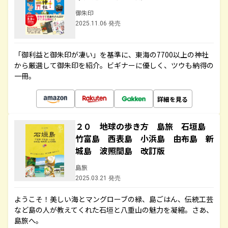
御朱印
2025.11.06 発売
「御利益と御朱印が凄い」を基準に、東海の7700以上の神社
から厳選して御朱印を紹介。ビギナーに優しく、ツウも納得の
一冊。
詳細を見る
２０ 地球の歩き方 島旅 石垣島
竹富島 西表島 小浜島 由布島 新
城島 波照間島 改訂版
島旅
2025.03.21 発売
ようこそ！美しい海とマングローブの緑、島ごはん、伝統工芸
など島の人が教えてくれた石垣と八重山の魅力を凝縮。さあ、
島旅へ。