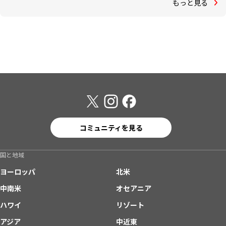
もっと見る
コミュニティを見る
国と地域
ヨーロッパ
北米
中南米
オセアニア
ハワイ
リゾート
アジア
中近東