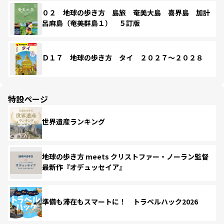
０２ 地球の歩き方 島旅 奄美大島 喜界島 加計
呂麻島（奄美群島１） ５訂版
Ｄ１７ 地球の歩き方 タイ ２０２７～２０２８
特設ページ
世界遺産ランキング
地球の歩き方 meets クリストファー・ノーラン監督
最新作『オデュッセイア』
準備も滞在もスマートに！ トラベルハック2026