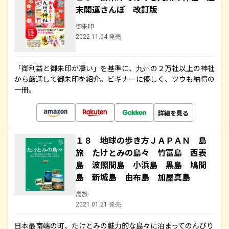
末開運さんぽ 改訂版
御朱印
2022.11.04 発売
「御利益と御朱印が凄い」を基準に、九州の２万社以上の神社
から厳選して御朱印を紹介。ビギナーに優しく、ツウも納得の
一冊。
詳細を見る
１８ 地球の歩き方ＪＡＰＡＮ 島
旅 たけとみの島々 竹富島 西表
島 波照間島 小浜島 黒島 鳩間
島 新城島 由布島 加屋真島
島旅
2021.01.21 発売
日本最南端の町、たけとみの魅力的な島々に泊まってのんびり