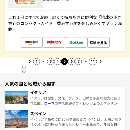
これ１冊にすべて凝縮！軽くて持ち歩きに便利な「地球の歩き
方」のコンパクトガイド。香港マカオを楽しみ尽くすプラン満
載！
詳細を見る
…
…
1
3
4
5
6
7
11
AD
AD
人気の国と地域から探す
イタリア
イタリアは歴史、文化、グルメ、自然と多彩な魅力にあふ
れた国。
ローマ
の古代遺跡やフィレンツェのルネッサンス
美術、ヴェネツィアの運河など、歴史あるスポットはもち
スペイン
ろん、トスカーナの美しい田園風景やアマルフィ海岸の絶
景など、自然景観も見逃せない。観光の合間には、本場の
イベリア半島のほぼ80％を占めるスペインは、太陽が降り
ピザやパスタなど、絶品のイタリア料理を堪能することも
注ぐ地中海沿岸から雄大なピレネー山脈まで、多彩な自然
できる。朝目覚めてから夜眠るまで、すべての瞬間を楽し
と文化が詰まったヨーロッパ屈指の旅行先だ。多様な地域